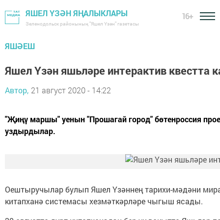
ЯШЕЛ ҮЗӘН ЯҢАЛЫКЛАРЫ
16+
Зеленодольск районының "Яшел Үзән" газетасы
ЯШӘЕШ
Яшел Үзән яшьләре интерактив квестта 
Автор,
21 август 2020 - 14:22
"Җиңү маршы" уенын "Прошагай город" бөтенроссия пр
уздырдылар.
Оештыручылар булып Яшел Үзәннең тарихи-мәдәни мира
китапханә системасы хезмәткәрләре чыгыш ясады.