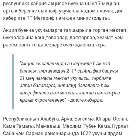
республика хәйрия акциясе буенча быел 7 меңнән
артык беренче сыйныф укучысы ярдәм алачак, дип
хәбәр итә ТР Мәгариф һәм фән министрлыгы.
Акция буенча укучыларга тапшырыла торган мәктәп
букчаларына канцтоварлар, дәфтәрләр, хезмәт һәм
рәсем сәнгате дәресләре өчен җыелма керә.
"Акция кысаларында аз керемле һәм күп
балалы гаиләләрдән 2- 11 сыйныфка баручы
21 мең чамасы мәктәп укучысы, тәрбиягә
алган балаларга, инвалид балаларга һәм
авыр финанс вәзгыятендә калган гаиләләргә
ярдәм күрсәтеләчәк", - диелә хәбәрдә.
Республиканың Алабуга, Арча, Бөгелмә, Югары Ослан,
Кама Тамагы, Мамадыш, Мөслим, Түбән Кама, Нурлат,
Саба һәм Сарман районнарында 1022 укучы ярдәм