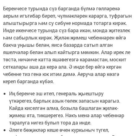
Беренчесе турында сүз барганда бүлмә гөлләренә
аерым игътибар биреп, чүлмәкләрен карарга, туфрагын
алыштырырга һәм су сибүне нормада тотарга кирәк.
Инде икенчесе турында сүз бара икән, монда җитезлек
һәм сабырлык кирәк. Җиләк-җимеш чебеннәрен өйгә
бакча уңышы белән, яисә базарда сатып алган
яшелчәләр белән алып кайтырга мөмкин. Алар ирек ле
төстә, ничәнче катта яшәвегезгә карамастан, москит
сеткалары аша да керә ала. Ә инде бер өйгә кергән
чебенне тиз генә юк итәм димә. Аеруча алар көзгә
кереп барганда күбәя.
Иң беренче эш итеп, генераль җыештыру
үткәрегез, барлык азык-төлек запасын карагыз.
Кайда киселгән алма, бозыла башлаган җиләк-
җимеш ята, тикшерегез. Нәкъ менә алар чебеннәр
таралуга нигез булып тора да инде.
Әлеге бөҗәкләр кеше өчен куркыныч түгел,