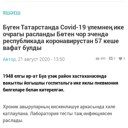
ЯШӘЕШ
Бүген Татарстанда Covid-19 үлемнең ике
очрагы расланды Бөтен чор эчендә
республикада коронавирустан 57 кеше
вафат булды
Автор,
21 август 2020 - 13:50
883
0
0
1948 елгы ир-ат Буа үзәк район хастаханәсендә
вакытлы йогышлы госпитальгә ике яклы пневмония
билгеләре белән китерелгән.
Хроник авыруларның кискенләшүе аркасында хәле
катлаулана. Лаборатория тесты таҗ инфекциясен
раслады.