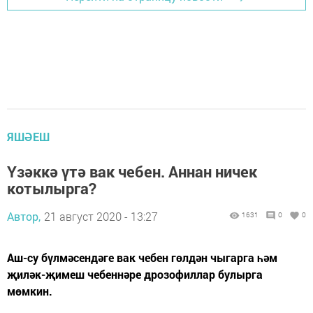
ЯШӘЕШ
Үзәккә үтә вак чебен. Аннан ничек
котылырга?
Автор,
21 август 2020 - 13:27
1631
0
0
Аш-су бүлмәсендәге вак чебен гөлдән чыгарга һәм
җиләк-җимеш чебеннәре дрозофиллар булырга
мөмкин.