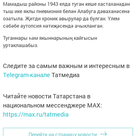
Мамадыш районы 1943 елда туган кеше хастаханәдән
тыш ике яклы пневмония белән Алабуга дәваханәсенә
озатыла. Җитди хроник авырулар да булган. Үлем
сәбәбе аутопсия нәтиҗәсендә ачыкланган.
Туганнары һәм якыннарының кайгысын
уртаклашабыз.
Следите за самым важным и интересным в
Telegram-канале
Татмедиа
Читайте новости Татарстана в
национальном мессенджере MАХ:
https://max.ru/tatmedia
Перейти на страницу новости