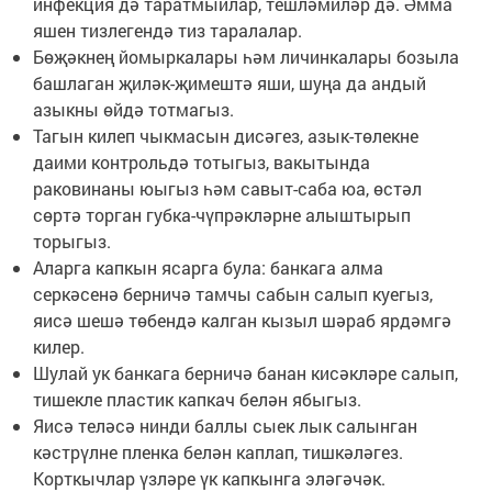
инфекция дә таратмыйлар, тешләмиләр дә. Әмма
яшен тизлегендә тиз таралалар.
Бөҗәкнең йомыркалары һәм личинкалары бозыла
башлаган җиләк-җимештә яши, шуңа да андый
азыкны өйдә тотмагыз.
Тагын килеп чыкмасын дисәгез, азык-төлекне
даими контрольдә тотыгыз, вакытында
раковинаны юыгыз һәм савыт-саба юа, өстәл
сөртә торган губка-чүпрәкләрне алыштырып
торыгыз.
Аларга капкын ясарга була: банкага алма
серкәсенә берничә тамчы сабын салып куегыз,
яисә шешә төбендә калган кызыл шәраб ярдәмгә
килер.
Шулай ук банкага берничә банан кисәкләре салып,
тишекле пластик капкач белән ябыгыз.
Яисә теләсә нинди баллы сыек лык салынган
кәстрүлне пленка белән каплап, тишкәләгез.
Корткычлар үзләре үк капкынга эләгәчәк.