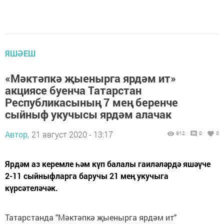
ЯШӘЕШ
«Мәктәпкә җыенырга ярдәм ит»
акциясе буенча Татарстан
Республикасының 7 мең беренче
сыйныф укучысы ярдәм алачак
Автор,
21 август 2020 - 13:17
912
0
0
Ярдәм аз керемле һәм күп балалы гаиләләрдә яшәүче
2-11 сыйныфларга баручы 21 мең укучыга
күрсәтеләчәк.
Татарстанда "Мәктәпкә җыенырга ярдәм ит"