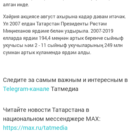
алган инде.
Хәйрия акциясе август ахырына кадәр дәвам итәчәк.
Ул 2007 елдан Татарстан Президенты Рөстәм
Миңнеханов ярдәме белән уздырыла. 2007-2019
елларда ярдәм 194,4 меңнән артык беренче сыйныф
укучысы һәм 2 - 11 сыйныф укучыларының 249 млн
сумнан артык күләмендә ярдәм алды.
Следите за самым важным и интересным в
Telegram-канале
Татмедиа
Читайте новости Татарстана в
национальном мессенджере MАХ:
https://max.ru/tatmedia