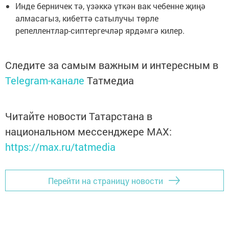
Инде берничек тә, үзәккә үткән вак чебенне җиңә
алмасагыз, кибеттә сатылучы төрле
репеллентлар-сиптергечләр ярдәмгә килер.
Следите за самым важным и интересным в
Telegram-канале
Татмедиа
Читайте новости Татарстана в
национальном мессенджере MАХ:
https://max.ru/tatmedia
Перейти на страницу новости