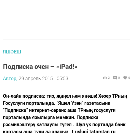
ЯШӘЕШ
Подписка өчен – «iPad!»
Автор,
29 апрель 2015 - 05:53
3
0
0
Он-лайн подписка: тиз, җиңел һәм янәшә! Хәзер ТРның
Госуслуги порталында. "Яшел Үзән" газетасына
"Подписка" интернет-сервис аша ТРның госуслуги
порталында язылырга мөмкин. Подписка
рәсмиләштерү катлаулы түгел . Шул ук порталда банк
картасы аша түли дә аласыз. 1.uslugi.tatarstan.ru