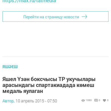
https://max.ru/tatmedia
Перейти на страницу новости
ЯШӘЕШ
Яшел Үзән боксчысы ТР укучылары
арасындагы спартакиадада көмеш
медаль яулаган
Автор,
10 апрель 2015 - 07:50
1063
0
0