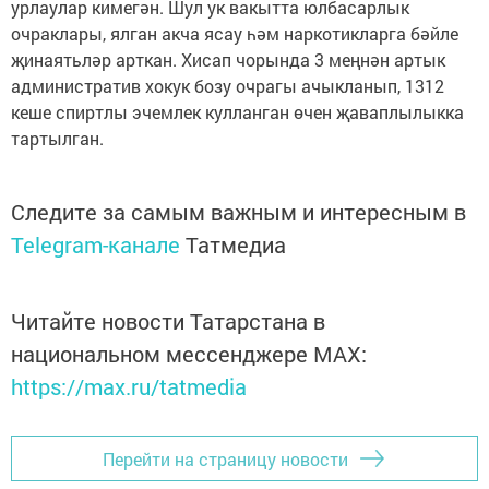
урлаулар кимегән. Шул ук вакытта юлбасарлык
очраклары, ялган акча ясау һәм наркотикларга бәйле
җинаятьләр арткан. Хисап чорында 3 меңнән артык
административ хокук бозу очрагы ачыкланып, 1312
кеше спиртлы эчемлек кулланган өчен җаваплылыкка
тартылган.
Следите за самым важным и интересным в
Telegram-канале
Татмедиа
Читайте новости Татарстана в
национальном мессенджере MАХ:
https://max.ru/tatmedia
Перейти на страницу новости