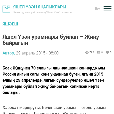
ЯШЕЛ ҮЗӘН ЯҢАЛЫКЛАРЫ
16+
Зеленодольск районының "Яшел Үзән" газетасы
ЯШӘЕШ
Яшел Үзән урамнары буйлап – Җиңү
байрагын
Автор,
29 апрель 2015 - 08:00
794
0
0
Бөек Җиңүнең 70 еллыгы якынлашкан көннәрдә һәм
Россия янгын сагы көне уңаеннан бүген, ягъни 2015
елның 29 апрелендә, янгын сүндерүчеләр Яшел Үзән
урамнары буйлап Җиңү байрагын копиясен йөртә
бшлады.
Хәрәкәт маршруты: Белинский урамы - Гоголь урамы -
Заикин урамы - Ленин урамы - Җиңү паркы -