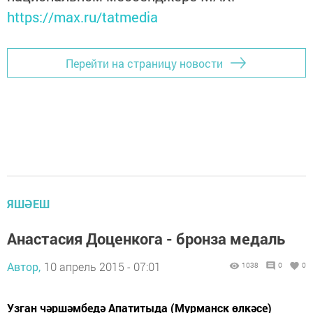
https://max.ru/tatmedia
Перейти на страницу новости
ЯШӘЕШ
Анастасия Доценкога - бронза медаль
Автор,
10 апрель 2015 - 07:01
1038
0
0
Узган чәршәмбедә Апатитыда (Мурманск өлкәсе)