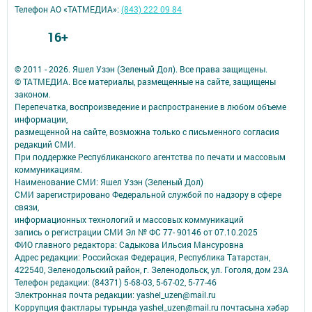
Телефон АО «ТАТМЕДИА»:
(843) 222 09 84
16+
© 2011 - 2026. Яшел Узэн (Зеленый Дол). Все права защищены.
© ТАТМЕДИА. Все материалы, размещенные на сайте, защищены
законом.
Перепечатка, воспроизведение и распространение в любом объеме
информации,
размещенной на сайте, возможна только с письменного согласия
редакций СМИ.
При поддержке Республиканского агентства по печати и массовым
коммуникациям.
Наименование СМИ: Яшел Узэн (Зеленый Дол)
СМИ зарегистрировано Федеральной службой по надзору в сфере
связи,
информационных технологий и массовых коммуникаций
запись о регистрации СМИ Эл № ФС 77- 90146 от 07.10.2025
ФИО главного редактора: Садыкова Ильсия Мансуровна
Адрес редакции: Российская Федерация, Республика Татарстан,
422540, Зеленодольский район, г. Зеленодольск, ул. Гоголя, дом 23А
Телефон редакции: (84371) 5-68-03, 5-67-02, 5-77-46
Электронная почта редакции: yashel_uzen@mail.ru
Коррупция фактлары турында yashel_uzen@mail.ru почтасына хәбәр