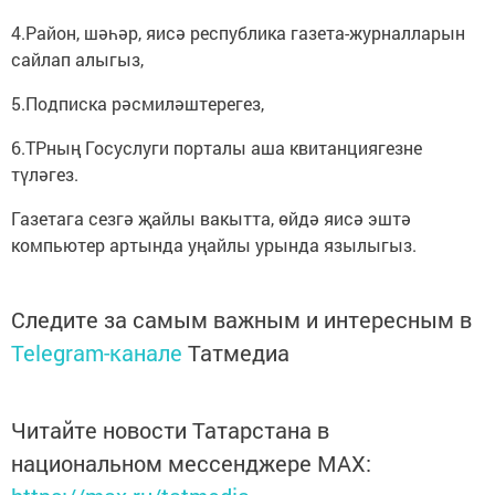
4.Район, шәһәр, яисә республика газета-журналларын
сайлап алыгыз,
5.Подписка рәсмиләштерегез,
6.ТРның Госуслуги порталы аша квитанциягезне
түләгез.
Газетага сезгә җайлы вакытта, өйдә яисә эштә
компьютер артында уңайлы урында язылыгыз.
Следите за самым важным и интересным в
Telegram-канале
Татмедиа
Читайте новости Татарстана в
национальном мессенджере MАХ: