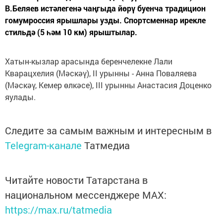
В.Беляев истәлегенә чаңгыда йөрү буенча традицион
гомумроссия ярышлары узды. Спортсменнар ирекле
стильдә (5 һәм 10 км) ярыштылар.
Хатын-кызлар арасында беренчелекне Лали
Кварацхелия (Мәскәү), II урынны - Анна Поваляева
(Мәскәү, Кемер өлкәсе), III урынны Анастасия Доценко
яулады.
Следите за самым важным и интересным в
Telegram-канале
Татмедиа
Читайте новости Татарстана в
национальном мессенджере MАХ:
https://max.ru/tatmedia