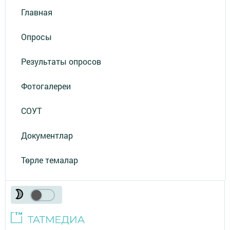
Главная
Опросы
Результаты опросов
Фотогалереи
СОУТ
Документлар
Төрле темалар