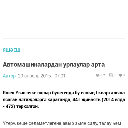
ЯШӘЕШ
Автомашиналардан урлаулар арта
Автор,
29 апрель 2015 - 07:01
871
0
0
Яшел Үзән эчке эшләр бүлегендә бу елның I кварталына
ясаган нәтиҗәләргә караганда, 441 җинаять (2014 елда
- 472) теркәлгән.
Үтерү, кеше сәламәтлегенә авыр зыян салу, талау һәм