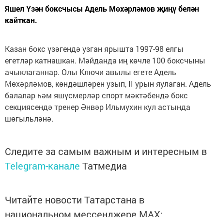
Яшел Үзән боксчысы Адель Мөхәрләмов җиңү белән
кайткан.
Казан бокс үзәгендә узган ярышта 1997-98 елгы
егетләр катнашкан. Мәйданда иң көчле 100 боксчыны
ачыклаганнар. Олы Ключи авылы егете Адель
Мөхәрләмов, көндәшләрен узып, II урын яулаган. Адель
балалар һәм яшүсмерләр спорт мәктәбендә бокс
секциясендә тренер Әнвәр Ильмухин кул астында
шөгыльләнә.
Следите за самым важным и интересным в
Telegram-канале
Татмедиа
Читайте новости Татарстана в
национальном мессенджере MАХ: