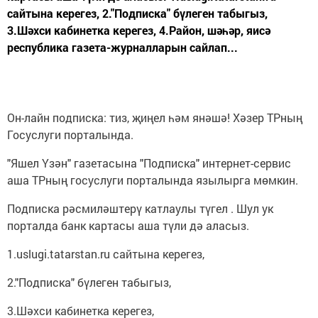
сайтына керегез, 2."Подписка" бүлеген табыгыз,
3.Шәхси кабинетка керегез, 4.Район, шәһәр, яисә
республика газета-журналларын сайлап...
Он-лайн подписка: тиз, җиңел һәм янәшә! Хәзер ТРның
Госуслуги порталында.
"Яшел Үзән" газетасына "Подписка" интернет-сервис
аша ТРның госуслуги порталында язылырга мөмкин.
Подписка рәсмиләштерү катлаулы түгел . Шул ук
порталда банк картасы аша түли дә аласыз.
1.uslugi.tatarstan.ru сайтына керегез,
2."Подписка" бүлеген табыгыз,
3.Шәхси кабинетка керегез,