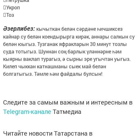
Укроп
Тоз
Әзерлибез:
кычыткан белән сәрдәне һичшиксез
кайнар су белән коендырырга кирәк, аннары салкын су
белән юыгыз. Тузганак яфракларын 30 минут тозлы
суда тотыгыз. Шуннан соң барлык үләннәрне һәм
кыярны ваклап турагыз, ә сырны эре угычтан уыгыз.
Килеп чыккан катнашманы сыек май белән
болгатыгыз. Тәмле һәм файдалы булсын!
Следите за самым важным и интересным в
Telegram-канале
Татмедиа
Читайте новости Татарстана в