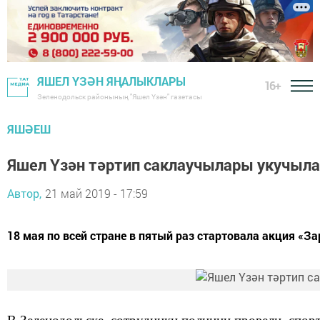
ЯШЕЛ ҮЗӘН ЯҢАЛЫКЛАРЫ
16+
Зеленодольск районының "Яшел Үзән" газетасы
ЯШӘЕШ
Яшел Үзән тәртип саклаучылары укучыла
Автор,
21 май 2019 - 17:59
18 мая по всей стране в пятый раз стартовала акция «З