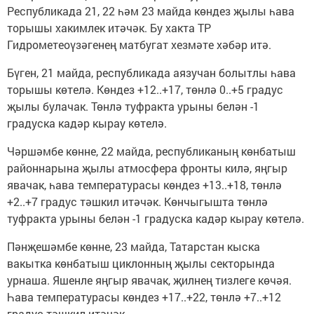
Республикада 21, 22 һәм 23 майда көндез җылы һава
торышы хакимлек итәчәк. Бу хакта ТР
Гидрометеоүзәгенең матбугат хезмәте хәбәр итә.
Бүген, 21 майда, республикада аязучан болытлы һава
торышы көтелә. Көндез +12..+17, төнлә 0..+5 градус
җылы булачак. Төнлә туфракта урыны белән -1
градуска кадәр кырау көтелә.
Чәршәмбе көнне, 22 майда, республиканың көнбатыш
районнарына җылы атмосфера фронты килә, яңгыр
явачак, һава температурасы көндез +13..+18, төнлә
+2..+7 градус тәшкил итәчәк. Көнчыгышта төнлә
туфракта урыны белән -1 градуска кадәр кырау көтелә.
Пәнҗешәмбе көнне, 23 майда, Татарстан кыска
вакытка көнбатыш циклонның җылы секторында
урнаша. Яшенле яңгыр явачак, җилнең тизлеге көчәя.
Һава температурасы көндез +17..+22, төнлә +7..+12
градус тәшкил итәчәк.