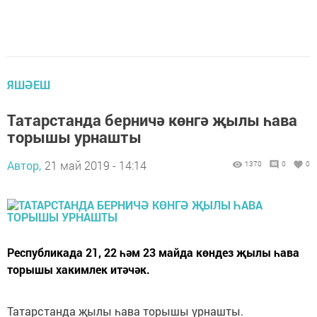
ЯШӘЕШ
Татарстанда берничә көнгә җылы һава
торышы урнашты
Автор,
21 май 2019 - 14:14
1370
0
0
Республикада 21, 22 һәм 23 майда көндез җылы һава
торышы хакимлек итәчәк.
Татарстанда җылы һава торышы урнашты.