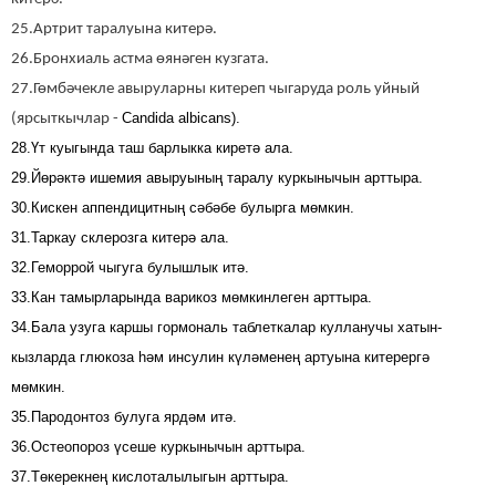
25.Артрит таралуына китерә.
26.Бронхиаль астма өянәген кузгата.
27.Гөмбәчекле авыруларны китереп чыгаруда роль уйный
Candida albicans).
(ярсыткычлар -
28.Үт куыгында таш барлыкка киретә ала.
29.Йөрәктә ишемия авыруының таралу куркынычын арттыра.
30.Кискен аппендицитның сәбәбе булырга мөмкин.
31.Таркау склерозга китерә ала.
32.Геморрой чыгуга булышлык итә.
33.Кан тамырларында варикоз мөмкинлеген арттыра.
34.Бала узуга каршы гормональ таблеткалар кулланучы хатын-
кызларда глюкоза һәм инсулин күләменең артуына китерергә
мөмкин.
35.Пародонтоз булуга ярдәм итә.
36.Остеопороз үсеше куркынычын арттыра.
37.Төкерекнең кислоталылыгын арттыра.