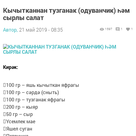
Кычытканнан тузганак (одуванчик) һәм
сырлы салат
Автор,
21 май 2019 - 08:35
1597
1
1
Кирәк:
100 гр – яшь кычыткан яфрагы
100 гр – сәрдә (сныть)
100 гр – тузганак яфрагы
200 гр – кыяр
50 гр – сыр
Үсемлек мае
Яшел суган
Петрушка