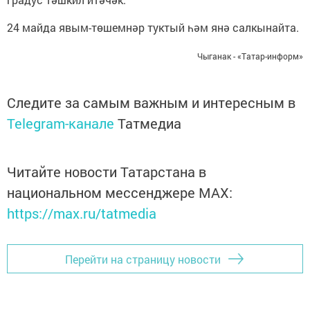
24 майда явым-төшемнәр туктый һәм янә салкынайта.
Чыганак - «Татар-информ»
Следите за самым важным и интересным в
Telegram-канале
Татмедиа
Читайте новости Татарстана в
национальном мессенджере MАХ:
https://max.ru/tatmedia
Перейти на страницу новости