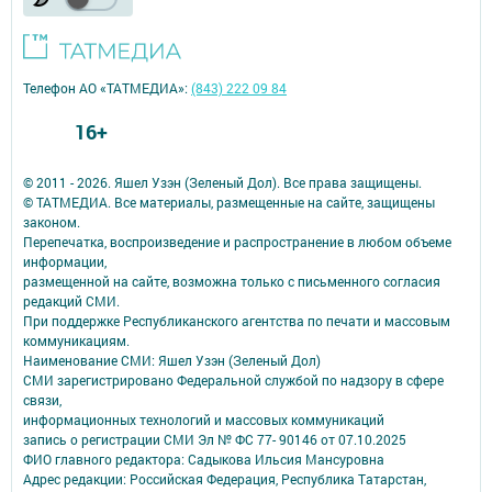
Телефон АО «ТАТМЕДИА»:
(843) 222 09 84
16+
© 2011 - 2026. Яшел Узэн (Зеленый Дол). Все права защищены.
© ТАТМЕДИА. Все материалы, размещенные на сайте, защищены
законом.
Перепечатка, воспроизведение и распространение в любом объеме
информации,
размещенной на сайте, возможна только с письменного согласия
редакций СМИ.
При поддержке Республиканского агентства по печати и массовым
коммуникациям.
Наименование СМИ: Яшел Узэн (Зеленый Дол)
СМИ зарегистрировано Федеральной службой по надзору в сфере
связи,
информационных технологий и массовых коммуникаций
запись о регистрации СМИ Эл № ФС 77- 90146 от 07.10.2025
ФИО главного редактора: Садыкова Ильсия Мансуровна
Адрес редакции: Российская Федерация, Республика Татарстан,