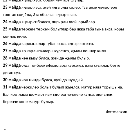
22 майда
яңгыр яуса, бодай һәм арыш уңар.
23 майда
яңгыр яуса, җәй яңгырлы килер. Тузганак чәчәкләре
төштән соң 2дә, 3тә ябылса, яңгыр явар.
24 майда
яңгыр сибәләсә, яңгырлы җәй юрыйлар.
25 майда
төркем-төркем болытлар бер якка таба гына акса, коры
көннәр килә.
26 майда
карлыгачлар түбән очса, яңгыр көтегез.
27 майда
яр карлыгачлары күренсә, җылы көннәр килә.
28 майда
көн кызу булса, җәй дә җылы булыр.
29 майда
суда төнбоек яфраклары күрсәгез, язгы суыклар бетте
дигән сүз.
30 майда
көн нинди булса, җәй дә шундый.
31 майда
черкиләр болыт булып җыелса, матур һава торышына.
Бал кортлары шомырт һәм миләш чәчәгенә кунса, июньнең
беренче көне матур булыр.
Фото:архив