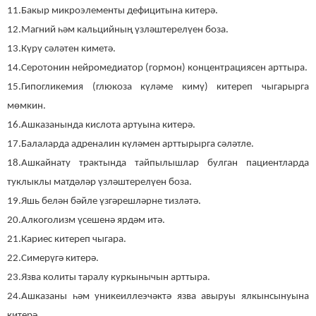
11.Бакыр микроэлементы дефицитына китерә.
12.Магний һәм кальцийның үзләштерелүен боза.
13.Күрү сәләтен киметә.
14.Серотонин нейромедиатор (гормон) концентрациясен арттыра.
15.Гипогликемия (глюкоза күләме кимү) китереп чыгарырга
мөмкин.
16.Ашказанында кислота артуына китерә.
17.Балаларда адреналин күләмен арттырырга сәләтле.
18.Ашкайнату трактында тайпылышлар булган пациентларда
туклыклы матдәләр үзләштерелүен боза.
19.Яшь белән бәйле үзгәрешләрне тизләтә.
20.Алкоголизм үсешенә ярдәм итә.
21.Кариес китереп чыгара.
22.Симерүгә китерә.
23.Язва колиты таралу куркынычын арттыра.
24.Ашказаны һәм уникеиллеэчәктә язва авыруы ялкынсынуына
китерә.