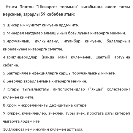
Нэнси Эплтон “Шикәрсез тормыш” китабында әлеге татлы
нәрсәнең зарарлы 59 сәбәбен атый:
1.Шикәр иммунитет кимүенә ярдәм итә.
2.Минерал матдәләр алмашының бозылуына китерергә мөмкин.
3.Ярсучанлык, дулкынлану, игътибар кимүенә, балаларның
киреләнүенә китерергә сәләтле.
4.Триглицеридлар (канда май) күләменең шактый артуына
сәбәпче.
5.Бактерияле инфекцияләргә каршы торучанлыкны киметә.
6.Бөерләр зарарлануына китерергә мөмкин.
7.Югары тыгызлыктагы липопротеидлар (“яхшы” холестерин)
күләмен киметә.
8.Хром микроэлементы дефицитына китерә.
9.Күкрәк, күкәйлекләр, эчәклек, туры эчәк, простата рагы китереп
чыгаруга ярдәм итә.
10.Глюкоза һәм инсулин күләмен арттыра.