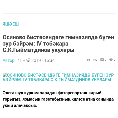
ЯШӘЕШ
Осиново бистәсендәге гимназиядә бүген
зур бәйрәм: IV төбәкара
С.К.Гыйматдинов укулары
Автор,
21 май 2019 - 16:34
1459
0
0
Әлегә шул күркәм чарадан фоторепортаж карый
торыгыз, язмасын газетабызның киләсе атна санында
укый алачаксыз.