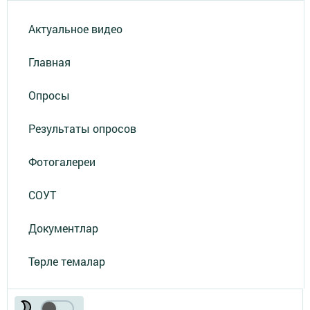
Актуальное видео
Главная
Опросы
Результаты опросов
Фотогалереи
СОУТ
Документлар
Төрле темалар