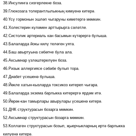
38.Инсулинга сизгерлекне боза.
39.Глюкозага толерантлылыкның кимүенә китерә.
40.Үсү гормонын эшләп чыгаруны киметергә мөмкин.
41.Холестерин күләмен арттырырга сәләтле.
42.Систолик артериаль кан басымын күтәрергә булыша.
43.Балаларда йокы килү теләген уята.
44.Баш авыртуына сәбәпче була ала.
45.Аксымнар үзләштерелүен боза.
46.Ризык аллергиясе сәбәбе булып тора.
47.Диабет үсешенә булыша.
48.Йөкле хатын-кызларда токсикоз китереп чыгара.
49.Балаларда экзема барлыкка китерергә ярдәм итә.
50.Йөрәк-кан тамырлары авырулары үсешенә китерә.
51.ДНК структурасын бозарга мөмкин.
52.Аксымнар структурасын бозарга мөмкин.
53.Коллаген структурасын бозып, җыерчыкларның иртә барлыкка
килүенә китерә.