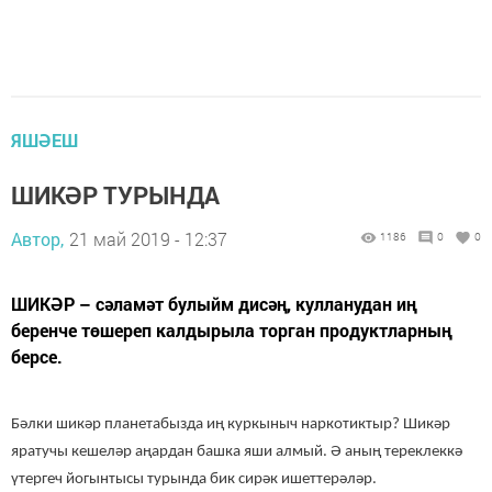
ЯШӘЕШ
ШИКӘР ТУРЫНДА
Автор,
21 май 2019 - 12:37
1186
0
0
ШИКӘР – сәламәт булыйм дисәң, кулланудан иң
беренче төшереп калдырыла торган продуктларның
берсе.
Бәлки шикәр планетабызда иң куркыныч наркотиктыр? Шикәр
яратучы кешеләр аңардан башка яши алмый. Ә аның тереклеккә
үтергеч йогынтысы турында бик сирәк ишеттерәләр.