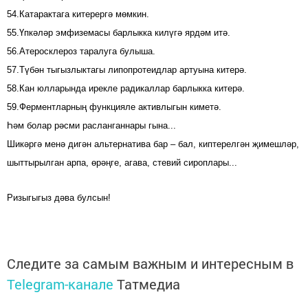
54.Катарактага китерергә мөмкин.
55.Үпкәләр эмфиземасы барлыкка килүгә ярдәм итә.
56.Атеросклероз таралуга булыша.
57.Түбән тыгызлыктагы липопротеидлар артуына китерә.
58.Кан юлларында ирекле радикаллар барлыкка китерә.
59.Ферментларның функцияле активлыгын киметә.
Һәм болар рәсми расланганнары гына...
Шикәргә менә дигән альтернатива бар – бал, киптерелгән җимешләр,
шыттырылган арпа, өрәңге, агава, стевий сироплары...
Ризыгыгыз дәва булсын!
Следите за самым важным и интересным в
Telegram-канале
Татмедиа