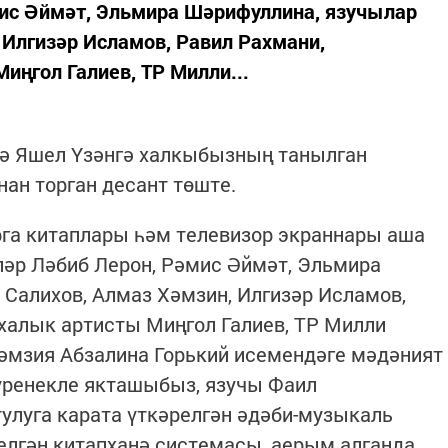
ис Әймәт, Эльмира Шәрифуллина, язучылар
 Илгизәр Исламов, Равил Рахмани,
иңгол Галиев, ТР Милли...
ә Яшел Үзәнгә халкыбызның танылган
ан торган десант төште.
рга китаплары һәм телевизор экраннары аша
ләр Ләбиб Лерон, Рәмис Әймәт, Эльмира
Салихов, Алмаз Хәмзин, Илгизәр Исламов,
халык артисты Миңгол Галиев, ТР Милли
әмзия Абзалина Горький исемендәге мәдәният
үренекле якташыбыз, язучы Фаил
улуга карата үткәрелгән әдәби-музыкаль
лгән китапханә системасы, аерым алганда,