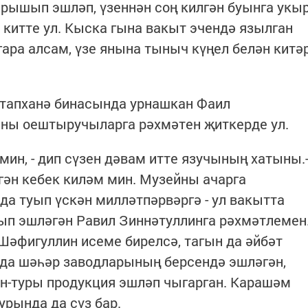
рышып эшләп, үзеннән соң килгән буынга укы
 китте ул. Кыска гына вакыт эчендә язылган
ра алсам, үзе янына тыныч күңел белән китә
итапханә бинасында урнашкан Фаил
ны оештыручыларга рәхмәтен җиткерде ул.
 мин, - дип сүзен дәвам итте язучының хатыны.
гән кебек киләм мин. Музейны ачарга
да туып үскән милләтпәрвәргә - ул вакытта
ып эшләгән Равил Зиннәтуллинга рәхмәтлемен
Шәфигуллин исеме бирелсә, тагын да әйбәт
ында шәһәр заводларының берсендә эшләгән,
ан-туры продукция эшләп чыгарган. Карашәм
урында да сүз бар.