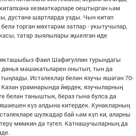
китапханә хезмәткәрләре оештырган һәм
ы, дустанә шартларда узды. Чын китап
 белә торган мөхтәрәм затлар - укытучылар,
скасы, татар зыялылары җыелган иде
 якташыбыз Фаил Шәфигуллин турындагы
 дөнья мәшәкатьләрен онытып, тын да
тыңлады. Истәлекләр белән язучы яшәгән 70-
, Казан урамнарында йөрдек, язучыларның
те белән таныштык, бераз гына булса да
яшәешен күз алдына китердек. Кунакларның
стәлекләре шулкадәр бай һәм күп ки, аларны
бетерү мөмкин дә түгел. Катнашучыларның да
иде.