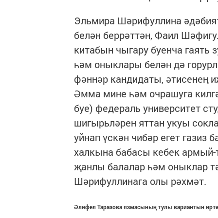
Эльмира Шәрифуллина әдәбият
белән беррәттән, Фаил Шәфигу
китабын чыгару буенча гаять 
һәм оныклары белән дә горур
фәннәр кандидаты, әтисенең и
Әмма мине һәм очрашуга килг
буе) федераль университет с
шигырьләрен яттан укуы сокл
уйнап үскән чибәр егет газиз 
халкына бабасы кебек армый-
җанлы балалар һәм оныклар тә
Шәрифуллинага олы рәхмәт.
Әлифел Таразова язмасының тулы вариантын иртә