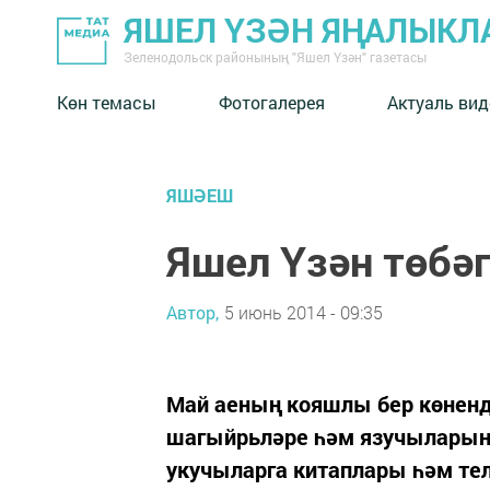
ЯШЕЛ ҮЗӘН ЯҢАЛЫКЛ
Зеленодольск районының "Яшел Үзән" газетасы
Көн темасы
Фотогалерея
Актуаль вид
ЯШӘЕШ
Яшел Үзән төбә
Автор,
5 июнь 2014 - 09:35
Май аеның кояшлы бер көнен
шагыйрьләре һәм язучыларынн
укучыларга китаплары һәм те