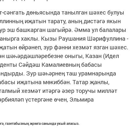
-сәнгать дөньясында танылган шәхес булуы
ллинның иҗатын тарату, аның дистәгә якын
зур эш башкарган шагыйрә. Әмма ул балалары
ланырга хаклы. Кызы Раушания Шәрифуллина -
җатын өйрәнеп, зур фәнни хезмәт язган шәхес.
ән шәһәрдәшләребезне оныгы, Казан (Идел
туденты Сәйдәш Камалиевның бабасы
андырды. Зур шәһәрнең таш урамнарында
бабасы иҗатына мөкиббән. Татар җанлы,
талмый хезмәт итәргә әзер торучы милләт
рбияләп үстергәне өчен, Эльмира
гә, газетабызның җомга санында укый аласыз.