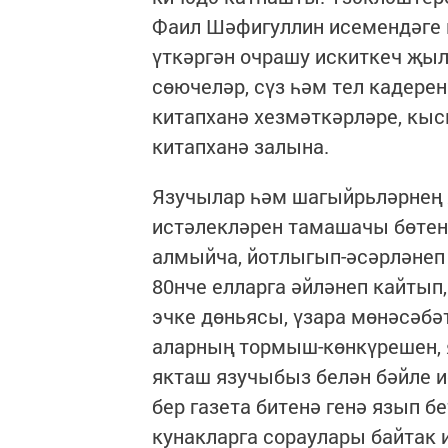
Фаил Шәфигуллин исемендәге 
үткәргән очрашу искиткеч җыл
сөючеләр, сүз һәм тел кадерен
китапханә хезмәткәрләре, кы
китапханә залына.
Язучылар һәм шагыйрьләрнең
истәлекләрен тамашачы бөтен
алмыйча, йотлыгып-әсәрләнеп 
80нче елларга әйләнеп кайтып
эчке дөньясы, үзара мөнәсәбә
аларның тормыш-көнкүрешен, 
якташ язучыбыз белән бәйле и
бер газета битенә генә язып 
кунакларга сораулары байтак 