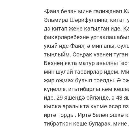
-Фаил белән мине галиҗәнап К
Эльмира Шәрифуллина, китап у
дә китап җене кагылган иде. К
фикерләребезне уртаклашабыз
укый иде Фаил, ә мин аны, су
тыңлыйм. Соңрак үзенең туган
Безнең якта матур авылны "өс
мин шулай тасвирлар идем. Ми
җир оҗмах булып тоелды. Ә оҗ
күңелле, игътибарлы һәм кеше
иде. 29 яшендә өйләнде, ә 43 
кыска аралыкта күпме әсәр я
иртә торды. Иртә белән эшкә к
тибрәткән кеше буларак, мине 