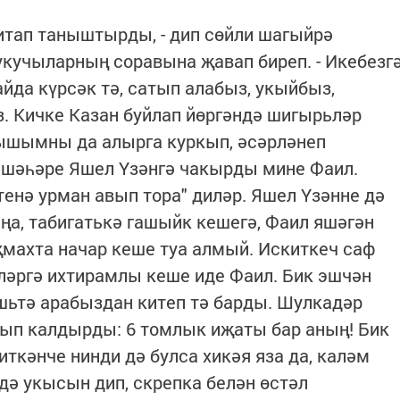
итап таныштырды, - дип сөйли шагыйрә
кучыларның соравына җавап биреп. - Икебезг
айда күрсәк тә, сатып алабыз, укыйбыз,
. Кичке Казан буйлап йөргәндә шигырьләр
лышымны да алырга куркып, әсәрләнеп
 шәһәре Яшел Үзәнгә чакырды мине Фаил.
тенә урман авып тора" диләр. Яшел Үзәнне дә
ңа, табигатькә гашыйк кешегә, Фаил яшәгән
махта начар кеше туа алмый. Искиткеч саф
ләргә ихтирамлы кеше иде Фаил. Бик эшчән
яшьтә арабыздан китеп тә барды. Шулкадәр
зып калдырды: 6 томлык иҗаты бар аның! Бик
иткәнче нинди дә булса хикәя яза да, каләм
дә укысын дип, скрепка белән өстәл