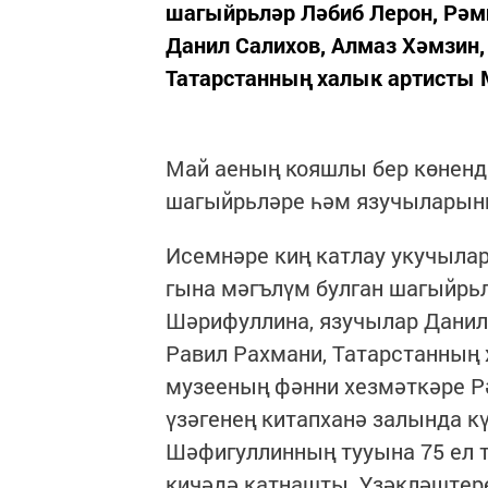
шагыйрьләр Ләбиб Лерон, Рәм
Данил Салихов, Алмаз Хәмзин,
Татарстанның халык артисты М
Май аеның кояшлы бер көненд
шагыйрьләре һәм язучыларынн
Исемнәре киң катлау укучыла
гына мәгълүм булган шагыйрь
Шәрифуллина, язучылар Данил 
Равил Рахмани, Татарстанның 
музееның фәнни хезмәткәре Р
үзәгенең китапханә залында к
Шәфигуллинның тууына 75 ел т
кичәдә катнашты. Үзәкләштере