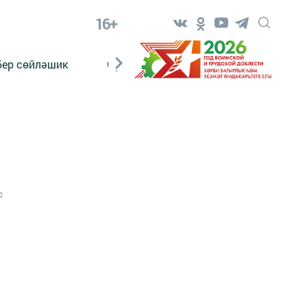
16+
бер сөйләшик
Сүз тарихы
Яшь хәбәрче
0