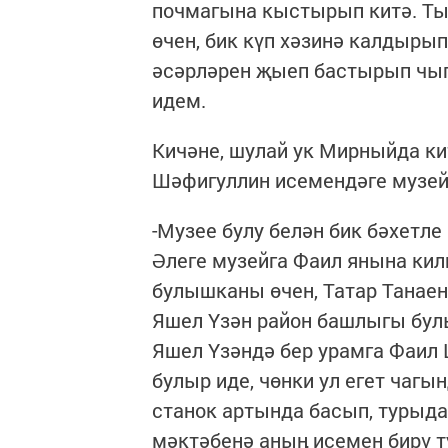
почмагына кыстырып китә. Ты
өчен, бик күп хәзинә калдырып
әсәрләрен җыеп бастырып чыга
идем.
Кичәне, шулай ук Мирныйда к
Шәфигуллин исемендәге музей
-Музее булу белән бик бәхетле
Әлеге музейга Фаил янына кил
булышканы өчен, Татар Танаен
Яшел Үзән район башлыгы бул
Яшел Үзәндә бер урамга Фаил 
булыр иде, чөнки ул егет чаг
станок артында басып, турыд
мәктәбенә аның исемен бирү т