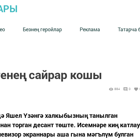
АРЫ
ео
Безнең геройлар
Реклама
Татарча 
генең сайрар кошы
884
0
дә Яшел Үзәнгә халкыбызның танылган
ан торган десант төште. Исемнәре киң катлау
левизор экраннары аша гына мәгълүм булган