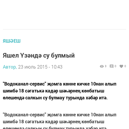
ЯШӘЕШ
Яшел Үзәндә су булмый
Автор,
23 июль 2015 - 10:43
3
0
0
"Водоканал-сервис" җомга көнне кичке 10нан алып
шимбә 18 сәгатькә кадәр шәһәрнең көнбатыш
өлешендә салкын су булмау турында хәбәр итә.
"Водоканал-сервис" җомга көнне кичке 10нан алып
шимбә 18 сәгатькә кадәр шәһәрнең көнбатыш
өлешендә салкын су булмау турында хәбәр итә.