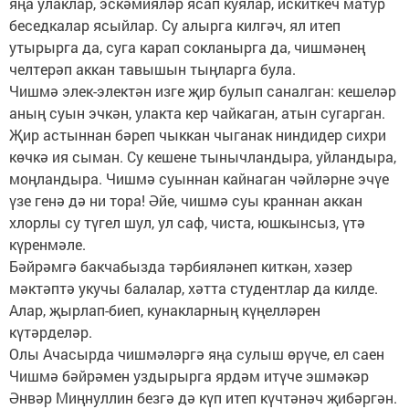
яңа улаклар, эскәмияләр ясап куялар, искиткеч матур
беседкалар ясыйлар. Су алырга килгәч, ял итеп
утырырга да, суга карап сокланыр­га да, чишмәнең
челтерәп аккан тавышын тыңларга була.
Чишмә элек-электән изге җир булып саналган: кешеләр
аның суын эчкән, улакта кер чайкаган, атын сугарган.
Җир астыннан бәреп чыккан чыганак ниндидер сихри
көчкә ия сыман. Су кешене тынычландыра, уйландыра,
моңландыра. Чишмә суыннан кайнаган чәйләрне эчүе
үзе генә дә ни тора! Әйе, чишмә суы краннан аккан
хлорлы су түгел шул, ул саф, чиста, юшкынсыз, үтә
күренмәле.
Бәйрәмгә бакчабызда тәрбия­ләнеп киткән, хәзер
мәктәптә укучы балалар, хәтта студентлар да килде.
Алар, җырлап-биеп, кунакларның күңелләрен
күтәрделәр.
Олы Ачасырда чишмәләргә яңа сулыш өрүче, ел саен
Чишмә бәйрәмен уздырырга ярдәм итүче эшмәкәр
Әнвәр Миңнуллин безгә дә күп итеп күчтәнәч җибәргән.