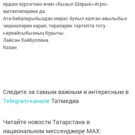
ярдәм күрсәткән өчен «Кызыл Шәрык»-Агро»
җитәкчеләренә дә.
Ата-бабаларыбыздан мирас булып калган авылыбыз
чишмәләрен карап, тирәләрен тәртиптә тоту -
һәркайсыбызның бурычы.
Ләйсән Хәйбуллина.
Казан
Следите за самым важным и интересным в
Telegram-канале
Татмедиа
Читайте новости Татарстана в
национальном мессенджере MАХ: