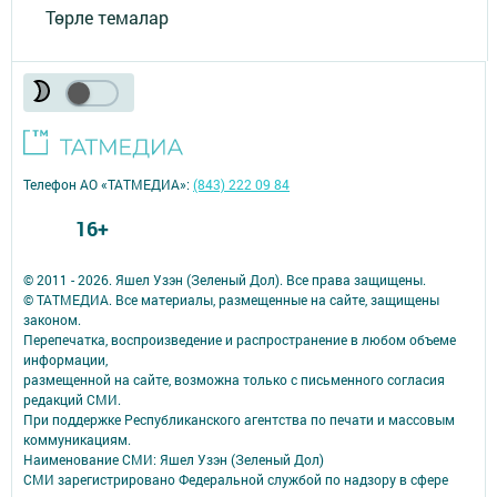
Төрле темалар
Телефон АО «ТАТМЕДИА»:
(843) 222 09 84
16+
© 2011 - 2026. Яшел Узэн (Зеленый Дол). Все права защищены.
© ТАТМЕДИА. Все материалы, размещенные на сайте, защищены
законом.
Перепечатка, воспроизведение и распространение в любом объеме
информации,
размещенной на сайте, возможна только с письменного согласия
редакций СМИ.
При поддержке Республиканского агентства по печати и массовым
коммуникациям.
Наименование СМИ: Яшел Узэн (Зеленый Дол)
СМИ зарегистрировано Федеральной службой по надзору в сфере