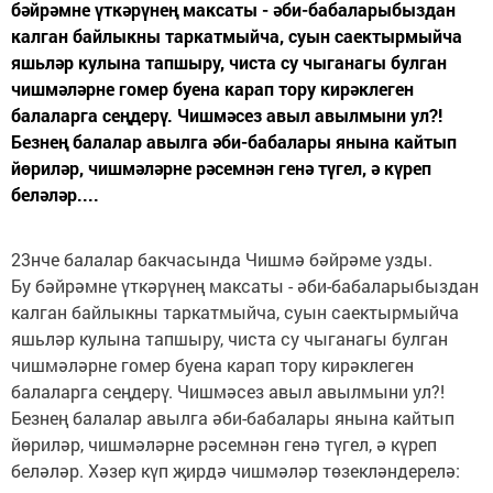
бәйрәмне үткәрүнең максаты - әби-бабаларыбыздан
калган байлыкны таркатмыйча, суын саектырмыйча
яшьләр кулына тапшыру, чиста су чыганагы булган
чишмәләрне гомер буена карап тору кирәклеген
балаларга сеңдерү. Чишмәсез авыл авылмыни ул?!
Безнең балалар авылга әби-бабалары янына кайтып
йөриләр, чишмәләрне рәсемнән генә түгел, ә күреп
беләләр....
23нче балалар бакчасында Чишмә бәйрәме узды.
Бу бәйрәмне үткәрүнең максаты - әби-бабаларыбыздан
калган байлыкны таркатмыйча, суын саектырмыйча
яшьләр кулына тапшыру, чиста су чыганагы булган
чишмәләрне гомер буена карап тору кирәклеген
балаларга сеңдерү. Чишмәсез авыл авылмыни ул?!
Безнең балалар авылга әби-бабалары янына кайтып
йөриләр, чишмәләрне рәсемнән генә түгел, ә күреп
беләләр. Хәзер күп җирдә чишмәләр төзекләндерелә: