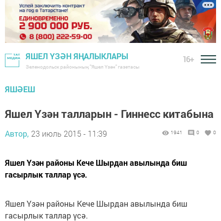
ЯШЕЛ ҮЗӘН ЯҢАЛЫКЛАРЫ
16+
Зеленодольск районының "Яшел Үзән" газетасы
ЯШӘЕШ
Яшел Үзән талларын - Гиннесс китабына
Автор,
23 июль 2015 - 11:39
1941
0
0
Яшел Үзән районы Кече Шырдан авылында биш
гасырлык таллар үсә.
Яшел Үзән районы Кече Шырдан авылында биш
гасырлык таллар үсә.