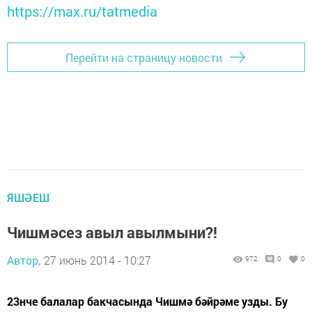
https://max.ru/tatmedia
Перейти на страницу новости
ЯШӘЕШ
Чишмәсез авыл авылмыни?!
Автор,
27 июнь 2014 - 10:27
972
0
0
23нче балалар бакчасында Чишмә бәйрәме узды. Бу