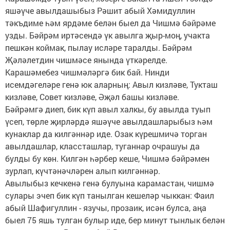
яшәүче авылдашыбыз Рәшит абый Хәмидуллин
тәкъдиме һәм ярдәме белән быел да Чишмә бәйрәме
узды. Бәйрәм иртәсендә үк авылга җыр-моң, учакта
пешкән коймак, пылау исләре таралды. Бәйрәм
Җәләлетдин чишмәсе янында үткәрелде.
Карашәмебез чишмәләргә бик бай. Нинди
исемдәгеләре генә юк аларның: Авыл кизләве, Тукташ
кизләве, Совет кизләве, Әҗәл башы кизләве.
Бәйрәмгә диеп, бик күп авыл халкы, бу авылда туып
үсеп, төрле җирләрдә яшәүче авылдашларыбыз һәм
кунаклар да килгәннәр иде. Озак күрешмичә торган
авылдашлар, классташлар, туганнар очрашуы да
булды бу көн. Килгән һәрбер кеше, Чишмә бәйрәмен
зурлап, күчтәнәчләрен алып килгәннәр.
Авылыбыз кечкенә генә булуына карамастан, чишмә
сулары эчеп бик күп танылган кешеләр чыккан: Фаил
абый Шафигуллин - язучы, прозаик, исән булса, аңа
быел 75 яшь тулган булыр иде, бер минут тынлык белән