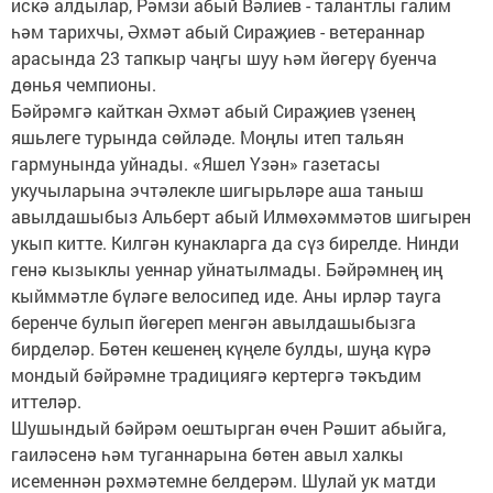
искә алдылар, Рәмзи абый Вәлиев - талантлы галим
һәм тарихчы, Әхмәт абый Сираҗиев - ветераннар
арасында 23 тапкыр чаңгы шуу һәм йөгерү буенча
дөнья чемпионы.
Бәйрәмгә кайткан Әхмәт абый Сираҗиев үзенең
яшьлеге турында сөйләде. Моңлы итеп тальян
гармунында уйнады. «Яшел Үзән» газетасы
укучыларына эчтәлекле шигырьләре аша таныш
авылдашыбыз Альберт абый Илмөхәммәтов шигырен
укып китте. Килгән кунакларга да сүз бирелде. Нинди
генә кызыклы уеннар уйнатылмады. Бәйрәмнең иң
кыйммәтле бүләге велосипед иде. Аны ирләр тауга
беренче булып йөгереп менгән авылдашыбызга
бирделәр. Бөтен кешенең күңеле булды, шуңа күрә
мондый бәйрәмне традициягә кертергә тәкъдим
иттеләр.
Шушындый бәйрәм оештырган өчен Рәшит абыйга,
гаиләсенә һәм туганнарына бөтен авыл халкы
исеменнән рәхмәтемне белдерәм. Шулай ук матди