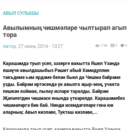
АВЫЛ СУЛЫШЫ
Авылымның чишмәләре чылтырап агып
тора
Автор,
27 июнь 2014 - 10:27
1136
0
0
Карашәмдә туып үсеп, хәзерге вакытта Яшел Үзәндә
яшәүче авылдашыбыз Рәшит абый Хәмидуллин
тәкъдиме һәм ярдәме белән быел да Чишмә бәйрәме
узды. Бәйрәм иртәсендә үк авылга җыр-моң, учакта
пешкән коймак, пылау исләре таралды. Бәйрәм
Җәләлетдин чишмәсе янында үткәрелде. Карашәмебез
чишмәләргә бик бай. Нинди исемдәгеләре генә юк
аларның: Авыл кизләве, Тукташ кизләве,...
Карашәмдә туып үсеп, хәзерге вакытта Яшел Үзәндә