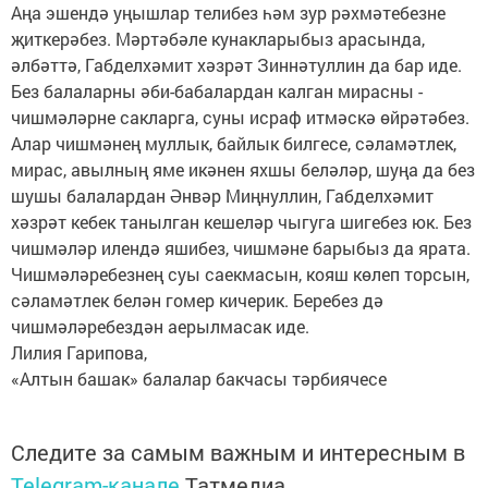
Аңа эшендә уңышлар телибез һәм зур рәхмәтебезне
җиткерәбез. Мәртәбәле кунакларыбыз арасында,
әлбәттә, Габделхәмит хәзрәт Зиннәтуллин да бар иде.
Без балаларны әби-бабалардан калган мирасны -
чишмәләрне сакларга, суны исраф итмәскә өйрәтәбез.
Алар чишмәнең муллык, байлык билгесе, сәламәтлек,
мирас, авылның яме икәнен яхшы беләләр, шуңа да без
шушы балалардан Әнвәр Миңнуллин, Габделхәмит
хәзрәт кебек танылган кешеләр чыгуга шигебез юк. Без
чишмәләр илендә яшибез, чишмәне барыбыз да ярата.
Чишмәләребезнең суы саекмасын, кояш көлеп торсын,
сәламәтлек белән гомер кичерик. Беребез дә
чишмәләребездән аерылмасак иде.
Лилия Гарипова,
«Алтын башак» балалар бакчасы тәрбиячесе
Следите за самым важным и интересным в
Telegram-канале
Татмедиа