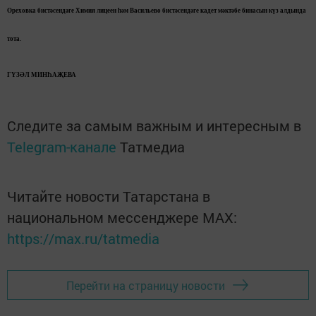
Ореховка бистәсендәге Химия лицеен һәм Васил
ьево бистәсендәге кадет мәктәбе бинасын күз алдында
тота.
ГҮЗӘЛ МИНҺАҖЕВА
Следите за самым важным и интересным в
Telegram-канале
Татмедиа
Читайте новости Татарстана в
национальном мессенджере MАХ:
https://max.ru/tatmedia
Перейти на страницу новости