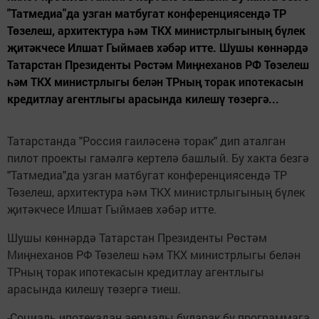
"Татмедиа"да узган матбугат конференциясендә ТР
Төзелеш, архитектура һәм ТКХ министрлыгының бүлек
җитәкчесе Илшат Гыймаев хәбәр итте. Шушы көннәрдә
Татарстан Президенты Рөстәм Миңнеханов РФ Төзелеш
һәм ТКХ министрлыгы белән ТРның торак ипотекасын
кредитлау агентлыгы арасында килешү төзергә...
Татарстанда "Россия гаиләсенә торак" дип аталган
пилот проекты гамәлгә кертелә башлый. Бу хакта безгә
"Татмедиа"да узган матбугат конференциясендә ТР
Төзелеш, архитектура һәм ТКХ министрлыгының бүлек
җитәкчесе Илшат Гыймаев хәбәр итте.
Шушы көннәрдә Татарстан Президенты Рөстәм
Миңнеханов РФ Төзелеш һәм ТКХ министрлыгы белән
ТРның торак ипотекасын кредитлау агентлыгы
арасында килешү төзергә тиеш.
-Социаль ипотекадан аермалы буларак бу программага