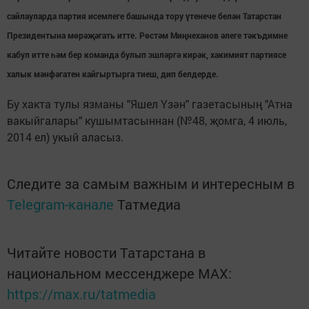
сайлауларда партия исемлеге башында тору үтенече белән Татарстан
Президентына мөрәҗәгать итте. Рөстәм Миңнеханов әлеге тәкъдимне
кабул итте һәм бер команда булып эшләргә кирәк, хакимият партиясе
халык мәнфәгатен кайгыртырга тиеш, дип белдерде.
Бу хакта тулы язманы "Яшел Үзән" газетасының "Атна
вакыйгалары" кушымтасыннан (№48, җомга, 4 июль,
2014 ел) укый аласыз.
Следите за самым важным и интересным в
Telegram-канале
Татмедиа
Читайте новости Татарстана в
национальном мессенджере MАХ:
https://max.ru/tatmedia