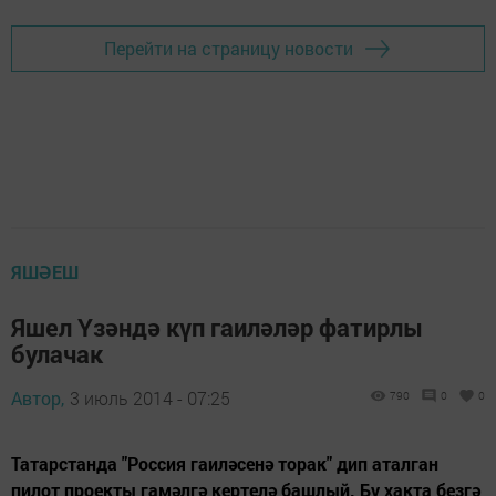
Перейти на страницу новости
ЯШӘЕШ
Яшел Үзәндә күп гаиләләр фатирлы
булачак
Автор,
3 июль 2014 - 07:25
790
0
0
Татарстанда "Россия гаиләсенә торак" дип аталган
пилот проекты гамәлгә кертелә башлый. Бу хакта безгә