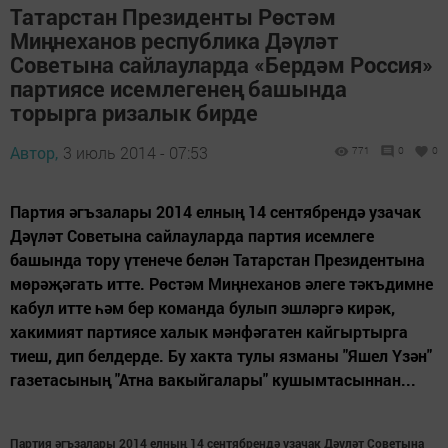
Татарстан Президенты Рөстәм
Миңнеханов республика Дәүләт
Советына сайлауларда «Бердәм Россия»
партиясе исемлегенең башында
торырга ризалык бирде
Автор,
3 июль 2014 - 07:53
771
0
0
Партия әгъзалары 2014 елның 14 сентябрендә узачак
Дәүләт Советына сайлауларда партия исемлеге
башында тору үтенече белән Татарстан Президентына
мөрәҗәгать итте. Рөстәм Миңнеханов әлеге тәкъдимне
кабул итте һәм бер команда булып эшләргә кирәк,
хакимият партиясе халык мәнфәгатен кайгыртырга
тиеш, дип белдерде. Бу хакта тулы язманы "Яшел Үзән"
газетасының "Атна вакыйгалары" кушымтасыннан...
Партия әгъзалары 2014 елның 14 сентябрендә узачак Дәүләт Советына