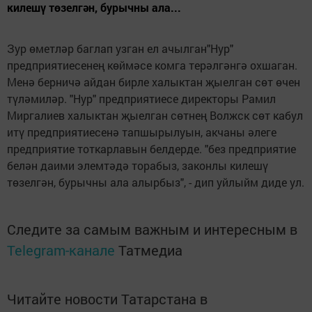
килешү төзелгән, бурычны ала...
Зур өметләр баглап узган ел ачылган"Нур"
предприятиесенең көймәсе комга терәлгәнгә охшаган.
Менә берничә айдан бирле халыктан җыелган сөт өчен
түләмиләр. "Нур" предприятиесе директоры Рамил
Миргалиев халыктан җыелган сөтнең Волжск сөт кабул
итү предприятиесенә тапшырылуын, акчаны әлеге
предприятие тоткарлавын белдерде. "без предприятие
белән даими элемтәдә торабыз, законлы килешү
төзелгән, бурычны ала алырбыз", - дип уйлыйм диде ул.
Следите за самым важным и интересным в
Telegram-канале
Татмедиа
Читайте новости Татарстана в