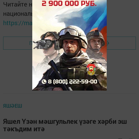
Читайте новости Татарстана в
национальном мессенджере MАХ:
https://max.ru/tatmedia
Перейти на страницу новости
ЯШӘЕШ
Яшел Үзән мәшгульлек үзәге хәрби эш
тәкъдим итә