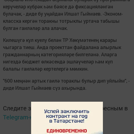
керүчеләр күбрәк һәм бәясе дә фиксацияләнгән
булачак, - диде бу уңайдан Илшат Гыймаев. -Эконом-
класска кергән торакны тотрыклы уртача табышы
булган гаиләләр ала алачак.
Килешүгә кул куелу белән ТР Хөкүмәтенең карары
чыгарга тиеш. Анда проекттан файдалана алырлык
гражданнарның категорияләре билгеләнә. Аларга
нигездә бюджет өлкәсендә эшләүчеләр һәм күп
балалы гаиләләр кертелергә мөмкин.
"600 меңнән артык гаилә тораклы булыр дип уйлыйм", -
диде Илшат Гыймаев сүз ахырында.
Следите за самым важным и интересным в
Telegram-канале
Татмедиа