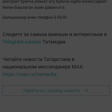
контракт буенча хезмәт итү буенча хәрби комиссариат
белән башлаган эшен дәвам итә.
Белешмәләр өчен телефон 5-55-91.
Следите за самым важным и интересным в
Telegram-канале
Татмедиа
Читайте новости Татарстана в
национальном мессенджере MАХ:
https://max.ru/tatmedia
Перейти на страницу новости