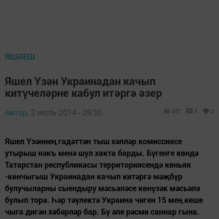
ЯШӘЕШ
Яшел Үзән Украинадан качып
китүчеләрне кабул итәргә әзер
Автор,
2 июль 2014 - 09:30
957
0
0
Яшел Үзәннең гадәттән тыш хәлләр комиссиясе
утырыш нәкъ менә шул хакта барды. Бүгенге көндә
Татарстан республикасы территориясендә көньяк
-көнчыгыш Украинадан качып китәргә мәҗбүр
булучыларны сыендыру мәсьәләсе көнүзәк мәсьәлә
булып тора. Һәр тәүлектә Украина чиген 15 мең кеше
чыга дигән хәбәрләр бар. Бу әле рәсми саннар гына.