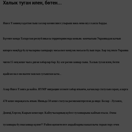
Халык туган илен, бөтен...
Яшел Үзәннең гадәттән тыш хәлләр комиссиясе утырыш нәкъ менә шул хакта барды.
Бүгенге көндә Татарстан республикасы территориясендә көньяк -көнчыгыш Украинадан качып
китәргә мәҗбүр булучыларны сыендыру мәсьәләсе көнүзәк мәсьәлә булып тора. Һәр тәүлектә Украина
чиген 15 мең кеше чыга дигән хәбәрләр бар. Бу әле рәсми саннар гына. Халык туган илен, бөтен
җыйган мал-мөлкәтен ташлап сугыштан кача...
Алар Яшел Үзәнгә дә кайта. ЯҮМР миграция хезмәте хәбәр иткәнчә, качаклар статусын сорап, аларга
470 кеше мөрәҗәгать иткән. Июньдә 50 кеше статусы рәсмиләштерелгән дә инде. Болар - Луганск,
Донеці,Херсон, Кырым кешеләре. Кайтучыларның күбесе туганнарына кайтып егыла. Әмма
туганнары булмаганнар күпме?! Район җитәкчелеге андыйларны вакытлыча торып тору өчен