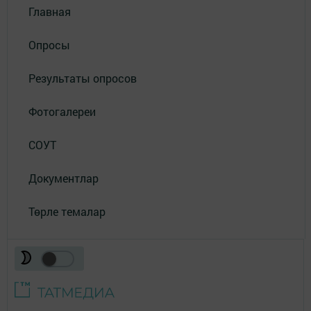
Главная
Опросы
Результаты опросов
Фотогалереи
СОУТ
Документлар
Төрле темалар