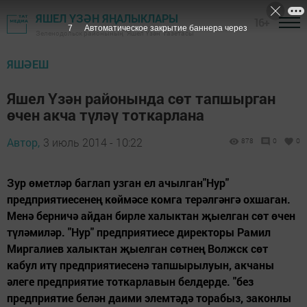
ЯШЕЛ ҮЗӘН ЯҢАЛЫКЛАРЫ
16+
6
Автоматическое закрытие баннера через
Зеленодольск районының "Яшел Үзән" газетасы
ЯШӘЕШ
Яшел Үзән районында сөт тапшырган
өчен акча түләү тоткарлана
Автор,
3 июль 2014 - 10:22
878
0
0
Зур өметләр баглап узган ел ачылган"Нур"
предприятиесенең көймәсе комга терәлгәнгә охшаган.
Менә берничә айдан бирле халыктан җыелган сөт өчен
түләмиләр. "Нур" предприятиесе директоры Рамил
Миргалиев халыктан җыелган сөтнең Волжск сөт
кабул итү предприятиесенә тапшырылуын, акчаны
әлеге предприятие тоткарлавын белдерде. "без
предприятие белән даими элемтәдә торабыз, законлы