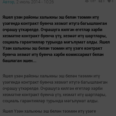
Автор,
2 июль 2014 - 10:26
1057
0
0
Яшел үзән районы халыкны эш белән тәэмин итү
үзәгендә контракт буенча хезмәт итүгә багышланган
очрашу үткәрелде. Очрашуга килгән егетләр хәрби
хезмәтне контракт буенча үтү, хезмәт итү шартлары,
социаль гарантияләр турында мәгълүмат алды. Яшел
Үзән халыкны эш белән тәэмин итү үзәге контракт
буенча хезмәт итү буенча хәрби комиссариат белән
башлаган эшен...
Яшел үзән районы халыкны эш белән тәэмин итү
үзәгендә контракт буенча хезмәт итүгә багышланган
очрашу үткәрелде. Очрашуга килгән егетләр хәрби
хезмәтне контракт буенча үтү, хезмәт итү шартлары,
социаль гарантияләр турында мәгълүмат алды.
Яшел Үзән халыкны эш белән тәэмин итү үзәге