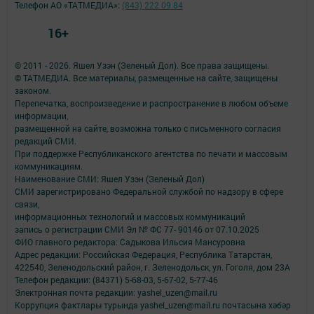
Телефон АО «ТАТМЕДИА»:
(843) 222 09 84
16+
© 2011 - 2026. Яшел Узэн (Зеленый Дол). Все права защищены.
© ТАТМЕДИА. Все материалы, размещенные на сайте, защищены
законом.
Перепечатка, воспроизведение и распространение в любом объеме
информации,
размещенной на сайте, возможна только с письменного согласия
редакций СМИ.
При поддержке Республиканского агентства по печати и массовым
коммуникациям.
Наименование СМИ: Яшел Узэн (Зеленый Дол)
СМИ зарегистрировано Федеральной службой по надзору в сфере
связи,
информационных технологий и массовых коммуникаций
запись о регистрации СМИ Эл № ФС 77- 90146 от 07.10.2025
ФИО главного редактора: Садыкова Ильсия Мансуровна
Адрес редакции: Российская Федерация, Республика Татарстан,
422540, Зеленодольский район, г. Зеленодольск, ул. Гоголя, дом 23А
Телефон редакции: (84371) 5-68-03, 5-67-02, 5-77-46
Электронная почта редакции: yashel_uzen@mail.ru
Коррупция фактлары турында yashel_uzen@mail.ru почтасына хәбәр