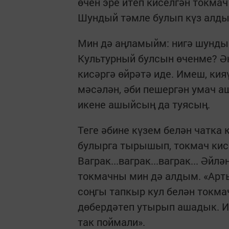
өчен эре итеп киселгән токмач
Шундый тәмле булып күз алды
Мин дә аңламыйм: нигә шундый
Культурный булсын өченме? Ә
кисәргә өйрәтә иде. Имеш, кия
мәсәлән, әби пешергән умач а
икене ашыйсың да туясың.
Теге әбине күзем белән чатка к
булырга тырышып, токмач кис
Ваграк...ваграк...ваграк... Әй
токмачны мин дә алдым. «Артык
соңгы тапкыр кул белән токма
дөбердәтеп утырып ашадык. И-
так поймали».