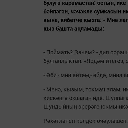
булуга карамастан: оегын, ике
бәйләгән, чәчәкле сумкасын и
кына, кибетче кызга: - Мне ла
кыз башта аңламады:
- Поймать? Зачем? - дип сораш
булганлыктан: «Ярдәм итегез, з
- Әби,- мин әйтәм,- әйдә, миңа а
- Менә, кызым, токмач алам, 
кискәнгә охшаган иде. Шулпаг
Шундыйның эрерәге юкмы икә
Рәхәтләнеп көлдек өчәүләшеп.