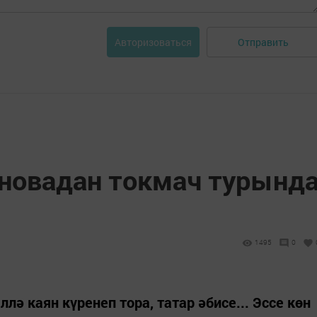
Отправить
Авторизоваться
новадан токмач турынд
1495
0
ллә каян күренеп тора, татар әбисе... Эссе көн