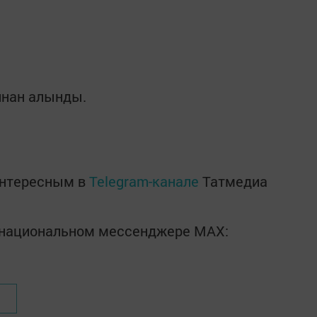
ннан алынды.
интересным в
Telegram-канале
Татмедиа
в национальном мессенджере MАХ: