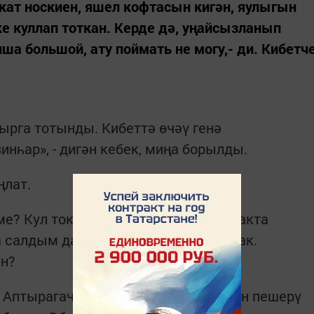
 кат носкиен, яшел кофтасын кигән, яулыгын
ке куллап тоткан. Керде дә, уңайсызланып
пша большой, ату поймать не могу,- ди. Кибетч
ырга тотынды. Кибеттә өчәү генә
инһар», - дигән кебек, миңа борылды.
ңлат.
име? Кул токмачы. Прәме үзем яшь чакта
а салдым да тотып булмый. Артык вак.
н?
 Аптырагач, сатучы кыз әбигә лагман пешерү