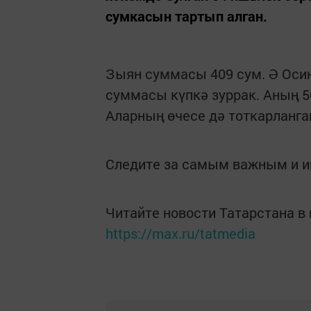
сумкасын тартып алган.
Зыян суммасы 409 сум. Ә Осин
суммасы күпкә зуррак. Аның 5
Аларның өчесе дә тоткарланган
Следите за самым важным и 
Читайте новости Татарстана 
https://max.ru/tatmedia