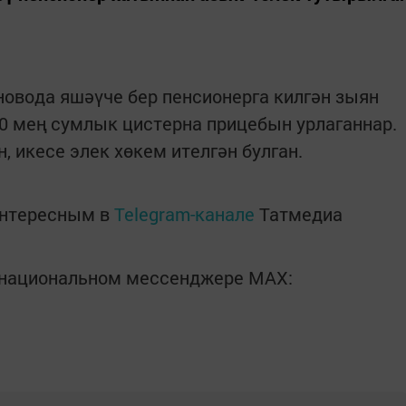
овода яшәүче бер пенсионерга килгән зыян
0 мең сумлык цистерна прицебын урлаганнар.
, икесе элек хөкем ителгән булган.
интересным в
Telegram-канале
Татмедиа
в национальном мессенджере MАХ: