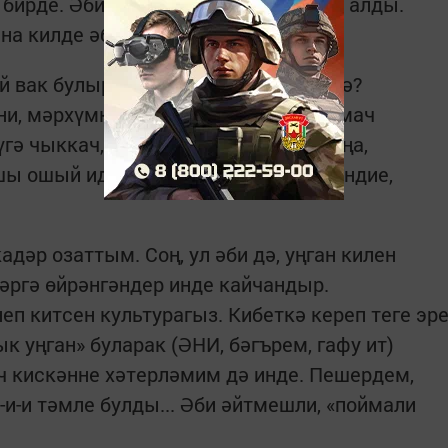
 бирде. Әби катык белән кара ипи дә алды.
на килде әбинең токмачлы ашы...
 вак булырга тиеш икән ул токмач, ә?
ни, мәрхүмкәем, өстемдә торып токмач
үгә чыккач, көләчәкләр үземнән. Миңа,
шы ошый иде. Әле умачларның да ниндие,
адәр озаттым. Соң, ул әби дә, уңган килен
әргә өйрәнгәндер инде кайчандыр.
ләнеп китсен культурагыз. Кибеткә кереп теге эр
 уңган» буларак (ӘНИ, бәгърем, гафу ит)
ч кискәнне хәтерләмим дә инде. Пешердем,
и-и тәмле булды... Әби әйтмешли, «поймали