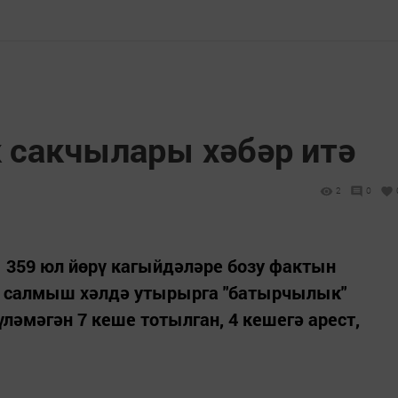
к сакчылары хәбәр итә
2
0
 359 юл йөрү кагыйдәләре бозу фактын
на салмыш хәлдә утырырга "батырчылык"
әмәгән 7 кеше тотылган, 4 кешегә арест,