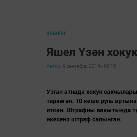
ЯШӘЕШ
Яшел Үзән хоку
Автор,
9 сентябрь 2015 - 06:15
Узган атнада хокук сакчылары
теркәгән. 10 кеше руль арты
иткән. Штрафны вакытында түл
икесенә штраф салынган.