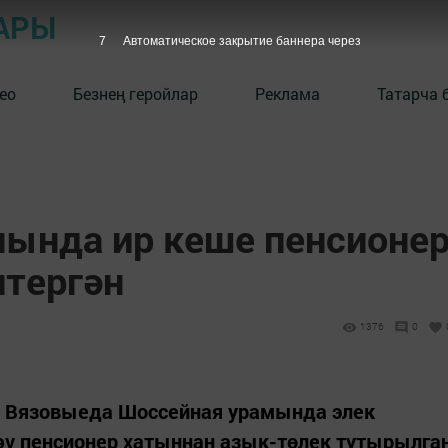
АРЫ
6
Автоматическое закрытие баннера через
ео
Безнең геройлар
Реклама
Татарча 
нында ир кеше пенсионе
итергән
1376
0
н Вязовыеда Шоссейная урамында элек
әү пенсионер хатыннан азык-төлек тутырылга