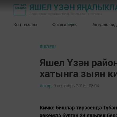
ЯШЕЛ ҮЗӘН ЯҢАЛЫКЛ
Зеленодольск районының "Яшел Үзән" газетасы
Көн темасы
Фотогалерея
Актуаль вид
ЯШӘЕШ
Яшел Үзән райо
хатынга зыян к
Автор,
9 сентябрь 2015 - 08:04
Кичке бишләр тирәсендә Түбә
хөкемдә булган 34 яшьлек бер