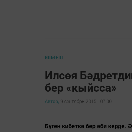
ЯШӘЕШ
Илсөя Бәдретди
бер «кыйсса»
Автор,
9 сентябрь 2015 - 07:00
Бүген кибеткә бер әби керде. Ә