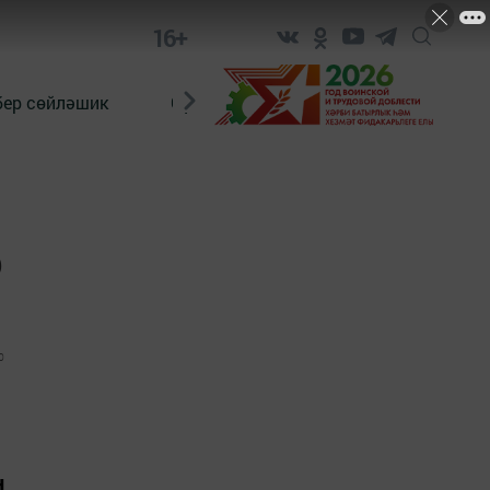
16+
бер сөйләшик
Сүз тарихы
Яшь хәбәрче
р
0
н