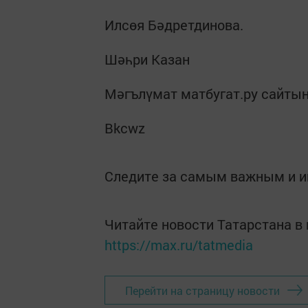
Илсөя Бәдретдинова.
Шәһри Казан
Мәгълүмат матбугат.ру сайты
Bkcwz
Следите за самым важным и 
Читайте новости Татарстана 
https://max.ru/tatmedia
Перейти на страницу новости