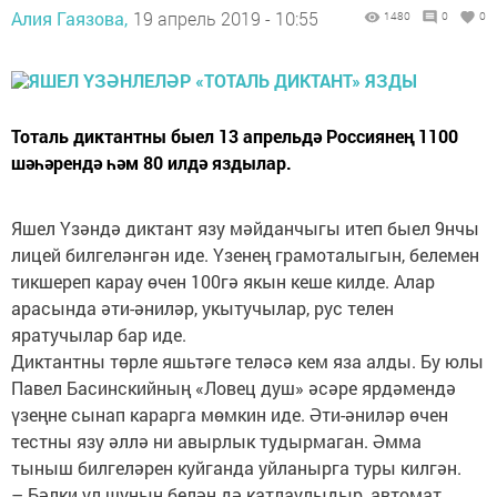
Алия Гаязова,
19 апрель 2019 - 10:55
1480
0
0
Тоталь диктантны быел 13 апрельдә Россиянең 1100
шәһәрендә һәм 80 илдә яздылар.
Яшел Үзәндә диктант язу мәйданчыгы итеп быел 9нчы
лицей билгеләнгән иде. Үзенең грамоталыгын, белемен
тикшереп карау өчен 100гә якын кеше килде. Алар
арасында әти-әниләр, укытучылар, рус телен
яратучылар бар иде.
Диктантны төрле яшьтәге теләсә кем яза алды. Бу юлы
Павел Басинскийның «Ловец душ» әсәре ярдәмендә
үзеңне сынап карарга мөмкин иде. Әти-әниләр өчен
тестны язу әллә ни авырлык тудырмаган. Әмма
тыныш билгеләрен куйганда уйланырга туры килгән.
– Бәлки ул шуның белән дә катлаулыдыр, автомат