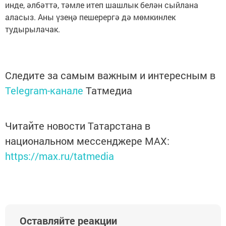
инде, әлбәттә, тәмле итеп шашлык белән сыйлана
аласыз. Аны үзеңә пешерергә дә мөмкинлек
тудырылачак.
Следите за самым важным и интересным в
Telegram-канале
Татмедиа
Читайте новости Татарстана в
национальном мессенджере MАХ:
https://max.ru/tatmedia
Оставляйте реакции