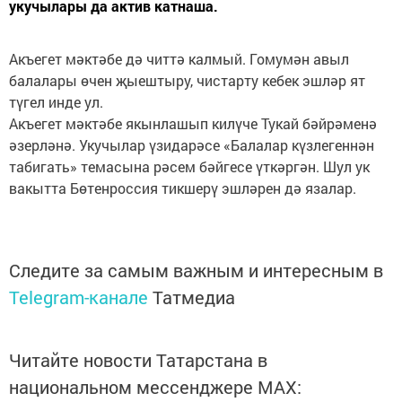
укучылары да актив катнаша.
Акъегет мәктәбе дә читтә калмый. Гомумән авыл
балалары өчен җыештыру, чистарту кебек эшләр ят
түгел инде ул.
Акъегет мәктәбе якынлашып ки­лү­че Тукай бәйрәменә
әзерләнә. Укучылар үзидарәсе «Балалар күзлегеннән
табигать» темасына рәсем бәйгесе үткәргән. Шул ук
вакытта Бөтенроссия тикшерү эшләрен дә язалар.
Следите за самым важным и интересным в
Telegram-канале
Татмедиа
Читайте новости Татарстана в
национальном мессенджере MАХ: