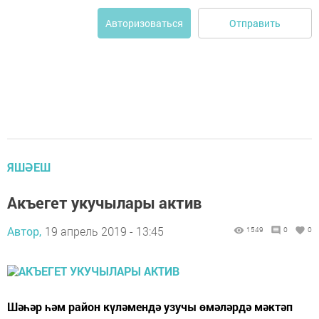
Отправить
Авторизоваться
ЯШӘЕШ
Акъегет укучылары актив
Автор,
19 апрель 2019 - 13:45
1549
0
0
Шәһәр һәм район күләмендә узу­чы өмәләрдә мәктәп