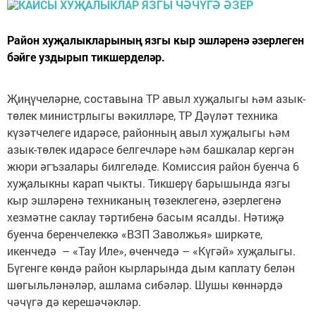
Район хуҗалыкларының язгы кыр эшләренә әзерлеген
бәйге уздырып тикшерделәр.
Җиңүчеләрне, составына ТР авыл хуҗалыгы һәм азык-
төлек министрлыгы вәкилләре, ТР Дәүләт техника
күзәтчелеге идарәсе, районның авыл хуҗалыгы һәм
азык-төлек идарәсе белгечләре һәм башкалар кергән
жюри әгъзалары билгеләде. Комиссия район буенча 6
хуҗалыкны карап чыкты. Тикшерү барышында язгы
кыр эшләренә техниканың төзеклегенә, әзерлегенә
хезмәтне саклау тәртибенә басым ясалды. Нәтиҗә
буенча беренчелеккә «ВЗП Заволжья» ширкәте,
икенчедә – «Тау Иле», өченчедә – «Күгәй» хуҗалыгы.
Бүгенге көндә район кырларында дым каплату белән
шөгыльләнәләр, ашлама сибәләр. Шушы көннәрдә
чәчүгә дә керешәчәкләр.