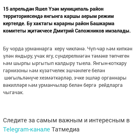
15 апрельдән Яшел Үзән муниципаль район
территориясендә янгынга каршы аерым режим
кертелде. Бу хактагы карарны район Башкарма
комитеты җитәкчесе Дмитрий Сапожников имзалады.
Бу чорда урманнарга керү чикләнә. Чүп-чар һәм кипкән
үлән яндыру, учак ягу, сүндерелмәгән тәмәке төпчеген
һәм шырпы ыргытып калдыру тыела. Янгын-коткару
гарнизоны һәм күзәтчелек эшчәнлеге белән
шөгыльләнүче хезмәткәрләр, эчке эшләр органнары
вәкилләре һәм урманчылар белән бергә рейдларга
чыгачак.
Следите за самым важным и интересным в
Telegram-канале
Татмедиа