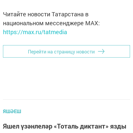
Читайте новости Татарстана в
национальном мессенджере MАХ:
https://max.ru/tatmedia
Перейти на страницу новости
ЯШӘЕШ
Яшел үзәнлеләр «Тоталь диктант» язды