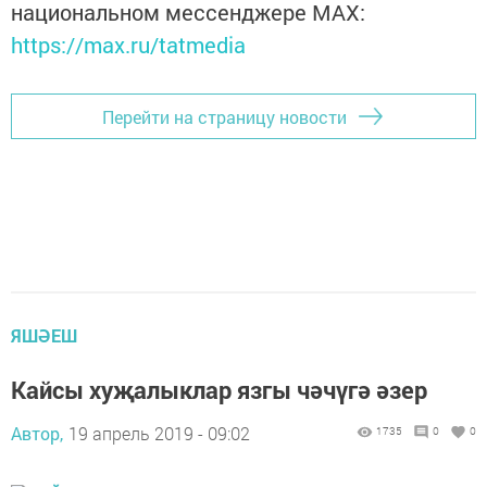
национальном мессенджере MАХ:
https://max.ru/tatmedia
Перейти на страницу новости
ЯШӘЕШ
Кайсы хуҗалыклар язгы чәчүгә әзер
Автор,
19 апрель 2019 - 09:02
1735
0
0