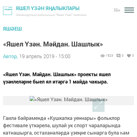
ЯШЕЛ ҮЗӘН ЯҢАЛЫКЛАРЫ
16+
Зеленодольск районының "Яшел Үзән" газетасы
ЯШӘЕШ
«Яшел Үзән. Мәйдан. Шашлык»
Автор,
19 апрель 2019 - 15:00
1523
0
0
«Яшел Үзән. Мәйдан. Шашлык» проекты яшел
үзәнлеләрне быел ял итәргә 1 майда чакыра.
Гаилә бәйрәмендә «Кушкапка уеннары» фольклор
фестивале үткәрелә, шулай ук спорт чараларында
катнашыр­га, остаханәләрдә үзеңне сынарга була һәм