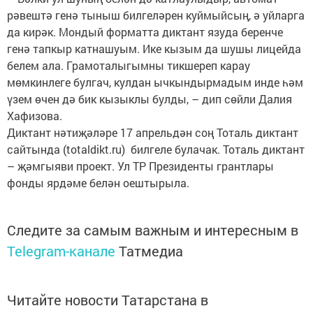
рәвештә генә тыныш билгеләрен куймыйсың, ә уйларга
да кирәк. Мондый форматта диктант язуда беренче
генә тапкыр катнашуым. Ике кызым да шушы лицейда
белем ала. Грамоталыгымны тикшереп карау
мөмкинлеге булгач, кулдан ычкындырмадым инде һәм
үзем өчен дә бик кызыклы булды, – дип сөйли Далия
Хафизова.
Диктант нәтиҗәләре 17 апрельдән соң Тоталь диктант
сайтында (totaldikt.ru) билгеле булачак. Тоталь диктант
– җәмгыяви проект. Ул ТР Президенты грантлары
фонды ярдәме белән оештырыла.
Следите за самым важным и интересным в
Telegram-канале
Татмедиа
Читайте новости Татарстана в