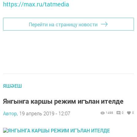
https://max.ru/tatmedia
Перейти на страницу новости
ЯШӘЕШ
Янгынга каршы режим игълан ителде
Автор,
19 апрель 2019 - 12:07
1498
0
0