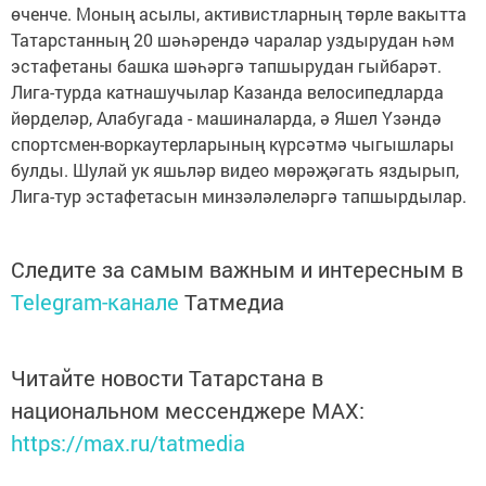
өченче. Моның асылы, активистларның төрле вакытта
Татарстанның 20 шәһәрендә чаралар уздырудан һәм
эстафетаны башка шәһәргә тапшырудан гыйбарәт.
Лига-турда катнашучылар Казанда велосипедларда
йөрделәр, Алабугада - машиналарда, ә Яшел Үзәндә
спортсмен-воркаутерларының күрсәтмә чыгышлары
булды. Шулай ук яшьләр видео мөрәҗәгать яздырып,
Лига-тур эстафетасын минзәләлеләргә тапшырдылар.
Следите за самым важным и интересным в
Telegram-канале
Татмедиа
Читайте новости Татарстана в
национальном мессенджере MАХ:
https://max.ru/tatmedia