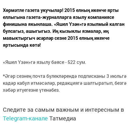
Хөрмәтле газета укучылар! 2015 елның икенче ярты
еллыгына газета-журналларга язылу компаниясе
финишына якынлаша. «Яшел Үзән»гә язылмый калган
булсагыз, ашыгыгыз. Иң кызыклы язмалар, иң
мавыктыргыч әсәрләр сезне 2015 елның икенче
яртысында көтә!
«Яшел Үзән»гә язылу бәясе - 522 сум.
*Әгәр сезнең почта бүлекләрендә подписканы 3 июльгә
кадәр кабул итмәсәләр, редакциягә шалтыратып, безгә
хәбәр итүегезне үтенәбез.
Следите за самым важным и интересным в
Telegram-канале
Татмедиа