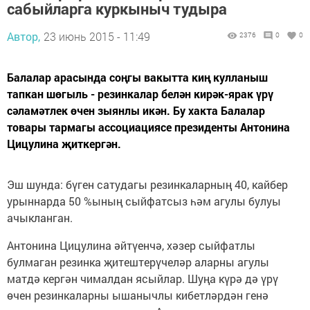
сабыйларга куркыныч тудыра
Автор,
23 июнь 2015 - 11:49
2376
0
0
Балалар арасында соңгы вакытта киң кулланыш
тапкан шөгыль - резинкалар белән кирәк-ярак үрү
сәламәтлек өчен зыянлы икән. Бу хакта Балалар
товары тармагы ассоциациясе президенты Антонина
Цицулина җиткергән.
Эш шунда: бүген сатудагы резинкаларның 40, кайбер
урыннарда 50 %ының сыйфатсыз һәм агулы булуы
ачыкланган.
Антонина Цицулина әйтүенчә, хәзер сыйфатлы
булмаган резинка җитештерүчеләр аларны агулы
матдә кергән чималдан ясыйлар. Шуңа күрә дә үрү
өчен резинкаларны ышанычлы кибетләрдән генә