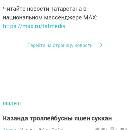
Читайте новости Татарстана в
национальном мессенджере MАХ:
https://max.ru/tatmedia
Перейти на страницу новости
ЯШӘЕШ
Казанда троллейбусны яшен суккан
Автор,
24 июнь 2015 - 05:15
1059
0
0