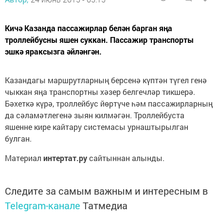
Кичә Казанда пассажирлар белән барган яңа
троллейбусны яшен суккан. Пассажир транспорты
эшкә яраксызга әйләнгән.
Казандагы маршрутларның берсенә күптән түгел генә
чыккан яңа транспортны хәзер белгечләр тикшерә.
Бәхеткә күрә, троллейбус йөртүче һәм пассажирларның
да сәламәтлегенә зыян килмәгән. Троллейбуста
яшенне кире кайтару системасы урнаштырылган
булган.
Материал
интертат.ру
сайтыннан алынды.
Следите за самым важным и интересным в
Telegram-канале
Татмедиа