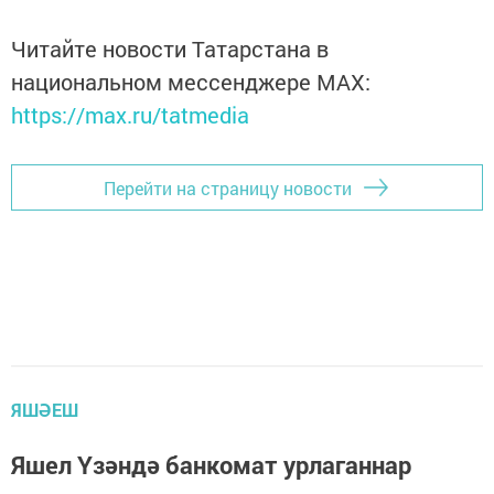
Читайте новости Татарстана в
национальном мессенджере MАХ:
https://max.ru/tatmedia
Перейти на страницу новости
ЯШӘЕШ
Яшел Үзәндә банкомат урлаганнар