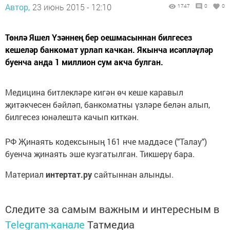
Автор,
23 июнь 2015 - 12:10
1747
0
0
Төнлә Яшел Үзәннең бер оешмасыннан билгесез
кешеләр банкомат урлап качкан. Якынча исәпләүләр
буенча анда 1 миллион сум акча булган.
Медицина битлекләре кигән өч кеше каравыл
җитәкчесен бәйләп, банкоматны үзләре белән алып,
билгесез юнәлештә качып киткән.
РФ Җинаять кодексының 161 нче маддәсе ("Талау")
буенча җинаять эше кузгатылган. Тикшерү бара.
Материал
интертат.ру
сайтыннан алынды.
Следите за самым важным и интересным в
Telegram-канале
Татмедиа