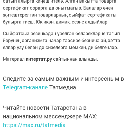
сатып алырга киңәш ителә. Алган вакытта товарга
сертификат сорарга да онытмагыз. Балалар өчен
җитештерелгән товарларның сыйфат сертефикаты
булырга тиеш. Юк икән, димәк, сезне алдыйлар.
Сыйфатсыз резинкадан үрелгән беләзекләрне тагып
йөрүнең организмга начар тәэсире берничә ай, хәтта
еллар узу белән дә сизелергә мөмкин, ди белгечләр.
Материал
интертат.ру
сайтыннан алынды.
Следите за самым важным и интересным в
Telegram-канале
Татмедиа
Читайте новости Татарстана в
национальном мессенджере MАХ:
https://max.ru/tatmedia