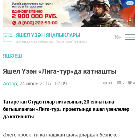
ЯШЕЛ ҮЗӘН ЯҢАЛЫКЛАРЫ
16+
Зеленодольск районының "Яшел Үзән" газетасы
ЯШӘЕШ
Яшел Үзән «Лига-тур»да катнашты
Автор,
24 июнь 2015 - 07:09
851
0
0
Татарстан Студентлар лигасының 20 еллыгына
багышланган «Лига-тур» проектында яшел үзәнлеләр
дә катнаш­ты.
Әлеге проектта катнашкан шәһәрләрдән безнеке -