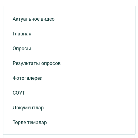
Актуальное видео
Главная
Опросы
Результаты опросов
Фотогалереи
СОУТ
Документлар
Төрле темалар