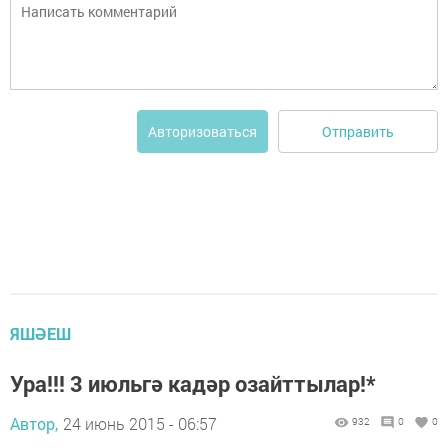
Отправить
Авторизоваться
ЯШӘЕШ
Ура!!! 3 июльгә кадәр озайттылар!*
Автор,
24 июнь 2015 - 06:57
932
0
0