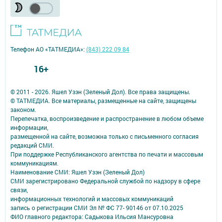
Телефон АО «ТАТМЕДИА»:
(843) 222 09 84
16+
© 2011 - 2026. Яшел Узэн (Зеленый Дол). Все права защищены.
© ТАТМЕДИА. Все материалы, размещенные на сайте, защищены
законом.
Перепечатка, воспроизведение и распространение в любом объеме
информации,
размещенной на сайте, возможна только с письменного согласия
редакций СМИ.
При поддержке Республиканского агентства по печати и массовым
коммуникациям.
Наименование СМИ: Яшел Узэн (Зеленый Дол)
СМИ зарегистрировано Федеральной службой по надзору в сфере
связи,
информационных технологий и массовых коммуникаций
запись о регистрации СМИ Эл № ФС 77- 90146 от 07.10.2025
ФИО главного редактора: Садыкова Ильсия Мансуровна