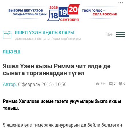
ЯШЕЛ ҮЗӘН ЯҢАЛЫКЛАРЫ
16+
Зеленодольск районының "Яшел Үзән" газетасы
ЯШӘЕШ
Яшел Үзән кызы Римма чит илдә дә
сыната торганнардан түгел
Автор,
6 февраль 2015 - 10:56
744
0
0
Римма Хәлилова исеме газета укучыларыбызга яхшы
таныш.
5 яшендә әле тимераяк шнурларын да бәйли белмәгән