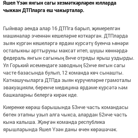
Яшел Үзән янгын сагы хезмәткәрләрен юлларда
чыккан ДТПларга еш чакырталар.
Гыйнвар аенда алар 16 ДТПга барып, җимерелгән
машиналар эченнән кешеләрне коткарган. ДТПларда
зыян күргән кешеләргә ярдәм күрсәтү буенча һөнәри
осталыкны арттыруны максат итеп, шушы көннәрдә
федераль янгын сагының 8нче отряды ярыш уздырды.
Ул Горький исемендәге заводның 52нче янгын сагы
часте базасында булып, 12 команда көч сынашты.
Катнашучыларга ДТПда зыян күрүчеләрне грамоталы
эвакуацияли, беренче медицина ярдәме күрсәтә һәм
башкаларны белергә кирәк иде.
Киеренке көрәш барышында 53нче часть командасы
бөтен этапны узып алга чыкса, алардан 52нче часть
кына калыша. Җиңгән команда республика
ярышларында Яшел Үзән даны өчен көрәшәчәк.