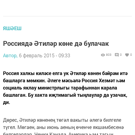
ЯШӘЕШ
Россиядә Әтиләр көне дә булачак
Автор,
6 февраль 2015 - 09:33
803
0
0
Россия халкы киләсе елга ук Әтиләр көнен бәйрәм итә
башларга мөмкин. Әлеге мәсьәлә Россия Хезмәт һәм
социаль яклау министрлыгы тарафыннан карала
башлаган. Бу хакта иҗтимагый тыңлаулар да узачак,
ди.
Дөрес, Әтиләр көненең төгәл вакыты әлегә билгеле
түгел. Мөгаен, аны июнь аеның өченче якшәмбесенә
билгеләрләр. Чөнки Канада, Америка һәм тагын