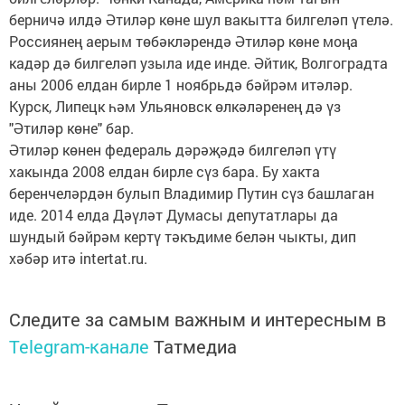
берничә илдә Әтиләр көне шул вакытта билгеләп үтелә.
Россиянең аерым төбәкләрендә Әтиләр көне моңа
кадәр дә билгеләп узыла иде инде. Әйтик, Волгоградта
аны 2006 елдан бирле 1 ноябрьдә бәйрәм итәләр.
Курск, Липецк һәм Ульяновск өлкәләренең дә үз
"Әтиләр көне" бар.
Әтиләр көнен федераль дәрәҗәдә билгеләп үтү
хакында 2008 елдан бирле сүз бара. Бу хакта
беренчеләрдән булып Владимир Путин сүз башлаган
иде. 2014 елда Дәүләт Думасы депутатлары да
шундый бәйрәм кертү тәкъдиме белән чыкты, дип
хәбәр итә intertat.ru.
Следите за самым важным и интересным в
Telegram-канале
Татмедиа