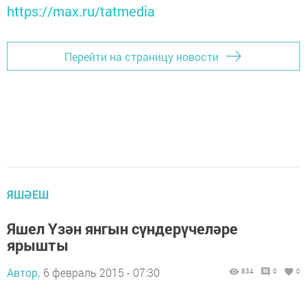
https://max.ru/tatmedia
Перейти на страницу новости
ЯШӘЕШ
Яшел Үзән янгын сүндерүчеләре
ярышты
Автор,
6 февраль 2015 - 07:30
834
0
0