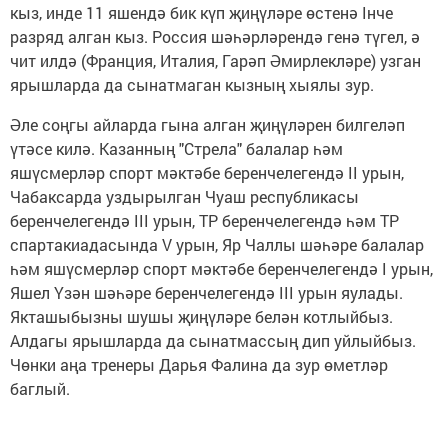
кыз, инде 11 яшендә бик күп җиңүләре өстенә Iнче
разряд алган кыз. Россия шәһәрләрендә генә түгел, ә
чит илдә (Франция, Италия, Гарәп Әмирлекләре) узган
ярышларда да сынатмаган кызның хыялы зур.
Әле соңгы айларда гына алган җиңүләрен билгеләп
үтәсе килә. Казанның "Стрела" балалар һәм
яшүсмерләр спорт мәктәбе беренчелегендә II урын,
Чабаксарда уздырылган Чуаш республикасы
беренчелегендә III урын, ТР беренчелегендә һәм ТР
спартакиадасында V урын, Яр Чаллы шәһәре балалар
һәм яшүсмерләр спорт мәктәбе беренчелегендә I урын,
Яшел Үзән шәһәре беренчелегендә III урын яулады.
Якташыбызны шушы җиңүләре белән котлыйбыз.
Алдагы ярышларда да сынатмассың дип уйлыйбыз.
Чөнки аңа тренеры Дарья Фалина да зур өметләр
баглый.