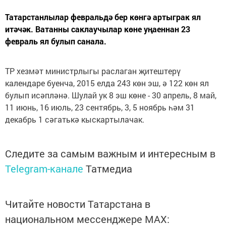
Татарстанлылар февральдә бер көнгә артыграк ял
итәчәк. Ватанны саклаучылар көне уңаеннан 23
февраль ял булып санала.
ТР хезмәт министрлыгы раслаган җитештерү
календаре буенча, 2015 елда 243 көн эш, ә 122 көн ял
булып исәпләнә. Шулай ук 8 эш көне - 30 апрель, 8 май,
11 июнь, 16 июль, 23 сентябрь, 3, 5 ноябрь һәм 31
декабрь 1 сәгатькә кыскартылачак.
Следите за самым важным и интересным в
Telegram-канале
Татмедиа
Читайте новости Татарстана в
национальном мессенджере MАХ: