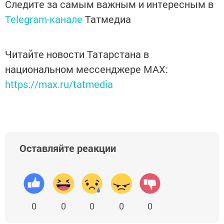
Следите за самым важным и интересным в
Telegram-канале
Татмедиа
Читайте новости Татарстана в
национальном мессенджере MАХ:
https://max.ru/tatmedia
Оставляйте реакции
0
0
0
0
0