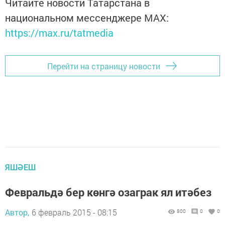
Читайте новости Татарстана в
национальном мессенджере MАХ:
https://max.ru/tatmedia
Перейти на страницу новости
ЯШӘЕШ
Февральдә бер көнгә озаграк ял итәбез
Автор,
6 февраль 2015 - 08:15
800
0
0