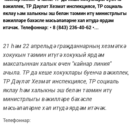
вәкиллек, ТР Дәүләт Хезмәт инспекциясе, ТР социаль
яклау һәм халыкны эш белән тәэмин итү министрлыгы
вәкилләре бәхәсле мәсьәләләрне хәл итүдә ярдәм
итәчәк. Телефоннар: • 8 (843) 236-40-62 •...
21 һәм 22 апрельдә граҗданнарның хезмәткә
хокукын тәэмин итүгә хокукый ярдәм
максатыннан халык өчен "кайнар линия"
ачыла. ТР да кеше хокуклары буенча вәкиллек,
ТР Дәүләт Хезмәт инспекциясе, ТР социаль
яклау һәм халыкны эш белән тәэмин итү
министрлыгы вәкилләре бәхәсле
мәсьәләләрне хәл итүдә ярдәм итәчәк.
Телефоннар: