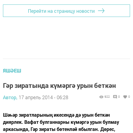
Перейти на страницу новости
ЯШӘЕШ
Гәр зиратында күмәргә урын беткән
Автор,
17 апрель 2014 - 06:28
922
0
0
Шәһәр зиратларының икесендә дә урын беткән
диярлек. Вафат булганнарны күмәргә урын булмау
аркасында, Гәр зираты бөтенләй ябылган. Дөрес,