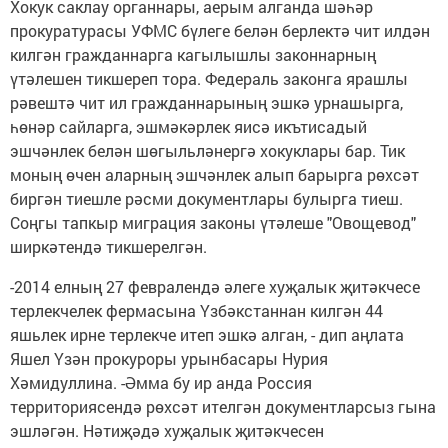
Хокук саклау органнары, аерым алганда шәһәр
прокуратурасы УФМС бүлеге белән берлектә чит илдән
килгән гражданнарга кагылышлы законнарның
үтәлешен тикшереп тора. Федераль законга ярашлы
рәвештә чит ил гражданнарының эшкә урнашырга,
һөнәр сайларга, эшмәкәрлек яисә икътисадый
эшчәнлек белән шөгыльләнергә хокуклары бар. Тик
моның өчен аларның эшчәнлек алып барырга рөхсәт
биргән тиешле рәсми документлары булырга тиеш.
Соңгы тапкыр миграция законы үтәлеше "Овощевод"
ширкәтендә тикшерелгән.
-2014 елның 27 февралендә әлеге хуҗалык җитәкчесе
терлекчелек фермасына Үзбәкстаннан килгән 44
яшьлек ирне терлекче итеп эшкә алган, - дип аңлата
Яшел Үзән прокуроры урынбасары Нурия
Хәмидуллина. -Әмма бу ир анда Россия
территориясендә рөхсәт ителгән документларсыз гына
эшләгән. Нәтиҗәдә хуҗалык җитәкчесен