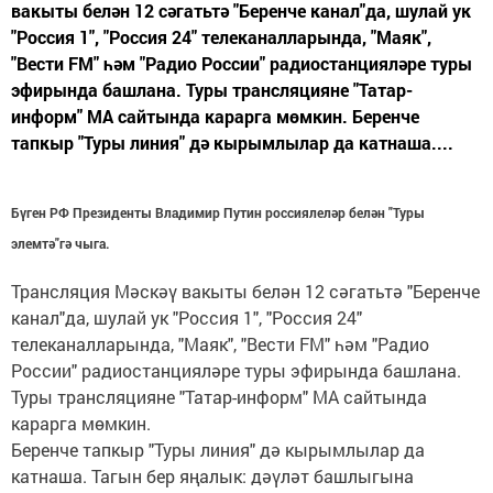
вакыты белән 12 сәгатьтә "Беренче канал"да, шулай ук
"Россия 1", "Россия 24" телеканалларында, "Маяк",
"Вести FM" һәм "Радио России" радиостанцияләре туры
эфирында башлана. Туры трансляцияне "Татар-
информ" МА сайтында карарга мөмкин. Беренче
тапкыр "Туры линия" дә кырымлылар да катнаша....
Бүген РФ Президенты Владимир Путин россиялеләр белән "Туры
элемтә"гә чыга.
Трансляция Мәскәү вакыты белән 12 сәгатьтә "Беренче
канал"да, шулай ук "Россия 1", "Россия 24"
телеканалларында, "Маяк", "Вести FM" һәм "Радио
России" радиостанцияләре туры эфирында башлана.
Туры трансляцияне "Татар-информ" МА сайтында
карарга мөмкин.
Беренче тапкыр "Туры линия" дә кырымлылар да
катнаша. Тагын бер яңалык: дәүләт башлыгына