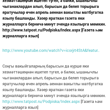
хезмәттәшеңнән ишетеп түгел, ә бәлки, ышанычлы
чыганаклардан алып, барысын да белеп торырыга
яратучылар өчен апрель аеннан вакытлы матбугатка
язылу башланды. Хәзер яраткан газета яки
журналларга берничә минут эчендә язылырга мөмкин.
http://www.tatpost.ru/Podpiska/Index.aspx [Газета һәм
журналларга языл]
http://www.youtube.com/watch?v=icorjrt4StA&featur..
Соңгы вакыйгаларның барысын да күрше яки
хезмәттәшеңнән ишетеп түгел, ә бәлки, ышанычлы
чыганаклардан алып, барысын да белеп торырыга
яратучылар өчен апрель аеннан вакытлы матбугатка
язылу башланды. Хәзер яраткан газета яки
журналларга берничә минут эчендә язылырга мөмкин.
http://www.tatpost.ru/Podpiska/Index.aspx
[Газета һәм
журналларга языл]