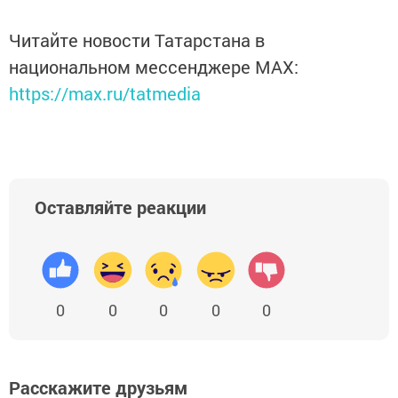
Читайте новости Татарстана в
национальном мессенджере MАХ:
https://max.ru/tatmedia
Оставляйте реакции
0
0
0
0
0
Расскажите друзьям