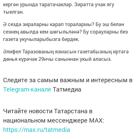
кергән урында таратачаклар. Зиратта учак ягу
тыелган.
Ә сездә зираларны карап торалармы? Бу эш белән
сезнең авылда кем шөгыльләнә? Бу сорауларны без
газета укучыларыбызга бирдек.
Әлифел Таразованың язмасын газетабызның иртәгә
дөнья күрәчәк 29нчы саныннан укый аласыз.
Следите за самым важным и интересным в
Telegram-канале
Татмедиа
Читайте новости Татарстана в
национальном мессенджере MАХ:
https://max.ru/tatmedia