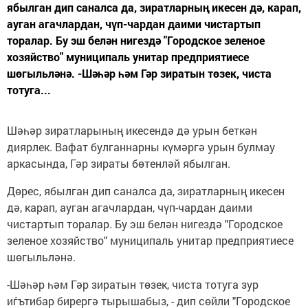
ябылган дип саналса да, зиратларның икесен дә, карап,
ауган агачлардан, чүп-чардан даими чистартып
торалар. Бу эш белән нигездә "Городское зеленое
хозяйство" муниципаль унитар предприятиесе
шөгыльләнә. -Шәһәр һәм Гәр зиратын төзек, чиста
тотуга...
Шәһәр зиратларының икесендә дә урын беткән
диярлек. Вафат булганнарны күмәргә урын булмау
аркасында, Гәр зираты бөтенләй ябылган.
Дөрес, ябылган дип саналса да, зиратларның икесен
дә, карап, ауган агачлардан, чүп-чардан даими
чистартып торалар. Бу эш белән нигездә "Городское
зеленое хозяйство" муниципаль унитар предприятиесе
шөгыльләнә.
-Шәһәр һәм Гәр зиратын төзек, чиста тотуга зур
иѓътибар бирергә тырышабыз, - дип сөйли "Городское