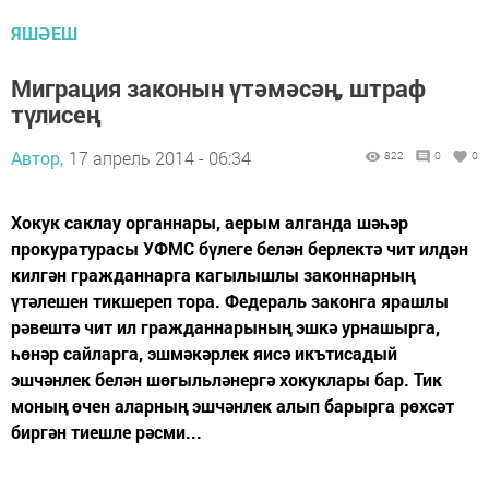
ЯШӘЕШ
Миграция законын үтәмәсәң, штраф
түлисең
Автор,
17 апрель 2014 - 06:34
822
0
0
Хокук саклау органнары, аерым алганда шәһәр
прокуратурасы УФМС бүлеге белән берлектә чит илдән
килгән гражданнарга кагылышлы законнарның
үтәлешен тикшереп тора. Федераль законга ярашлы
рәвештә чит ил гражданнарының эшкә урнашырга,
һөнәр сайларга, эшмәкәрлек яисә икътисадый
эшчәнлек белән шөгыльләнергә хокуклары бар. Тик
моның өчен аларның эшчәнлек алып барырга рөхсәт
биргән тиешле рәсми...