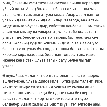
Мин, Эльзаны үзен сәүдә өлкәсендә сынап карар дип
уйлый идем. Аның балачагы базар дигән нәрсә чәчәк
атып килгән заманага туры килде. Алар авылның төп
урамында кибет янында яшиләр. Хәтердә, аңа алты-
җиде яшьләр булгандыр, кибеттән көнбагыш һәм сагыз
алып чыгып, шуны үзләренең капка төбендә сатып
утыра иде, бәясен бераз арттырып, билгеле, һәм көн
саен. Баланың күңеле булсын инде дип тә, бәлки, үзе
бик оста «сатучы» булгандыр - эшкә барганы-кайтканы,
кирәксә-кирәкмәсә дә, без аның товарын ала идек.
Икенче көн иртән Эльза тагын сату белән чыгып
утыра....
Ә шулай да, мәдәният-сәнгать юлыннан китеп, дөрес
эшләгәнсең, Эльза, диясе килә. Күпкырлы талант иясе,
көчле оештыру сәләтенә ия булган бу кызны авыл
җирлеге җитәкчеләре дә бик дөрес һәм бик кирәкле
вакытта мәдәният йорты директоры итеп күрә
белделәр. Авыл халкы да бик тиз үз итеп өлгерде аны,