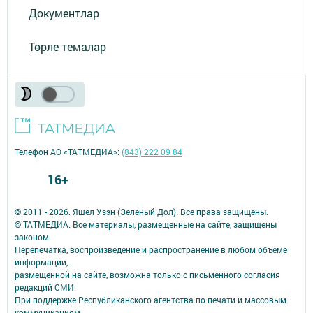
Документлар
Төрле темалар
Телефон АО «ТАТМЕДИА»:
(843) 222 09 84
16+
© 2011 - 2026. Яшел Узэн (Зеленый Дол). Все права защищены.
© ТАТМЕДИА. Все материалы, размещенные на сайте, защищены
законом.
Перепечатка, воспроизведение и распространение в любом объеме
информации,
размещенной на сайте, возможна только с письменного согласия
редакций СМИ.
При поддержке Республиканского агентства по печати и массовым
коммуникациям.