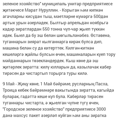
зеленое хозяйство" муниципаль унитар предприятиесе
җитәкчесе Марат Нуруллин. - Корыган һәм кипкән
агачларны кисүдән тыш, мәетләрне күмәргә 500дән
артык урын әзерләдек. Былтыр апрельдән ноябрьгә
кадәр зиратлардан 550 тонна чүп-чар җыеп түккән
идек. Быел да бу эш белән шөгыльләнәбез. Өстәвенә,
туганнарын зиярат кылганнарга кирәк булса дип,
машина белән су да китерттек. Килгән-киткән
кешеләргә җайлы булсын өчен, машиналарын куеп тору
мәйданнарын төзекләндердек. Кыш көне дә эш
җитәрлек зиратта: килү юлларын да, казылачак кабер
тирәсен дә чистартып торырга туры килә.
9 Май - Җиңү көне, 1 Май бәйрәме, русларның Пасха,
Троица кебек бәйрәмнәре вакытында зиратта, кагыйдә
буларак, гадәттә кеше күп була. Каберләр тирәсен
туганнары чистарта, ә җыелган чүпне түгү өчен,
"Городское зеленое хозяйство" предприятиесе 3000
данә махсус пакет әзерләп куйган һәм аны зиратка