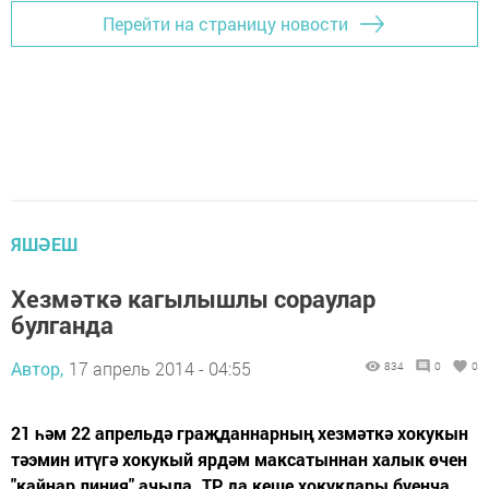
Перейти на страницу новости
ЯШӘЕШ
Хезмәткә кагылышлы сораулар
булганда
Автор,
17 апрель 2014 - 04:55
834
0
0
21 һәм 22 апрельдә граҗданнарның хезмәткә хокукын
тәэмин итүгә хокукый ярдәм максатыннан халык өчен
"кайнар линия" ачыла. ТР да кеше хокуклары буенча