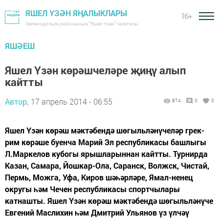
ЯШЕЛ ҮЗӘН ЯҢАЛЫКЛАРЫ
16+
Зеленодольск районының "Яшел Үзән" газетасы
ЯШӘЕШ
Яшел Үзән көрәшчеләре җиңү алып
кайтты
Автор,
17 апрель 2014 - 06:55
874
0
0
Яшел Үзән көрәш мәктәбендә шөгыльләнүчеләр грек-
рим көрәше буенча Марий Эл республикасы башлыгы
Л.Маркелов кубогы ярышларыннан кайтты. Турнирда
Казан, Самара, Йошкар-Ола, Саранск, Волжск, Чистай,
Пермь, Можга, Уфа, Киров шәһәрләре, Ямал-ненец
округы һәм Чечен республикасы спортчылары
катнашты. Яшел Үзән көрәш мәктәбендә шөгыльләнүче
Евгений Маслихин һәм Дмитрий Ульянов үз үлчәү