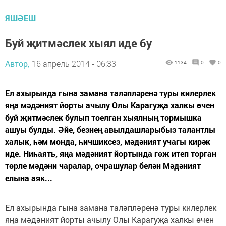
ЯШӘЕШ
Буй җитмәслек хыял иде бу
Автор,
16 апрель 2014 - 06:33
1134
0
0
Ел ахырында гына замана таләпләренә туры килерлек
яңа мәдәният йорты ачылу Олы Карагуҗа халкы өчен
буй җитмәслек булып тоелган хыялның тормышка
ашуы булды. Әйе, безнең авылдашларыбыз талантлы
халык, һәм монда, һичшиксез, мәдәният учагы кирәк
иде. Ниһаять, яңа мәдәният йортында гөж итеп торган
төрле мәдәни чаралар, очрашулар белән Мәдәният
елына аяк...
Ел ахырында гына замана таләпләренә туры килерлек
яңа мәдәният йорты ачылу Олы Карагуҗа халкы өчен