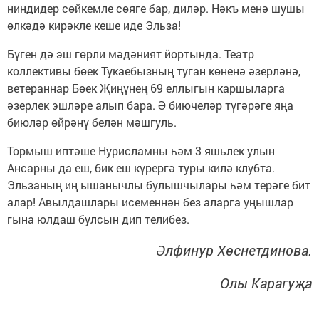
ниндидер сөйкемле сөяге бар, диләр. Нәкъ менә шушы
өлкәдә кирәкле кеше иде Эльза!
Бүген дә эш гөрли мәдәният йортында. Театр
коллективы бөек Тукаебызның туган көненә әзерләнә,
ветераннар Бөек Җиңүнең 69 еллыгын каршыларга
әзерлек эшләре алып бара. Ә биючеләр түгәрәге яңа
биюләр өйрәнү белән мәшгуль.
Тормыш иптәше Нурисламны һәм 3 яшьлек улын
Ансарны да еш, бик еш күрергә туры килә клубта.
Эльзаның иң ышанычлы булышчылары һәм терәге бит
алар! Авылдашлары исеменнән без аларга уңышлар
гына юлдаш булсын дип телибез.
Әлфинур Хөснетдинова.
Олы Карагуҗа