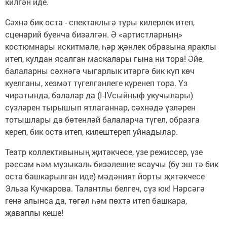
килгән иде.
Сәхнә бик оста - спектакльгә туры килерлек итеп,
сценарий буенча бизәлгән. Ә «артистларның»
костюмнары искитмәле, һәр җәнлек образына яраклы
итеп, кулдан ясалган маскалары гына ни тора! Әйе,
балаларны сәхнәгә чыгарлык итәргә бик күп көч
куелганы, хезмәт түгелгәнлеге күренеп тора. Үз
чиратында, балалар да (I-IVсыйныф укучылары)
сүзләрен тырышып ятлаганнар, сәхнәдә үзләрен
тотышлары да бөтенләй балаларча түгел, образга
кереп, бик оста итеп, килештереп уйнадылар.
Театр коллективының җитәкчесе, үзе режиссер, үзе
рәссам һәм музыкаль бизәлешне ясаучы (бу эш тә бик
оста башкарылган иде) мәдәният йорты җитәкчесе
Эльза Кучкарова. Талантлы белгеч, сүз юк! Нәрсәгә
генә алынса да, төгәл һәм пөхтә итеп башкара,
җаваплы кеше!