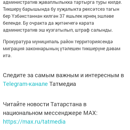
административ җаваплылыкка тартырга туры килде.
Тикшерү барышында бу хуҗалыкта рөхсәтсез тагын
бер Үзбәкстаннан килгән 37 яшьлек ирнең эшләве
беленде. Бу очракта да җитәкчегә карата
административ эш кузгатылып, штраф салынды.
Прокуратура муниципаль район территориясендә
миграция законнарының үтәлешен тикшерүне дәвам
итә.
Следите за самым важным и интересным в
Telegram-канале
Татмедиа
Читайте новости Татарстана в
национальном мессенджере MАХ:
https://max.ru/tatmedia