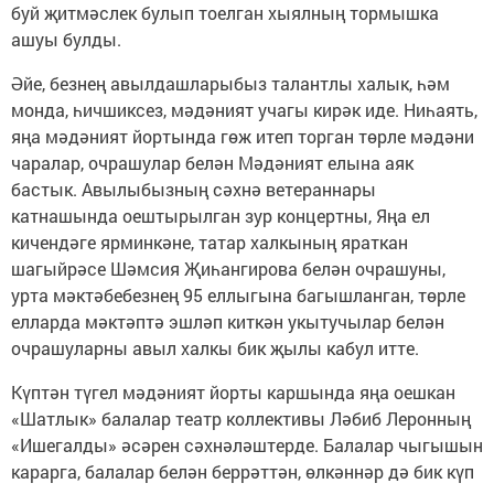
буй җитмәслек булып тоелган хыялның тормышка
ашуы булды.
Әйе, безнең авылдашларыбыз талантлы халык, һәм
монда, һичшиксез, мәдәният учагы кирәк иде. Ниһаять,
яңа мәдәният йортында гөж итеп торган төрле мәдәни
чаралар, очрашулар белән Мәдәният елына аяк
бастык. Авылыбызның сәхнә ветераннары
катнашында оештырылган зур концертны, Яңа ел
кичендәге ярминкәне, татар халкының яраткан
шагыйрәсе Шәмсия Җиһангирова белән очрашуны,
урта мәктәбебезнең 95 еллыгына багышланган, төрле
елларда мәктәптә эшләп киткән укытучылар белән
очрашуларны авыл халкы бик җылы кабул итте.
Күптән түгел мәдәният йорты каршында яңа оешкан
«Шатлык» балалар театр коллективы Ләбиб Леронның
«Ишегалды» әсәрен сәхнәләштерде. Балалар чыгышын
карарга, балалар белән беррәттән, өлкәннәр дә бик күп