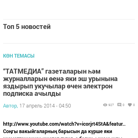
Топ 5 новостей
КӨН ТЕМАСЫ
“ТАТМЕДИА” газеталарын һәм
журналларын өенә яки эш урынына
яздырып укучылар өчен электрон
подписка ачылды
Автор,
17 апрель 2014 - 04:50
927
0
0
http://www.youtube.com/watch?v=icorjrt4StA&featur..
Соңгы вакыйгаларның барысын да күрше яки