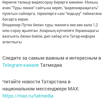
беренче тапкыр видеосорау бирергә мөмкин. Моның
өчен "Туры линия" сайтына кереп, "видеомөрәҗәгать"
пунктын сайларга, теркәлергә һәм "яздыру" төймәсенә
басарга кирәк.
Владимир Путин белән туры линиягә ике көн кала 1,2
млн сорау җыелган. Аларның күпчелеге Украинадагы
вәзгыять белән бәйле, дип хәбәр итә Татар-информ
агентлыгы
Следите за самым важным и интересным в
Telegram-канале
Татмедиа
Читайте новости Татарстана в
национальном мессенджере MАХ:
https://max.ru/tatmedia