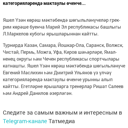
категорияләрендә мактаулы өченче...
Яшел Үзән көрәш мәктәбендә шөгыльләнүчеләр грек-
рим көрәше буенча Марий Эл республикасы башлыгы
Л.Маркелов кубогы ярышларыннан кайтты.
Турнирда Казан, Самара, Йошкар-Ола, Саранск, Волжск,
Чистай, Пермь, Можга, Уфа, Киров шәһәрләре, Ямал-
ненец округы һәм Чечен республикасы спортчылары
катнашты. Яшел Үзән көрәш мәктәбендә шөгыльләнүче
Евгений Маслихин һәм Дмитрий Ульянов үз үлчәү
категорияләрендә мактаулы өченче урынны алып
кайтты. Егетләрне ярышларга тренерлар Ришат Салеев
һәм Андрей Данилов әзерләгән.
Следите за самым важным и интересным в
Telegram-канале
Татмедиа