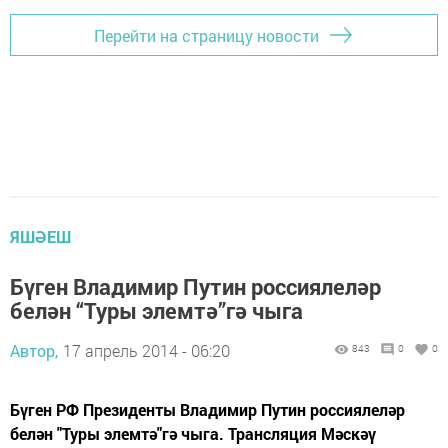
Перейти на страницу новости
ЯШӘЕШ
Бүген Владимир Путин россиялеләр
белән “Туры элемтә”гә чыга
Автор,
17 апрель 2014 - 06:20
843
0
0
Бүген РФ Президенты Владимир Путин россиялеләр
белән "Туры элемтә"гә чыга. Трансляция Мәскәү