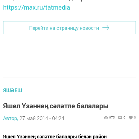
https://max.ru/tatmedia
Перейти на страницу новости
ЯШӘЕШ
Яшел Үзәннең сәләтле балалары
Автор,
27 май 2014 - 04:24
975
0
0
Яшел Үзәннең сәләтле балалры белән район