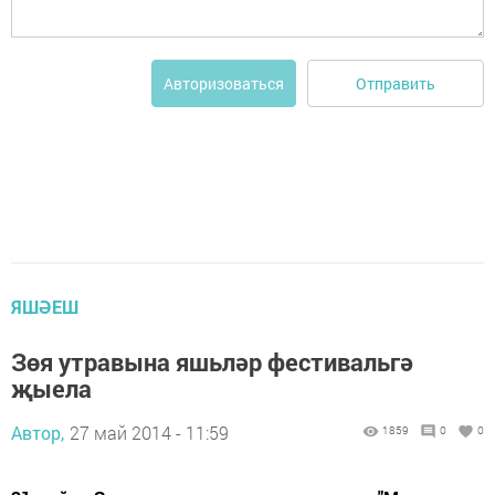
Отправить
Авторизоваться
ЯШӘЕШ
Зөя утравына яшьләр фестивальгә
җыела
Автор,
27 май 2014 - 11:59
1859
0
0