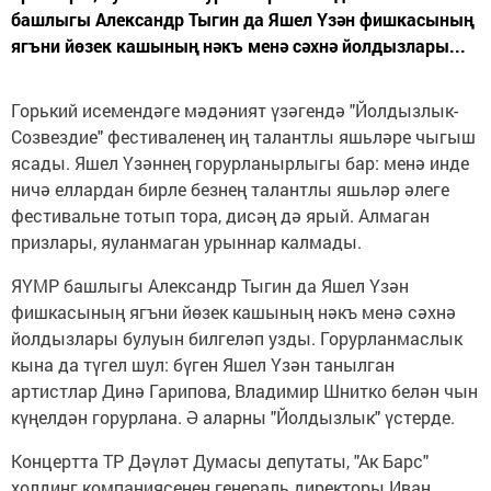
башлыгы Александр Тыгин да Яшел Үзән фишкасының
ягъни йөзек кашының нәкъ менә сәхнә йолдызлары...
Горький исемендәге мәдәният үзәгендә "Йолдызлык-
Созвездие" фестиваленең иң талантлы яшьләре чыгыш
ясады. Яшел Үзәннең горурланырлыгы бар: менә инде
ничә еллардан бирле безнең талантлы яшьләр әлеге
фестивальне тотып тора, дисәң дә ярый. Алмаган
призлары, яуланмаган урыннар калмады.
ЯҮМР башлыгы Александр Тыгин да Яшел Үзән
фишкасының ягъни йөзек кашының нәкъ менә сәхнә
йолдызлары булуын билгеләп узды. Горурланмаслык
кына да түгел шул: бүген Яшел Үзән танылган
артистлар Динә Гарипова, Владимир Шнитко белән чын
күңелдән горурлана. Ә аларны "Йолдызлык" үстерде.
Концертта ТР Дәүләт Думасы депутаты, "Ак Барс"
холдинг компаниясенең генераль директоры Иван