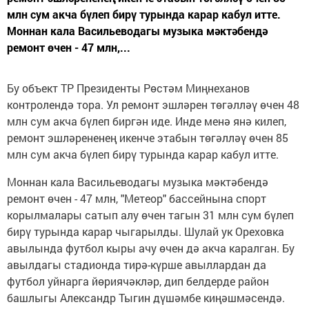
млн сум акча бүлеп бирү турында карар кабул итте.
Моннан кала Васильеводагы музыка мәктәбендә
ремонт өчен - 47 млн,...
Бу объект ТР Президенты Рөстәм Миңнеханов
контролендә тора. Ул ремонт эшләрен төгәлләү өчен 48
млн сум акча бүлеп биргән иде. Инде менә янә килеп,
ремонт эшләрененең икенче этабын төгәлләү өчен 85
млн сум акча бүлеп бирү турында карар кабул итте.
Моннан кала Васильеводагы музыка мәктәбендә
ремонт өчен - 47 млн, "Метеор" бассейнына спорт
корылмалары сатып алу өчен тагын 31 млн сум бүлеп
бирү турында карар чыгарылды. Шулай ук Ореховка
авылында футбол кыры ачу өчен дә акча каралган. Бу
авылдагы стадионда тирә-күрше авыллардан да
футбол уйнарга йөриячәкләр, дип белдерде район
башлыгы Александр Тыгин дүшәмбе киңәшмәсендә.