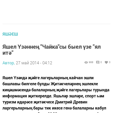
ЯШӘЕШ
Яшел Үзәннең "Чайка"сы быел үзе "ял
итә"
Автор,
27 май 2014 - 04:12
988
0
0
Яшел Үзәндә җәйге лагерьларның кайчан эшли
башлавы билгеле булды Җитәкчеләрнең эшлекле
киңәшмәсендә балаларның җәйге лагерьлары турында
информация җиткерелде. Яшьләр эшләре, спорт һәм
туризм идарәсе җитәкчесе Дмитрий Древин
ларгерьларның бары тик икесе генә балаларны кабул