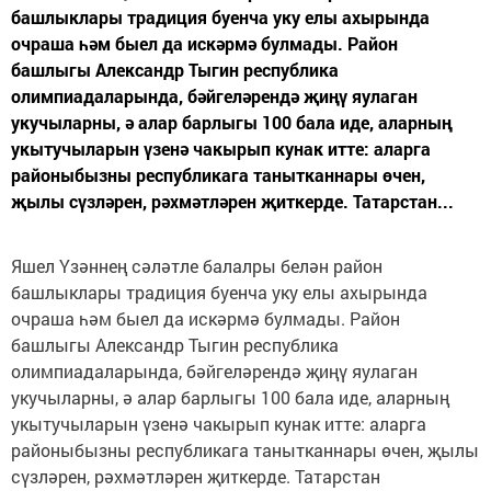
башлыклары традиция буенча уку елы ахырында
очраша һәм быел да искәрмә булмады. Район
башлыгы Александр Тыгин республика
олимпиадаларында, бәйгеләрендә җиңү яулаган
укучыларны, ә алар барлыгы 100 бала иде, аларның
укытучыларын үзенә чакырып кунак итте: аларга
районыбызны республикага танытканнары өчен,
җылы сүзләрен, рәхмәтләрен җиткерде. Татарстан...
Яшел Үзәннең сәләтле балалры белән район
башлыклары традиция буенча уку елы ахырында
очраша һәм быел да искәрмә булмады. Район
башлыгы Александр Тыгин республика
олимпиадаларында, бәйгеләрендә җиңү яулаган
укучыларны, ә алар барлыгы 100 бала иде, аларның
укытучыларын үзенә чакырып кунак итте: аларга
районыбызны республикага танытканнары өчен, җылы
сүзләрен, рәхмәтләрен җиткерде. Татарстан