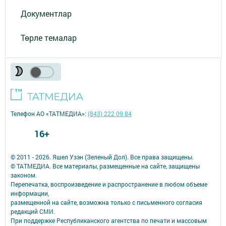
Документлар
Төрле темалар
Телефон АО «ТАТМЕДИА»:
(843) 222 09 84
16+
© 2011 - 2026. Яшел Узэн (Зеленый Дол). Все права защищены.
© ТАТМЕДИА. Все материалы, размещенные на сайте, защищены
законом.
Перепечатка, воспроизведение и распространение в любом объеме
информации,
размещенной на сайте, возможна только с письменного согласия
редакций СМИ.
При поддержке Республиканского агентства по печати и массовым