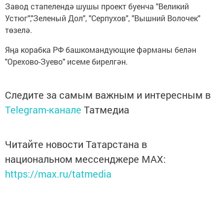
Завод стапелендә шушы проект буенча "Великий
Устюг","Зеленый Дол", "Серпухов", "Вышний Волочек"
төзелә.
Яңа корабка РФ башкомандующие фәрманы белән
"Орехово-Зуево" исеме бирелгән.
Следите за самым важным и интересным в
Telegram-канале
Татмедиа
Читайте новости Татарстана в
национальном мессенджере MАХ:
https://max.ru/tatmedia