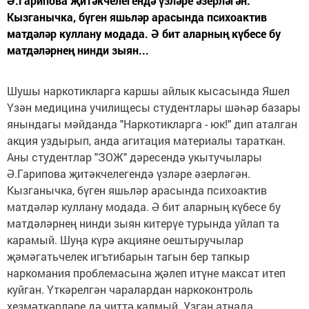
Ә.Гарипова җитәкчелегендә үзләре әзерләгән.
Кызганычка, бүген яшьләр арасында психоактив
матдәләр куллану модада. Ә бит аларның күбесе бу
матдәләрнең нинди зыян...
Шушы наркотикларга каршы айлык кысасында Яшел
Үзән медицина училищесы студентлары шәһәр базары
янындагы мәйданда "Наркотикларга - юк!" дип аталган
акция уздырып, анда агитация материалы тараткан.
Аны студентлар "ЗОЖ" дәресендә укытучылары
Ә.Гарипова җитәкчелегендә үзләре әзерләгән.
Кызганычка, бүген яшьләр арасында психоактив
матдәләр куллану модада. Ә бит аларның күбесе бу
матдәләрнең нинди зыян китерүе турында уйлап та
карамый. Шуңа күрә акцияне оештыручылар
җәмәгатьчелек игътибарын тагын бер тапкыр
наркомания проблемасына җәлеп итүне максат итеп
куйган. Үткәрелгән чаралардан наркоконтроль
хезмәткәрләре дә читтә калмый. Узган атнада