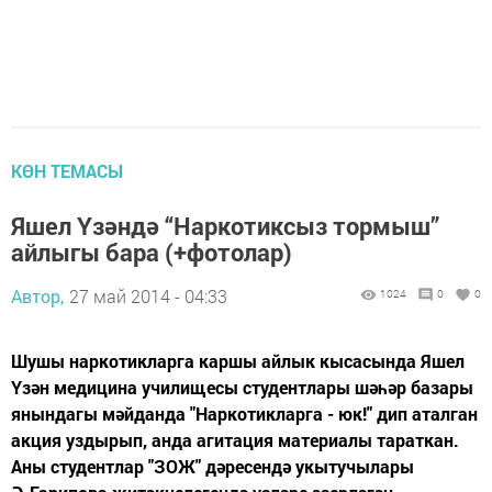
КӨН ТЕМАСЫ
Яшел Үзәндә “Наркотиксыз тормыш”
айлыгы бара (+фотолар)
Автор,
27 май 2014 - 04:33
1024
0
0
Шушы наркотикларга каршы айлык кысасында Яшел
Үзән медицина училищесы студентлары шәһәр базары
янындагы мәйданда "Наркотикларга - юк!" дип аталган
акция уздырып, анда агитация материалы тараткан.
Аны студентлар "ЗОЖ" дәресендә укытучылары