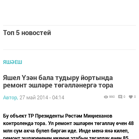
Топ 5 новостей
ЯШӘЕШ
Яшел Үзән бала тудыру йортында
ремонт эшләре төгәлләнергә тора
Автор,
27 май 2014 - 04:14
990
0
0
Бу объект ТР Президенты Рөстәм Миңнеханов
контролендә тора. Ул ремонт эшләрен төгәлләү өчен 48
млн сум акча бүлеп биргән иде. Инде менә янә килеп,
ремонт эшләрененең икенче этабын төгәлләү өчен 85