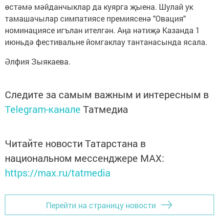
өстәмә мәйданчыклар да куярга җыена. Шулай ук
тамашачылар симпатиясе премиясенә "Овация"
номинациясе игълан ителгән. Аңа нәтиҗә Казанда 1
июньдә фестивальне йомгаклау тантанасында ясала.
Әлфия Зыякаева.
Следите за самым важным и интересным в
Telegram-канале
Татмедиа
Читайте новости Татарстана в
национальном мессенджере MАХ:
https://max.ru/tatmedia
Перейти на страницу новости