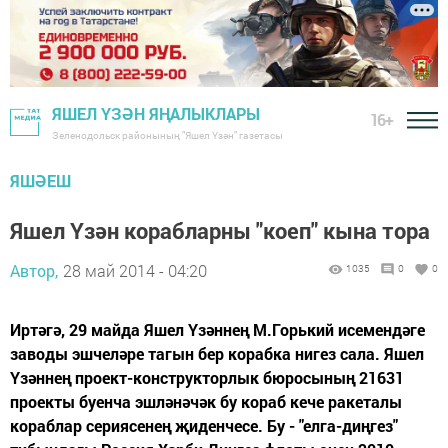
ЯШЕЛ ҮЗӘН ЯҢАЛЫКЛАРЫ
16+
Зеленодольск районының "Яшел Үзән" газетасы
ЯШӘЕШ
Яшел Үзән корабларны "коеп" кына тора
Автор,
28 май 2014 - 04:20
1035
0
0
Иртәгә, 29 майда Яшел Үзәннең М.Горький исемендәге
заводы эшчеләре тагын бер корабка нигез сала. Яшел
Үзәннең проект-конструкторлык бюросының 21631
проекты буенча эшләнәчәк бу кораб кече ракеталы
кораблар сериясенең җиденчесе. Бу - "елга-диңгез"