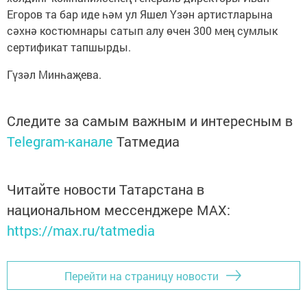
Егоров та бар иде һәм ул Яшел Үзән артистларына
сәхнә костюмнары сатып алу өчен 300 мең сумлык
сертификат тапшырды.
Гүзәл Минһаҗева.
Следите за самым важным и интересным в
Telegram-канале
Татмедиа
Читайте новости Татарстана в
национальном мессенджере MАХ:
https://max.ru/tatmedia
Перейти на страницу новости