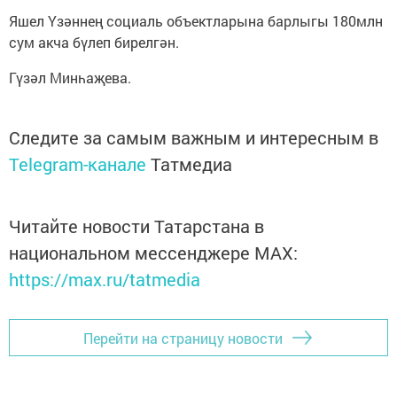
Яшел Үзәннең социаль объектларына барлыгы 180млн
сум акча бүлеп бирелгән.
Гүзәл Минһаҗева.
Следите за самым важным и интересным в
Telegram-канале
Татмедиа
Читайте новости Татарстана в
национальном мессенджере MАХ:
https://max.ru/tatmedia
Перейти на страницу новости