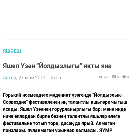
ЯШӘЕШ
Яшел Үзән “Йолдызлыгы” якты яна
Автор,
27 май 2014 - 05:05
997
0
0
Горький исемендәге мәдәният үзәгендә "Йолдызлык-
Созвездие" фестиваленең иң талантлы яшьләре чыгыш
ясады. Яшел Үзәннең горурланырлыгы бар: менә инде
ничә еллардан бирле безнең талантлы яшьләр әлеге
фестивальне тотып тора, дисәң дә ярый. Алмаган
призлары, яуланмаган урыннар калмады. ЯҮМР