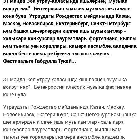
31 майда Зөя утрау-каласында яшьләрнең "Музыка
вокруг нас" I Бөтенроссия классик музыка фестивале
көне була. Утраудагы Рождество мәйданында Казан,
Мәскәү, Новосибирск, Екатеринбург, Санкт-Петербург
һәм башка шәһәрләрдән килгән яшь музыкантлар -
халыкара конкурслар лауреатлары фортепиано, кыллы
һәм тынлы уен кораллары, камера ансамбле, академик
вокал белгечлекләре буенча чыгыш ясаячак.
Фестивальгә Габдулла Тукай...
31 майда Зөя утрау-каласында яшьләрнең "Музыка
вокруг нас" I Бөтенроссия классик музыка фестивале
көне була.
Утраудагы Рождество мәйданында Казан, Мәскәү,
Новосибирск, Екатеринбург, Санкт-Петербург һәм башка
шәһәрләрдән килгән яшь музыкантлар - халыкара
конкурслар лауреатлары фортепиано, кыллы һәм
тынлы уен кораллары, камера ансамбле, академик