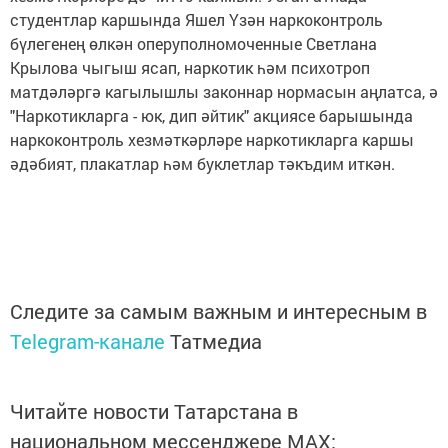
студентлар каршында Яшел Үзән наркоконтроль
бүлегенең өлкән оперуполномоченные Светлана
Крылова чыгыш ясап, наркотик һәм психотроп
матдәләргә кагылышлы законнар нормасын аңлатса, ә
"Наркотикларга - юк, дип әйтик" акциясе барышында
наркоконтроль хезмәткәрләре наркотикларга каршы
әдәбият, плакатлар һәм буклетлар тәкъдим иткән.
Следите за самым важным и интересным в
Telegram-канале
Татмедиа
Читайте новости Татарстана в
национальном мессенджере MАХ: