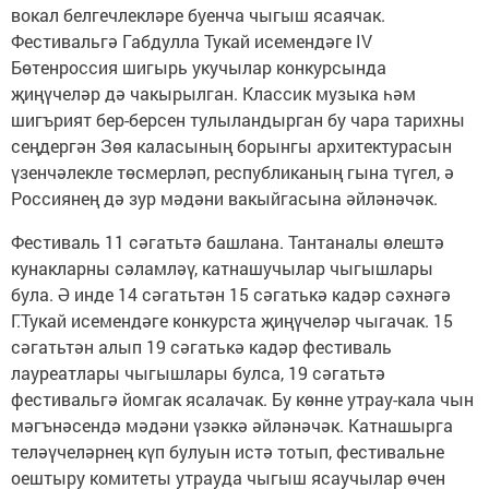
вокал белгечлекләре буенча чыгыш ясаячак.
Фестивальгә Габдулла Тукай исемендәге IV
Бөтенроссия шигырь укучылар конкурсында
җиңүчеләр дә чакырылган. Классик музыка һәм
шигърият бер-берсен тулыландырган бу чара тарихны
сеңдергән Зөя каласының борынгы архитектурасын
үзенчәлекле төсмерләп, республиканың гына түгел, ә
Россиянең дә зур мәдәни вакыйгасына әйләнәчәк.
Фестиваль 11 сәгатьтә башлана. Тантаналы өлештә
кунакларны сәламләү, катнашучылар чыгышлары
була. Ә инде 14 сәгатьтән 15 сәгатькә кадәр сәхнәгә
Г.Тукай исемендәге конкурста җиңүчеләр чыгачак. 15
сәгатьтән алып 19 сәгатькә кадәр фестиваль
лауреатлары чыгышлары булса, 19 сәгатьтә
фестивальгә йомгак ясалачак. Бу көнне утрау-кала чын
мәгънәсендә мәдәни үзәккә әйләнәчәк. Катнашырга
теләүчеләрнең күп булуын истә тотып, фестивальне
оештыру комитеты утрауда чыгыш ясаучылар өчен