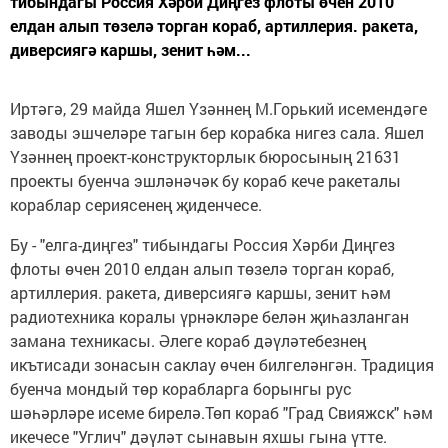
тибындагы Россия Хәрби Диңгез флоты өчен 2010
елдан алып төзелә торган кораб, артиллерия. ракета,
диверсиягә каршы, зенит һәм...
Иртәгә, 29 майда Яшел Үзәннең М.Горький исемендәге
заводы эшчеләре тагын бер корабка нигез сала. Яшел
Үзәннең проект-конструкторлык бюросының 21631
проекты буенча эшләнәчәк бу кораб кече ракеталы
кораблар сериясенең җиденчесе.
Бу - "елга-диңгез" тибындагы Россия Хәрби Диңгез
флоты өчен 2010 елдан алып төзелә торган кораб,
артиллерия. ракета, диверсиягә каршы, зенит һәм
радиотехника коралы үрнәкләре белән җиһазланган
замана техникасы. Әлеге кораб дәүләтебезнең
икътисади зонасын саклау өчен билгеләнгән. Традиция
буенча мондый төр корабларга борынгы рус
шәһәрләре исеме бирелә.Төп кораб "Град Свияжск" һәм
икечесе "Углич" дәүләт сынавын яхшы гына үтте.