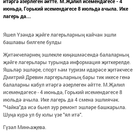
итәргә әзерлеген әйтте. М.Җәлил исемендәгесе - 4
июньдә, Горький исемендәгесе 8 июльдә ачыла. Ике
лагерь да...
Яшел Үзәндә җәйге лагерьларның кайчан эшли
башлавы билгеле булды
Җитәкчеләрнең эшлекле киңәшмәсендә балаларның
җәйге лагерьлары турында информация җиткерелде.
Яшьләр эшләре, спорт һәм туризм идарәсе җитәкчесе
Дмитрий Древин ларгерьларның бары тик икесе генә
балаларны кабул итәргә әзерлеген әйтте. М.Җәлил
исемендәгесе - 4 июньдә, Горький исемендәгесе 8
июльдә ачыла. Ике лагерь да 4 смена эшлиячәк.
"Чайка"да исә быел зур ремонт эшләре башкарыла.
Шуңа күрә ул бу юлы үзе "ял итә".
Гүзәл Минһаҗева.