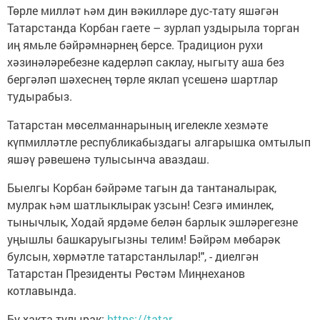
Төрле милләт һәм дин вәкилләре дус-тату яшәгән
Татарстанда Корбан гаете – зурлап уздырыла торган
иң ямьле бәйрәмнәрнең берсе. Традицион рухи
хәзинәләребезне кадерләп саклау, ныгыту аша без
бергәләп шәхеснең төрле яклап үсешенә шартлар
тудырабыз.
Татарстан мөселманнарының игелекле хезмәте
күпмилләтле республикабыздагы алгарышка омтылып
яшәү рәвешенә тулысынча аваздаш.
Быелгы Корбан бәйрәме тагын да тантаналырак,
мулрак һәм шатлыклырак узсын! Сезгә иминлек,
тынычлык, Ходай ярдәме белән барлык эшләрегезне
уңышлы башкаруыгызны телим! Бәйрәм мөбарәк
булсын, хөрмәтле татарстанлылар!", - диелгән
Татарстан Президенты Рөстәм Миңнеханов
котлавында.
Бу хакта тулырак:
https://tatar-