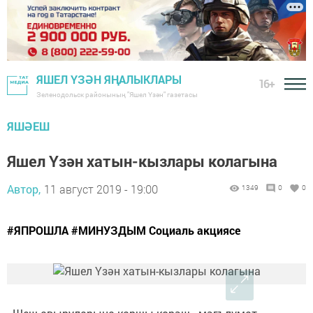
ЯШЕЛ ҮЗӘН ЯҢАЛЫКЛАРЫ
16+
Зеленодольск районының "Яшел Үзән" газетасы
ЯШӘЕШ
Яшел Үзән хатын-кызлары колагына
Автор,
11 август 2019 - 19:00
1349
0
0
#ЯПРОШЛА #МИНУЗДЫМ Социаль акциясе