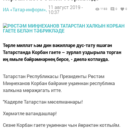
11 август 2019 -
ИА «Татар-информ»,
1183
0
0
10:37
Төрле милләт һәм дин вәкилләре дус-тату яшәгән
Татарстанда Корбан гаете – зурлап уздырыла торган
иң ямьле бәйрәмнәрнең берсе, - диелә котлауда.
Татарстан Республикасы Президенты Рөстәм
Миңнеханов Корбан бәйрәме уңаеннан республика
халкына мөрәҗәгать итте.
"Кадерле Татарстан мөселманнары!
Хөрмәтле ватандашлар!
Сезне Корбан гаете уңаеннан чын йөрәктән котлыйм.