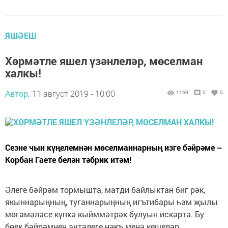
ЯШӘЕШ
Хөрмәтле яшел үзәнлеләр, мөселман
халкы!
Автор,
11 август 2019 - 10:00
1169
0
0
Сезне чын күңелемнән мөселманнарның изге бәйрәме –
Корбан Гаете белән тәбрик итәм!
Әлеге бәйрәм тормышта, матди байлыктан биг рәк,
якыннарыңның, туганнарыңның игътибары һәм җылы
мөгамәләсе күпкә кыйммәтрәк булуын искәртә. Бу
бөек бәйрәмнең эчтәлеге нәкъ менә кешеләр