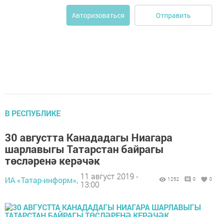
Отправить
Авторизоваться
В РЕСПУБЛИКЕ
30 августта Канададагы Ниагара
шарлавыгы Татарстан байрагы
төсләренә керәчәк
11 август 2019 -
ИА «Татар-информ»,
1252
0
0
13:00