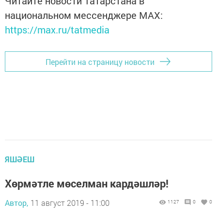
Читайте новости Татарстана в
национальном мессенджере MАХ:
https://max.ru/tatmedia
Перейти на страницу новости
ЯШӘЕШ
Хөрмәтле мөселман кардәшләр!
Автор,
11 август 2019 - 11:00
1127
0
0