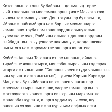
Көтеп алынган олы бу бәйрәм – дөньяның төрле
кыйтгаларыннан мөселманнарның изге Мәккәгә хаҗ
кылуы тәмамлану көне. Дин тотучылар бу вакытта,
Ибраһим пәйгамбәргә һәм барлык мөэминнәргә
камилләшү, тәүбә һәм гөнаһлардан арыну юлын
күрсәткәне өчен, Раббыны олылап, данлап һәрдаим
гыйбадәт кыла, күңелләре пакъләнүгә, кардәшлекне
ныгытуга һәм мәрхәмәтле эшләргә юнәлтелә.
Күбебез Аллаһы Тәгаләгә ихлас ышанып, әйләнә-
тирәбезне яхшыртырга, миһербанлырак һәм гаделрәк
итәргә омтылып яши. "Савапны кәсеп итүдә ярышыгыз
һәм ярышта алга чыгыгыз", – диелә Коръән Кәримдә.
Мәңге хак бу гыйбарәгә нигезләнеп яшәгән һәр
мөселман тырышып эшли, хәерле гамәлләр кыла,
мохтаҗларга, көчсезләргә сизгер һәм мәрхәмәтле
мөнәсәбәт күрсәтә, аларга ярдәм кулы суза, шул
рәвешчә үз җанына иман нуры һәм сафлык өсти.