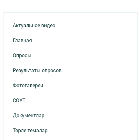
Актуальное видео
Главная
Опросы
Результаты опросов
Фотогалереи
СОУТ
Документлар
Төрле темалар