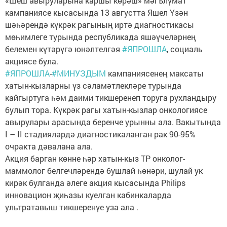
«Шеш авыруларына каршы көрәш» мәгълүмат
кампаниясе кысасында 13 августта Яшел Үзән
шәһәрендә күкрәк рагының иртә диагностикасы
мөһимлеге турында республикада яшәүчеләрнең
белемен күтәрүгә юнәлтелгәя
#ЯПРОШЛА
, социаль
акциясе була.
#ЯПРОШЛА
-
#МИНУЗДЫМ
кампаниясенең максаты
хатын-кызларны үз сәламәтлекләре турында
кайгыртуга һәм даими тикшеренеп торуга рухландыру
булып тора. Күкрәк рагы хатын-кызлар онкологиясе
авырулары арасында беренче урынны ала. Вакытында
I – II стадияләрдә диагностикаланган рак 90-95%
очракта дәвалана ала.
Акция барган көнне һәр хатын-кыз ТР онколог-
маммолог белгечләрендә бушлай һөнәри, шулай ук
кирәк булганда әлеге акция кысасында Philips
инновацион җиһазы куелган кабинкаларда
ультратавыш тикшеренүе уза ала .