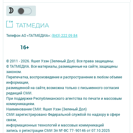
Телефон АО «ТАТМЕДИА»:
(843) 222 09 84
16+
© 2011 - 2026. Яшел Узэн (Зеленый Дол). Все права защищены.
© ТАТМЕДИА. Все материалы, размещенные на сайте, защищены
законом.
Перепечатка, воспроизведение и распространение в любом объеме
информации,
размещенной на сайте, возможна только с письменного согласия
редакций СМИ.
При поддержке Республиканского агентства по печати и массовым
коммуникациям.
Наименование СМИ: Яшел Узэн (Зеленый Дол)
СМИ зарегистрировано Федеральной службой по надзору в сфере
связи,
информационных технологий и массовых коммуникаций
запись о регистрации СМИ Эл № ФС 77- 90146 от 07.10.2025