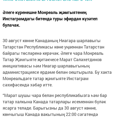
Әлеге күренешне Монреаль җәмгыятенең
Инстаграмдагы битендә туры эфирдан күзәтеп
булачак.
30 август көнне Канаданың Ниагара шарлавыгы
Татарстан Республикасы көне уңаеннан Татарстан
байрагы төсләренә керәчәк. Әлеге чара Монреаль
Татар Җәмгыяте җитәкчесе Марат Сәләхетдинов
инициативасы һәм Ниагар шарлавыгының
администрациясе ярдәме белән оештырыла. Бу хакта
Монреальдәге татар җәмгыяте Инстаграм
сәхифәсендә хәбәр итте.
“Марат шушы чара белән республикабызга һәм бар
татар халкына Канада татарлары исеменнән бүләк
ясарга теләде. Барыгызны да 30 август көнне,
көнчыгыш Канада вакытының 22:00 сәгатендә