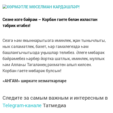
Сезне изге бәйрәм – Корбан гаете белән ихластан
тәбрик итәбез!
Сезгә һәм якыннарыгызга иминлек, җан тынычлыгы,
нык сәламәтлек, бәхет, һәр гамәлегездә һәм
башлангычыгызда уңышлар телибез. Әлеге мөбарәк
бәйрәмебез һәрбер йортка шатлык, иминлек, муллык
һәм Аллаһы Тәгаләнең рәхмәтен алып килсен.
Корбан гаете мөбарәк булсын!
«АНГАМ» ширкәте хезмәткәрләре
Следите за самым важным и интересным в
Telegram-канале
Татмедиа