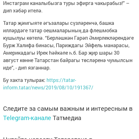
Инстаграм каналыбызга туры эфирга чакырабыз!” –
дип хәбәр ителә.
Татар җәмгыяте әгъзалары сүзләренчә, башка
илләрдәге татар оешмаларының да флешмобка
кушылуы көтелә. “Берләшкән Гарәп Әмирлекләрендәге
Бурж Халифа бинасы, Париждагы Эйфель манарасы,
Америкадагы Ирек hәйкәле һ.б. Бар җир шары 30
август көнне Татарстан байрагы төсләренә чумылсын
иде”, - дип язганнар.
Бу хакта тулырак:
https://tatar-
inform.tatar/news/2019/08/10/191367/
Следите за самым важным и интересным в
Telegram-канале
Татмедиа