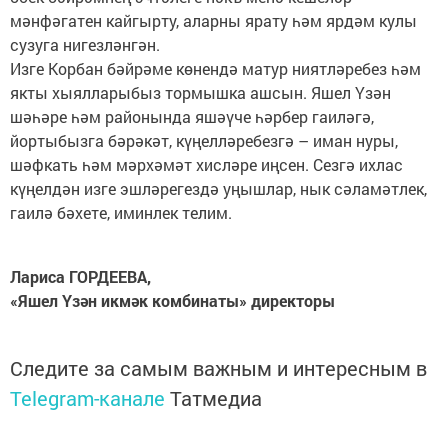
мәнфәгатен кайгырту, аларны ярату һәм ярдәм кулы
сузуга нигезләнгән.
Изге Корбан бәйрәме көнендә матур ниятләребез һәм
якты хыялларыбыз тормышка ашсын. Яшел Үзән
шәһәре һәм районында яшәүче һәрбер гаиләгә,
йортыбызга бәрәкәт, күңелләребезгә – иман нуры,
шәфкать һәм мәрхәмәт хисләре иңсен. Сезгә ихлас
күңелдән изге эшләрегездә уңышлар, нык сәламәтлек,
гаилә бәхете, иминлек телим.
Лариса ГОРДЕЕВА,
«Яшел Үзән икмәк комбинаты» директоры
Следите за самым важным и интересным в
Telegram-канале
Татмедиа