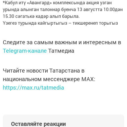
*Кабул итү «Авангард» комплексында акция узган
урында алынган талоннар буенча 13 августта 10.00дән
15.30 сәгатькә кадәр алып барыла.
Үзегез турында кайгыртыгыз – тикшеренеп торыгыз
Следите за самым важным и интересным в
Telegram-канале
Татмедиа
Читайте новости Татарстана в
национальном мессенджере MАХ:
https://max.ru/tatmedia
Оставляйте реакции