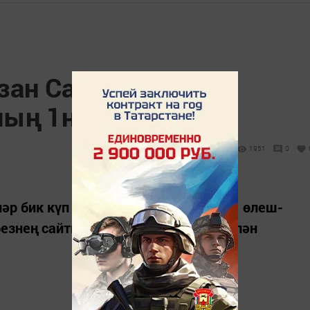
азан Сабантуенда
ың 1нче өлеше)
1951
0
әр бик күп булу сәбәпле, без аларны өлеш-
езнең сайтка кереп, яңа фотолар белән