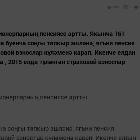
1997
0
сионерларның пенсиясе артты. Якынча 161
ла буенча соңгы тапкыр эшләнә, ягъни пенсия
овой взнослар күләменә карап. Икенче елдан
а , 2015 елда түләнгән страховой взнослар
сионерларның пенсиясе артты.
ча соңгы тапкыр эшләнә, ягъни пенсия
овой взнослар күләменә карап. Икенче елдан