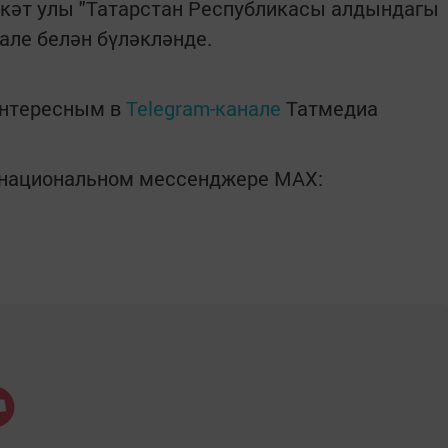
кәт улы "Татарстан Республикасы алдындагы
але белән бүләкләнде.
интересным в
Telegram-канале
Татмедиа
в национальном мессенджере MАХ: