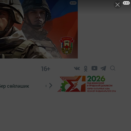
16+
бер сөйләшик
Сүз тарихы
Яшь хәбәрче