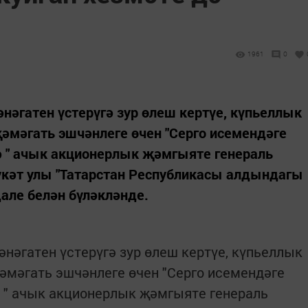
1961
0
нәгатен үстерүгә зур өлеш кертүе, күпьеллык
әмәгать эшчәнлеге өчен "Серго исемендәге
 " ачык акционерлык җәмгыяте генераль
кәт улы "Татарстан Республикасы алдындагы
але белән бүләкләнде.
нәгатен үстерүгә зур өлеш кертүе, күпьеллык
әмәгать эшчәнлеге өчен "Серго исемендәге
 " ачык акционерлык җәмгыяте генераль