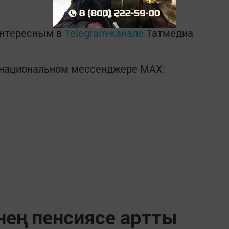
интересным в
Telegram-канале
Татмедиа
в национальном мессенджере MАХ:
нең пенсиясе артты