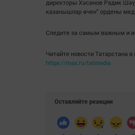
директоры Хәсәнов Радик Шәү
казанышлар өчен" ордены мед
Следите за самым важным и 
Читайте новости Татарстана 
https://max.ru/tatmedia
Оставляйте реакции