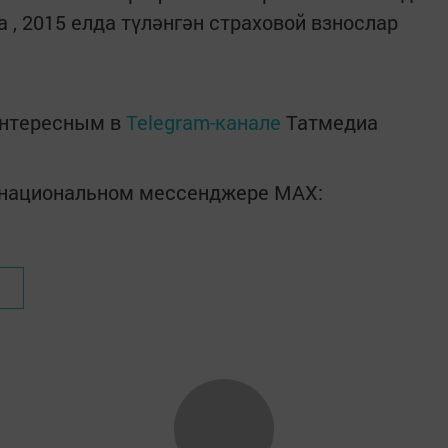
а , 2015 елда түләнгән страховой взнослар
интересным в
Telegram-канале
Татмедиа
в национальном мессенджере MАХ: