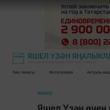
ЯШЕЛ ҮЗӘН ЯҢАЛЫКЛ
Зеленодольск районының "Яшел Үзән" газетасы
Көн темасы
Фотогалерея
Актуаль вид
ЯШӘЕШ
Яшел Үзән өчен 