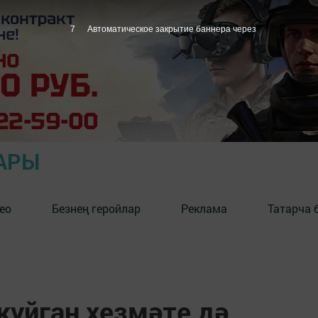
6
Автоматическое закрытие баннера через
АРЫ
ео
Безнең геройлар
Реклама
Татарча 
куйган хезмәте дә