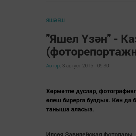
ЯШӘЕШ
"Яшел Үзән" - К
(фоторепортажн
Автор,
3 август 2015 - 09:30
Хөрмәтле дуслар, фотографиял
өлеш бирергә булдык. Көн дә б
таныша аласыз.
Илсөя Завилейская фотолары.