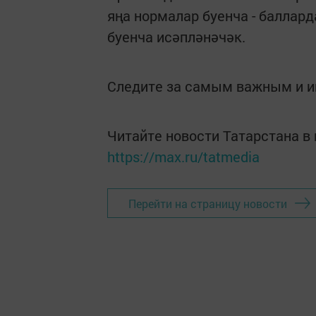
яңа нормалар буенча - баллард
буенча исәпләнәчәк.
Следите за самым важным и 
Читайте новости Татарстана 
https://max.ru/tatmedia
Перейти на страницу новости