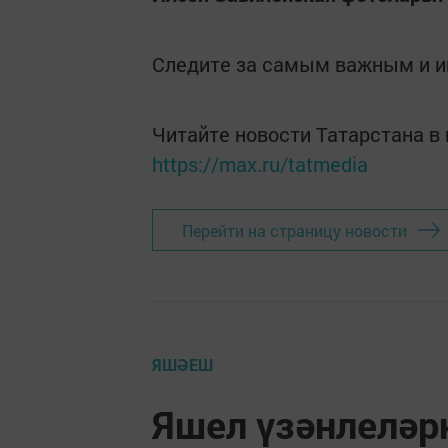
Следите за самым важным и 
Читайте новости Татарстана 
https://max.ru/tatmedia
Перейти на страницу новости
ЯШӘЕШ
Яшел үзәнлеләр