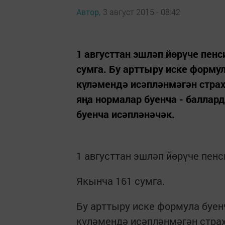
Автор,
3 август 2015 - 08:42
1 августтан эшләп йөрүче пен
сумга. Бу арттыру иске форму
күләмендә исәпләнмәгән страх
яңа нормалар буенча - баллард
буенча исәпләнәчәк.
1 августтан эшләп йөрүче пен
Якынча 161 сумга.
Бу арттыру иске формула буен
күләмендә исәпләнмәгән страх