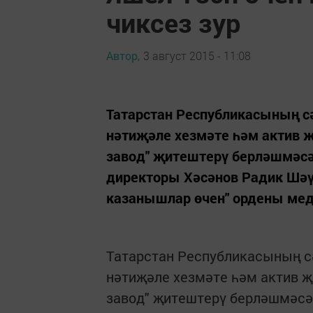
чиксез зур
Автор,
3 август 2015 - 11:08
Татарстан Республикасының сә
нәтиҗәле хезмәте һәм актив җ
завод" җитештерү берләшмәсә
директоры Хәсәнов Радик Шәү
казанышлар өчен" ордены мед
Татарстан Республикасының сә
нәтиҗәле хезмәте һәм актив җ
завод" җитештерү берләшмәсә