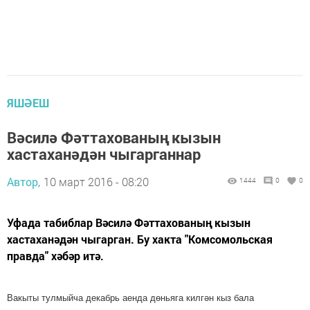
ЯШӘЕШ
Вәсилә Фәттахованың кызын
хастаханәдән чыгарганнар
Автор,
10 март 2016 - 08:20
1444
0
0
Уфада табиблар Вәсилә Фәттахованың кызын
хастаханәдән чыгарган. Бу хакта "Комсомольская
правда" хәбәр итә.
Вакыты тулмыйча декабрь аенда дөньяга килгән кыз бала