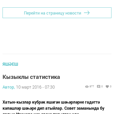
Перейти на страницу новости
ЯШӘЕШ
Кызыклы статистика
Автор,
10 март 2016 - 07:30
877
0
0
Хатын-кызлар күбрәк яшәгән шәһәрләрне гадәттә
кәләшләр шәһәре дип атыйлар. Совет заманында бу