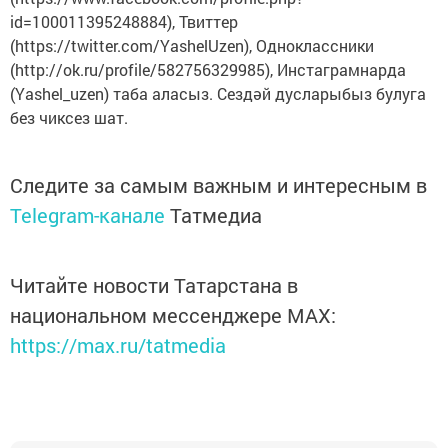
id=100011395248884), Твиттер
(https://twitter.com/YashelUzen), Одноклассники
(http://ok.ru/profile/582756329985), Инстаграмнарда
(Yashel_uzen) таба аласыз. Сездәй дусларыбыз булуга
без чиксез шат.
Следите за самым важным и интересным в
Telegram-канале
Татмедиа
Читайте новости Татарстана в
национальном мессенджере MАХ:
https://max.ru/tatmedia