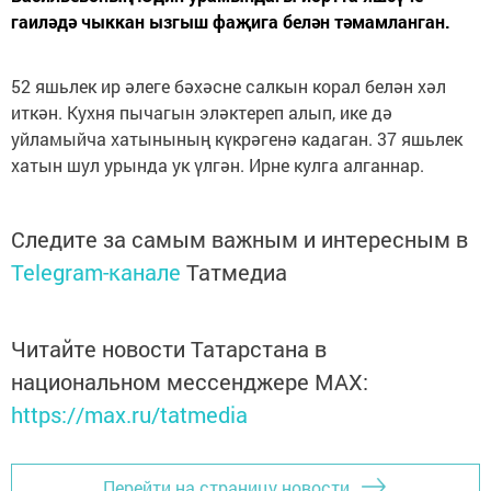
гаиләдә чыккан ызгыш фаҗига белән тәмамланган.
52 яшьлек ир әлеге бәхәсне салкын корал белән хәл
иткән. Кухня пычагын эләктереп алып, ике дә
уйламыйча хатынының күкрәгенә кадаган. 37 яшьлек
хатын шул урында ук үлгән. Ирне кулга алганнар.
Следите за самым важным и интересным в
Telegram-канале
Татмедиа
Читайте новости Татарстана в
национальном мессенджере MАХ:
https://max.ru/tatmedia
Перейти на страницу новости