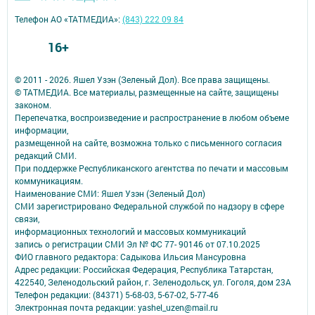
Телефон АО «ТАТМЕДИА»:
(843) 222 09 84
16+
© 2011 - 2026. Яшел Узэн (Зеленый Дол). Все права защищены.
© ТАТМЕДИА. Все материалы, размещенные на сайте, защищены
законом.
Перепечатка, воспроизведение и распространение в любом объеме
информации,
размещенной на сайте, возможна только с письменного согласия
редакций СМИ.
При поддержке Республиканского агентства по печати и массовым
коммуникациям.
Наименование СМИ: Яшел Узэн (Зеленый Дол)
СМИ зарегистрировано Федеральной службой по надзору в сфере
связи,
информационных технологий и массовых коммуникаций
запись о регистрации СМИ Эл № ФС 77- 90146 от 07.10.2025
ФИО главного редактора: Садыкова Ильсия Мансуровна
Адрес редакции: Российская Федерация, Республика Татарстан,
422540, Зеленодольский район, г. Зеленодольск, ул. Гоголя, дом 23А
Телефон редакции: (84371) 5-68-03, 5-67-02, 5-77-46
Электронная почта редакции: yashel_uzen@mail.ru