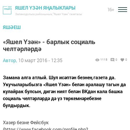
ЯШЕЛ ҮЗӘН ЯҢАЛЫКЛАРЫ
16+
Зеленодольск районының "Яшел Үзән" газетасы
ЯШӘЕШ
«Яшел Үзән» - барлык социаль
челтәрләрдә
Автор,
10 март 2016 - 12:35
1115
0
0
Замана алга атлый. Шул исәптән безнең газета да.
Укучыларыбызга «Яшел Үзән» белән аралашу тагын да
кулайрак булсын, дигән ният белән ВКдан кала башка
социаль челтәрләрдә дә үз төркемнәребезне
булдырдык.
Хәзер безне Фейсбук
(https://www.facebook.com/profile.php?