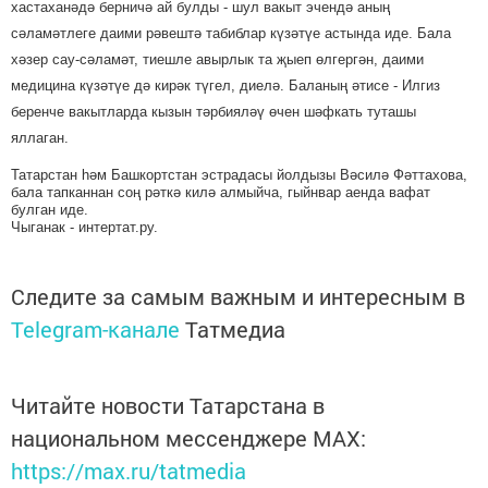
хастаханәдә берничә ай булды - шул вакыт эчендә аның
сәламәтлеге даими рәвештә табиблар күзәтүе астында иде. Бала
хәзер сау-сәламәт, тиешле авырлык та җыеп өлгергән, даими
медицина күзәтүе дә кирәк түгел, диелә. Баланың әтисе - Илгиз
беренче вакытларда кызын тәрбияләү өчен шәфкать туташы
яллаган.
Татарстан һәм Башкортстан эстрадасы йолдызы Вәсилә Фәттахова,
бала тапканнан соң рәткә килә алмыйча, гыйнвар аенда вафат
булган иде.
Чыганак - интертат.ру.
Следите за самым важным и интересным в
Telegram-канале
Татмедиа
Читайте новости Татарстана в
национальном мессенджере MАХ:
https://max.ru/tatmedia