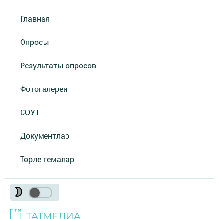
Главная
Опросы
Результаты опросов
Фотогалереи
СОУТ
Документлар
Төрле темалар