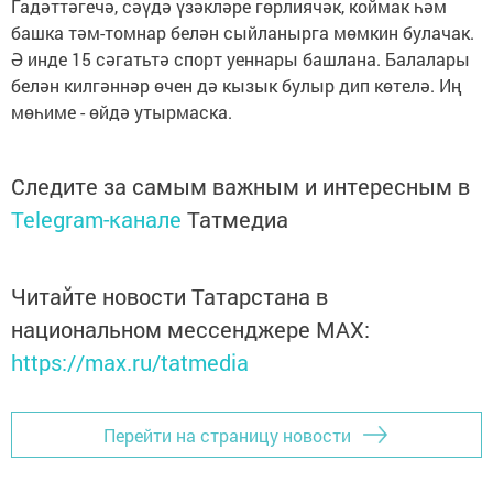
Гадәттәгечә, сәүдә үзәкләре гөрлиячәк, коймак һәм
башка тәм-томнар белән сыйланырга мөмкин булачак.
Ә инде 15 сәгатьтә спорт уеннары башлана. Балалары
белән килгәннәр өчен дә кызык булыр дип көтелә. Иң
мөһиме - өйдә утырмаска.
Следите за самым важным и интересным в
Telegram-канале
Татмедиа
Читайте новости Татарстана в
национальном мессенджере MАХ:
https://max.ru/tatmedia
Перейти на страницу новости