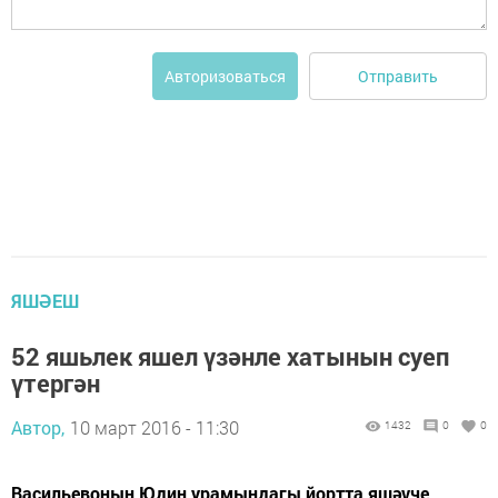
Отправить
Авторизоваться
ЯШӘЕШ
52 яшьлек яшел үзәнле хатынын суеп
үтергән
Автор,
10 март 2016 - 11:30
1432
0
0
Васильевоның Юдин урамындагы йортта яшәүче