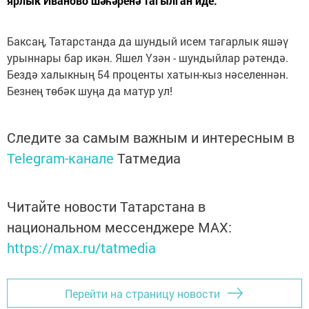
ярлык Иваново шәһәренә тагылган иде.
Баксаң, Татарстанда да шундый исем тагарлык яшәү
урыннары бар икән. Яшел Үзән - шундыйлар рәтендә.
Бездә халыкның 54 проценты хатын-кыз нәселеннән.
Безнең төбәк шуңа да матур ул!
Следите за самым важным и интересным в
Telegram-канале
Татмедиа
Читайте новости Татарстана в
национальном мессенджере MАХ:
https://max.ru/tatmedia
Перейти на страницу новости