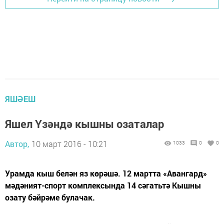
ЯШӘЕШ
Яшел Үзәндә кышны озаталар
Автор,
10 март 2016 - 10:21
1033
0
0
Урамда кыш белән яз көрәшә. 12 мартта «Авангард»
мәдәният-спорт комплексында 14 сәгатьтә Кышны
озату бәйрәме булачак.