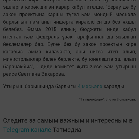
эшләргә кирәк дигән карар кабул ителде. "Берәү дә бу
закон проектына каршы түгел һәм мондый мәсьәлә
барлыгын һәм аны чишәргә кирәклеген дә без яхшы
беләбез. Әмма 2015 елның бюджеты инде кабул
ителгән һәм федераль үзәк тарафыннан да язылган
йөкләмәләр бар. Бүген без бу закон проектын кире
кагабыз, әмма киләчәктә, аны нигез итеп алып,
министрлыклар белән берлектә, бу юнәлештә эш алып
барачакбыз", - диде комитет җитәкчесе һәм утырыш
рәисе Светлана Захарова.
Утырыш барышында барлыгы
4 мәсьәлә
каралды.
"Татар-информ", Лилия Локманова.
Следите за самым важным и интересным в
Telegram-канале
Татмедиа