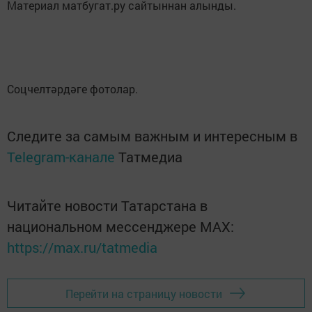
Материал матбугат.ру сайтыннан алынды.
Соцчелтәрдәге фотолар.
Следите за самым важным и интересным в
Telegram-канале
Татмедиа
Читайте новости Татарстана в
национальном мессенджере MАХ:
https://max.ru/tatmedia
Перейти на страницу новости