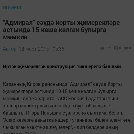
ЯШӘЕШ
“Адмирал” сәүдә йорты җимерекләре
астында 15 кеше калган булырга
мөмкин
Автор,
12 март 2015 - 05:36
771
0
0
Иртән җимерелгән конструкция тикшерелә башлый.
Казанның Киров районында "Адмирал" сәүдә йорты
җимерекләре астында 10-15 кеше калган булырга
мөмкин, дип хәбәр итә ТАСС Россия Гадәттән тыш
хәлләр министрлыгының Идел буе төбәк үзәге
башлыгы Игорь Паньшин сүзләренә сылтама белән.
"Алар хәзерге вакытка кадәр туганнары белән элемтәгә
чыкмаган үзәктә эшләүчеләр", - дип белдерә аның