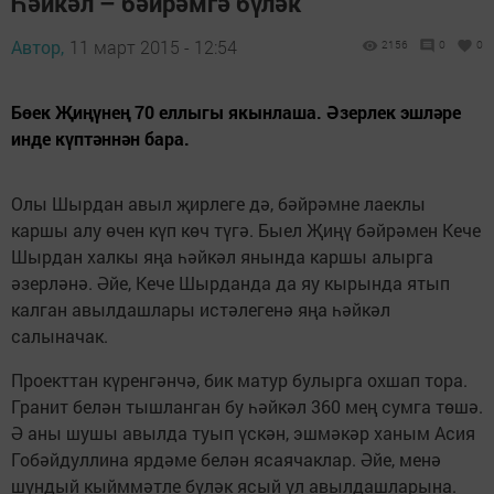
Һәйкәл – бәйрәмгә бүләк
Автор,
11 март 2015 - 12:54
2156
0
0
Бөек Җиңүнең 70 еллыгы якынлаша. Әзерлек эшләре
инде күптәннән бара.
Олы Шырдан авыл җирлеге дә, бәйрәмне лаеклы
каршы алу өчен күп көч түгә. Быел Җиңү бәйрәмен Кече
Шырдан халкы яңа һәйкәл янында каршы алырга
әзерләнә. Әйе, Кече Шырданда да яу кырында ятып
калган авылдашлары истәлегенә яңа һәйкәл
салыначак.
Проекттан күренгәнчә, бик матур булырга охшап тора.
Гранит белән тышланган бу һәйкәл 360 мең сумга төшә.
Ә аны шушы авылда туып үскән, эшмәкәр ханым Асия
Гобәйдуллина ярдәме белән ясаячаклар. Әйе, менә
шундый кыйммәтле бүләк ясый ул авылдашларына.