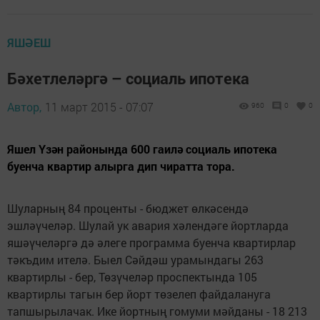
ЯШӘЕШ
Бәхетлеләргә – социаль ипотека
Автор,
11 март 2015 - 07:07
960
0
0
Яшел Үзән районында 600 гаилә социаль ипотека
буенча квартир алырга дип чиратта тора.
Шуларның 84 проценты - бюджет өлкәсендә
эшләүчеләр. Шулай ук авария хәлендәге йортларда
яшәүчеләргә дә әлеге программа буенча квартирлар
тәкъдим ителә. Быел Сәйдәш урамындагы 263
квартирлы - бер, Төзүчеләр проспектында 105
квартирлы тагын бер йорт төзелеп файдалануга
тапшырылачак. Ике йортның гомуми мәйданы - 18 213