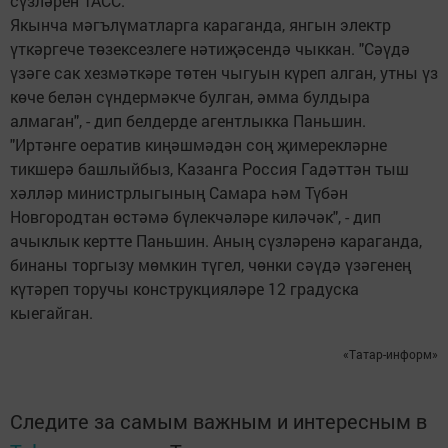
сүзләрен ТАСС.
Якынча мәгълүматларга караганда, янгын электр
үткәргече төзексезлеге нәтиҗәсендә чыккан. "Сәүдә
үзәге сак хезмәткәре төтен чыгуын күреп алган, утны үз
көче белән сүндермәкче булган, әмма булдыра
алмаган", - дип белдерде агентлыкка Паньшин.
"Иртәнге оератив киңәшмәдән соң җимерекләрне
тикшерә башлыйбыз, Казанга Россия Гадәттән тыш
хәлләр министрлыгының Самара һәм Түбән
Новгородтан өстәмә бүлекчәләре киләчәк", - дип
ачыклык кертте Паньшин. Аның сүзләренә караганда,
бинаны торгызу мөмкин түгел, чөнки сәүдә үзәгенең
күтәреп торучы конструкцияләре 12 градуска
кыегайган.
«Татар-информ»
Следите за самым важным и интересным в