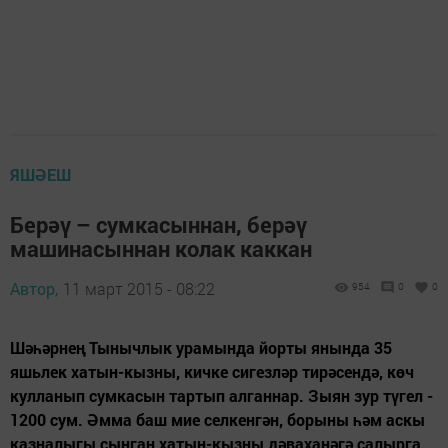
ЯШӘЕШ
Берәү – сумкасыннан, берәү
машинасыннан колак каккан
Автор,
11 март 2015 - 08:22
954
0
0
Шәһәрнең Тынычлык урамында йорты янында 35
яшьлек хатын-кызны, кичке сигезләр тирәсендә, көч
кулланып сумкасын тартып алганнар. Зыян зур түгел -
1200 сум. Әмма баш мие селкенгән, борыны һәм аскы
казналыгы сынган хатын-кызны дәваханәгә салырга