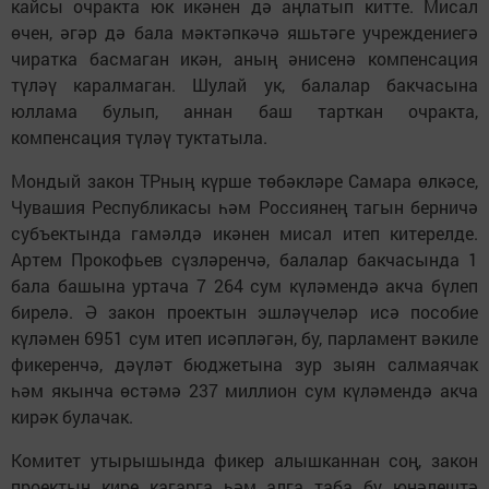
кайсы очракта юк икәнен дә аңлатып китте. Мисал
өчен, әгәр дә бала мәктәпкәчә яшьтәге учреждениегә
чиратка басмаган икән, аның әнисенә компенсация
түләү каралмаган. Шулай ук, балалар бакчасына
юллама булып, аннан баш тарткан очракта,
компенсация түләү туктатыла.
Мондый закон ТРның күрше төбәкләре Самара өлкәсе,
Чувашия Республикасы һәм Россиянең тагын берничә
субъектында гамәлдә икәнен мисал итеп китерелде.
Артем Прокофьев сүзләренчә, балалар бакчасында 1
бала башына уртача 7 264 сум күләмендә акча бүлеп
бирелә. Ә закон проектын эшләүчеләр исә пособие
күләмен 6951 сум итеп исәпләгән, бу, парламент вәкиле
фикеренчә, дәүләт бюджетына зур зыян салмаячак
һәм якынча өстәмә 237 миллион сум күләмендә акча
кирәк булачак.
Комитет утырышында фикер алышканнан соң, закон
проектын кире кагарга һәм алга таба бу юнәлештә