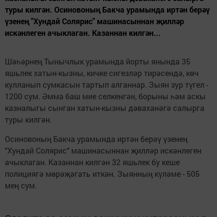
туры килгән. Осиновоның Бакча урамында иртән берәү
үзенең "Хундай Солярис" машинасыннан җилләр
искәнлеген ачыклаган. Казаннан килгән...
Шәһәрнең Тынычлык урамында йорты янында 35
яшьлек хатын-кызны, кичке сигезләр тирәсендә, көч
кулланып сумкасын тартып алганнар. Зыян зур түгел -
1200 сум. Әмма баш мие селкенгән, борыны һәм аскы
казналыгы сынган хатын-кызны дәваханәгә салырга
туры килгән.
Осиновоның Бакча урамында иртән берәү үзенең
"Хундай Солярис" машинасыннан җилләр искәнлеген
ачыклаган. Казаннан килгән 32 яшьлек бу кеше
полициягә мөрәҗәгать иткән. Зыянның күләме - 505
мең сум.