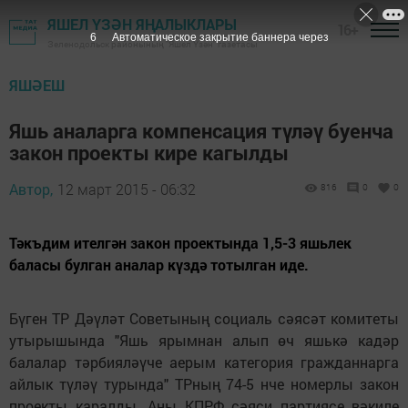
ЯШЕЛ ҮЗӘН ЯҢАЛЫКЛАРЫ
16+
5
Автоматическое закрытие баннера через
Зеленодольск районының "Яшел Үзән" газетасы
ЯШӘЕШ
Яшь аналарга компенсация түләү буенча
закон проекты кире кагылды
Автор,
12 март 2015 - 06:32
816
0
0
Тәкъдим ителгән закон проектында 1,5-3 яшьлек
баласы булган аналар күздә тотылган иде.
Бүген ТР Дәүләт Советының социаль сәясәт комитеты
утырышында "Яшь ярымнан алып өч яшькә кадәр
балалар тәрбияләүче аерым категория гражданнарга
айлык түләү турында" ТРның 74-5 нче номерлы закон
проекты каралды. Аны КПРФ сәяси партиясе вәкиле