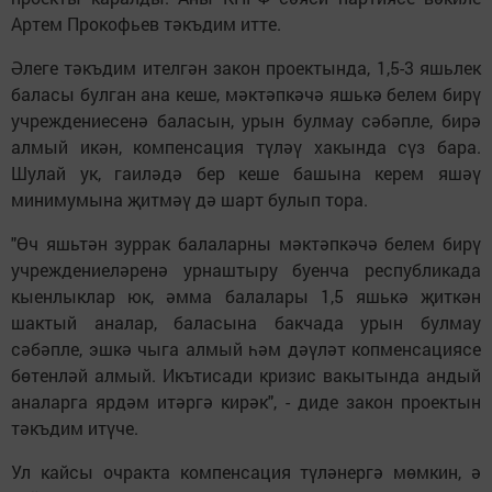
Артем Прокофьев тәкъдим итте.
Әлеге тәкъдим ителгән закон проектында, 1,5-3 яшьлек
баласы булган ана кеше, мәктәпкәчә яшькә белем бирү
учреждениесенә баласын, урын булмау сәбәпле, бирә
алмый икән, компенсация түләү хакында сүз бара.
Шулай ук, гаиләдә бер кеше башына керем яшәү
минимумына җитмәү дә шарт булып тора.
"Өч яшьтән зуррак балаларны мәктәпкәчә белем бирү
учреждениеләренә урнаштыру буенча республикада
кыенлыклар юк, әмма балалары 1,5 яшькә җиткән
шактый аналар, баласына бакчада урын булмау
сәбәпле, эшкә чыга алмый һәм дәүләт копменсациясе
бөтенләй алмый. Икътисади кризис вакытында андый
аналарга ярдәм итәргә кирәк", - диде закон проектын
тәкъдим итүче.
Ул кайсы очракта компенсация түләнергә мөмкин, ә