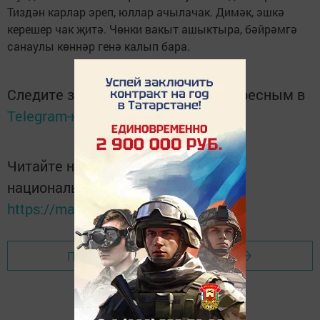
Тиздән карлар эреп, юллар ачылачак. Димәк, эшкә
керешер чак җитә. Чөнки вакыт ашыктыра, бәйрәмгә
санаулы көннәр генә калып бара.
Следите за самым важным и интересным в
Telegram-канале
Татмедиа
Читайте новости Татарстана в
национальном мессенджере MАХ:
https://max.ru/tatmedia
Перейти на страницу новости