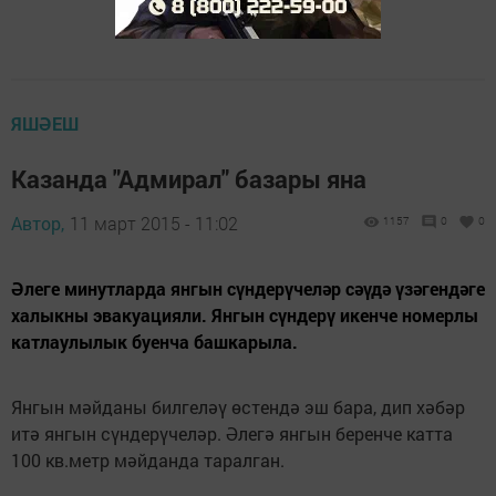
ЯШӘЕШ
Казанда "Адмирал" базары яна
Автор,
11 март 2015 - 11:02
1157
0
0
Әлеге минутларда янгын сүндерүчеләр сәүдә үзәгендәге
халыкны эвакуацияли. Янгын сүндерү икенче номерлы
катлаулылык буенча башкарыла.
Янгын мәйданы билгеләү өстендә эш бара, дип хәбәр
итә янгын сүндерүчеләр. Әлегә янгын беренче катта
100 кв.метр мәйданда таралган.