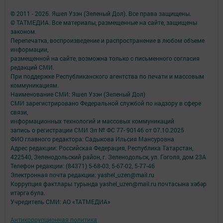
© 2011 - 2026. Яшел Узэн (Зеленый Дол). Все права защищены.
© ТАТМЕДИА. Все материалы, размещенные на сайте, защищены
законом.
Перепечатка, воспроизведение и распространение в любом объеме
информации,
размещенной на сайте, возможна только с письменного согласия
редакций СМИ.
При поддержке Республиканского агентства по печати и массовым
коммуникациям.
Наименование СМИ: Яшел Узэн (Зеленый Дол)
СМИ зарегистрировано Федеральной службой по надзору в сфере
связи,
информационных технологий и массовых коммуникаций
запись о регистрации СМИ Эл № ФС 77- 90146 от 07.10.2025
ФИО главного редактора: Садыкова Ильсия Мансуровна
Адрес редакции: Российская Федерация, Республика Татарстан,
422540, Зеленодольский район, г. Зеленодольск, ул. Гоголя, дом 23А
Телефон редакции: (84371) 5-68-03, 5-67-02, 5-77-46
Электронная почта редакции: yashel_uzen@mail.ru
Коррупция фактлары турында yashel_uzen@mail.ru почтасына хәбәр
итәргә була.
Учредитель СМИ: АО «ТАТМЕДИА»
Антикоррупционная политика