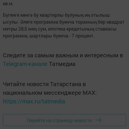
кв.м.
Бүгенге көнгә бу квартирлы булуның иң отылыш
ысулы. Әлеге программа буенча торакның бер квадрат
метры 28,5 мең сум, ипотека кредитының ставкасы
программа, шартлары буенча - 7 процент.
Следите за самым важным и интересным в
Telegram-канале
Татмедиа
Читайте новости Татарстана в
национальном мессенджере MАХ:
https://max.ru/tatmedia
Перейти на страницу новости