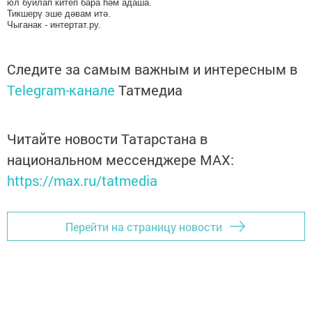
юл буйлап китеп бара һәм адаша.
Тикшерү эше дәвам итә.
Чыганак - интертат.ру.
Следите за самым важным и интересным в
Telegram-канале
Татмедиа
Читайте новости Татарстана в
национальном мессенджере MАХ:
https://max.ru/tatmedia
Перейти на страницу новости