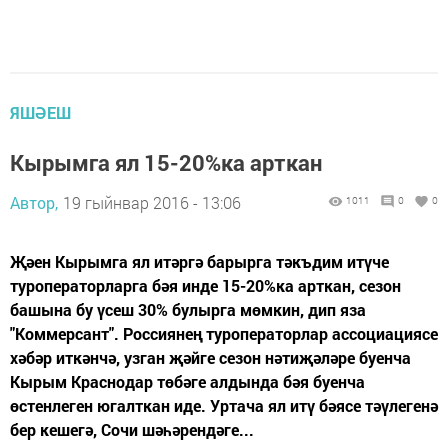
ЯШӘЕШ
Кырымга ял 15-20%ка арткан
Автор,
19 гыйнвар 2016 - 13:06
1011
0
0
Җәен Кырымга ял итәргә барырга тәкъдим итүче
туроператорларга бәя инде 15-20%ка арткан, сезон
башына бу үсеш 30% булырга мөмкин, дип яза
"Коммерсант". Россиянең туроператорлар ассоциациясе
хәбәр иткәнчә, узган җәйге сезон нәтиҗәләре буенча
Кырым Краснодар төбәге алдында бәя буенча
өстенлеген югалткан иде. Уртача ял итү бәясе тәүлегенә
бер кешегә, Сочи шәһәрендәге...