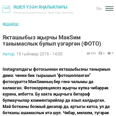
ЯШЕЛ ҮЗӘН ЯҢАЛЫКЛАРЫ
16+
Зеленодольск районының "Яшел Үзән" газетасы
ЯШӘЕШ
Якташыбыз җырчы МакSим
танымаслык булып үзгәргән (ФОТО)
Автор,
19 гыйнвар 2016 - 14:00
834
0
0
Instagramдагы фотосыннан якташыбызны танырмын
димә: чөнки бик тырышып "фотошопланган"
фотосурәттә МакSимның бер генә чалымы да
калмаган. Фотокоррекциясез җырчы күпкә чибәррәк
күренә, әлбәттә. Бу хакта җырчыга битараф
булмаучылар комментарийлар да язып калдырган.
Май ботканы бозмый дисәләр дә, артыгы китсә, ул да
ботканы ашамаслык итә шул. Чибәр, мөлаем, түгәрәк