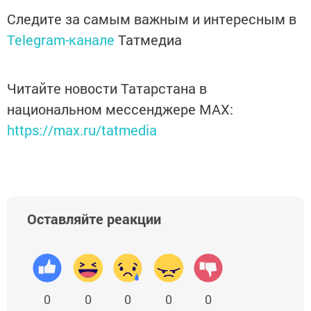
Следите за самым важным и интересным в
Telegram-канале
Татмедиа
Читайте новости Татарстана в
национальном мессенджере MАХ:
https://max.ru/tatmedia
Оставляйте реакции
0
0
0
0
0