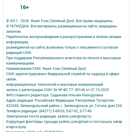
16+
© 2011 - 2026. Яшел Узэн (Зеленый Дол). Все права защищены.
© ТАТМЕДИА. Все материалы, размещенные на сайте, защищены
законом.
Перепечатка, воспроизведение и распространение в любом объеме
информации,
размещенной на сайте, возможна только с письменного согласия
редакций СМИ.
При поддержке Республиканского агентства по печати и массовым
коммуникациям.
Наименование СМИ: Яшел Узэн (Зеленый Дол)
СМИ зарегистрировано Федеральной службой по надзору в сфере
связи,
информационных технологий и массовых коммуникаций
запись о регистрации СМИ Эл № ФС 77- 90146 от 07.10.2025
ФИО главного редактора: Садыкова Ильсия Мансуровна
Адрес редакции: Российская Федерация, Республика Татарстан,
422540, Зеленодольский район, г. Зеленодольск, ул. Гоголя, дом 23А
Телефон редакции: (84371) 5-68-03, 5-67-02, 5-77-46
Электронная почта редакции: yashel_uzen@mail.ru
Коррупция фактлары турында yashel_uzen@mail.ru почтасына хәбәр
итәргә була.