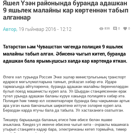
Яшел Үзән районында буранда адашкан
9 яшьлек малайны кар көртеннән табып
алганнар
Автор,
19 гыйнвар 2016 - 12:12
836
0
0
Татарстан һәм Чувашстан чигендә полиция 9 яшьлек
малайны табып алган. Әбисенә чыгып китеп, буранда
адашкан бала ярымһушсыз хәлдә кар көртендә яткан.
Әлеге хәл турында Россия Эчке эшләр министрлыгының транспорт
идарәсе мәгълүматларына таянып, prokazan хәбәр итә. Идарә
тармагында әйтүләренчә, буранда адашкан малайны беренчеләрдән
булып поезд машинисты күреп ала. Ул Шырдан станциясеннән ерак
түгел урында адашкан баланы күрүе хакында полициягә хәбәр итә.
Полиция һәм тимер юл хезмәткәрләре буранда биш чакрымнан артык
ара узгач кына бакчачылык ширкәтенә илтүче эзләрне күреп ала.
Бераздан карда ятучы бала да табыла. Ул хастаханәгә озатылган.
Тикшерү барышында баланың әтисе һәм әбисе белән яшәве
ачыклана. Көндез ул икенче әбисенә чыгып китә - очраклы машинага
утырып станциягә кадәр бара, электричканы көтеп тормыйча, тимер