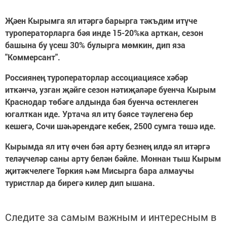
Җәен Кырымга ял итәргә барырга тәкъдим итүче
туроператорларга бәя инде 15-20%ка арткан, сезон
башына бу үсеш 30% булырга мөмкин, дип яза
"Коммерсант".
Россиянең туроператорлар ассоциациясе хәбәр
иткәнчә, узган җәйге сезон нәтиҗәләре буенча Кырым
Краснодар төбәге алдында бәя буенча өстенлеген
югалткан иде. Уртача ял итү бәясе тәүлегенә бер
кешегә, Сочи шәһәрендәге кебек, 2500 сумга төшә иде.
Кырымда ял итү өчен бәя арту безнең илдә ял итәргә
теләүчеләр саны арту белән бәйле. Моннан тыш Кырым
җитәкчелеге Төркия һәм Мисырга бара алмаучы
туристлар да бирегә килер дип ышана.
Следите за самым важным и интересным в