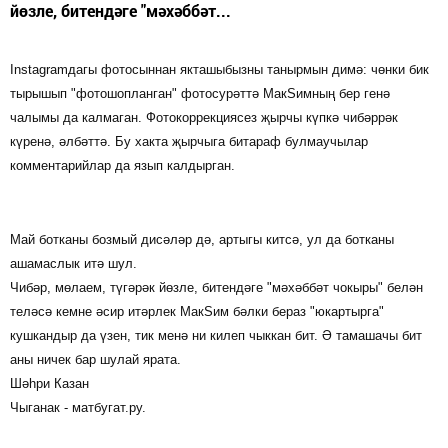
йөзле, битендәге "мәхәббәт...
Instagramдагы фотосыннан якташыбызны танырмын димә: чөнки бик
тырышып "фотошопланган" фотосурәттә МакSимның бер генә
чалымы да калмаган. Фотокоррекциясез җырчы күпкә чибәррәк
күренә, әлбәттә. Бу хакта җырчыга битараф булмаучылар
комментарийлар да язып калдырган.
Май ботканы бозмый дисәләр дә, артыгы китсә, ул да ботканы
ашамаслык итә шул.
Чибәр, мөлаем, түгәрәк йөзле, битендәге "мәхәббәт чокыры" белән
теләсә кемне әсир итәрлек МакSим бәлки бераз "юкартырга"
кушкандыр да үзен, тик менә ни килеп чыккан бит. Ә тамашачы бит
аны ничек бар шулай ярата.
Шәһри Казан
Чыганак - матбугат.ру.