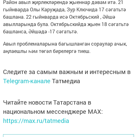
Район авыл җирлекләрендә җыеннар дәвам итә. 21
гыйнварда Олы Каруҗада, Зур Ключида 17 сәгатьтә
башлана. 22 гыйнварда исә Октябрьский , Әйшә
авылларында була. Октябрьскийда җыен 18 сәгатьтә
башланса, Әйшәдә -17 сәгатьтә.
Авыл проблемаларына багышланган сораулар ачык,
аңлаешлы һәм төгәл бирелергә тиеш.
Следите за самым важным и интересным в
Telegram-канале
Татмедиа
Читайте новости Татарстана в
национальном мессенджере MАХ:
https://max.ru/tatmedia