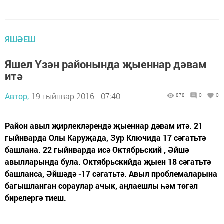
ЯШӘЕШ
Яшел Үзән районында җыеннар дәвам
итә
Автор,
19 гыйнвар 2016 - 07:40
878
0
0
Район авыл җирлекләрендә җыеннар дәвам итә. 21
гыйнварда Олы Каруҗада, Зур Ключида 17 сәгатьтә
башлана. 22 гыйнварда исә Октябрьский , Әйшә
авылларында була. Октябрьскийда җыен 18 сәгатьтә
башланса, Әйшәдә -17 сәгатьтә. Авыл проблемаларына
багышланган сораулар ачык, аңлаешлы һәм төгәл
бирелергә тиеш.