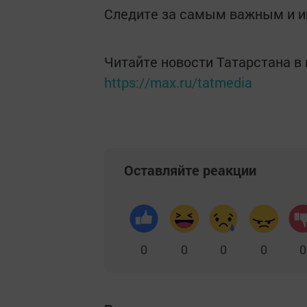
Следите за самым важным и 
Читайте новости Татарстана 
https://max.ru/tatmedia
Оставляйте реакции
0
0
0
0
0