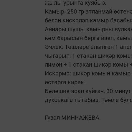
җылы урынга куябыз.
Камыр. 250 гр атланмай өстенә
белән кискәләп камыр басабы
Аннары шушы камырны вулкан 
һәм барысын бергә изеп, кам
Эчлек. Төшләре алынган 1 ап
чыгарып, 1 стакан шикәр комы
лимон + 1 стакан шикәр комы 
Искәрмә: шикәр комын камыр ә
өстәргә кирәк.
Бәлешне ясап куйгач, 30 минут
духовкага тыгабыз. Тәмле бул
Гүзәл МИНҺАҖЕВА