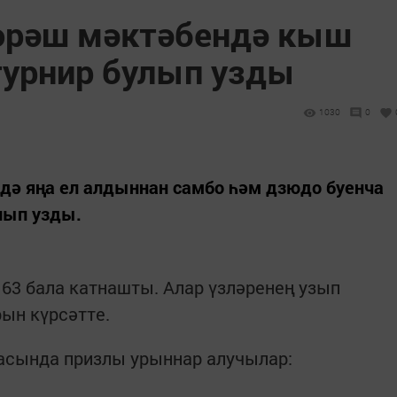
өрәш мәктәбендә кыш
турнир булып узды
1030
0
дә яңа ел алдыннан самбо һәм дзюдо буенча
лып узды.
 63 бала катнашты. Алар үзләренең узып
ын күрсәтте.
расында призлы урыннар алучылар: