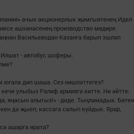
мпания» ачык акционерлык җәмгыятенең Идел
тиесе ашханәсенең производство мөдире.
 таңнан Васильеводан Казанга барып эшләп
м Илшат - автобус шоферы.
елме?
м югала дип шаша. Сез нишләттегез?
 кече улыбыз Ралиф армиягә китте. Ни әйтте:
а, яңасын алыгыз!» - диде. Тыңламадык. Бөте
кен дә җыеп, кассага салып куйдык. Ярар,
рсә ашарга ярата?