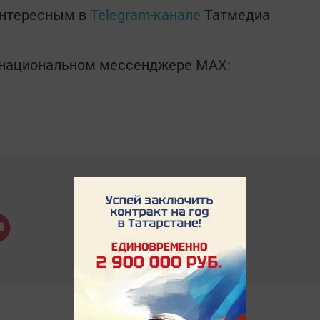
интересным в
Telegram-канале
Татмедиа
в национальном мессенджере MАХ: