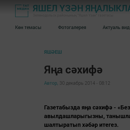
ЯШЕЛ ҮЗӘН ЯҢАЛЫКЛ
Зеленодольск районының "Яшел Үзән" газетасы
Көн темасы
Фотогалерея
Актуаль вид
ЯШӘЕШ
Яңа сәхифә
Автор,
30 декабрь 2014 - 08:12
Газетабызда яңа сәхифә - «Без
авылдашларыгызны, танышлар
шалтыратып хәбәр итегез.