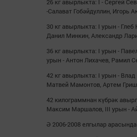
26 кг авырлыкта: I - Сергей Сев
-Салават Гобәйдуллин, Игорь А
30 кг авырлыкта: I урын - Глеб 
Данил Минкин, Александр Лар
36 кг авырлыкта: I урын - Павел
урын - Антон Лихачев, Рамил С
42 кг авырлыкта: I урын - Влад 
Матвей Мамонтов, Артем Гриш
42 килограммнан күбрәк авырлы
Максим Маршалов, III урын - А
Ә 2006-2008 елгылар арасында