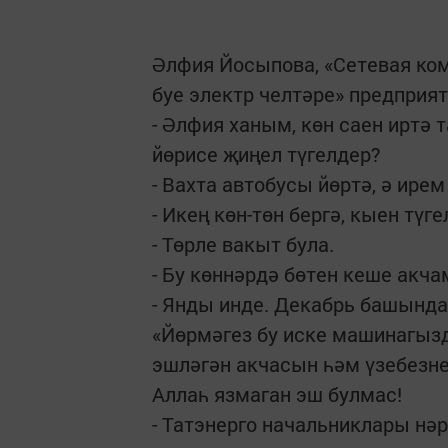
Әлфия Йосыпова, «Сетевая ко
буе электр челтәре» предприя
- Әлфия ханым, көн саен иртә
йөрисе җиңел түгелдер?
- Вахта автобусы йөртә, ә ире
- Икең көн-төн бергә, кыен түг
- Төрле ва­кыт була.
- Бу көннәрдә бөтен кеше акча
- Янды инде. Декабрь башында
«Йөрмәгез бу иске машинагызд
эшләгән акчасын һәм үзебезне
Аллаһ язмаган эш булмас!
- Татэнерго начальниклары нә