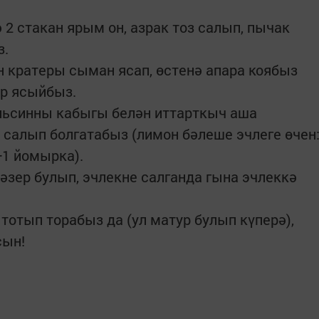
 2 стакан ярым он, азрак тоз салып, пычак
з.
кратеры сыман ясап, өстенә апара коябыз
ыр ясыйбыз.
ельсинны кабыгы белән иттарткыч аша
 салып болгатабыз (лимон бәлеше эчлеге өчен
+1 йомырка).
зер булып, эчлекне салганда гына эчлеккә
 тотып торабыз да (ул матур булып күперә),
сын!