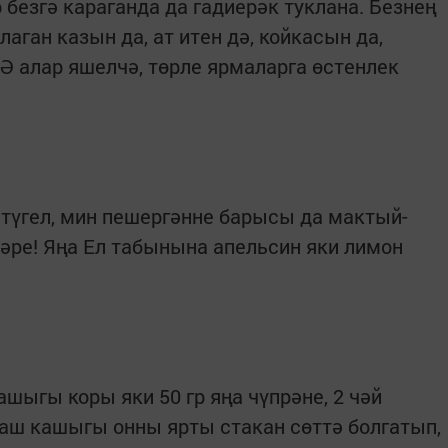
безгә караганда да гадиерәк туклана. Безнең
аган казын да, ат итен дә, койкасын да,
 Ә алар яшелчә, төрле ярмаларга өстенлек
 түгел, мин пешергәнне барысы да мактый-
әре! Яңа Ел табынына апельсин яки лимон
ашыгы коры яки 50 гр яңа чүпрәне, 2 чәй
аш кашыгы онны ярты стакан сөттә болгатып,