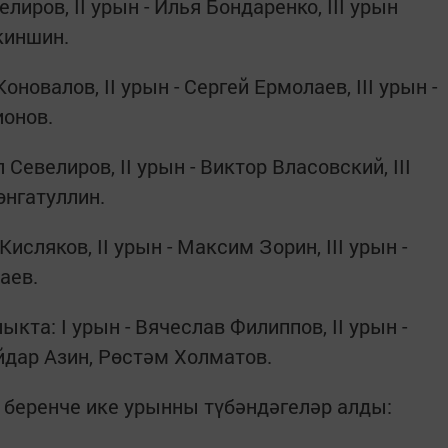
елиров, II урын - Илья Бондаренко, III урын
киншин.
Коновалов, II урын - Сергей Ермолаев, III урын -
ионов.
 Севелиров, II урын - Виктор Власовский, III
өнгатуллин.
Кисляков, II урын - Максим Зорин, III урын -
аев.
кта: I урын - Вячеслав Филиппов, II урын -
йдар Азин, Рөстәм Холматов.
 беренче ике урынны түбәндәгеләр алды: