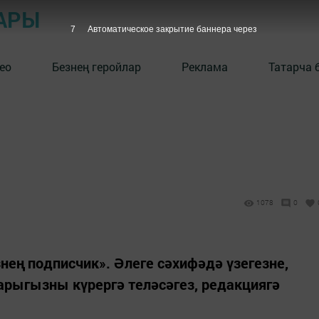
АРЫ
6
Автоматическое закрытие баннера через
ео
Безнең геройлар
Реклама
Татарча 
1078
0
нең подписчик». Әлеге сәхифәдә үзегезне,
ыгызны күрергә теләсәгез, редакциягә