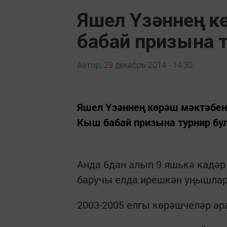
Яшел Үзәннең к
бабай призына 
Автор,
29 декабрь 2014 - 14:30
Яшел Үзәннең көрәш мәктәбен
Кыш бабай призына турнир бу
Анда 6дан алып 9 яшькә кадәр
баручы елда ирешкән уңышлар
2003-2005 елгы көрәшчеләр а