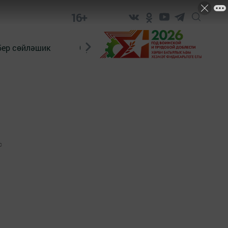
16+
бер сөйләшик
Сүз тарихы
Яшь хәбәрче
0