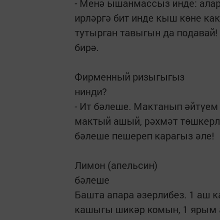
- Менә ышанмассыз инде: алар 
ирләргә бит инде кыш көне какл
тутырган тавыгын да подавай!
бирә.
Фирменный ризыгыгыз
нинди?
- Ит бәлеше. Мактанып әйтүем
мактый ашый, рәхмәт төшкерл
бәлеше пешереп карагыз әле!
Лимон (апельсин)
бәлеше
Башта апара әзерлибез. 1 аш к
кашыгы шикәр комын, 1 ярым 