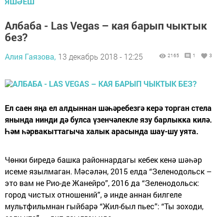
ЯШӘЕШ
Албаба - Las Vegas – кая барып чыктык
без?
Алия Гаязова,
13 декабрь 2018 - 12:25
2165
1
3
Ел саен яңа ел алдыннан шәһәребезгә керә торган стела
янында нинди дә булса үзенчәлекле язу барлыкка килә.
Һәм һәрвакыттагыча халык арасында шау-шу уята.
Чөнки биредә башка районнардагы кебек кенә шәһәр
исеме язылмаган. Мәсәлән, 2015 елда “Зеленодольск –
это вам не Рио-де Жанейро”, 2016 да “Зеленодольск:
город чистых отношений”, ә инде аннан билгеле
мультфильмнан гыйбарә “Жил-был пьес”: “Ты зоходи,