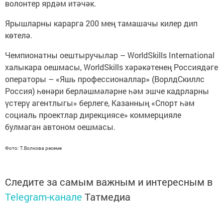
волонтер ярдәм итәчәк.
Ярышларны карарга 200 мең тамашачы килер дип
көтелә.
Чемпионатны оештыручылар – WorldSkills International
халыкара оешмасы, WorldSkills хәрәкәтенең Россиядәге
операторы – «Яшь профессионаллар» (ВорлдСкиллс
Россия) һөнәри берләшмәләрне һәм эшче кадрларны
үстерү агентлыгы» берлеге, Казанның «Спорт һәм
социаль проектлар дирекциясе» коммерцияле
булмаган автоном оешмасы.
Фото: Т.Волкова рәсеме
Следите за самым важным и интересным в
Telegram-канале
Татмедиа