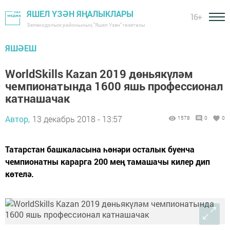
ЯШЕЛ ҮЗӘН ЯҢАЛЫКЛАРЫ
16+
Зеленодольск районының "Яшел Үзән" газетасы
ЯШӘЕШ
WorldSkills Kazan 2019 дөньякүләм
чемпионатында 1600 яшь профессионал
катнашачак
Автор,
13 декабрь 2018 - 13:57
1578
0
0
Татарстан башкаласына һөнәри осталык буенча
чемпионатны карарга 200 мең тамашачы килер дип
көтелә.