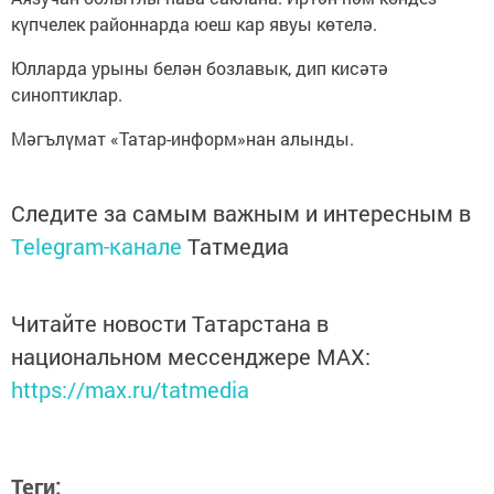
күпчелек районнарда юеш кар явуы көтелә.
Юлларда урыны белән бозлавык, дип кисәтә
синоптиклар.
Мәгълүмат «Татар-информ»нан алынды.
Следите за самым важным и интересным в
Telegram-канале
Татмедиа
Читайте новости Татарстана в
национальном мессенджере MАХ:
https://max.ru/tatmedia
Теги: