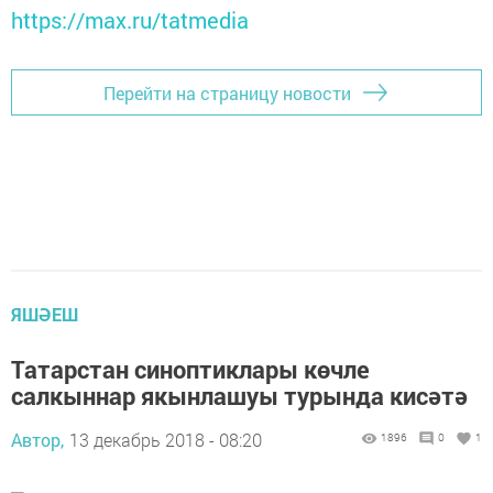
https://max.ru/tatmedia
Перейти на страницу новости
ЯШӘЕШ
Татарстан синоптиклары көчле
салкыннар якынлашуы турында кисәтә
Автор,
13 декабрь 2018 - 08:20
1896
0
1