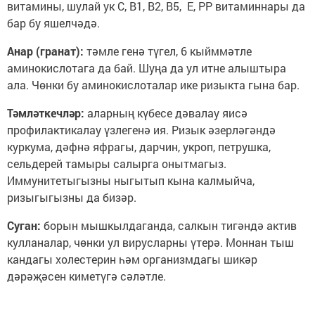
витамины, шулай ук С, В1, В2, В5, Е, РР витаминнары да
бар бу яшелчәдә.
Анар (гранат):
тәмле генә түгел, 6 кыйммәтле
аминокислотага да бай. Шуңа да ул итне алыштыра
ала. Чөнки бу аминокислоталар ике ризыкта гына бар.
Тәмләткечләр:
аларның күбесе дәвалау яисә
профилактикалау үзлегенә ия. Ризык әзерләгәндә
куркума, дәфнә яфрагы, дарчин, укроп, петрушка,
сельдерей тамыры салырга онытмагыз.
Иммунитетыгызны ныгытып кына калмыйча,
ризыгыгызны да бизәр.
Суган:
борын мышкылдаганда, салкын тигәндә актив
кулланалар, чөнки ул вирусларны үтерә. Моннан тыш
кандагы холестерин һәм организмдагы шикәр
дәрәҗәсен киметүгә сәләтле.