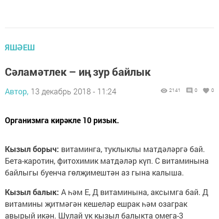
ЯШӘЕШ
Сәламәтлек – иң зур байлык
Автор,
13 декабрь 2018 - 11:24
2141
0
0
Организмга кирәкле 10 ризык.
Кызыл борыч:
витаминга, туклыклы матдәләргә бай.
Бета-каротин, фитохимик матдәләр күп. С витаминына
байлыгы буенча гөлҗимештән аз гына калыша.
Кызыл балык:
А һәм Е, Д витаминына, аксымга бай. Д
витамины җитмәгән кешеләр ешрак һәм озаграк
авырый икән. Шулай ук кызыл балыкта омега-3