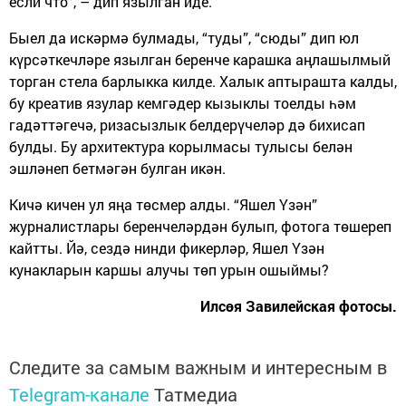
если что”, – дип язылган иде.
Быел да искәрмә булмады, “туды”, “сюды” дип юл
күрсәткечләре язылган беренче карашка аңлашылмый
торган стела барлыкка килде. Халык аптырашта калды,
бу креатив язулар кемгәдер кызыклы тоелды һәм
гадәттәгечә, ризасызлык белдерүчеләр дә бихисап
булды. Бу архитектура корылмасы тулысы белән
эшләнеп бетмәгән булган икән.
Кичә кичен ул яңа төсмер алды. “Яшел Үзән”
журналистлары беренчеләрдән булып, фотога төшереп
кайтты. Йә, сездә нинди фикерләр, Яшел Үзән
кунакларын каршы алучы төп урын ошыймы?
Илсөя Завилейская фотосы.
Следите за самым важным и интересным в
Telegram-канале
Татмедиа