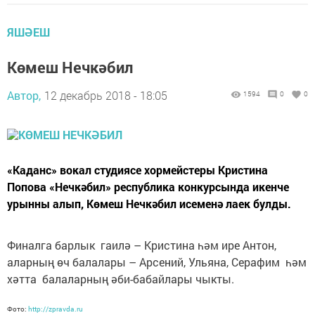
ЯШӘЕШ
Көмеш Нечкәбил
Автор,
12 декабрь 2018 - 18:05
1594
0
0
«Каданс» вокал студиясе хормейстеры Кристина
Попова «Нечкәбил» рес­публика конкурсында икенче
урынны алып, Көмеш Нечкәбил исеменә лаек булды.
Финалга барлык гаилә – Кристина һәм ире Антон,
аларның өч балалары – Арсений, Ульяна, Серафим һәм
хәтта балаларның әби-бабайлары чыкты.
Фото:
http://zpravda.ru