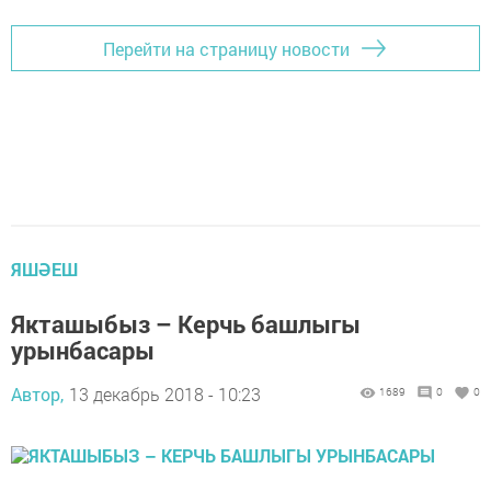
Перейти на страницу новости
ЯШӘЕШ
Якташыбыз – Керчь башлыгы
урынбасары
Автор,
13 декабрь 2018 - 10:23
1689
0
0