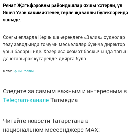
Ренат Җәгъфәровны райондашлар яхшы хәтерли, ул
Яшел Үзән хакимиятенең төрле җаваплы бүлекләрендә
эшләде.
Соңгы елларда Керчь шәһәрендәге «Залив» суднолар
төзү заводында гомуми мәсьәләләр буенча директор
урынбасары иде. Хәзер исә хезмәт баскычында тагын
да югарырак күтәрелде, дияргә була.
Фото:
Крым.Реалии
Следите за самым важным и интересным в
Telegram-канале
Татмедиа
Читайте новости Татарстана в
национальном мессенджере MАХ: