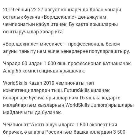
2019 елның 22-27 август көннәрендә Казан һөнәри
осталык буенча «Ворлдскиллс» дөньякүләм
чемпионатын кабул итәчәк. Бу хакта ярышларны
оештыручылар хәбәр итә.
«Ворлдскиллс» миссиясе – профессиональ белем
алуны таныту һәм эшче һөнәрләрне популярлаштыру.
Чарада 60 илдән 1 600 яшь профессионал катнашачак.
Алар 56 компетенциядә ярышачак.
WorldSkills Kazan 2019 чемпионаты төп
компетенцияләрдән тыш, FutureSkills киләчәк
һөнәрләре буенча ярышлар һәм 16 яшькә кадәрге
малайлар һәм кызларның WorldSkills Juniors ярышлары
мәйданчыгы да булачак.
Чемпионатта катнашучыларга 1 500 эксперт бәя
бирәчәк, ә аларга Россия һәм башка илләрдән 3 500