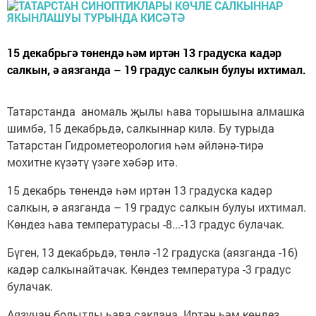
15 декабрьгә төнендә һәм иртән 13 градуска кадәр
салкын, ә аязганда – 19 градус салкын булуы ихтимал.
Татарстанда аномаль җылы һава торышына алмашка
шимбә, 15 декабрьдә, салкыннар килә. Бу турыда
Татарстан Гидрометеорология һәм әйләнә-тирә
мохитне күзәтү үзәге хәбәр итә.
15 декабрь төнендә һәм иртән 13 градуска кадәр
салкын, ә аязганда – 19 градус салкын булуы ихтимал.
Көндез һава температурасы -8...-13 градус булачак.
Бүген, 13 декабрьдә, төнлә -12 градуска (аязганда -16)
кадәр салкынайтачак. Көндез температура -3 градус
булачак.
Аязучан болытлы һава саклана. Иртән һәм көндез