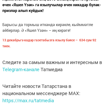
өчен «Яшел Үзән» гә язылучылар өчен никадәр бүләк-
призлар алып куйдык!
Барысы да тормыш иткәндә кирәкле, кыйммәтле
әйберләр. Ә «Яшел Үзән» – иң кирәге!
13 декабрьгә кадәр газетабызга язылу бәясе – 634 сум 92
тиен.
Следите за самым важным и интересным в
Telegram-канале
Татмедиа
Читайте новости Татарстана в
национальном мессенджере MАХ:
https://max.ru/tatmedia