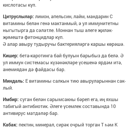
кислотасы күп.
Цитруслылар:
лимон, апельсин, лайм, мандарин С
витамины белән генә мактанмый, ә ул иммунитетны
ныгытырга да сәләтле. Моннан тыш әлеге җиләк-
җимештә фитонцидлар күп.
Ә алар авыру тудыручы бактерияләргә каршы көрәшә.
Кишер:
бета-каротинга бай булуын барыбыз да белә. Ә
ул иммун системасы күзәнәкләре үсешенә ярдәм итә,
анемиядән дә файдасы бар.
Миндаль:
Е витамины салкын тию авыруларыннан сак­
лый.
Имбир:
суган белән сарымсакны бәреп ега, иң яхшы
табигый антибиотик. Әлеге үсемлек составында 10
антивирус матдәләр бар.
Кабак:
пектин, минерал, сирәк очрый торган Т һәм К