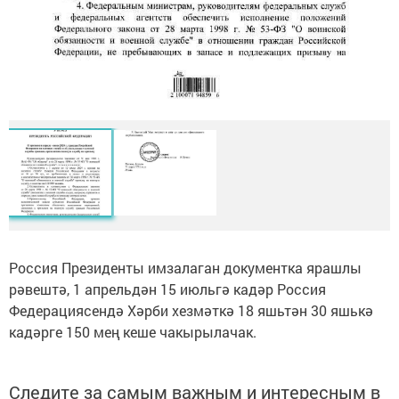
Россия Президенты имзалаган документка ярашлы
рәвештә, 1 апрельдән 15 июльгә кадәр Россия
Федерациясендә Хәрби хезмәткә 18 яшьтән 30 яшькә
кадәрге 150 мең кеше чакырылачак.
Следите за самым важным и интересным в