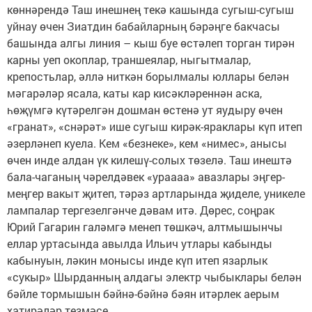
көннәрендә Таш инешнең текә кашында сугыш-сугыш
уйнау өчен Зиатдин бабайларның бәрәңге бакчасы
башында алгы линия – кыш буе өстәлеп торган тирән
карны уеп окоп­лар, траншеялар, ныгытмалар,
крепостьлар, әллә ниткән борылмалы юллары белән
мәгарәләр ясала, каты кар кисәкләреннән аска,
һөҗүмгә күтәрелгән дошман өстенә ут яудыру өчен
«гранат», «снәрәт» ише сугыш кирәк-яраклары күп итеп
әзерләнеп куела. Кем «безнеке», кем «нимес», анысы
өчен инде алдан үк килешү-солых төзелә. Таш инештә
бала-чаганың чәрелдәвек «ураааа» авазлары эңгер-
меңгер вакыт җитеп, тәрәз артларында җиделе, уникеле
лампалар тергезелгәнче дәвам итә. Дөрес, соңрак
Юрий Гагарин галәмгә менеп төшкәч, алтмышынчы
еллар уртасында авылда Ильич утлары кабынды
кабынуын, ләкин монысы инде күп итеп язарлык
«сукыр» Шырданның алдагы электр чыбыклары белән
бәйле тормышын бәйнә-бәйнә бәян итәрлек аерым
хатирәләр тезмәсе.