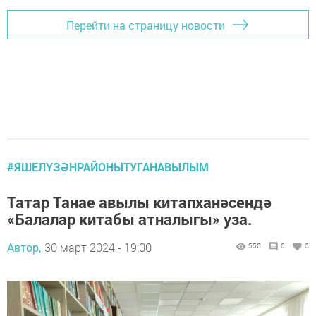
Перейти на страницу новости
#ЯШЕЛҮЗӘНРАЙОНЫТУГАНАВЫЛЫМ
Татар Танае авылы китапханәсендә
«Балалар китабы атналыгы» уза.
Автор,
30 март 2024 - 19:00
550
0
0