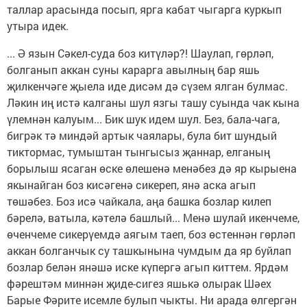
таллар арасында посып, ярга кабат чыгарга куркып
утыра идек.
... Ә язын Сәкел-суда боз китүләр?! Шаулап, гөрләп,
болганып аккан суны карарга авылның бар яшь
җилкенчәге җыела иде дисәм дә сүзем ялган булмас.
Ләкин иң истә калганы шул язгы ташу суында чак кына
үлемнән калуым... Бик шук идем шул. Без, бала-чага,
бигрәк тә миндәй артык чаялары, була бит шундый
тиктормас, тумыштан тынгысыз җаннар, елганың
борылыш ясаган өске өлешенә менәбез дә яр кырыена
якынайган боз кисәгенә сикереп, янә аска агып
төшәбез. Боз исә чайкала, аңа башка бозлар килеп
бәрелә, ватыла, кәтелә башлый... Менә шулай икенчеме,
өченчеме сикерүемдә аягым таеп, боз өстеннән гөрләп
аккан болганчык су ташкынына чумдым да яр буйлап
бозлар белән янәшә иске күпергә агып киттем. Ярдәм
фәрештәм миннән җиде-сигез яшькә олырак Шәех
Барые Фәрите исемле булып чыкты. Ни арада өлгергән