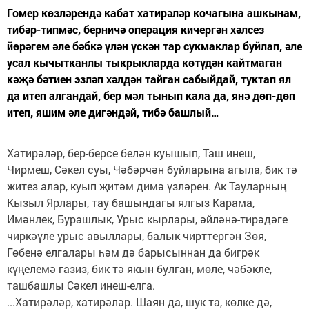
Гомер көзләрендә кабат хатирәләр кочагына ашкынам,
тибәр-типмәс, берничә операция кичергән хәлсез
йөрәгем әле бәбкә үлән үскән тар сукмаклар буйлап, әле
усал кычытканлы тыкрыкларда көтүдән кайтмаган
кәҗә бәтиен эзләп хәлдән тайган сабыйдай, туктап ял
да итеп алгандай, бер мәл тынып кала да, янә дөп-дөп
итеп, яшим әле дигәндәй, тибә башлый…
Хатирәләр, бер-берсе белән куышып, Таш инеш,
Чирмеш, Сәкел суы, Чәбәрчән буйларына агыла, бик тә
житез алар, куып җитәм димә үзләрен. Ак Тауларның
Кызыл Ярлары, тау башындагы ялгыз Карама,
Имәнлек, Бурашлык, Урыс кырлары, әйләнә-тирәдәге
чиркәүле урыс авыллары, балык чирттергән Зөя,
Гөбенә елгалары һәм дә барысыннан да биг­рәк
күңелемә газиз, бик тә якын булган, мөле, чәбәкле,
ташбашлы Сәкел инеш-елга.
...Хатирәләр, хатирәләр. Шаян да, шук та, көлке дә,