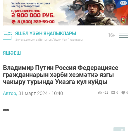
ЯШЕЛ ҮЗӘН ЯҢАЛЫКЛАРЫ
16+
Зеленодольск районының "Яшел Үзән" газетасы
ЯШӘЕШ
Владимир Путин Россия Федерациясе
гражданнарын хәрби хезмәткә язгы
чакыру турында Указга кул куйды
Автор,
31 март 2024 - 10:40
422
0
0
***