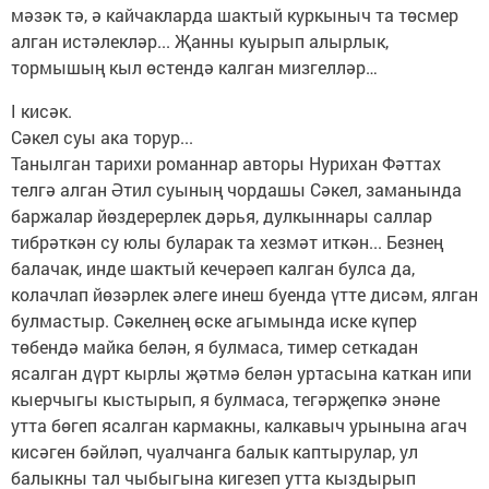
мәзәк тә, ә кайчакларда шактый куркыныч та төсмер
алган истәлекләр... Җанны куырып алырлык,
тормышың кыл өстендә калган мизгелләр…
I кисәк.
Сәкел суы ака торур...
Танылган тарихи романнар авторы Нурихан Фәттах
телгә алган Әтил суының чордашы Сәкел, заманында
баржалар йөздерерлек дәрья, дулкыннары саллар
тибрәткән су юлы буларак та хезмәт иткән... Безнең
балачак, инде шактый кечерәеп калган булса да,
колачлап йөзәрлек әлеге инеш буенда үтте дисәм, ялган
булмас­тыр. Сәкелнең өске агымында иске күпер
төбендә майка белән, я булмаса, тимер сеткадан
ясалган дүрт кырлы җәтмә белән уртасына каткан ипи
кыерчыгы кыстырып, я булмаса, тегәрҗепкә энәне
утта бөгеп ясалган кармакны, калкавыч урынына агач
кисәген бәйләп, чуалчанга балык каптырулар, ул
балыкны тал чыбыгына кигезеп утта кыздырып