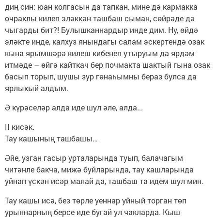
диң син: юан колгасын да тапкан, мине дә кармакка
очраклы килеп эләккән ташбаш сыман, сөйрәде дә
чыгарды бит?! Булышканнардыр инде дим. Ну, өйдә
эләкте инде, калхуз янындагы салам эскертендә озак
кына ярымшәрә килеш кибенеп утыруым да ярдәм
итмәде – өйгә кайткач бер почмакта шактый гына озак
басып торып, шушы зур гөнаһымны бераз булса да
ярлыкый алдым.
Ә күрәселәр алда иде шул әле, алда...
II кисәк.
Тау кашының ташбашы…
Әйе, узган гасыр урталарында туып, балачагым
читәнле бакча, мижә буйларында, тау кашларында
уйнап үскән исәр малай да, ташбаш та идем шул мин.
Тау кашы исә, без төрле уеннар уйный торган төп
урыннарның берсе иде бугай ул чакларда. Кыш