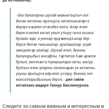
- Без балаларны шулай мавыктыргыч юл
белән китапны яратырга, китапханәләргә
йөрергә җәлеп итәсебез килә. Алар өчен
бирегә килеп китап укып утыру гына кызык
булмас иде, ә уеннар ярдәмендә алар бер-
берсе белән танышалар, аралашалар, уңай
эмоцияләр алалар. Шулай итеп, безнең
балаларыбыз инсафлы, тәртипле һәм әдәпле
булып, киләчәктә тормышлары якты, матур
булсын өчен аларны кечкенәдән үк китапны,
укуны яратырга өйрәтеп үстерү, безнең төп
максатларыбызның берсе, -
дип сөйли
китапханә мөдире Гөлнур Бикзиннурова.
Следите за самым важным и интересным в