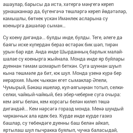
ашаулар, барысы да истә, хәтергә мәңгегә кереп
урнашканнар да, бүгенгәчә төшләргә кереп йөдәтәләр,
камышлы, бөтнек үскән Имәнлек асларына су
коенырга дәшәләр сыман…
Су коену дигәндә... булды инде, булды. Теге, әлеге дә
баягы иске күпердән бераз өстәрәк бик шәп, тирән
урын бар иде. Анда инде Шырданның барлык малай-
шалае су коенырга жыйнала. Монда инде яр буйлары
дуеннан тәмам шомарып беткән. Суга шуннан шуып
кына төшмәле дә бит, юк шул. Монда үзенә күрә бер
иерархия. Мыек чык­кан егет сымаклар Әпели,
Чумырый, Бәкәш ишеләр, кул-аягыңнан тотып, селки-
селки, чайкый-чайкый, без эбер-чеберне суга очыра:
кем аягы белән, кем корсагы белән килеп төшә
дигәндәй... Кем нәрсәгә горазд монда. Менә шундый
чирканчык ала идек без. Күрде инде күрде газиз
башлар, су төбендәге дуенны баш белән айкап,
яртылаш шул пычракка буялып, чучка баласыдай,