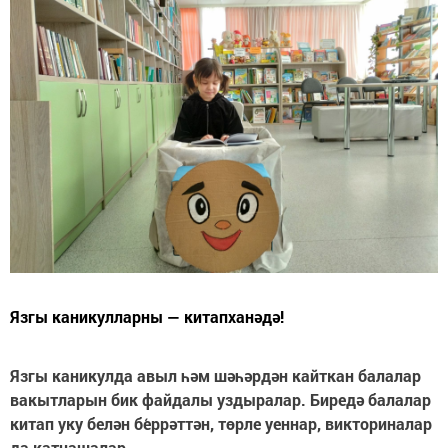
Язгы каникулларны — китапханәдә!
Язгы каникулда авыл һәм шәһәрдән кайткан балалар
вакытларын бик файдалы уздыралар. Биредә балалар
китап уку белән бе́ррәттән, төрле уеннар, викториналар
да катнашалар.