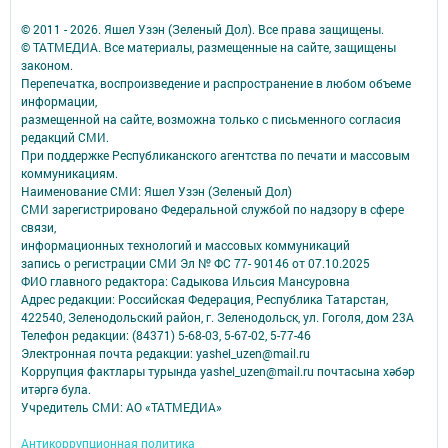
© 2011 - 2026. Яшел Узэн (Зеленый Дол). Все права защищены.
© ТАТМЕДИА. Все материалы, размещенные на сайте, защищены
законом.
Перепечатка, воспроизведение и распространение в любом объеме
информации,
размещенной на сайте, возможна только с письменного согласия
редакций СМИ.
При поддержке Республиканского агентства по печати и массовым
коммуникациям.
Наименование СМИ: Яшел Узэн (Зеленый Дол)
СМИ зарегистрировано Федеральной службой по надзору в сфере
связи,
информационных технологий и массовых коммуникаций
запись о регистрации СМИ Эл № ФС 77- 90146 от 07.10.2025
ФИО главного редактора: Садыкова Ильсия Мансуровна
Адрес редакции: Российская Федерация, Республика Татарстан,
422540, Зеленодольский район, г. Зеленодольск, ул. Гоголя, дом 23А
Телефон редакции: (84371) 5-68-03, 5-67-02, 5-77-46
Электронная почта редакции: yashel_uzen@mail.ru
Коррупция фактлары турында yashel_uzen@mail.ru почтасына хәбәр
итәргә була.
Учредитель СМИ: АО «ТАТМЕДИА»
Антикоррупционная политика