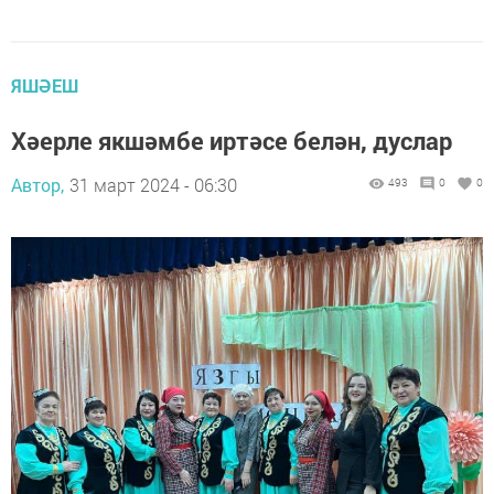
ЯШӘЕШ
Хәерле якшәмбе иртәсе белән, дуслар
Автор,
31 март 2024 - 06:30
493
0
0