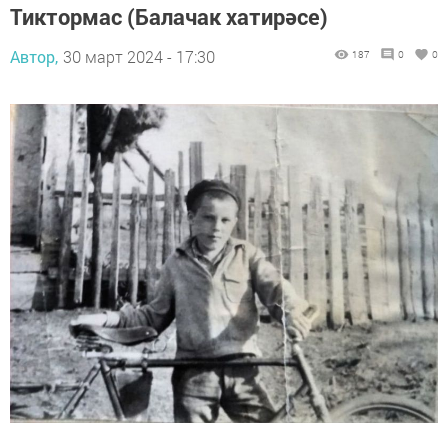
Тиктормас (Балачак хатирәсе)
Автор,
30 март 2024 - 17:30
187
0
0