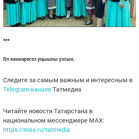
***
Ял көннәрегез уңышлы узсын.
Следите за самым важным и интересным в
Telegram-канале
Татмедиа
Читайте новости Татарстана в
национальном мессенджере MАХ:
https://max.ru/tatmedia