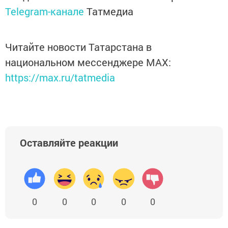
Telegram-канале
Татмедиа
Читайте новости Татарстана в
национальном мессенджере MАХ:
https://max.ru/tatmedia
Оставляйте реакции
0
0
0
0
0