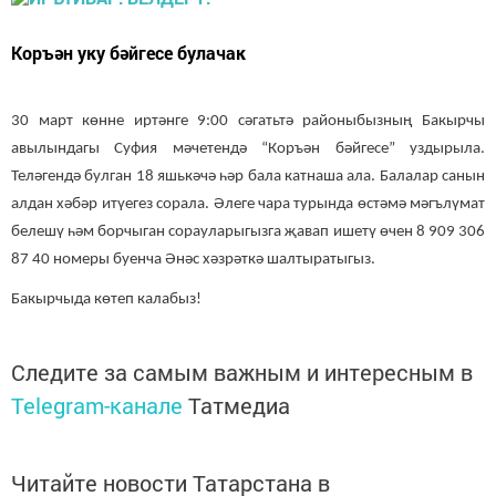
Коръән уку бәйгесе булачак
30 март көнне иртәнге 9:00 сәгатьтә районыбызның Бакырчы
авылындагы Суфия мәчетендә “Коръән бәйгесе” уздырыла.
Теләгендә булган 18 яшькәчә һәр бала катнаша ала. Балалар санын
алдан хәбәр итүегез сорала. Әлеге чара турында өстәмә мәгълүмат
белешү һәм борчыган сорауларыгызга җавап ишетү өчен 8 909 306
87 40 номеры буенча Әнәс хәзрәткә шалтыратыгыз.
Бакырчыда көтеп калабыз!
Следите за самым важным и интересным в
Telegram-канале
Татмедиа
Читайте новости Татарстана в