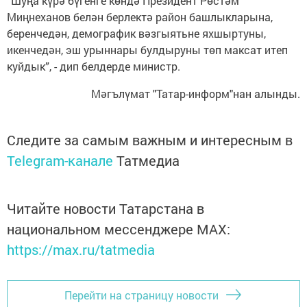
“Шуңа күрә бүгенге көндә Президент Рөстәм
Миңнеханов белән берлектә район башлыкларына,
беренчедән, демографик вәзгыятьне яхшыртуны,
икенчедән, эш урыннары булдыруны төп максат итеп
куйдык”, - дип белдерде министр.
Мәгълүмат "Татар-информ"нан алынды.
Следите за самым важным и интересным в
Telegram-канале
Татмедиа
Читайте новости Татарстана в
национальном мессенджере MАХ:
https://max.ru/tatmedia
Перейти на страницу новости