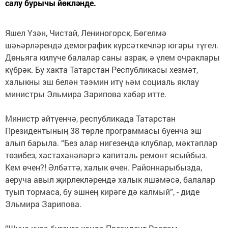
салу бурычы йөкләнде.
Яшел Үзән, Чистай, Лениногорск, Бөгелмә
шәһәрләрендә демографик күрсәткечләр югары түгел.
Дөньяга килүче балалар саны азрак, ә үлем очраклары
күбрәк. Бу хакта Татарстан Республикасы хезмәт,
халыкны эш белән тәэмин итү һәм социаль яклау
министры Эльмира Зарипова хәбәр итте.
Министр әйтүенчә, республикада Татарстан
Президентының 38 төрле программасы буенча эш
алып барыла. “Без алар нигезендә клублар, мәктәпләр
төзибез, хастаханәләргә капиталь ремонт ясыйбыз.
Кем өчен?! Әлбәттә, халык өчен. Районнарыбызда,
аеруча авыл җирлекләрендә халык яшәмәсә, балалар
туып тормаса, бу эшнең кирәге дә калмый”, - диде
Эльмира Зарипова.