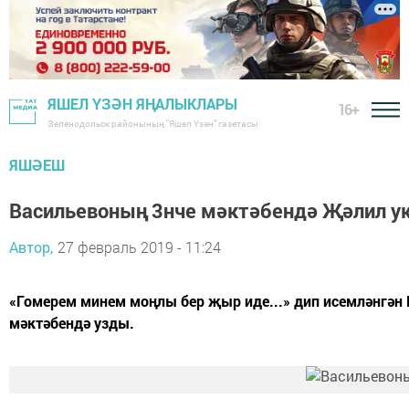
ЯШЕЛ ҮЗӘН ЯҢАЛЫКЛАРЫ
16+
Зеленодольск районының "Яшел Үзән" газетасы
ЯШӘЕШ
Васильевоның 3нче мәктәбендә Җәлил у
Автор,
27 февраль 2019 - 11:24
«Гомерем минем моңлы бер җыр иде...» дип исемләнгән
мәктәбендә узды.