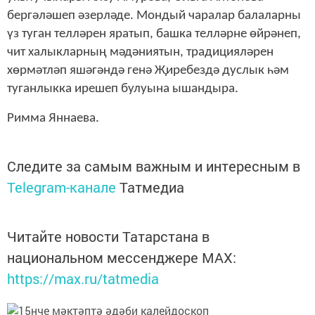
бергәләшеп
әзерләде
.
Мондый
чаралар
балаларны
үз
туган
телләрен
яратып
,
башка
телләрне
өйрәнеп
,
чит
халыкларның
мәдәниятын
,
традицияләрен
хөрмәтләп
яшәгәндә
генә
Җиребездә
дуслык
һәм
туганлыкка
ирешеп
булуына
ышандыра
.
Римма Яннаева.
Следите за самым важным и интересным в
Telegram-канале
Татмедиа
Читайте новости Татарстана в
национальном мессенджере MАХ:
https://max.ru/tatmedia