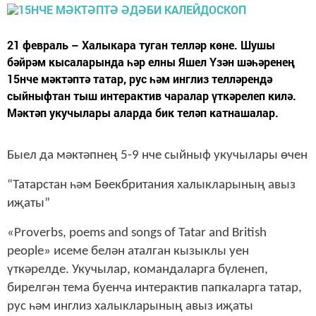
21 февраль – Халыкара туган телләр көне. Шушы
бәйрәм кысаларында һәр елны Яшел Үзән шәһәренең
15нче мәктәптә татар, рус һәм инглиз телләрендә
сыйныфтан тыш интерактив чаралар үткәрелеп килә.
Мәктәп укучылары аларда бик теләп катнашалар.
Быел да мәктәпнең 5-9 нче сыйныф укучылары өчен
“Татарстан һәм Бөекбритания халыкларының авыз
иҗаты”
«Proverbs, poems and songs of Tatar and British
people»
исеме
белән
аталган
кызыклы
уен
үткәрелде
.
Укучылар
,
командаларга
бүленеп
,
бирелгән
тема
буенча
интерактив
папкаларга
татар
,
рус
һәм
инглиз
халыкларының
авыз
иҗаты