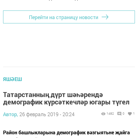
Перейти на страницу новости
ЯШӘЕШ
Татарстанның дүрт шәһәрендә
демографик күрсәткечләр югары түгел
Автор,
26 февраль 2019 - 20:24
1482
0
1
Район башлыкларына демографик вәзгыятьне җайга