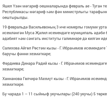
Яшел Үзән мәгариф оешмаларында февраль ае - Туган те
Республикасы мәгариф һәм фән министрлыгы тарафынна
оештырылды.
19 февральдә Васильевоның 3 нче номерлы гомуми урта
исемләнгән Муса Җәлил исемендәге муниципаль әдәби бә
әдәбият һәм сәнгать институты галимнәре дә килгән иде
Салихова Айгөл Рөстәм кызы - Г. Ибраһимов исемендәге 
баручы фәнни хезмәткәре;
Фәрдиева Динара Радий кызы - Г. Ибраһимов исемендәге
хезмәткәре;
Ханнанова Гөлчирә Мәхмүт кызы - Г. Ибраһимов исеменд
хезмәткәре.
Бу чарада 1 – 11 сыйныф укучылары (240 укучы) 5 тө