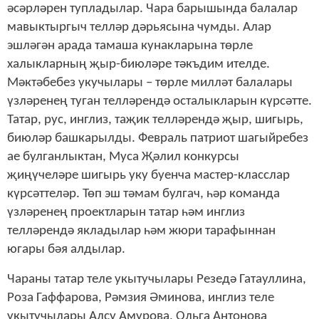
әсәрләрен
тупладылар
.
Чара
барышында
балалар
мавыктыргыч
телләр
дәрьясына
чумды
.
Алар
эшләгән
арада
тамаша
кунакларына
төрле
халыкларның
җыр
-
биюләре
тәкъдим
ителде
.
Мәктәбебез
укучылары
–
төрле
милләт
балалары
үзләренең
туган
телләрендә
осталыкларын
күрсәтте
.
Татар
,
рус
,
инглиз
,
таҗик
телләрендә
җыр
,
шигырь
,
биюләр
башкарылды
.
Февраль
патриот
шагыйребез
ае
булганлыктан
,
Муса
Җәлил
конкурсы
җиңүчеләре
шигырь
уку
буенча
мастер
-
класслар
күрсәттеләр
.
Төп
эш
тәмам
булгач
,
һәр
команда
үзләренең
проектларын
татар
һәм
инглиз
телләрендә
якладылар
һәм
жюри
тарафыннан
югары
бәя
алдылар
.
Чараны
татар
теле
укытучылары
Резедә
Гатауллина
,
Роза
Гаффарова
,
Рәмзия
Әминова
,
инглиз
теле
укытучылары
Алсу
Амурова
,
Ольга
Антонова