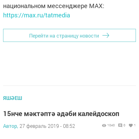
национальном мессенджере MАХ:
https://max.ru/tatmedia
Перейти на страницу новости
ЯШӘЕШ
15нче мәктәптә әдәби калейдоскоп
Автор,
27 февраль 2019 - 08:52
1040
0
1