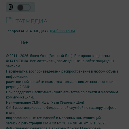
Телефон АО «ТАТМЕДИА»:
(843) 222 09 84
16+
© 2011 - 2026. Яшел Узэн (Зеленый Дол). Все права защищены.
© ТАТМЕДИА. Все материалы, размещенные на сайте, защищены
законом.
Перепечатка, воспроизведение и распространение в любом объеме
информации,
размещенной на сайте, возможна только с письменного согласия
редакций СМИ.
При поддержке Республиканского агентства по печати и массовым
коммуникациям.
Наименование СМИ: Яшел Узэн (Зеленый Дол)
СМИ зарегистрировано Федеральной службой по надзору в сфере
связи,
информационных технологий и массовых коммуникаций
запись о регистрации СМИ Эл № ФС 77- 90146 от 07.10.2025
ФИО главного редактора: Садыкова Ильсия Мансуровна