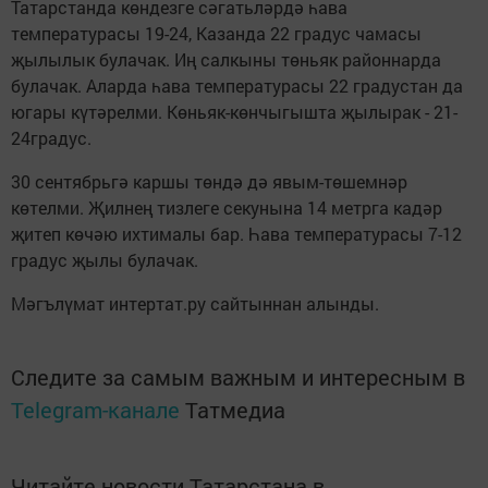
Татарстанда көндезге сәгатьләрдә һава
температурасы 19-24, Казанда 22 градус чамасы
җылылык булачак. Иң салкыны төньяк районнарда
булачак. Аларда һава температурасы 22 градустан да
югары күтәрелми. Көньяк-көнчыгышта җылырак - 21-
24градус.
30 сентябрьгә каршы төндә дә явым-төшемнәр
көтелми. Җилнең тизлеге секунына 14 метрга кадәр
җитеп көчәю ихтималы бар. Һава температурасы 7-12
градус җылы булачак.
Мәгълүмат интертат.ру сайтыннан алынды.
Следите за самым важным и интересным в
Telegram-канале
Татмедиа
Читайте новости Татарстана в