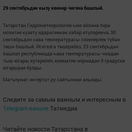
29 сентябрьдән кызу көннәр чигенә башлый.
Татарстан Гидрометеорология һәм әйләнә-тирә
мохитне күзәтү идарәсеннән хәбәр итүләренчә, 30
сентябрьдән һава температурасы сизелерлек түбән
төшә башлый. Исегезгә төшерәбез, 23 сентябрьдән
башлап республикада һава температурасы чмадан
тыш югары күтәрелеп, климатик нормадан 9 градуска
югарырак булды.
Мәгълүмат интертат.ру сайтыннан алынды.
Следите за самым важным и интересным в
Telegram-канале
Татмедиа
Читайте новости Татарстана в