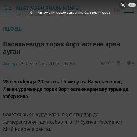
ЯШЕЛ ҮЗӘН ЯҢАЛЫКЛАРЫ
16+
5
Автоматическое закрытие баннера через
Зеленодольск районының "Яшел Үзән" газетасы
ЯШӘЕШ
Васильевода торак йорт өстенә кран
ауган
Автор,
29 сентябрь 2015 - 05:55
1477
0
0
28 сентябрьдә 20 сәгать 15 минутта Васильевоның
Ленин урамында торак йорт өстенә кран аву турында
хәбәр килә.
Бәхеткә зыян күрүчеләр юк, фатирлар да
җимерелмәгән, дип хәбәр итә ТР буенча Россиянең
МЧС идарәсе сайты.