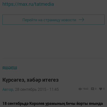
https://max.ru/tatmedia
Перейти на страницу новости
ЯШӘЕШ
Күрсәгез, хәбәр итегез
Автор,
28 сентябрь 2015 - 11:45
1940
0
0
18 сентябрьдә Королев урамының 6нчы йорты янында