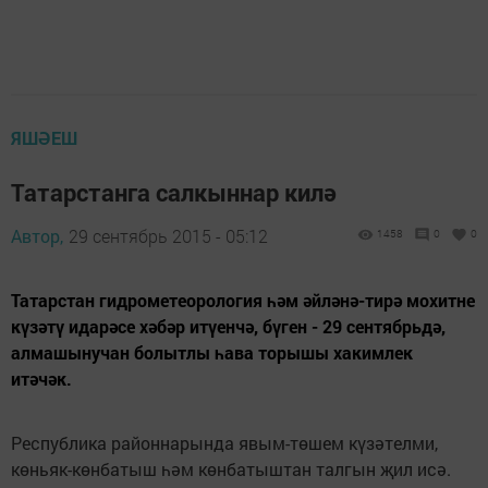
ЯШӘЕШ
Татарстанга салкыннар килә
Автор,
29 сентябрь 2015 - 05:12
1458
0
0
Татарстан гидрометеорология һәм әйләнә-тирә мохитне
күзәтү идарәсе хәбәр итүенчә, бүген - 29 сентябрьдә,
алмашынучан болытлы һава торышы хакимлек
итәчәк.
Республика районнарында явым-төшем күзәтелми,
көньяк-көнбатыш һәм көнбатыштан талгын җил исә.