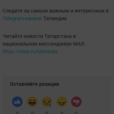
Следите за самым важным и интересным в
Telegram-канале
Татмедиа
Читайте новости Татарстана в
национальном мессенджере MАХ:
https://max.ru/tatmedia
Оставляйте реакции
0
0
0
0
0