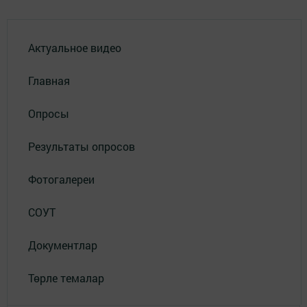
Актуальное видео
Главная
Опросы
Результаты опросов
Фотогалереи
СОУТ
Документлар
Төрле темалар