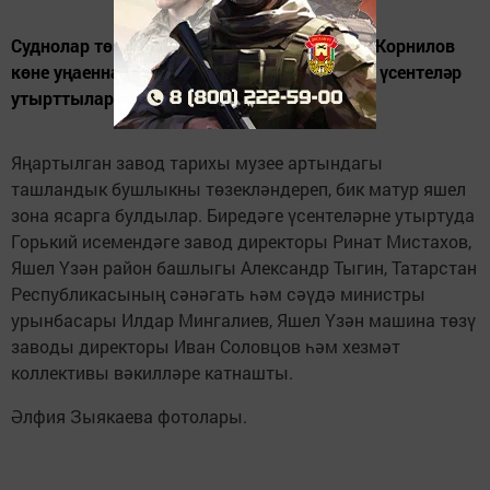
Суднолар төзү заводының 120 еллыгы һәм Корнилов
көне уңаеннан оешма территориясендә яшь үсентеләр
утырттылар.
Яңартылган завод тарихы музее артындагы
ташландык бушлыкны төзекләндереп, бик матур яшел
зона ясарга булдылар. Биредәге үсентеләрне утыртуда
Горький исемендәге завод директоры Ринат Мистахов,
Яшел Үзән район башлыгы Александр Тыгин, Татарстан
Республикасының сәнәгать һәм сәүдә министры
урынбасары Илдар Мингалиев, Яшел Үзән машина төзү
заводы директоры Иван Соловцов һәм хезмәт
коллективы вәкилләре катнашты.
Әлфия Зыякаева фотолары.