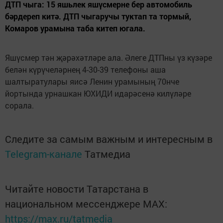
ДТП чыга: 15 яшьлек яшүсмерне бер автомобиль
бәрдереп китә. ДТП чыгаручы туктап та тормый,
Комаров урамына таба китеп югала.
Яшүсмер тән җәрәхәтләре ала. Әлеге ДТПны үз күзәре
белән күрүчеләрнең 4-30-39 телефоны аша
шалтыратулары яисә Ленин урамының 70нче
йортында урнашкан ЮХИДИ идарәсенә килүләре
сорала.
Следите за самым важным и интересным в
Telegram-канале
Татмедиа
Читайте новости Татарстана в
национальном мессенджере MАХ:
https://max.ru/tatmedia