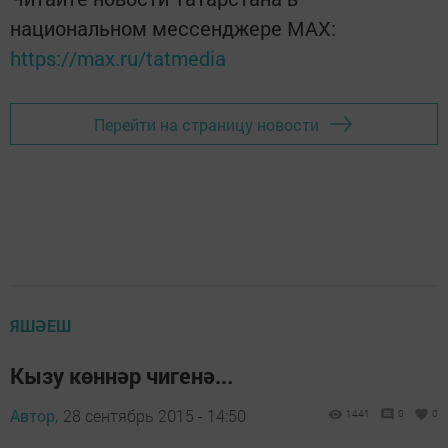
национальном мессенджере MАХ:
https://max.ru/tatmedia
Перейти на страницу новости
ЯШӘЕШ
Кызу көннәр чигенә...
Автор,
28 сентябрь 2015 - 14:50
1441
0
0