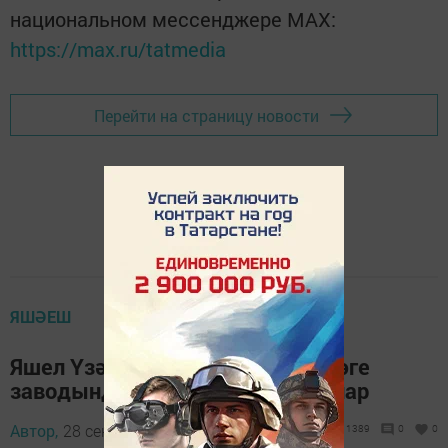
национальном мессенджере MАХ:
https://max.ru/tatmedia
Перейти на страницу новости
ЯШӘЕШ
Яшел Үзәннең Горький исемендәге
заводында яңа аллея утырттылар
Автор,
28 сентябрь 2015 - 13:27
1389
0
0