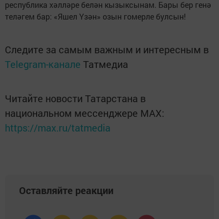
республика хәлләре белән кызыксынам. Бары бер генә
теләгем бар: «Яшел Үзән» озын гомерле булсын!
Следите за самым важным и интересным в
Telegram-канале
Татмедиа
Читайте новости Татарстана в
национальном мессенджере MАХ:
https://max.ru/tatmedia
Оставляйте реакции