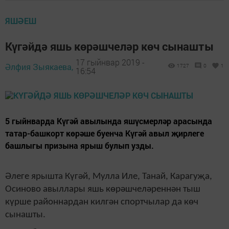
ЯШӘЕШ
Күгәйдә яшь көрәшчеләр көч сынашты
17 гыйнвар 2019 -
Әлфия Зыякаева,
1727
0
1
16:54
​​​​​​​5 гыйнварда Күгәй авылында яшүсмерләр арасында
татар-башкорт көрәше буенча Күгәй авыл җирлеге
башлыгы призына ярыш булып узды.
Әлеге ярышта Күгәй, Мулла Иле, Танай, Карагуҗа,
Осиново авыллары яшь көрәшчеләреннән тыш
күрше районнардан килгән спортчылар да көч
сынашты.