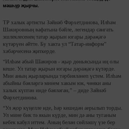
мәшһүр җырчы.
ТР халык артисты Зәйнәб Фәрхетдинова, Илһам
Шакировның вафатына бәйле, легендар сәнгать
эшлеклесенең татар җырын югары дәрәҗәгә
күтәрүен әйтте. Бу хакта ул “Татар-информ”
хәбәрчесенә җиткерде.
“Илһам абый Шакиров - җыр дөньясында иң олы
кеше. Ул татар җырын югары дәрәҗәгә күтәрде.
Мин аның җырларында тәрбияләнеп үстем. Илһам
абыйны бәяләргә минем хакым юк, чөнки аны
халык күптән инде бәяләгән,” – диде Зәйнәб
Фәрхетдинова.
“Ул җор күңелле иде, һәр кешедән аерылып торды.
Ул мине бик тә якын күрде, мин дә аны туганым
кебек кабул иттем. Аның белән сөйләшү үзе бер