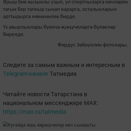
Ярыш бик кызыклы узып, ул спортчыларга көчләрен
тагын бер тапкыр сынап карарга, осталыкларын
арттырырга мөмкинлек бирде.
Үз авырлыклары буенча җиңүчеләргә бүләкләр
бирелде.
Фирдүс Зәйнуллин фотолары.
Следите за самым важным и интересным в
Telegram-канале
Татмедиа
Читайте новости Татарстана в
национальном мессенджере MАХ:
https://max.ru/tatmedia