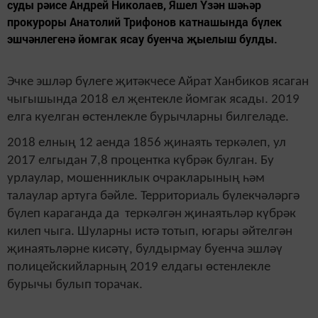
суды рәисе Андрей Николаев, Яшел Үзән шәһәр
прокуроры Анатолий Трифонов катнашында бүлек
эшчәнлегенә йомгак ясау буенча җыелыш булды.
Эчке эшләр бүлеге җитәкчесе Айрат Ханбиков ясаган
чыгышында 2018 ел җентекле йомгак ясады. 2019
елга куелган өстенлекле бурычларны билгеләде.
2018 елның 12 аенда 1856 җинаять теркәлеп, ул
2017 елгыдан 7,8 процентка күбрәк булган. Бу
урлаулар, мошенниклык очракларының һәм
талаулар артуга бәйле. Территориаль бүлекчәләргә
бүлеп караганда да теркәлгән җинаятьләр күбрәк
килеп чыга. Шуларны истә тотып, югары әйтелгән
җинаятьләрне кисәтү, булдырмау буенча эшләү
полицейскийларның 2019 елдагы өстенлекле
бурычы булып торачак.