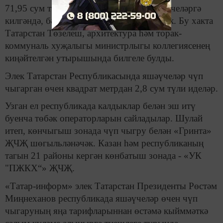
71,95 сум түләячәк. Шәхси торакта яшәүчеләргә
килгәндә, бәя 78,05 сумны тәшкил итәчәк. Бу хакта
Татарстан Төзелеш, архитектура һәм торак-
коммуналь хуҗалыгы министрлыгы коллегиясенең
киңәйтелгән утырышында билгеле булды.
Элек Татарстан Республикасында яшәүчеләр чүп
чыгарган өчен квадрат метрдан 2,8 сум түли иделәр.
Узган ел республикада калдыклар белән эш итү
буенча төбәк операторларын сайладылар. Шулай
итеп, көнчыгыш зонада чүп чыгру белән «Гринта»
ҖЧҖ шөгыльләнәчәк. Казан һәм республиканың
тагын 21 районы кергән көнбатыш зонада - «УК
"ПЖКХ“» ҖЧҖ.
«Татар-информ» элек Татарстан Президенты Рөстәм
Миңнеханов республикада яшәүчеләр өчен чүп
чыгаруның яңа тарифларыннан өстәмә кыйммәткә