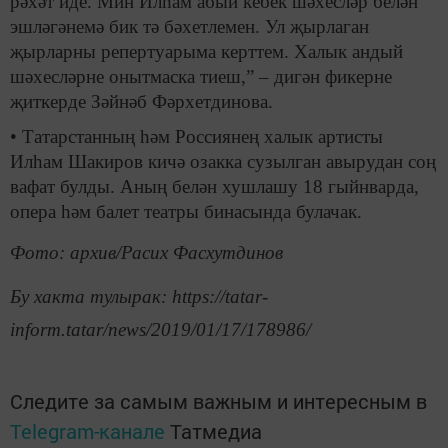
рәхәт иде. Мин Илһам абый кебек шәхесләр белән
эшләгәнемә бик тә бәхетлемен. Ул җырлаган
җырларны репертуарыма керттем. Халык андый
шәхесләрне онытмаска тиеш,” – дигән фикерне
җиткерде Зәйнәб Фәрхетдинова.
• Татарстанның һәм Россиянең халык артисты
Илһам Шакиров кичә озакка сузылган авырудан соң
вафат булды. Аның белән хушлашу 18 гыйнварда,
опера һәм балет театры бинасында булачак.
Фото: архив/Расих Фасхутдинов
Бу хакта тулырак: https://tatar-
inform.tatar/news/2019/01/17/178986/
Следите за самым важным и интересным в
Telegram-канале
Татмедиа