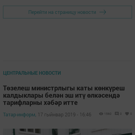
Перейти на страницу новости
ЦЕНТРАЛЬНЫЕ НОВОСТИ
Төзелеш министрлыгы каты көнкүреш
калдыклары белән эш итү өлкәсендә
тарифларны хәбәр итте
Татар-информ,
17 гыйнвар 2019 - 16:46
1560
0
0