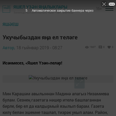
ЯШЕЛ ҮЗӘН ЯҢАЛЫКЛАРЫ
16+
5
Автоматическое закрытие баннера через
Зеленодольск районының "Яшел Үзән" газетасы
ЯШӘЕШ
Укучыбыздан яңа ел теләге
Автор,
18 гыйнвар 2019 - 08:27
1607
0
0
Исәнмесез, «Яшел Үзән»леләр!
Мин Карашәм авылыннан Мәдинә апагыз Низамиева
булам. Сезнең газетага нәшер ителә башлаганнан
бирле, бер ел да калдырмый язылып барам. Газета
килү белән эшемне ташлап, тизрәк укып алам. Район,