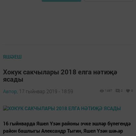
ЯШӘЕШ
Хокук сакчылары 2018 елга нәтиҗә
ясады
Автор,
17 гыйнвар 2019 - 18:59
1467
0
0
​​​​​​​16 гыйнварда Яшел Үзән районы эчке эшләр бүлегендә
район башлыгы Александр Тыгин, Яшел Үзән шәһәр