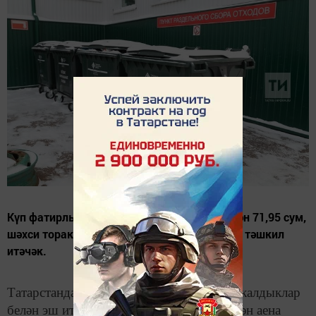
Күп фатирлы йортларда ул аена бер кешедән 71,95 сум,
шәхси торакта яшәүчеләр өчен 78,05 сумны тәшкил
итәчәк.
Татарстанда яшәүчеләр каты коммуналь калдыклар
белән эш итү хезмәтләре өчен бер кешедән аена