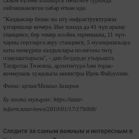
салым күләме алынырга тиешлеге турында
сөйләшкәнлеген хәбәр иткән иде.
"Калдыклар белән эш итү инфраструктурасы
үзгәрешләр кичерә. Ике зонада да 41 чүп аралау
станциясе, бер тимер юл-йөк терминалы, 11 чүп-
чарны сортларга аеру станциясе, 5 муниципальара
каты көнкүреш калдыклары полигоны төзү
планлаштырыла", - дип белдерде утырышта
Татарстан Төзелеш, архитектура һәм торак-
коммуналь хуҗалыгы министры Ирек Фәйзуллин.
Фото: архив/Михаил Захаров
Бу хакта тулырак: https://tatar-
inform.tatar/news/2019/01/17/179008/
Следите за самым важным и интересным в