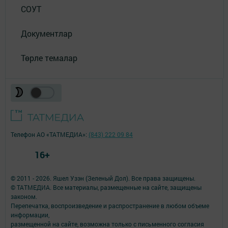
СОУТ
Документлар
Төрле темалар
Телефон АО «ТАТМЕДИА»:
(843) 222 09 84
16+
© 2011 - 2026. Яшел Узэн (Зеленый Дол). Все права защищены.
© ТАТМЕДИА. Все материалы, размещенные на сайте, защищены
законом.
Перепечатка, воспроизведение и распространение в любом объеме
информации,
размещенной на сайте, возможна только с письменного согласия