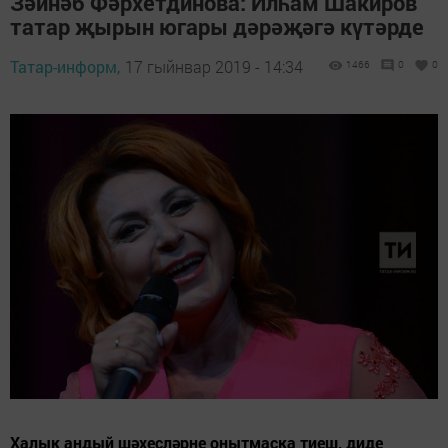
Зәйнәб Фәрхетдинова: Илһам Шакиров
татар җырын югары дәрәҗәгә күтәрде
Татар-информ,
17 гыйнвар 2019 - 14:34
1466
0
0
Халык андый шәхесләрне онытмаска тиеш, диде