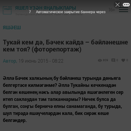
ЯШЕЛ ҮЗӘН ЯҢАЛЫКЛАРЫ
16+
6
Автоматическое закрытие баннера через
Зеленодольск районының "Яшел Үзән" газетасы
ЯШӘЕШ
Тукай кем дә, Бәчек кайда – бәйләнешне
кем тоя? (фоторепортаж)
Автор,
19 июнь 2015 - 08:22
809
0
0
Әллә Бәчек халкының бу бәйләнеш турында дөньяга
белгертәсе килмәгәнме? Әллә Тукайны кечкенәдән
белгән кешенең нәкъ алар авылында яшәгәнлеген сер
итеп саклаудан тәм тапканнармы? Ничек булса да
булган, соңгы берничә елны санамаганда, бу турыда,
шул тирәдә яшәүчеләрдән кала, бик сирәк кеше
белгәндер.