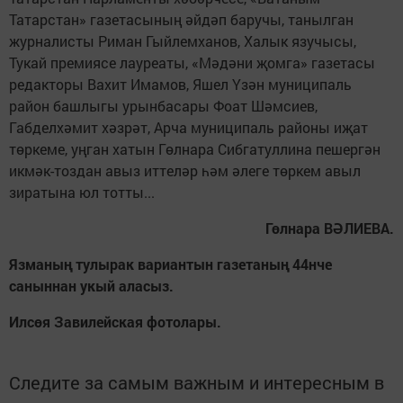
Татарстан» газетасының әйдәп баручы, танылган
журналисты Риман Гыйлемханов, Халык язучысы,
Тукай премиясе лауреаты, «Мәдәни җомга» газетасы
редакторы Вахит Имамов, Яшел Үзән муниципаль
район башлыгы урынбасары Фоат Шәмсиев,
Габделхәмит хәзрәт, Арча муниципаль районы иҗат
төркеме, уңган хатын Гөлнара Сибгатуллина пешергән
икмәк-тоздан авыз иттеләр һәм әлеге төркем авыл
зиратына юл тотты...
Гөлнара ВӘЛИЕВА.
Язманың тулырак вариантын газетаның 44нче
саныннан укый аласыз.
Илсөя Завилейская фотолары.
Следите за самым важным и интересным в