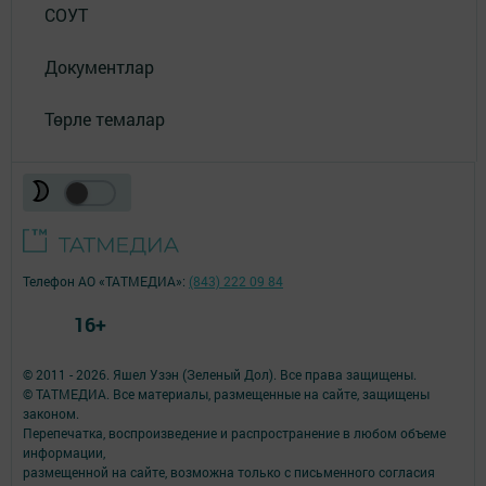
СОУТ
Документлар
Төрле темалар
Телефон АО «ТАТМЕДИА»:
(843) 222 09 84
16+
© 2011 - 2026. Яшел Узэн (Зеленый Дол). Все права защищены.
© ТАТМЕДИА. Все материалы, размещенные на сайте, защищены
законом.
Перепечатка, воспроизведение и распространение в любом объеме
информации,
размещенной на сайте, возможна только с письменного согласия