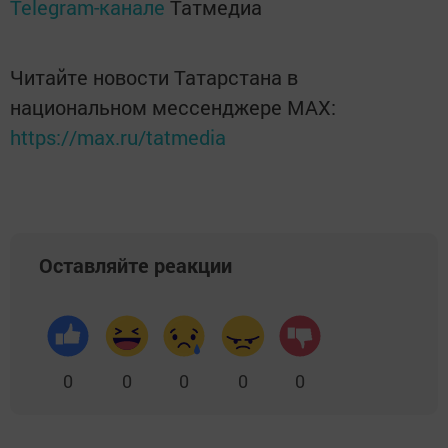
Telegram-канале
Татмедиа
Читайте новости Татарстана в
национальном мессенджере MАХ:
https://max.ru/tatmedia
Оставляйте реакции
0
0
0
0
0