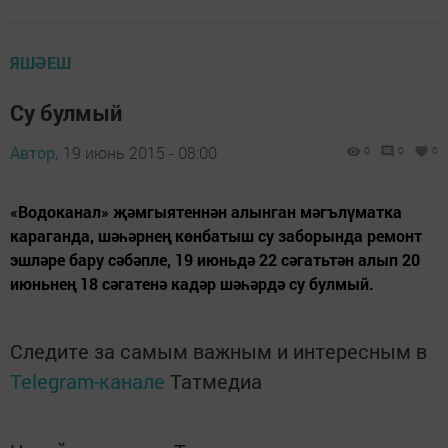
ЯШӘЕШ
Су булмый
Автор,
19 июнь 2015 - 08:00
0
0
0
«Водоканал» җәмгыятеннән алынган мәгълүматка
караганда, шәһәрнең көнбатыш су заборында ремонт
эшләре бару сәбәпле, 19 июньдә 22 сәгатьтән алып 20
июньнең 18 сәгатенә кадәр шәһәрдә су булмый.
Следите за самым важным и интересным в
Telegram-канале
Татмедиа