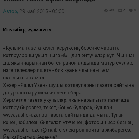
Автор,
29 май 2015 - 05:00
988
0
0
Игътибар, җәмәгать!
«Кулыма газета килеп керүгә, иң беренче чиратта
котлауларны укып чыгам!» - дип әйтүчеләр күп. Чыннан
да, якыннарыңнан бөтен район алдында матур сүзләр,
изге теләкләр ишетү - бик куанычлы һәм һәм
шатлыклы гамәл.
Хәзер «Яшел Үзән» шушы котлауларны газета сайтына
да урнаштыру мөмкинлеген бирә.
Хөрмәтле газета укучылар, якыннарыгызга газетада
котлау бирсәгез, текст, бонус буларак, бушлай
www.yashel-uzan.ru газета сайтында да чыга. Туган
көнен, юбилеен билгеләп үтүченең фотосын исә безнең
www.yashel_uzen@mail.ru электрон почтага җибәрегез.
Йә, кайсыгыз беренче?!