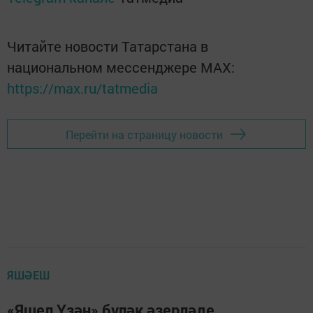
Читайте новости Татарстана в
национальном мессенджере MАХ:
https://max.ru/tatmedia
Перейти на страницу новости
ЯШӘЕШ
«Яшел Үзән» бүләк әзерләде