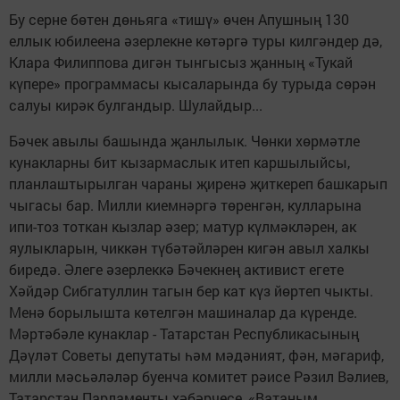
Бу серне бөтен дөньяга «тишү» өчен Апушның 130
еллык юбилеена әзерлекне көтәргә туры килгәндер дә,
Клара Филиппова дигән тынгысыз җанның «Тукай
күпере» программасы кысаларында бу турыда сөрән
салуы кирәк булгандыр. Шулайдыр...
Бәчек авылы башында җанлылык. Чөнки хөрмәтле
кунакларны бит кызармаслык итеп каршылыйсы,
планлаштырылган чараны җиренә җиткереп башкарып
чыгасы бар. Милли киемнәргә төренгән, кулларына
ипи-тоз тоткан кызлар әзер; матур күлмәкләрен, ак
яулыкларын, чиккән түбәтәйләрен кигән авыл халкы
биредә. Әлеге әзерлеккә Бәчекнең активист егете
Хәйдәр Сибгатуллин тагын бер кат күз йөртеп чыкты.
Менә борылышта көтелгән машиналар да күренде.
Мәртәбәле кунаклар - Татарстан Республикасының
Дәүләт Советы депутаты һәм мәдәният, фән, мәгариф,
милли мәсьәләләр буенча комитет рәисе Рәзил Вәлиев,
Татарстан Парламенты хәбәрчесе, «Ватаным