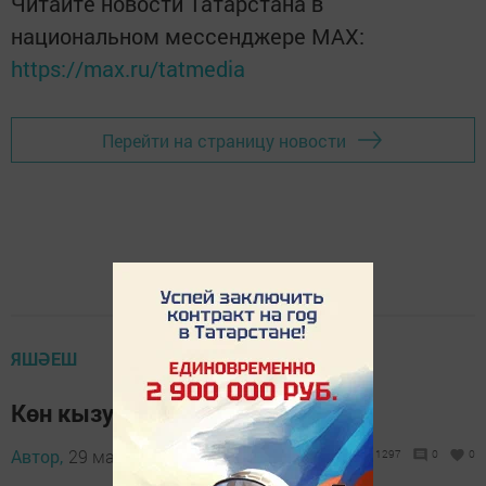
Читайте новости Татарстана в
национальном мессенджере MАХ:
https://max.ru/tatmedia
Перейти на страницу новости
ЯШӘЕШ
Көн кызу булачак
Автор,
29 май 2015 - 05:02
1297
0
0