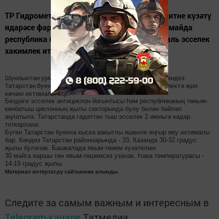
ТР Гидрометеорология һәм әйләнә-тирә мохитне күзәтү
идарәсе фаразларына караганда, бүген - 29майда
республика буенча 33 градуска кадәр аномаль эсселек
хакимлек итәчәк.
Шунлыктан урманнарда янгын чыгу куркынычы зур. Көндез
Татарстан буенча яшен һәм секундына 15-20 метр тизлектә җил
көчәю ихтималы бар.
Бездәге эсселек антициклон йогынтысы һәм республиканың төньяк-
көнбатыш циклонның җылы секторында булу белән бәйләп
аңлатыла. Татарстанда гадәттән тыш эсселек 2 июньгә кадәр
тоткарлана.
Бүген Татарстан буенча кыска вакытлы яшенле яңгыр яву ихтималы
бар. Көндез Татарстан районнарында - 33, Казанда 30-32 градус
җылы булачак. Башкалада явым-төәем күзәтелми.
30 майга еаршы төн явым-төшемсез узачак. Һава температурасы -
14-19 градус җылы.
Материал интертат.ру сайтыннан алынды.
Следите за самым важным и интересным в
Telegram-канале
Татмедиа