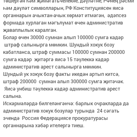
төшергән һәм җәмәгатьчелекне, дәүләтне, РФнең рәсми
һәм дәүләт символларын, РФ Конституциясен яисә
органнарын ачыктан-ачык хөрмәт итмәгән, әдәпсез
формада хурлаган мәгълүмат өчен административ
җаваплылык каралган.
Болар өчен 30000 сумнан алып 100000 сумга кадәр
штраф салынырга мөмкин. Шундый хокук бозу
кабатланса, штраф суммасы 100000 сумнан 200000
сумга кадәр җитәргә яисә 15 тәүлеккә кадәр
административ арест салынырга мөмкин.
Шундый ук хокук бозу факты икедән артып китсә,
штраф 200000 сумнан алып 300000 сумга җитәчәк.
Яисә унбиш тәүлеккә кадәр административ арест
салына.
Искәрмәләрдә билгеләнгәнчә: барлык очракларда да
административ хокук бозулар турында 24 сәгать
эчендә Россия Федерациясе прокуратурасы
органнарына хәбәр ителергә тиеш.