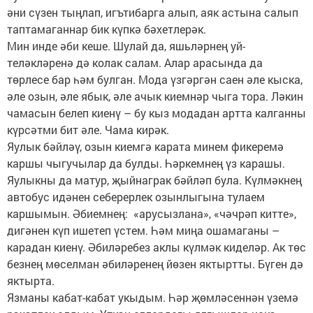
әни сүзен тыңлап, игътибарга алып, аяк астына салып
таптамаганнар бик күпкә бәхетлерәк.
Мин инде әби кеше. Шулай да, яшьләрнең уй-
теләкләренә дә колак салам. Алар арасында да
төрлесе бар һәм булган. Мода үзгәргән саен әле кыска,
әле озын, әле ябык, әле ачык киемнәр чыга тора. Ләкин
чамасын белеп киенү – бу кыз модадан артта калганны
күрсәтми бит әле. Чама кирәк.
Яулык бәйләү, озын киемгә карата минем фикеремә
каршы чыгучылар да булды. Һәркемнең үз карашы.
Яулыкны да матур, җыйнаграк бәйләп була. Күлмәкнең
автобус идәнен себерерлек озынлыгына тулаем
каршымын. Әбиемнең: «арусызлана», «чәчрәп китте»,
дигәнен күп ишетеп үстем. Һәм миңа ошамаганы –
карадан киенү. Әбиләребез аклы күлмәк киделәр. Ак төс
безнең мөселман әбиләренең йөзен яктыртты. Бүген дә
яктырта.
Язманы кабат-кабат укыдым. Һәр җөмләсеннән үземә