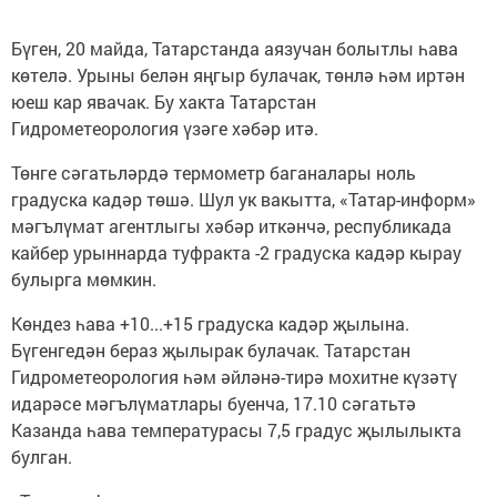
Бүген, 20 майда, Татарстанда аязучан болытлы һава
көтелә. Урыны белән яңгыр булачак, төнлә һәм иртән
юеш кар явачак. Бу хакта Татарстан
Гидрометеорология үзәге хәбәр итә.
Төнге сәгатьләрдә термометр баганалары ноль
градуска кадәр төшә. Шул ук вакытта, «Татар-информ»
мәгълүмат агентлыгы хәбәр иткәнчә, республикада
кайбер урыннарда туфракта -2 градуска кадәр кырау
булырга мөмкин.
Көндез һава +10...+15 градуска кадәр җылына.
Бүгенгедән бераз җылырак булачак. Татарстан
Гидрометеорология һәм әйләнә-тирә мохитне күзәтү
идарәсе мәгълүматлары буенча, 17.10 сәгатьтә
Казанда һава температурасы 7,5 градус җылылыкта
булган.