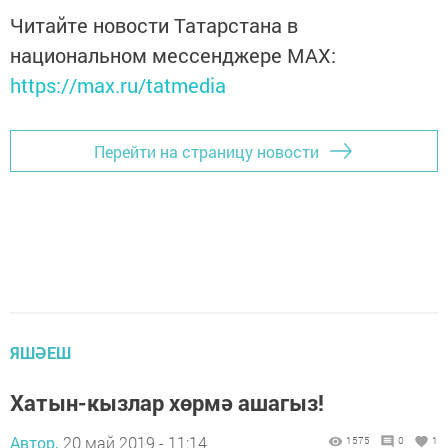
Читайте новости Татарстана в
национальном мессенджере MАХ:
https://max.ru/tatmedia
Перейти на страницу новости
ЯШӘЕШ
Хатын-кызлар хөрмә ашагыз!
Автор,
20 май 2019 - 11:14
1575
0
1