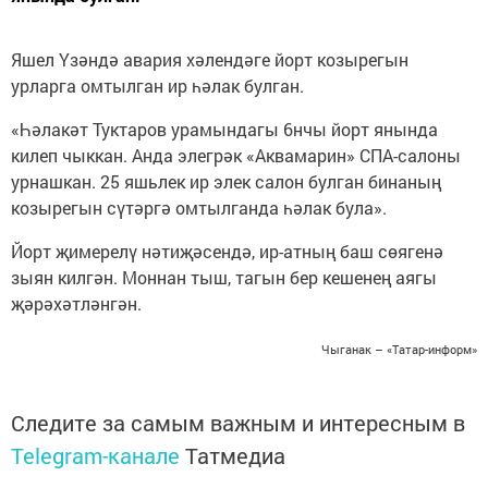
Яшел Үзәндә авария хәлендәге йорт козырегын
урларга омтылган ир һәлак булган.
«Һәлакәт Туктаров урамындагы 6нчы йорт янында
килеп чыккан. Анда элегрәк «Аквамарин» СПА-салоны
урнашкан. 25 яшьлек ир элек салон булган бинаның
козырегын сүтәргә омтылганда һәлак була».
Йорт җимерелү нәтиҗәсендә, ир-атның баш сөягенә
зыян килгән. Моннан тыш, тагын бер кешенең аягы
җәрәхәтләнгән.
Чыганак – «Татар-информ»
Следите за самым важным и интересным в
Telegram-канале
Татмедиа