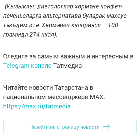
(Кызыклы: диетологлар хөрмәне конфет-
печеньеларга альтернатива буларак махсус
тәкъдим итә. Хөрмәнең калория­се – 100
граммда 274 ккал).
Следите за самым важным и интересным в
Telegram-канале
Татмедиа
Читайте новости Татарстана в
национальном мессенджере MАХ:
https://max.ru/tatmedia
Перейти на страницу новости