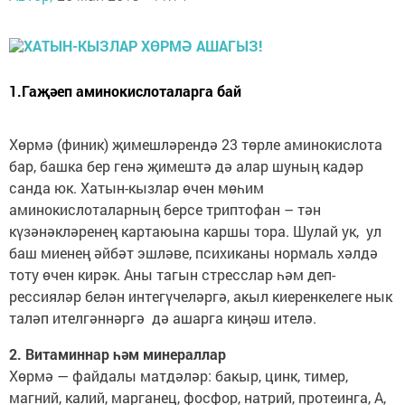
1.Гаҗәеп аминокислоталарга бай
Хөрмә (финик) җимешләрендә 23 төрле аминокислота
бар, башка бер генә җимештә дә алар шуның кадәр
санда юк. Хатын-кызлар өчен мөһим
аминокислоталарның берсе триптофан – тән
күзәнәкләренең картаюына каршы тора. Шулай ук, ул
баш миенең әйбәт эшләве, психиканы нормаль хәлдә
тоту өчен кирәк. Аны тагын стресслар һәм деп­
рессияләр белән интегүчеләргә, акыл киеренкелеге нык
таләп ителгәннәргә дә ашарга киңәш ителә.
2. Витаминнар һәм минераллар
Хөрмә — файдалы матдәләр: бакыр, цинк, тимер,
магний, калий, марганец, фосфор, натрий, протеинга, А,