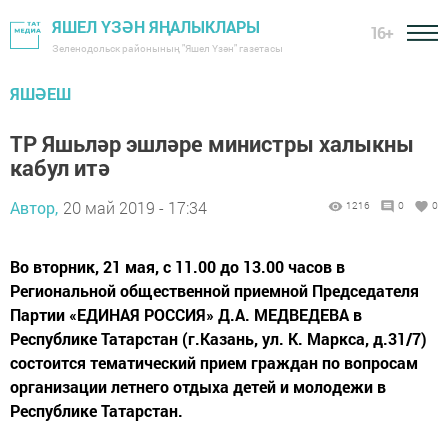
ЯШЕЛ ҮЗӘН ЯҢАЛЫКЛАРЫ
16+
Зеленодольск районының "Яшел Үзән" газетасы
ЯШӘЕШ
ТР Яшьләр эшләре министры халыкны
кабул итә
Автор,
20 май 2019 - 17:34
1216
0
0
Во вторник, 21 мая, с 11.00 до 13.00 часов в
Региональной общественной приемной Председателя
Партии «ЕДИНАЯ РОССИЯ» Д.А. МЕДВЕДЕВА в
Республике Татарстан (г.Казань, ул. К. Маркса, д.31/7)
состоится тематический прием граждан по вопросам
организации летнего отдыха детей и молодежи в
Республике Татарстан.