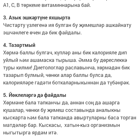
А1, С, В төркеме витаминнарына бай.
3. Азык эшкәртүне яхшырта
Чистарту үзлегенә ия булган бу җимешләр ашкайнату
эшчәнлеге өчен дә бик файдалы.
4. Тазартмый
Хөрмә баллы булгач, күпләр аны бик калорияле дип
уйлый һәм ашамаска тырыша. Әмма бу дөреслеккә
туры килми! Диетологлар раславынча, хөрмәдән бик
тазарып булмый, чөнки алар баллы булса да,
калорияләре гадәти боткаларныкыннан да түбәнрәк.
5. Йөклеләргә дә файдалы
Хөрмәне бала тапканчы да, аннан соң да ашарга
кушалар, чөнки бу җимеш составында аналыкны
кыскарта һәм бала тапканда авыртуларны баса торган
матдәләр бар. Кыскасы, хатын-кыз организмын
ныгытырга ярдәм итә.