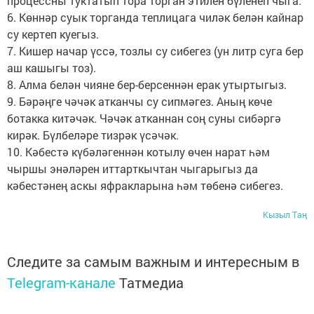
процессны туктатып тора торган этилен бүленеп чыга.
6. Көннәр суык торганда теплицага чиләк белән кайнар
су кертеп куегыз.
7. Кишер начар үссә, тозлы су сибегез (ун литр суга бер
аш кашыгы тоз).
8. Алма белән чияне бер-берсеннән ерак утыртыгыз.
9. Бәрәңге чәчәк атканчы су сипмәгез. Аның көче
ботакка китәчәк. Чәчәк атканнан соң суны сибәргә
кирәк. Бүлбеләре тизрәк үсәчәк.
10. Кәбестә күбәләгеннән котылу өчен нарат һәм
чыршы энәләрен иттарткычтан чыгарыгыз да
кәбестәнең аскы яфракларына һәм төбенә сибегез.
Кызыл Таң
Следите за самым важным и интересным в
Telegram-канале
Татмедиа