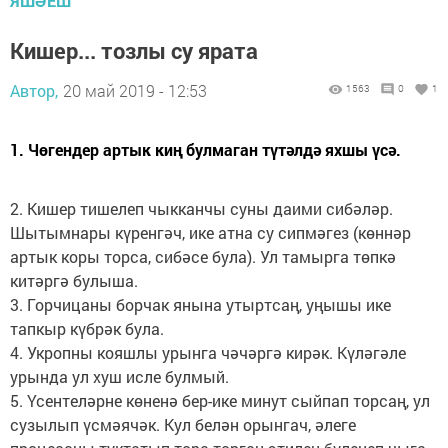
ЯШӘЕШ
Кишер... тозлы су ярата
Автор,
20 май 2019 - 12:53
1563
0
1
1. Чөгендер артык киң булмаган түтәлдә яхшы үсә.
2. Кишер тишелеп чыкканчы суны даими сибәләр.
Шытымнары күренгәч, ике атна су сипмәгез (көннәр
артык коры торса, сибәсе була). Ул тамырга төпкә
китәргә булыша.
3. Горчицаны борчак янына утыртсаң, уңышы ике
тапкыр күбрәк була.
4. Укропны кояшлы урынга чәчәргә кирәк. Күләгәле
урында ул хуш исле булмый.
5. Үсентеләрне көненә бер-ике минут сыйпап торсаң, ул
сузылып үсмәячәк. Кул белән орынгач, әлеге