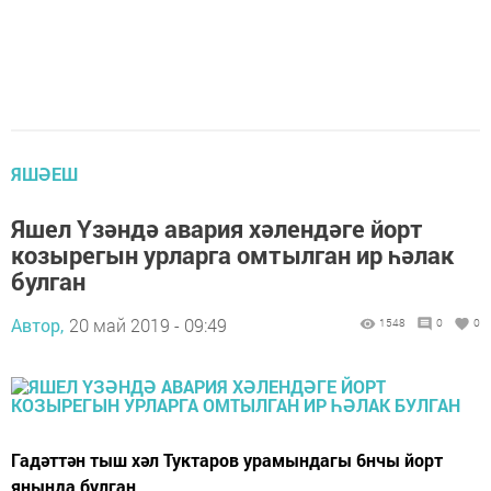
ЯШӘЕШ
Яшел Үзәндә авария хәлендәге йорт
козырегын урларга омтылган ир һәлак
булган
Автор,
20 май 2019 - 09:49
1548
0
0
Гадәттән тыш хәл Туктаров урамындагы 6нчы йорт
янында булган.