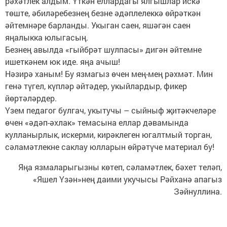
рәхәтлек алдым. Үткән еллардагы ялгышлар искә
төште, әбиләребезнең безне әдәплелеккә өйрәткән
әйтемнәре барланды. Укыган саен, яшәгән саен
яңалыкка юлыгасың.
Безнең авылда «гыйбрәт шулпасы» дигән әйтемне
ишеткәнем юк иде. яңа ачыш!
Нәзирә ханым! Бу язмагыз өчен мең-мең рәхмәт. Мин
генә түгел, күп­ләр әйтәдер, укыйлардыр, фикер
йөртәләрдер.
Үзем педагог булгач, укытучы – сыйныф җитәкчеләре
өчен «әдәп-әхлак» темасына еллар дәвамында
кулланырлык, искерми, кирәклеген югалтмый торган,
сәламәтлекне сак­лау юлларын өйрәтүче материал бу!
Яңа язмаларыгызны көтеп, сәламәтлек, бәхет теләп,
«Яшел Үзән»нең даими укучысы Рәйханә апагыз
Зәйнуллина.