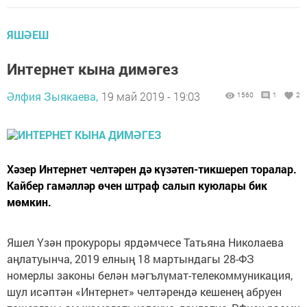
ЯШӘЕШ
Интернет кына димәгез
Әлфия Зыякаева,
19 май 2019 - 19:03
1560
1
2
Хәзер Интернет челтәрен дә күзәтеп-тикшереп торалар.
Кайбер гамәлләр өчен штраф салып куюлары бик
мөмкин.
Яшел Үзән прокуроры ярдәмчесе Татьяна Николаева
аңлатуынча, 2019 елның 18 мартындагы 28-ФЗ
номерлы законы белән мәгълүмат-телекоммуникация,
шул исәптән «Интернет» челтәрендә кешенең абруен