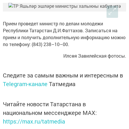
Прием проведет министр по делам молодежи
Республики Татарстан Д.И.Фаттахов. Записаться на
прием и получить дополнительную информацию можно
по телефону: (843) 238–10–00.
Илсөя Завилейская фотосы.
Следите за самым важным и интересным в
Telegram-канале
Татмедиа
Читайте новости Татарстана в
национальном мессенджере MАХ:
https://max.ru/tatmedia