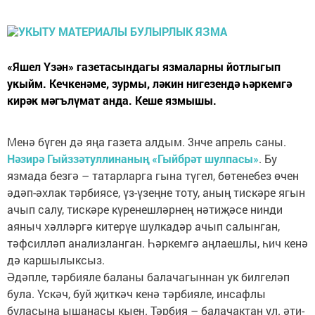
«Яшел Үзән» газетасындагы язмаларны йотлыгып
укыйм. Кечкенәме, зурмы, ләкин нигезендә һәркемгә
кирәк мәгълүмат анда. Кеше язмышы.
Менә бүген дә яңа газета алдым. 3нче апрель саны.
Нәзирә Гыйззәтуллинаның «Гыйбрәт шулпасы»
. Бу
язмада безгә – татарларга гына түгел, бөтенебез өчен
әдәп-әхлак тәрбиясе, үз-үзеңне тоту, аның тискәре ягын
ачып салу, тискәре күренешләрнең нәтиҗәсе нинди
аяныч хәлләргә китерүе шулкадәр ачып салынган,
тәфсилләп анализланган. Һәркемгә аңлаешлы, һич кенә
дә каршылыксыз.
Әдәпле, тәрбияле баланы балачагыннан ук билгеләп
була. Үскәч, буй җиткәч кенә тәрбияле, инсафлы
буласына ышанасы кыен. Тәрбия – балачактан ул. әти-