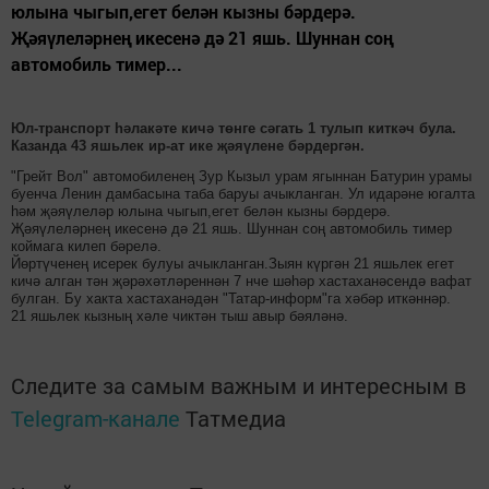
юлына чыгып,егет белән кызны бәрдерә.
Җәяүлеләрнең икесенә дә 21 яшь. Шуннан соң
автомобиль тимер...
Юл-транспорт һәлакәте кичә төнге сәгать 1 тулып киткәч була.
Казанда 43 яшьлек ир-ат ике җәяүлене бәрдергән.
"Грейт Вол" автомобиленең Зур Кызыл урам ягыннан Батурин урамы
буенча Ленин дамбасына таба баруы ачыкланган. Ул идарәне югалта
һәм җәяүлеләр юлына чыгып,егет белән кызны бәрдерә.
Җәяүлеләрнең икесенә дә 21 яшь. Шуннан соң автомобиль тимер
коймага килеп бәрелә.
Йөртүченең исерек булуы ачыкланган.Зыян күргән 21 яшьлек егет
кичә алган тән җәрәхәтләреннән 7 нче шәһәр хастаханәсендә вафат
булган. Бу хакта хастаханәдән "Татар-информ"га хәбәр иткәннәр.
21 яшьлек кызның хәле чиктән тыш авыр бәяләнә.
Следите за самым важным и интересным в
Telegram-канале
Татмедиа