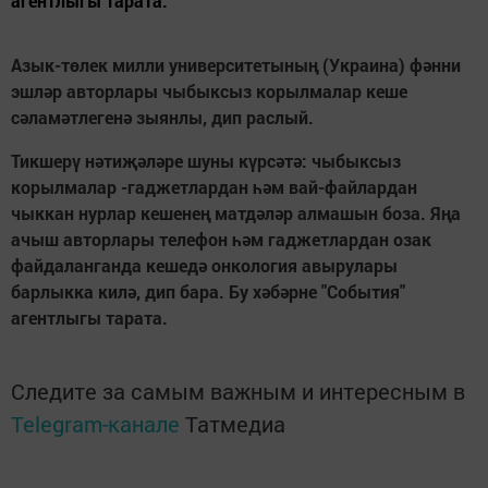
агентлыгы тарата.
Азык-төлек милли университетының (Украина) фәнни
эшләр авторлары чыбыксыз корылмалар кеше
сәламәтлегенә зыянлы, дип раслый.
Тикшерү нәтиҗәләре шуны күрсәтә: чыбыксыз
корылмалар -гаджетлардан һәм вай-файлардан
чыккан нурлар кешенең матдәләр алмашын боза. Яңа
ачыш авторлары телефон һәм гаджетлардан озак
файдаланганда кешедә онкология авырулары
барлыкка килә, дип бара. Бу хәбәрне "События"
агентлыгы тарата.
Следите за самым важным и интересным в
Telegram-канале
Татмедиа