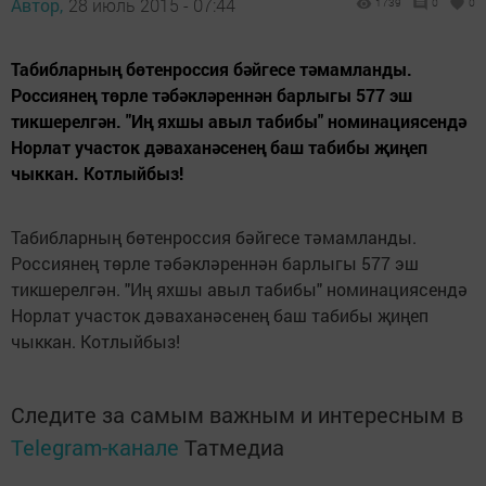
Автор,
28 июль 2015 - 07:44
1739
0
0
Табибларның бөтенроссия бәйгесе тәмамланды.
Россиянең төрле тәбәкләреннән барлыгы 577 эш
тикшерелгән. "Иң яхшы авыл табибы" номинациясендә
Норлат участок дәваханәсенең баш табибы җиңеп
чыккан. Котлыйбыз!
Табибларның бөтенроссия бәйгесе тәмамланды.
Россиянең төрле тәбәкләреннән барлыгы 577 эш
тикшерелгән. "Иң яхшы авыл табибы" номинациясендә
Норлат участок дәваханәсенең баш табибы җиңеп
чыккан. Котлыйбыз!
Следите за самым важным и интересным в
Telegram-канале
Татмедиа