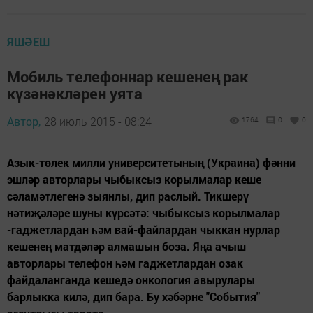
ЯШӘЕШ
Мобиль телефоннар кешенең рак
күзәнәкләрен уята
Автор,
28 июль 2015 - 08:24
1764
0
0
Азык-төлек милли университетының (Украина) фәнни
эшләр авторлары чыбыксыз корылмалар кеше
сәламәтлегенә зыянлы, дип раслый. Тикшерү
нәтиҗәләре шуны күрсәтә: чыбыксыз корылмалар
-гаджетлардан һәм вай-файлардан чыккан нурлар
кешенең матдәләр алмашын боза. Яңа ачыш
авторлары телефон һәм гаджетлардан озак
файдаланганда кешедә онкология авырулары
барлыкка килә, дип бара. Бу хәбәрне "События"