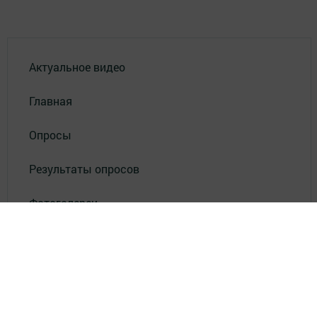
Актуальное видео
Главная
Опросы
Результаты опросов
Фотогалереи
СОУТ
Документлар
Төрле темалар