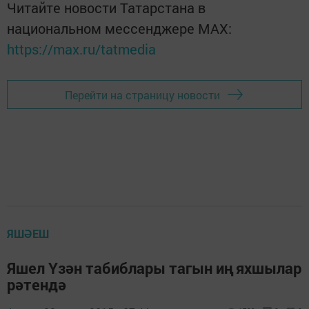
Читайте новости Татарстана в
национальном мессенджере MАХ:
https://max.ru/tatmedia
Перейти на страницу новости
ЯШӘЕШ
Яшел Үзән табиблары тагын иң яхшылар
рәтендә