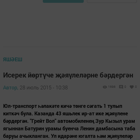
ЯШӘЕШ
Исерек йөртүче җәяүлеләрне бәрдергән
Автор,
28 июль 2015 - 10:38
1696
0
0
Юл-транспорт һәлакәте кичә төнге сәгать 1 тулып
киткәч була. Казанда 43 яшьлек ир-ат ике җәяүлене
бәрдергән. "Грейт Вол" автомобиленең Зур Кызыл урам
ягыннан Батурин урамы буенча Ленин дамбасына таба
баруы ачыкланган. Ул идарәне югалта һәм җәяүлеләр