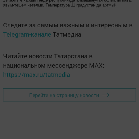
29 июльгә каршы төндә республикада алмашынучан болытлы һава,
явым-төшем көтелми. Температура 11 градустан да артмый.
Следите за самым важным и интересным в
Telegram-канале
Татмедиа
Читайте новости Татарстана в
национальном мессенджере MАХ:
https://max.ru/tatmedia
Перейти на страницу новости