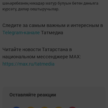
шәһәребезнең никадәр матур булуын бөтен дөньяга
күрсәтү, диләр оештыручылар.
Следите за самым важным и интересным в
Telegram-канале
Татмедиа
Читайте новости Татарстана в
национальном мессенджере MАХ:
https://max.ru/tatmedia
Оставляйте реакции