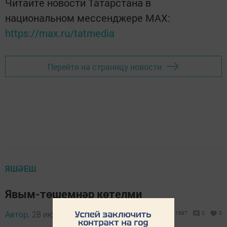
Читайте новости Татарстана в
национальном мессенджере MАХ:
https://max.ru/tatmedia
Перейти на страницу новости
ЯШӘЕШ
Явым-төшемнәр көтелми
Автор,
28 июль 2015 - 08:27
1687
0
0