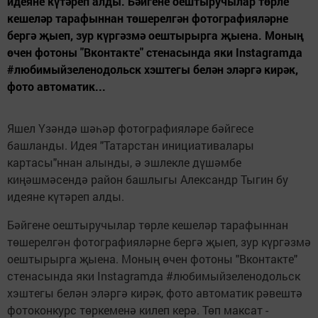
идеяне күтәреп алды. Бәйгене оештыручылар төрле
кешеләр тарафыннан төшерелгән фотографияләрне
бергә җыеп, зур күргәзмә оештырырга җыена. Моның
өчен фотоны "Вконтакте" стенасында яки Instagramда
#любимыйзеленодольск хэштегы белән эләргә кирәк,
фото автоматик...
Яшел Үзәндә шәһәр фотографияләре бәйгесе
башланды. Идея "Татарстан инициативалары
картасы"ннан алынды, ә эшлекле дүшәмбе
киңәшмәсендә район башлыгы Александр Тыгин бу
идеяне күтәреп алды.
Бәйгене оештыручылар төрле кешеләр тарафыннан
төшерелгән фотографияләрне бергә җыеп, зур күргәзмә
оештырырга җыена. Моның өчен фотоны "Вконтакте"
стенасында яки Instagramда #любимыйзеленодольск
хэштегы белән эләргә кирәк, фото автоматик рәвештә
фотоконкурс төркеменә килеп керә. Төп максат -