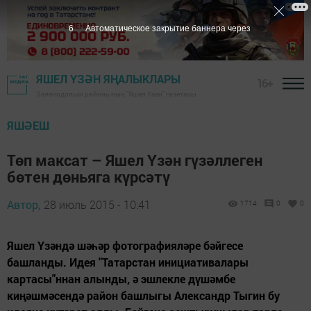
5
Автоматическое закрытие баннера через
ЯШЕЛ ҮЗӘН ЯҢАЛЫКЛАРЫ
16+
Зеленодольск районының "Яшел Үзән" газетасы
ЯШӘЕШ
Төп максат – Яшел Үзән гүзәллеген
бөтен дөньяга күрсәтү
Автор,
28 июль 2015 - 10:41
1714
0
0
Яшел Үзәндә шәһәр фотографияләре бәйгесе
башланды. Идея "Татарстан инициативалары
картасы"ннан алынды, ә эшлекле дүшәмбе
киңәшмәсендә район башлыгы Александр Тыгин бу