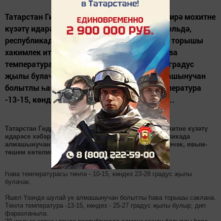
Татарстан Гидрометеорология һәм әйләнә-тирә мохитне
күзәтү идарәсе хәбәр итүенчә, иртәгә - 28 июльдә,
республикада алмашынучан болытлы һава торышы
хакимлек итәчәк, явым-төшем көтелми. Һава
температурасы төнлә - 10-15, көндез 23-28 градус
җылы булачак. Яшел Үзәндә шулай ук алмашынучан
болытлы һава торышы саклана. Төнлә температура
-13-15, көндез - 25-27 градус җылы булыр,...
Татарстан Гидрометеорология һәм әйләнә-тирә мохитне күзәтү
идарәсе хәбәр итүенчә, иртәгә - 28 июльдә, республикада
алмашынучан болытлы һава торышы хакимлек итәчәк, явым-
төшем көтелми.
Һава температурасы төнлә - 10-15, көндез 23-28 градус җылы
булачак.
Яшел Үзәндә шулай ук алмашынучан болытлы һава торышы саклана.
Төнлә температура -13-15, көндез - 25-27 градус җылы булыр, дип
фаразланыла.