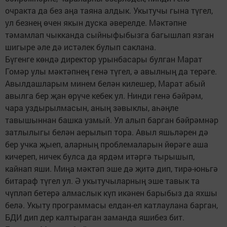
очракта да без аңа таяна алдык. Укытучы гына түгел,
ул безнең өчен якын дуска әверелде. Мәктәпне
тәмамлап чыкканда сыйныфыбызга багышлап язган
шигыре әле дә истәлек булып саклана.
Бүгенге көндә директор урынбасары булган Марат
Гомәр улы мәктәпнең генә түгел, ә авылның да терәге.
Авылдашларым минем белән килешер, Марат абый
авылга бер җан өрүче кебек ул. Нинди генә бәйрәм,
чара уздырылмасын, аның зәвыклы, аһәңле
тавышыннан башка узмый. Ул алып барган бәйрәмнәр
затлылыгы белән аерылып тора. Авыл яшьләрен дә
бер учка җыеп, аларның проблемаларын йөрәге аша
кичереп, ничек булса да ярдәм итәргә тырышып,
кайнап яши. Миңа мәктәп эше дә җитә дип, тирә-юньгә
битараф түгел ул. Ә укытучыларның эше тавык та
чүпләп бетерә алмаслык күп икәнен барыбыз да яхшы
белә. Укыту программасы елдан-ел катлаулана барган,
БДИ дип дер калтыраган заманда яшибез бит.