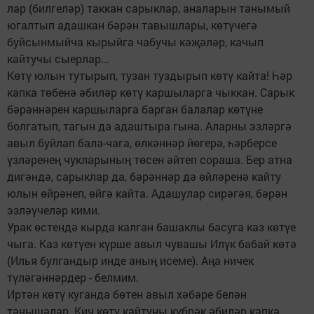
лар (билгеләр) таккан сарыклар, аналарын танымый
югалтып адашкан бәрән тавыш­лары, көтүчегә
буйсынмыйча кырыйга чабучы кәҗәләр, качып
кайтучы сыерлар...
Көтү юлын тутырып, тузан туздырып көтү кайта! Һәр
капка төбенә әбиләр көтү каршыларга чыккан. Сарык
бәрәннәрен каршыларга барган балалар көтүне
болгатып, тагын да адаштыра гына. Аларны эзләргә
авыл буйлап бала-чага, өлкәннәр йөгерә, һәрберсе
үзләренең чукларының төсен әйтеп сораша. Бер атна
дигәндә, сарыклар да, бәрәннәр дә өйләренә кайту
юлын өйрәнеп, өйгә кайта. Адашулар сирәгәя, бәрән
эзләүчеләр кими.
Урак өстендә кырда калган башаклы басуга каз көтүе
чыга. Каз көтүен күрше авыл чувашы Илүк бабай көтә
(Илья булгандыр инде аның исеме). Аңа ничек
түләгәннәрдер - белмим.
Иртән көтү куганда бөтен авыл хәбәре белән
танышалар. Кич көтү кайтуны күбрәк әбиләр капка