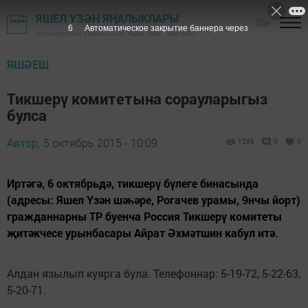
ЯШЕЛ ҮЗӘН ЯҢАЛЫКЛАРЫ
16+
5
Автоматическое закрытие баннера через
Зеленодольск районының "Яшел Үзән" газетасы
ЯШӘЕШ
Тикшерү комитетына сорауларыгыз
булса
Автор,
5 октябрь 2015 - 10:09
1296
0
0
Иртәгә, 6 октябрьдә, тикшерү бүлеге бинасында
(адресы: Яшел Үзән шәһәре, Рогачев урамы, 9нчы йорт)
гражданнарны ТР буенча Россия Тикшерү комитеты
җитәкчесе урынбасары Айрат Әхмәтшин кабул итә.
Алдан язылып куярга була. Телефоннар: 5-19-72, 5-22-63,
5-20-71.