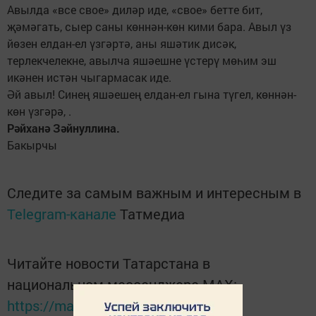
Авылда «все свое» диләр иде, «свое» бетте бит,
җәмәгать, сыер саны көннән-көн кими бара. Авыл үз
йөзен елдан-ел үзгәртә, аны яшәтик дисәк,
терлекчелекне, авылча яшәешне үстерү мөһим эш
икәнен истән чыгармасак иде.
Әй авыл! Синең яшәешең елдан-ел гына түгел, көннән-
көн үзгәрә, .
Рәйханә Зәйнуллина.
Бакырчы
Следите за самым важным и интересным в
Telegram-канале
Татмедиа
Читайте новости Татарстана в
национальном мессенджере MАХ:
https://max.ru/tatmedia