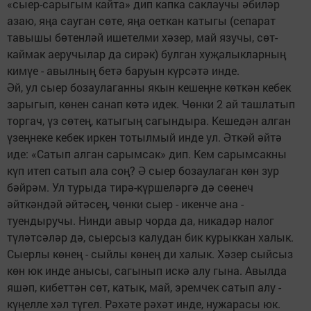
«сыер-сарыгым кайта» дип капка саклаучы әбиләр
азаю, яңа сауган сөте, яңа оеткан катыгы (сепарат
тавышы бөтенләй ишетелми хәзер, май язучы, сөт-
каймак аеручылар да сирәк) булган хуҗалыкларның
кимүе - авылның бетә баруын күрсәтә инде.
Әй, ул сыер бозаулаганны якын кешеңне көткән кебек
зарыгып, көнен санап көтә идек. Чөнки 2 ай ташлатып
торгач, үз сөтең, катыгың сагындыра. Кешедән алган
үзеңнеке кебек иркен тотылмый инде ул. Әткәй әйтә
иде: «Сатып алган сарымсак» дип. Кем сарымсакны
күп итеп сатып ала соң? Ә сыер бозаулаган көн зур
бәйрәм. Ул турыда тирә-күршеләргә дә сөенеч
әйткәндәй әйтәсең, чөнки сыер - икенче ана -
туендыручы. Нинди авыр чорда да, никадәр налог
түләтсәләр дә, сыерсыз калудан бик курыккан халык.
Сыерлы көнең - сыйлы көнең ди халык. Хәзер сыйсыз
көн юк инде анысы, сагынып искә алу гына. Авылда
яшәп, кибеттән сөт, катык, май, эремчек сатып алу -
күңелле хәл түгел. Рәхәте рәхәт инде, нужарасы юк.