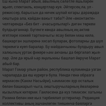
Еш кына Марат абый, авылның сәләтле яшьләрен
җыеп, спектакль, концертлар куя. Әйтерсең лә, ул -
режиссер, барысын да ничек шулай югары дәрәҗәдә
оештыра ала, кайдан вакыт таба?! Әле «вконтакте»
челтәрендә «Без бит - ачасырлылар!» дигән төркем
булдырганнар. Бүгенге көндә авылның иң актив
егетләре хоккей тартмачыгы ясау белән мәш килә,
башкарган эшләренә хисап буларак, фотоларны да шул
төркемгә куеп баралар. Бу мәйданчыкны булдыру авыл
халкының уртак фикере һәм акчаны да бергәләп җыя­
лар. Әле дә ярый һәр яңалыкны башлап йөрүче Марат
абый бар.
Марат Гомәр улын район, республика күләмендә узган
чараларда да еш күрер­гә була. Нинди генә образга
кермәсен (Каюм Насыйри), һәммәсен зур осталык
белән башкарып чыга, оештыручыларның йөзләренә
кызыллык китерми. Гаиләсенә дә күз тимәсен: хатыны
Рәзинә белән ике кыз тәрбияләп үстерәләр. Редакция
коллективы аның эшчәнлеген тиешенчә бәяләргә