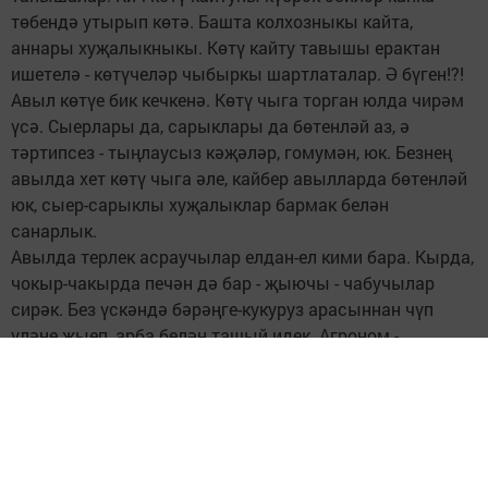
төбендә утырып көтә. Башта колхозныкы кайта,
аннары хуҗалыкныкы. Көтү кайту тавышы ерактан
ишетелә - көтүчеләр чыбыркы шартлаталар. Ә бүген!?!
Авыл көтүе бик кечкенә. Көтү чыга торган юлда чирәм
үсә. Сыерлары да, сарыклары да бөтенләй аз, ә
тәртипсез - тыңлаусыз кәҗәләр, гомумән, юк. Безнең
авылда хет көтү чыга әле, кайбер авылларда бөтенләй
юк, сыер-сарыклы хуҗалыклар бармак белән
санарлык.
Авылда терлек асраучылар елдан-ел кими бара. Кырда,
чокыр-чакырда печән дә бар - җыючы - чабучылар
сирәк. Без үскәндә бәрәңге-кукуруз арасыннан чүп
үләне җыеп, арба белән ташый идек. Агроном -
бригадир - рәисләр куалар иде әле. Хәзер куучы да юк,
җыючы да юк, кирәксенүче дә. «Терлек асрауның
файдасы юк!» - диләр.
Хәер, комплекска эшкә китүчеләр көтү куа алмый,
иртән-иртүк китә, көтү каршыларга кайтып җитә