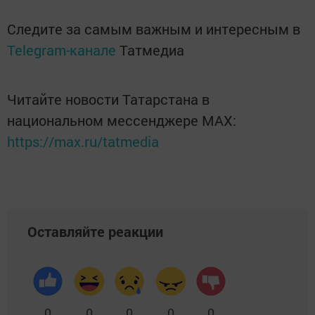
Следите за самым важным и интересным в
Telegram-канале
Татмедиа
Читайте новости Татарстана в
национальном мессенджере MАХ:
https://max.ru/tatmedia
Оставляйте реакции
0
0
0
0
0