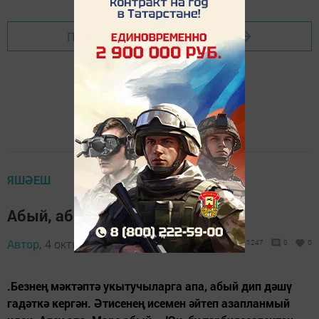
Перейти на страницу новости
ЯШӘЕШ
Абый, абый, Марат абый..
Автор,
4 октябрь 2015 - 16:08
1247
0
0
.Безнең мәктәптә укытучыларга апа, абый дип дәшү
гадәткә кергән. Әтисенең исемен әйтеп азапланмый