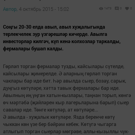
Автор,
4 октябрь 2015 - 15:02
1473
0
0
Соңгы 20-30 елда авыл, авыл хуҗалыгында
терлекчелек зур үзгәрешләр кичерде. Авылга
инвесторлар килгәч, күп кенә колхозлар таркалды,
фермалары бушап калды.
Гөрләп торган фермалар тузды, кайсылары сүтелде,
кайсылары җимерелде. Ә аларның гөрләп торган
чаклары бар иде бит. Һәр авылда сыер, бозау, сарык,
дуңгыз көтүләре, хәтта тавык фермалары бар иде.
Авылның иң уңган хатын-кызлары, таңнан торып, көнгә
өч мәртәбә (җәйләрен кыр лагерьларына барып) сыер
савалар иде. Төнге көтүләр, ат көтүләре...
Ә авылда - хуҗалык көтүләре. Язда беренче көтү
чыккан көн үзе бер бәйрәм кебек. Көтүгә чыгарга
атлыгып торган сыерлар мөгрәве, аллы-кызыллы чук­