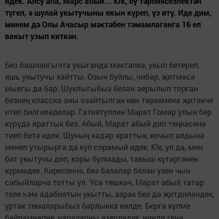
идек. Алсу апа, Марс абый... Юк, бу тәрбиясезлектән
түгел, ә шулай укытучыны якын күреп, үз итү. Иде дим,
минем дә Олы Ачасыр мәктәбен тәмамлаганга 16 ел
вакыт узып киткән.
Без башлангычта укыганда мәктәпкә, укып бетереп,
яшь укытучы кайтты. Озын буйлы, чибәр, җитмәсә
мыегы да бар. Шук­лыгыбыз белән аерылып торган
безнең класска аны озайтылган көн төркеменә җитәкче
итеп билгеләделәр. Гатиятуллин Марат Гомәр улын бер
күрүдә яраттык без. Абый, Марат абый дип теңкәсенә
тиеп бетә идек. Шуның кадәр яраттык, кочып алдына
менеп утырырга да күп сорамый идек. Юк, ул да, мин
бит укытучы дип, коры булмады, тавыш күтәргәнен
күрмәдек. Киресенчә, без балалар белән үзен чын
сабыйларча тотты ул. Үсә төшкәч, Марат абый татар
теле һәм әдәбиятын укытты, азрак без дә җитдиләндек,
уртак темаларыбыз барлыкка килде. Бергә күпме
бәйрәмнәрне, чараларны әзерләдек, нинди генә