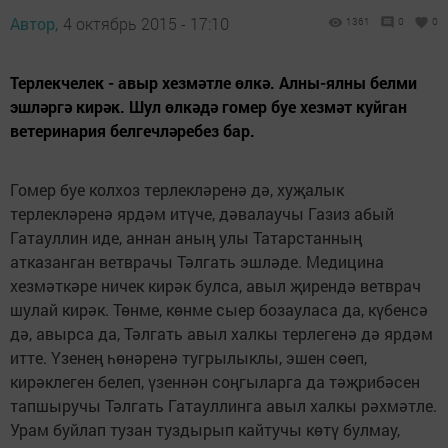
Автор,
4 октябрь 2015 - 17:10
1361
0
0
Терлекчелек - авыр хезмәтле өлкә. Алны-ялны белми
эшләргә кирәк. Шул өлкәдә гомер буе хезмәт куйган
ветеринария белгечләребез бар.
Гомер буе колхоз терлекләренә дә, хуҗалык
терлекләренә ярдәм итүче, дәвалаучы Газиз абый
Гатауллин иде, аннан аның улы Татарстанның
атказанган ветврачы Тәлгать эшләде. Медицина
хезмәткәре ничек кирәк булса, авыл җирендә ветврач
шулай кирәк. Төнме, көнме сыер бозауласа да, күбенсә
дә, авырса да, Тәлгать авыл халкы терлегенә дә ярдәм
итте. Үзенең һөнәренә тугрылыклы, эшен сөеп,
кирәклеген белеп, үзеннән соңгыларга да тәҗрибәсен
тапшыручы Тәлгать Гатауллинга авыл халкы рәхмәтле.
Урам буйлап тузан туздырып кайтучы көтү булмау,