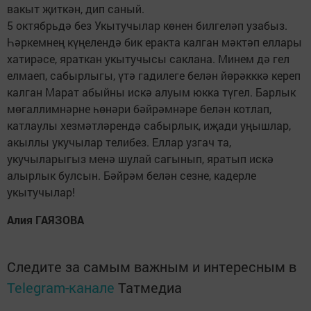
вакыт җиткән, дип саный.
5 октябрьдә без Укытучылар көнен билгеләп узабыз.
Һәркемнең күңелендә бик еракта калган мәктәп еллары
хатирәсе, яраткан укытучысы саклана. Минем дә гел
елмаеп, сабырлыгы, үтә гадилеге белән йөрәкккә кереп
калган Марат абыйны искә алуым юкка түгел. Барлык
мөгаллимнәрне һөнәри бәйрәмнәре белән котлап,
катлаулы хезмәтләрендә сабырлык, иҗади уңышлар,
акыллы укучылар телибез. Еллар узгач та,
укучыларыгыз менә шулай сагынып, яратып искә
алырлык булсын. Бәйрәм белән сезне, кадерле
укытучылар!
Алия ГАЯЗОВА
Следите за самым важным и интересным в
Telegram-канале
Татмедиа