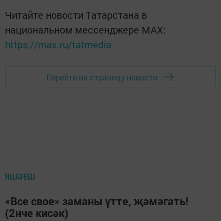
Читайте новости Татарстана в
национальном мессенджере MАХ:
https://max.ru/tatmedia
Перейти на страницу новости
ЯШӘЕШ
«Все свое» заманы үтте, җәмәгать!
(2нче кисәк)