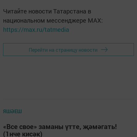
Читайте новости Татарстана в
национальном мессенджере MАХ:
https://max.ru/tatmedia
Перейти на страницу новости
ЯШӘЕШ
«Все свое» заманы үтте, җәмәгать!
(1нче кисәк)