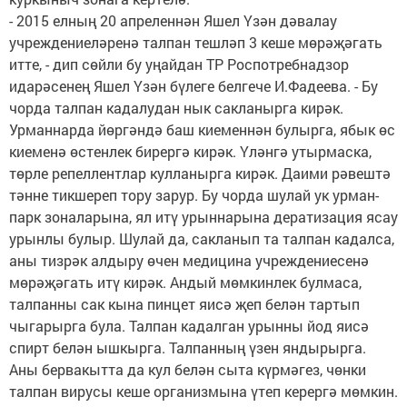
- 2015 елның 20 апреленнән Яшел Үзән дәвалау
учреждениеләренә талпан тешләп 3 кеше мөрәҗәгать
итте, - дип сөйли бу уңайдан ТР Роспотребнадзор
идарәсенең Яшел Үзән бүлеге белгече И.Фадеева. - Бу
чорда талпан кадалудан нык сакланырга кирәк.
Урманнарда йөргәндә баш киеменнән булырга, ябык өс
киеменә өстенлек бирергә кирәк. Үләнгә утырмаска,
төрле репеллентлар кулланырга кирәк. Даими рәвештә
тәнне тикшереп тору зарур. Бу чорда шулай ук урман-
парк зоналарына, ял итү урыннарына дератизация ясау
урынлы булыр. Шулай да, сакланып та талпан кадалса,
аны тизрәк алдыру өчен медицина учреждениесенә
мөрәҗәгать итү кирәк. Андый мөмкинлек булмаса,
талпанны сак кына пинцет яисә җеп белән тартып
чыгарырга була. Талпан кадалган урынны йод яисә
спирт белән ышкырга. Талпанның үзен яндырырга.
Аны бервакытта да кул белән сыта күрмәгез, чөнки
талпан вирусы кеше организмына үтеп керергә мөмкин.