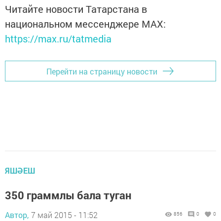
Читайте новости Татарстана в
национальном мессенджере MАХ:
https://max.ru/tatmedia
Перейти на страницу новости
ЯШӘЕШ
350 граммлы бала туган
Автор,
7 май 2015 - 11:52
856
0
0