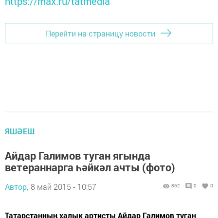
https://max.ru/tatmedia
Перейти на страницу новости
ЯШӘЕШ
Айдар Галимов туган ягында
ветераннарга һәйкәл ачты (фото)
Автор,
8 май 2015 - 10:57
862
0
0
Татарстанның халык артисты Айдар Галимов туган