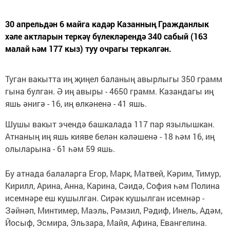
30 апрельдән 6 майга кадәр Казанның Гражданлык
хәле актларын теркәү бүлекләрендә 340 сабый (163
малай һәм 177 кыз) туу очрагы теркәлгән.
Туган вакытта иң җиңел баланың авырлыгы 350 грамм
гына булган. Ә иң авыры - 4650 грамм. Казандагы иң
яшь әнигә - 16, иң өлкәненә - 41 яшь.
Шушы вакыт эчендә башкалада 117 пар язылышкан.
Атнаның иң яшь кияве белән кәләшенә - 18 һәм 16, иң
олыларына - 61 һәм 59 яшь.
Бу атнада балаларга Егор, Марк, Матвей, Кәрим, Тимур,
Кирилл, Арина, Анна, Карина, Сәидә, София һәм Полина
исемнәре еш кушылган. Сирәк кушылган исемнәр -
Зәйнәп, Минтимер, Маэль, Рәмзил, Рәдиф, Инель, Адәм,
Йосыф, Эсмира, Эльзара, Майя, Афина, Евангелина.