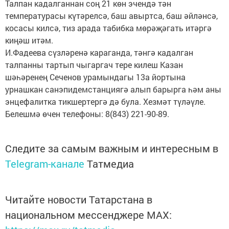
Талпан кадалганнан соң 21 көн эчендә тән
температурасы күтәрелсә, баш авыртса, баш әйләнсә,
косасы килсә, тиз арада табибка мөрәҗәгать итәргә
киңәш итәм.
И.Фадеева сүзләренә караганда, тәнгә кадалган
талпанны тартып чыгаргач тере килеш Казан
шәһәренең Сеченов урамындагы 13а йортына
урнашкан санэпидемстанциягә алып барырга һәм аны
энцефалитка тикшертергә дә була. Хезмәт түләүле.
Белешмә өчен телефоны: 8(843) 221-90-89.
Следите за самым важным и интересным в
Telegram-канале
Татмедиа
Читайте новости Татарстана в
национальном мессенджере MАХ: