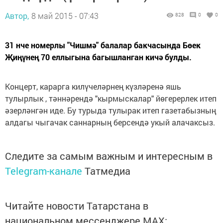
Автор,
8 май 2015 - 07:43
828
0
0
31 нче номерлы "Чишмә" балалар бакчасында Бөек
Җиңүнең 70 еллыгына багышланган кичә булды.
Концерт, карарга килүчеләрнең күзләренә яшь
тулырлык , тәннәрендә "кырмыскалар" йөгерерлек итеп
әзерләнгән иде. Бу турыда тулырак итеп газетабызның
алдагы чыгачак саннарның берсендә укый алачаксыз.
Следите за самым важным и интересным в
Telegram-канале
Татмедиа
Читайте новости Татарстана в
национальном мессенджере MАХ: