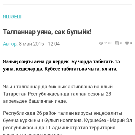
ЯШӘЕШ
Талпаннар уяна, сак булыйк!
Автор,
8 май 2015 - 12:04
1100
0
0
Язның соңгы аена да кердек. Бу чорда табигать тә
уяна, кешеләр дә. Күбесе табигатькә чыга, ял итә.
Язын талпаннар да бик нык активлаша башлый.
Татарстан Республикасында талпан сезоны 23
апрельдән башланган инде.
Республикада 26 район талпан вирусы энцефалиты
буенча куркыныч булып исәпләнә. Күршебез - Марий Эл
республикасында 11 административ территория
куркыныч зонага кертелә.