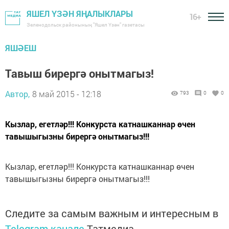
ЯШЕЛ ҮЗӘН ЯҢАЛЫКЛАРЫ
16+
Зеленодольск районының "Яшел Үзән" газетасы
ЯШӘЕШ
Тавыш бирергә онытмагыз!
Автор,
8 май 2015 - 12:18
793
0
0
Кызлар, егетләр!!! Конкурста катнашканнар өчен
тавышыгызны бирергә онытмагыз!!!
Кызлар, егетләр!!! Конкурста катнашканнар өчен
тавышыгызны бирергә онытмагыз!!!
Следите за самым важным и интересным в
Telegram-канале
Татмедиа