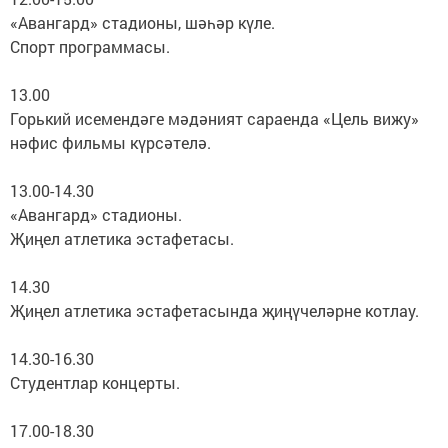
«Авангард» стадионы, шәһәр күле.
Спорт программасы.
13.00
Горький исемендәге мәдәният сараенда «Цель вижу»
нәфис фильмы күрсәтелә.
13.00-14.30
«Авангард» стадионы.
Җиңел атлетика эстафетасы.
14.30
Җиңел атлетика эстафетасында җиңүчеләрне котлау.
14.30-16.30
Студентлар концерты.
17.00-18.30