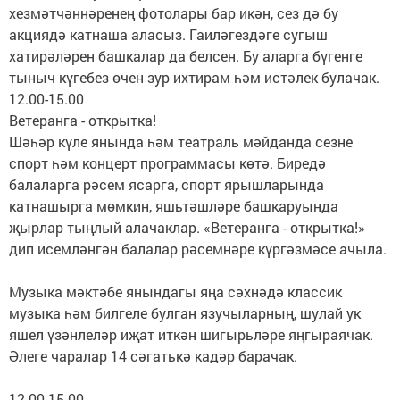
хезмәтчәннәренең фотолары бар икән, сез дә бу
акциядә катнаша аласыз. Гаиләгездәге сугыш
хатирәләрен башкалар да белсен. Бу аларга бүгенге
тыныч күгебез өчен зур ихтирам һәм истәлек булачак.
12.00-15.00
Ветеранга - открытка!
Шәһәр күле янында һәм театраль мәйданда сезне
спорт һәм концерт программасы көтә. Биредә
балаларга рәсем ясарга, спорт ярышларында
катнашырга мөмкин, яшьтәшләре башкаруында
җырлар тыңлый алачаклар. «Ветеранга - открытка!»
дип исемләнгән балалар рәсемнәре күргәзмәсе ачыла.
Музыка мәктәбе янындагы яңа сәхнәдә классик
музыка һәм билгеле булган язучыларның, шулай ук
яшел үзәнлеләр иҗат иткән шигырьләре яңгыраячак.
Әлеге чаралар 14 сәгатькә кадәр барачак.
12.00-15.00