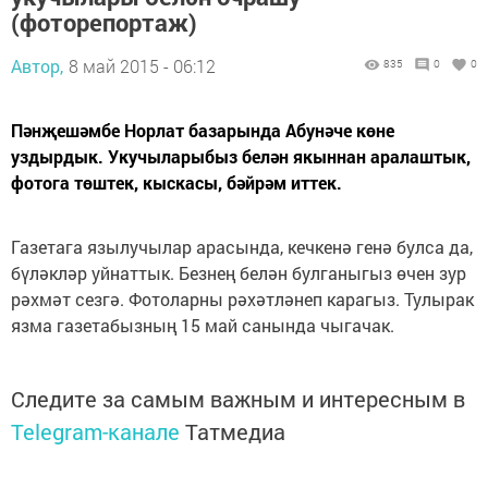
(фоторепортаж)
Автор,
8 май 2015 - 06:12
835
0
0
Пәнҗешәмбе Норлат базарында Абунәче көне
уздырдык. Укучыларыбыз белән якыннан аралаштык,
фотога төштек, кыскасы, бәйрәм иттек.
Газетага язылучылар арасында, кечкенә генә булса да,
бүләкләр уйнаттык. Безнең белән булганыгыз өчен зур
рәхмәт сезгә. Фотоларны рәхәтләнеп карагыз. Тулырак
язма газетабызның 15 май санында чыгачак.
Следите за самым важным и интересным в
Telegram-канале
Татмедиа