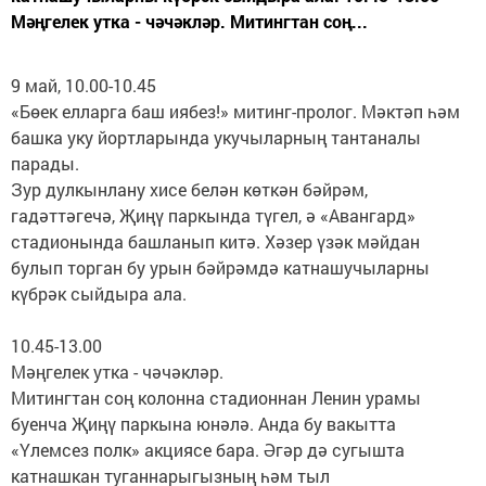
Мәңгелек утка - чәчәкләр. Митингтан соң...
9 май, 10.00-10.45
«Бөек елларга баш иябез!» митинг-пролог. Мәктәп һәм
башка уку йортларында укучыларның тантаналы
парады.
Зур дулкынлану хисе белән көткән бәйрәм,
гадәттәгечә, Җиңү паркында түгел, ә «Авангард»
стадионында башланып китә. Хәзер үзәк мәйдан
булып торган бу урын бәйрәмдә катнашучыларны
күбрәк сыйдыра ала.
10.45-13.00
Мәңгелек утка - чәчәкләр.
Митингтан соң колонна стадионнан Ленин урамы
буенча Җиңү паркына юнәлә. Анда бу вакытта
«Үлемсез полк» акциясе бара. Әгәр дә сугышта
катнашкан туганнарыгызның һәм тыл