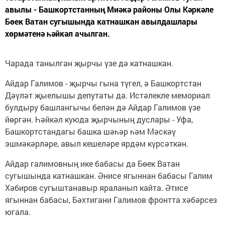
авылы - Башкортстанның Миәкә районы Олы Кәркәле
Бөек Ватан сугышында катнашкан авылдашлары
хөрмәтенә һәйкәл ачылган.
Чарада танылган җырчы үзе дә катнашкан.
Айдар Галимов - җырчы гына түгел, ә Башкортстан
Дәүләт җыелышы депутаты да. Истәлекле мемориал
булдыру башлангычы белән дә Айдар Галимов үзе
йөргән. Һәйкәл куюда җырчының дуслары - Уфа,
Башкортстандагы башка шәһәр һәм Мәскәү
эшмәкәрләре, авыл кешеләре ярдәм күрсәткән.
Айдар галимовның ике бабасы да Бөек Ватан
сугышында катнашкан. Әнисе ягыннан бабасы Галим
Хәбиров сугыштанавыр яраланып кайта. Әтисе
ягыннан бабасы, Бәхтигани Галимов фронтта хәбәрсез
югала.