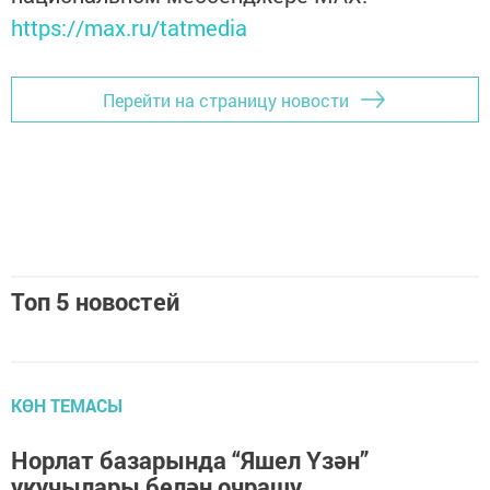
https://max.ru/tatmedia
Перейти на страницу новости
Топ 5 новостей
КӨН ТЕМАСЫ
Норлат базарында “Яшел Үзән”
укучылары белән очрашу