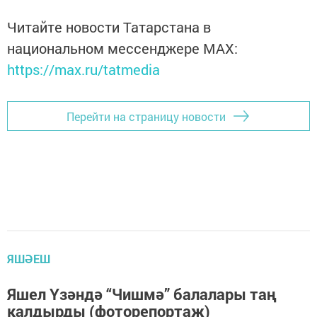
Читайте новости Татарстана в
национальном мессенджере MАХ:
https://max.ru/tatmedia
Перейти на страницу новости
ЯШӘЕШ
Яшел Үзәндә “Чишмә” балалары таң
калдырды (фоторепортаж)