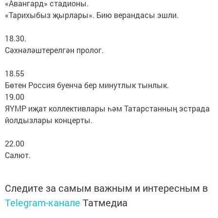
«Авангард» стадионы.
«Тарихыбыз җырлары». Бию верандасы эшли.
18.30.
Сәхнәләштерелгән пролог.
18.55
Бөтен Россия буенча бер минутлык тынлык.
19.00
ЯҮМР иҗат коллективлары һәм Татарстанның эстрада
йолдызлары концерты.
22.00
Салют.
Следите за самым важным и интересным в
Telegram-канале
Татмедиа