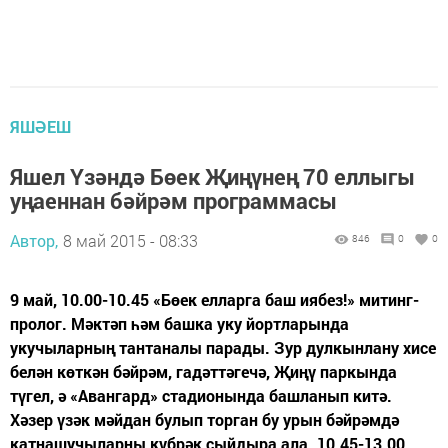
ЯШӘЕШ
Яшел Үзәндә Бөек Җиңүнең 70 еллыгы
уңаеннан бәйрәм программасы
Автор,
8 май 2015 - 08:33
846
0
0
9 май, 10.00-10.45 «Бөек елларга баш иябез!» митинг-
пролог. Мәктәп һәм башка уку йортларында
укучыларның тантаналы парады. Зур дулкынлану хисе
белән көткән бәйрәм, гадәттәгечә, Җиңү паркында
түгел, ә «Авангард» стадионында башланып китә.
Хәзер үзәк мәйдан булып торган бу урын бәйрәмдә
катнашучыларны күбрәк сыйдыра ала. 10.45-13.00