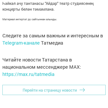
Һәйкәл ачу тантанасы "Айдар" театр студиясенең
концерты белән тәмамлана.
Материал интертат.ру сайтыннан алынды.
Следите за самым важным и интересным в
Telegram-канале
Татмедиа
Читайте новости Татарстана в
национальном мессенджере MАХ:
https://max.ru/tatmedia
Перейти на страницу новости