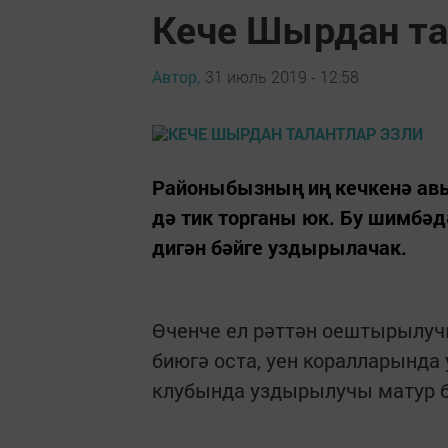
Кече Шырдан та
Автор,
31 июль 2019 - 12:58
Районыбызның иң кечкенә ав
дә тик торганы юк. Бу шимбәдә
дигән бәйге уздырылачак.
Өченче ел рәттән оештырылучы
биюгә оста, уен коралларында
клубында уздырылучы матур б