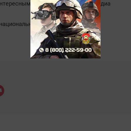
интересным в
Telegram-канале
Татмедиа
в национальном мессенджере MАХ: