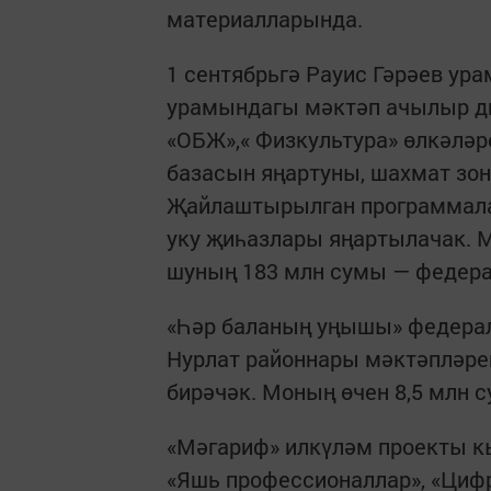
материалларында.
1 сентябрьгә Рауис Гәрәев ур
урамындагы мәктәп ачылыр ди
«ОБЖ»,« Физкультура» өлкәләр
базасын яңартуны, шахмат зо
Җайлаштырылган программалар
уку җиһазлары яңартылачак. М
шуның 183 млн сумы — федерал
«Һәр баланың уңышы» федераль
Нурлат районнары мәктәпләре
бирәчәк. Моның өчен 8,5 млн с
«Мәгариф» илкүләм проекты к
«Яшь профессионаллар», «Циф