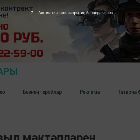
6
Автоматическое закрытие баннера через
АРЫ
ео
Безнең геройлар
Реклама
Татарча 
выл мәктәпләрен