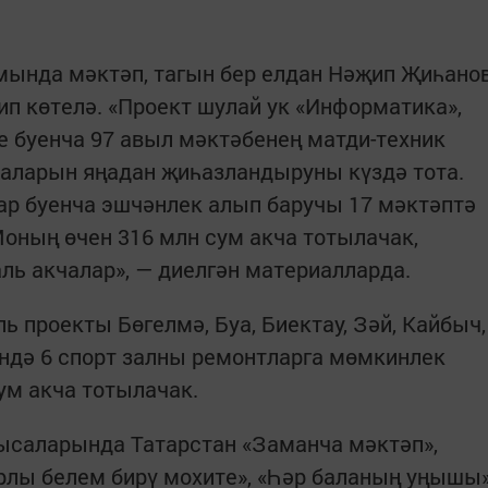
амында мәктәп, тагын бер елдан Нәҗип Җиһано
п көтелә. «Проект шулай ук «Информатика»,
е буенча 97 авыл мәктәбенең матди-техник
наларын яңадан җиһазландыруны күздә тота.
 буенча эшчәнлек алып баручы 17 мәктәптә
оның өчен 316 млн сум акча тотылачак,
ь акчалар», — диелгән материалларда.
 проекты Бөгелмә, Буа, Биектау, Зәй, Кайбыч,
ндә 6 спорт залны ремонтларга мөмкинлек
ум акча тотылачак.
ысаларында Татарстан «Заманча мәктәп»,
рлы белем бирү мохите», «Һәр баланың уңышы