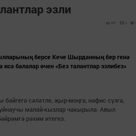
лантлар эзли
867
0
ылларының берсе Кече Шырданның бер генә
 исә балалар өчен «Без талантлар эзлибез»
 бәйгегә сәләтле, җыр-моңга, нәфис сүзгә,
 уйнаучы малай-кызлар чакырыла. Авыл
әйрәмгә рәхим итегез.