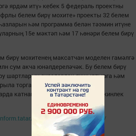
ргә ярдәм итү» кебек 5 федераль проектны
ифрлы белем бирү мохите» проекты 32 белем
азларын һәм программа белән тәэмин итүне
уларның 15е мәктәп һәм 17 һөнәри белем бирү
м бирү мохитенең максатчан моделен гамәлгә
млн сум акча юнәлдереләчәк. Бу белем бирү
ру шартларын сизелерлек яхшыртырга һәм
рыла торган электрон федераль
арда катнашуын тәэмин итәргә мөмкинлек
r-inform.tatar/news/2019/07/31/190724/