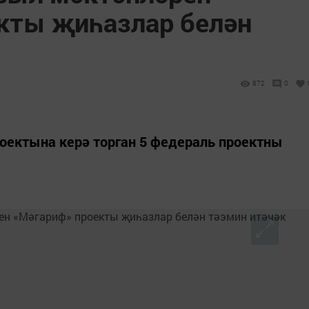
кты җиһазлар белән
872
0
оектына керә торган 5 федераль проектны