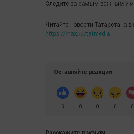
Следите за самым важным и 
Читайте новости Татарстана 
https://max.ru/tatmedia
Оставляйте реакции
0
0
0
0
0
Расскажите друзьям