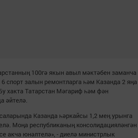
арстанның 100гә якын авыл мәктәбен заманча
 6 спорт залын ремонтларга һәм Казанда 2 яңа
 Бу хакта Татарстан Мәгариф һәм фән
а әйтелә.
саларында Казанда һәркайсы 1,2 мең урынга
зелә. Моңа республиканың консолидацияләнгән
е акча юнәлтелә», - диелә министрлык