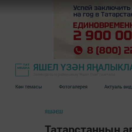
ЯШЕЛ ҮЗӘН ЯҢАЛЫКЛ
Зеленодольск районының "Яшел Үзән" газетасы
Көн темасы
Фотогалерея
Актуаль вид
ЯШӘЕШ
Татарстанның а