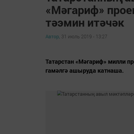
«Мәгариф» прое
тәэмин итәчәк
Автор,
31 июль 2019 - 13:27
Татарстан «Мәгариф» милли пр
гамәлгә ашыруда катнаша.