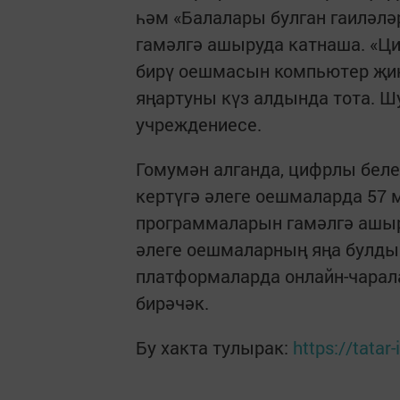
һәм «Балалары булган гаиләлә
гамәлгә ашыруда катнаша. «Ц
бирү оешмасын компьютер җиһ
яңартуны күз алдында тота. Ш
учреждениесе.
Гомумән алганда, цифрлы беле
кертүгә әлеге оешмаларда 57 
программаларын гамәлгә ашы
әлеге оешмаларның яңа булды
платформаларда онлайн-чарал
бирәчәк.
Бу хакта тулырак:
https://tata