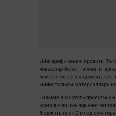
«Мәгариф» милли проекты Тат
җиһазлар белән тәэмин итәргә,
мәктәп төзергә ярдәм итәчәк.
министрлыгы материалларынд
«Заманча мәктәп» проекты кы
исәпләнгән ике яңа мәктәп тө
бюджетыннан 2 млрд сум тирәс