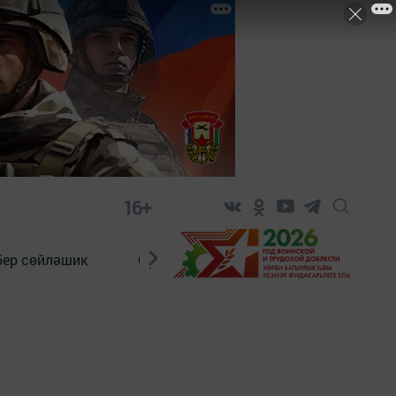
16+
бер сөйләшик
Сүз тарихы
Яшь хәбәрче