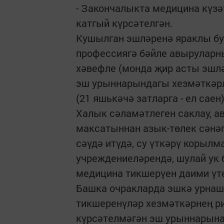
- Закончалыкта медицина күзә
катгый күрсәтелгән.
Кушылган эшләренә яраклы б
профессиягә бәйле авыруларн
хәвефле (монда җир асты эшләр
эш урыннарындагы хезмәткәр
(21 яшькәчә затларга - ел саен
Халык сәламәтлеген саклау, 
максатыннан азык-төлек сәнә
сәүдә итүдә, су үткәрү корылм
учреждениеләрендә, шулай ук 
медицина тикшерүен даими үте
Башка очракларда эшкә урнаш
тикшеренүләр хезмәткәрнең р
күрсәтелмәгән эш урыннарына