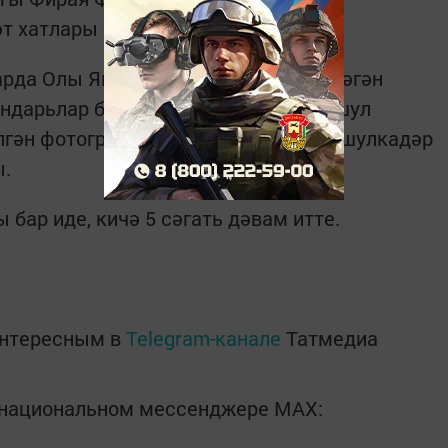
әт хатлары тапшырды.
арда Олы Яке мәктәбендә бергә эшләгән
ндарьлар бүләк итте, Календарьда шул
лгән фотографияләр (укытучыларга шулкадәр
ы.
бар иде, кичә 5 сәгать дәвам итте.
интересным в
Telegram-канале
Татмедиа
в национальном мессенджере MАХ: