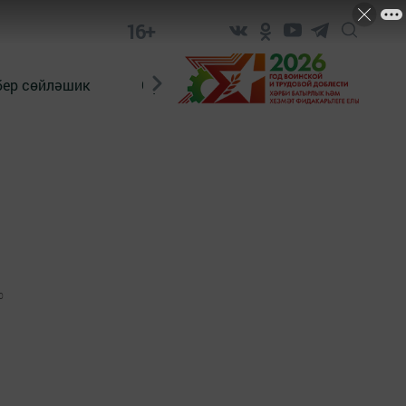
16+
бер сөйләшик
Сүз тарихы
Яшь хәбәрче
0