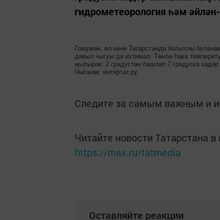
гидрометеорология һәм әйлән-
Гомумән, ял көне Татарстанда болытлы булачак
давыл чыгуы да ихтимал. Төнлә һава температу
җылырак: 2 градустан башлап 7 градуска кадәр
Чыганак: интертат.ру
Следите за самым важным и 
Читайте новости Татарстана 
https://max.ru/tatmedia
Оставляйте реакции