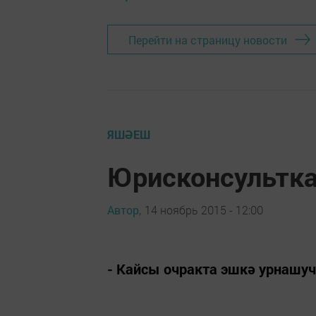
Перейти на страницу новости
ЯШӘЕШ
Юрисконсультка
Автор,
14 ноябрь 2015 - 12:00
- Кайсы очракта эшкә урнашуч