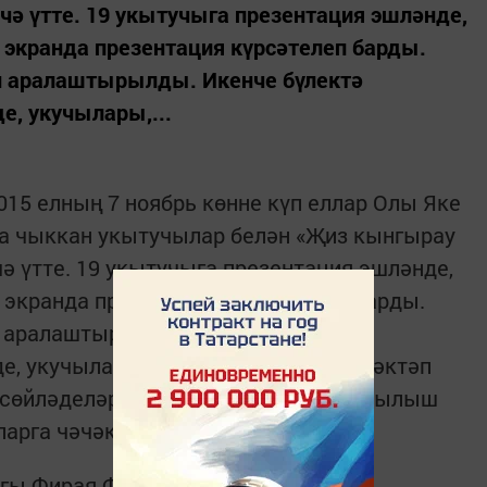
ә үтте. 19 укытучыга презентация эшләнде,
 экранда презентация күрсәтелеп барды.
н аралаштырылды. Икенче бүлектә
е, укучылары,...
15 елның 7 ноябрь көнне күп еллар Олы Яке
га чыккан укытучылар белән «Җиз кынгырау
ә үтте. 19 укытучыга презентация эшләнде,
 экранда презентация күрсәтелеп барды.
н аралаштырылды. Икенче бүлектә
е, укучылары, балалары котлады, мәктәп
сөйләделәр. Төрле еллардагы чыгарылыш
рга чәчәкләр бүләк иттеләр.
гы Фирая Фәйзуллина бүләк, мәктәп