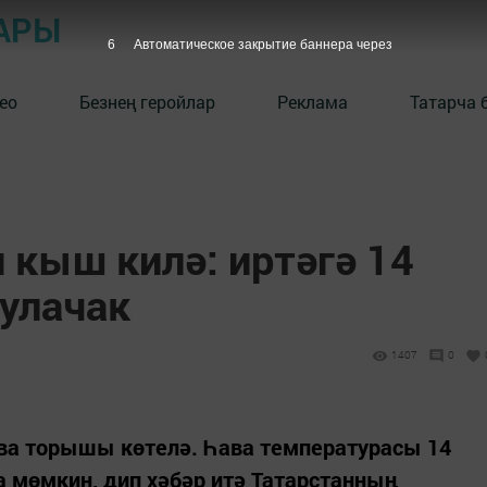
АРЫ
5
Автоматическое закрытие баннера через
ео
Безнең геройлар
Реклама
Татарча 
 кыш килә: иртәгә 14
булачак
1407
0
ава торышы көтелә. Һава температурасы 14
 мөмкин, дип хәбәр итә Татарстанның