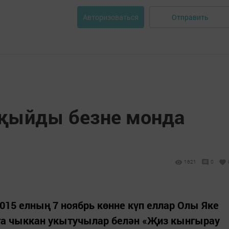
Отправить
Авторизоваться
җыйды безне монда
1621
0
15 елның 7 ноябрь көнне күп еллар Олы Яке
га чыккан укытучылар белән «Җиз кынгырау