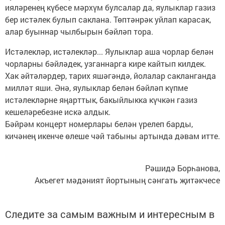
ияләренең күбесе мәрхүм булсалар да, яулыклар газиз
бер истәлек булып саклана. Төптәнрәк уйлап карасак,
алар буыннар чылбырын бәйләп тора.
Истәлекләр, истәлек­ләр... Яулыклар аша чорлар белән
чорларны бәйләдек, узганнарга кире кайтып килдек.
Хак әйтәләрдер, тарих яшәгәндә, йолалар сакланганда
милләт яши. Әнә, яулыклар белән бәйләп күпме
истәлекләрне яңарттык, бакыйлыкка күчкән газиз
кешеләребезне искә алдык.
Бәйрәм концерт номерлары белән үрелеп барды,
кичәнең икенче өлеше чәй табыны артында дәвам итте.
Рәшидә Борһанова,
Акъегет мәдәният йортының сәнгать җитәкчесе
Следите за самым важным и интересным в