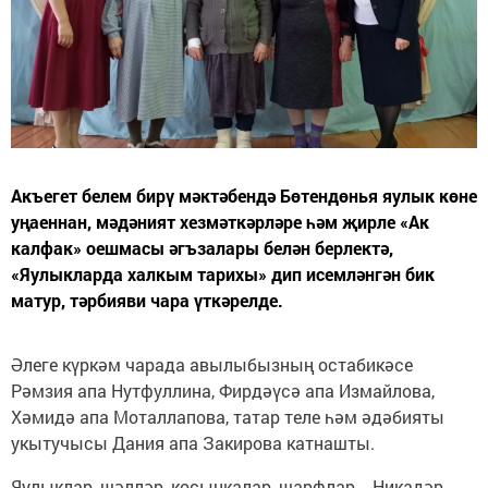
Акъегет белем бирү мәктәбендә Бөтендөнья яулык көне
уңаеннан, мәдәният хезмәткәрләре һәм җирле «Ак
калфак» оешмасы әгъзалары белән берлектә,
«Яулыкларда халкым тарихы» дип исемләнгән бик
матур, тәрбияви чара үткәрелде.
Әлеге күркәм чарада авылыбызның остабикәсе
Рәмзия апа Нутфуллина, Фирдәүсә апа Измайлова,
Хәмидә апа Моталлапова, татар теле һәм әдәбияты
укытучысы Дания апа Закирова катнашты.
Яулыклар, шәлләр, косынкалар, шарфлар... Никадәр