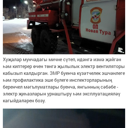
Хуҗалар мунчадагы мичне сүтеп, идәнгә измә җәйгән
һәм киптерер өчен төнгә җылылык электр вентиляторы
кабызып калдырган. ЗМР буенча күзәтчелек эшчәнлеге
һәм профилактика эше бүлеге инспекторларының
беренчел мәгълүматлары буенча, янгынның сәбәбе -
электр җиһазларын урнаштыру һәм эксплуатацияләү
кагыйдәләрен бозу.