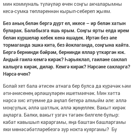
мин коммуналь түләүләр өчен соңгы акчаларымны
кесә-сумка төпләреннән кырып-себереп җыям.
Без аның белән бергә дүрт ел, икесе – ир белән хатын
буларак. Балабызга яшь ярым. Соңгы ярты елда ирем
белән күршеләр кебек кенә яшәдек. Иртән без әле
тормаганда эшкә китә, без йоклаганда, соңгына кайта.
Бергә бернинди бәйрәм, бернинди яллар үткәргән юк.
Андый гаилә кемгә кирәк? Һәрьяклап, гаиләне саклап
калырга кирәк, диләр. Кемгә кирәк? Нәрсәне сакларга?
Нәрсә өчен?
Болай хет бала әтисен атнага бер булса да күрәчәк һәм
әти-әнисенең әрләшүләрен ишетмәячәк. Мин хәтта
нәрсә хис итүемне дә аңлап бетерә алмыйм әле: әллә
моңсулык, әллә шатлык, әллә җиңеллек. Вакыт кирәк
аңларга. Бәлки, вакыт узгач тәгаен билгеле булыр:
кабат кавышып караргамы, яңа баштан башларгамы
яки мөнәсәбәтләребезгә зур нокта куяргамы? Бу