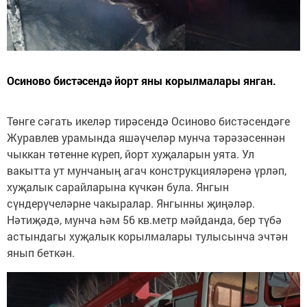
Осиново бистәсендә йорт яны корылмалары янган.
Төнге сәгать икеләр тирәсендә Осиново бистәсендәге
Журавлев урамында яшәүчеләр мунча тәрәзәсеннән
чыккан төтенне күреп, йорт хуҗаларын уята. Ул
вакытта ут мунчаның агач конструкцияләренә үрләп,
хуҗалык сарайларына күчкән була. Янгын
сүндерүчеләрне чакыралар. Янгынны җиңәләр.
Нәтиҗәдә, мунча һәм 56 кв.метр мәйданда, бер түбә
астындагы хуҗалык корылмалары тулысынча эчтән
янып беткән.