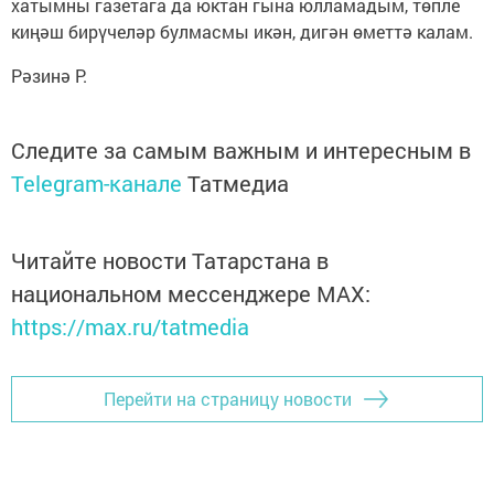
хатымны газетага да юктан гына юлламадым, төпле
киңәш бирүчеләр булмасмы икән, дигән өметтә калам.
Рәзинә Р.
Следите за самым важным и интересным в
Telegram-канале
Татмедиа
Читайте новости Татарстана в
национальном мессенджере MАХ:
https://max.ru/tatmedia
Перейти на страницу новости