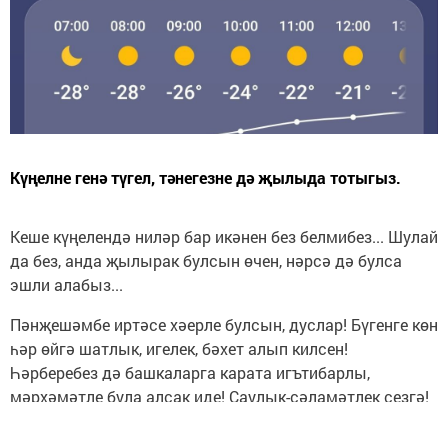
Күңелне генә түгел, тәнегезне дә җылыда тотыгыз.
Кеше күңелендә ниләр бар икәнен без белмибез... Шулай
да без, анда җылырак булсын өчен, нәрсә дә булса
эшли алабыз...
Пәнҗешәмбе иртәсе хәерле булсын, дуслар! Бүгенге көн
һәр өйгә шатлык, игелек, бәхет алып килсен!
Һәрберебез дә башкаларга карата игътибарлы,
мәрхәмәтле була алсак иде! Саулык-сәламәтлек сезгә!