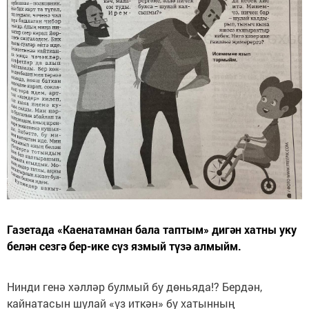
Газетада «Каенатамнан бала таптым» дигән хатны уку
белән сезгә бер-ике сүз язмый түзә алмыйм.
Нинди генә хәлләр булмый бу дөньяда!? Бердән,
кайнатасын шулай «үз иткән» бу хатынның