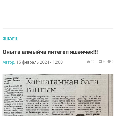
ЯШӘЕШ
Оныта алмыйча интегеп яшәячәк!!!
Автор,
15 февраль 2024 - 12:00
701
0
0