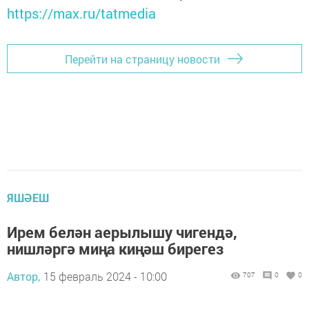
https://max.ru/tatmedia
Перейти на страницу новости
ЯШӘЕШ
Ирем белән аерылышу чигендә,
нишләргә миңа киңәш бирегез
Автор,
15 февраль 2024 - 10:00
707
0
0