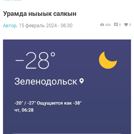
Урамда ныыык салкын
Автор,
15 февраль 2024 - 06:30
434
0
0