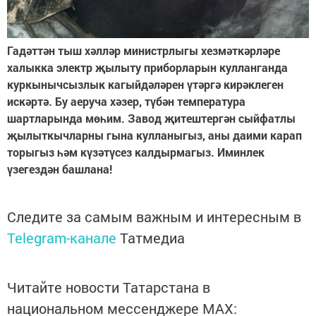
Гадәттән тыш хәлләр министрлыгы хезмәткәрләре
халыкка электр җылыту приборларын кулланганда
куркынычсызлык кагыйдәләрен үтәргә кирәклеген
искәртә. Бу аеруча хәзер, түбән температура
шартларында мөһим. Завод җитештергән сыйфатлы
җылыткычларны гына кулланыгыз, аны даими карап
торыгыз һәм күзәтүсез калдырмагыз. Иминлек
үзегездән башлана!
Следите за самым важным и интересным в
Telegram-канале
Татмедиа
Читайте новости Татарстана в
национальном мессенджере MАХ: