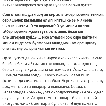
әйткәләшүләребез зур әрләшүләргә барып җитте.
Соңгы ызгышудан соң иң кирәкле әйберләремне төйнәп,
бер яшьлек кызымны алып, иптәш кызым янына
чыгып киттем. Ә ул нәрсәме? Ә ул минем калган
әйберләремне җыеп тутырып, ишек йозагын
алыштырып куйды... Ике атнадан соң кире кайткач,
минем инде өем булмавын аңладым һәм арендалау
өчен фатир эзләргә чыгып киттем.
Әрләшүебез дә юк кына нәрсә өчен килеп чыкты, әмма
бер-беребезгә әйтмәгән сүз калмады – алардан соң
бергә яшәүне күз алдына китерү кыен. Йозак алыштыру
– соңгы тамчы булды. Хәзер кызым белән кеше
фатирында акча түләп торабыз. Берничек тә аерылышу
документлар тапшырырга кыймыйм. Социаль
челтәрләрдә иремнең уртак «подружкалар» белән күңел
ачуын күзәтәм. Аларны туган көннәре белән котлый,
виртуаль чәчәк букетлары бүләк итә. Ә шул вакытта