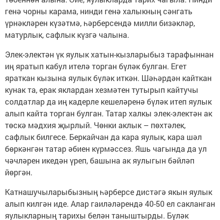
генә чорны карама, нинди генә халыкның сәнгать
үрнәкләрен күзәтмә, һәрберсендә милли бизәкләр,
матурлык, сафлык күзгә чалына.
Элек-электән үк яулык хатын-кызларыбыз тарафыннан
иң яратып кабул ителә торган бүләк булган. Егет
яраткан кызына яулык бүләк иткән. Шәһәрдән кайткан
кунак та, ерак яклардан хезмәтен тутырып кайтучы
солдатлар да иң кадерле кешеләренә бүләк итеп яулык
алып кайта торган булган. Татар халкы элек-электән ак
төскә мәдхия җырлый. Чөнки аклык – пөхтәлек,
сафлык билгесе. Беркайчан да кара яулык, кара шәл
бөркәнгән татар әбиен күрмәссез. Яшь чагында да ул
чәчләрен икедән үреп, башына ак яулыгын бәйләп
йөргән.
Катнашучыларыбызның һәрберсе дистәгә якын яулык
алып килгән иде. Алар гаиләләрендә 40-50 ел сакланган
яулыкларның тарихы белән таныштырды. Бүләк