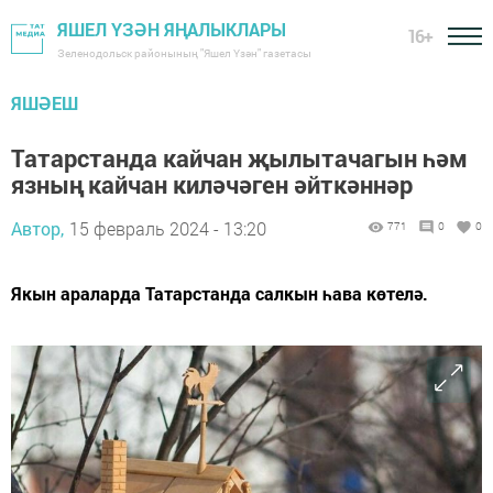
ЯШЕЛ ҮЗӘН ЯҢАЛЫКЛАРЫ
16+
Зеленодольск районының "Яшел Үзән" газетасы
ЯШӘЕШ
Татарстанда кайчан җылытачагын һәм
язның кайчан киләчәген әйткәннәр
Автор,
15 февраль 2024 - 13:20
771
0
0
Якын араларда Татарстанда салкын һава көтелә.