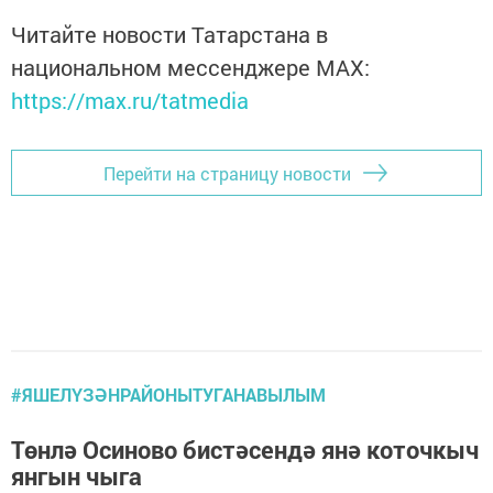
Читайте новости Татарстана в
национальном мессенджере MАХ:
https://max.ru/tatmedia
Перейти на страницу новости
#ЯШЕЛҮЗӘНРАЙОНЫТУГАНАВЫЛЫМ
Төнлә Осиново бистәсендә янә коточкыч
янгын чыга