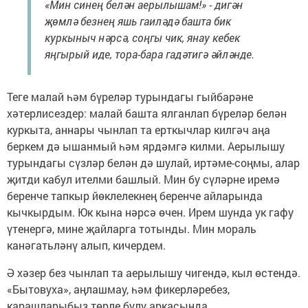
«Мин синең белән аерылышам!» - дигән
җөмлә безнең яшь гаиләдә башта бик
куркыныч нәрсә, соңгы чик, янау кебек
яңгырый иде, тора-бара гадәтигә әйләнде.
Теге малай һәм бүреләр турындагы гыйбарәне
хәтерлисездер: малай башта ялганлап бүреләр белән
куркыта, аннары чынлап та ерткычлар килгәч аңа
беркем дә ышанмый һәм ярдәмгә килми. Аерылышу
турындагы сүзләр белән дә шулай, иртәме-соңмы, алар
җитди кабул ителми башлый. Мин бу сүләрне иремә
беренче тапкыр йөклелекнең беренче айларында
кычкырдым. Юк кына нәрсә өчен. Ирем шунда ук гафу
үтенергә, мине җайларга тотынды. Мин мораль
канәгатьләнү алып, кичердем.
Ә хәзер без чынлап та аерылышу чигендә, кыл өстендә.
«Бытовуха», аңлашмау, һәм фикерләребез,
карашларыбыз төрле булу аркасында