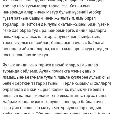
төсләр һәм тукымалар төрлелеге! Хатын-кыз
иңнәрендә алар ничек матур булып күренә! Һәрбер
гүзәл затның башын, иңен җылытып, ямь биреп
торалар. Ни әйтсәң дә, яулык хатын-кызны бизи, үзенә
генә хас образ тудыра. Бәйрәмнәргә, дини чараларга,
никахларга, эшкә, ял итәргә яулыкның сыйфатын,
төсен, зурлыгын сайлап, башларына яулык бәйләгән
авылдаш әби-апаларны, хатын-кызларны күреп, күңел
сөенә, соклану хисе туа.
Яулык нинди генә тарихи вакыйгалар, язмышлар
турында сөйләми. Аулак почмакта үзенең авыр
язмышыннан күңеле тулып, яшьле күзләрен яулык очы
белән сөрткән татар хатыны... Төрле кызыклы хәлләргә
очраганда да кычкырып көлмичә, яулык чите белән
авызын каплап, мөлаем генә елмайган татар хатыны...
Бәйрәм көннәре җитсә, шушы көннәрдә бәйләр өчен
генә дип сакланган матур-матур яулыклар сандык
төбеннән алына. Әйе, яулыкларда тарих чагыла. Нинди