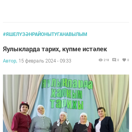
#ЯШЕЛҮЗӘНРАЙОНЫТУГАНАВЫЛЫМ
Яулыкларда тарих, күпме истәлек
Автор,
15 февраль 2024 - 09:33
218
0
0