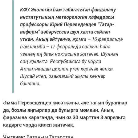
КФУ Экология һәм табигатьтән файдалану
институтының метеорология кафедрасы
профессоры Юрий Переведенцев “Татар-
информ” хәбәрчесенә шул хакта сөйләп
үткән.
Аның әйтүенчә,
җомга – 16 февральдә
һәм шимбә – 17 февральдә салкын һава
үзенең иң биек ноктасына җитәчәк. Шуннан
соң җылыта. Республикага бу чорда
Атлантикадан циклон үтеп керәчәк чөнки.
Шулай итеп, озакламый җылы көннәр
башлана.
Әмма Переведенцев кисәткәнчә, әле тагын бураннар
да, бозлы яңгырлар да булырга мөмкин. Аның
фаразына караганда, чын яз 30 марттан 3 апрельгә
кадәрге чорда килеп җитәчәк.
Чыганак:
Ватаным Татарстан