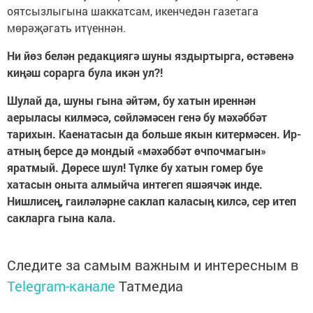
оятсызлыгына шаккатсам, икенчедән газетага
мөрәҗәгать итүеннән.
Ни йөз белән редакциягә шуны яздыртырга, өстәвенә
киңәш сорарга була икән ул?!
Шулай да, шуны гына әйтәм, бу хатын иреннән
аерыласы килмәсә, сөйләмәсен генә бу мәхәббәт
тарихын. Каенатасын да больше якын китермәсен. Ир-
атның берсе дә мондый «мәхәббәт өчпочмагын»
яратмый. Дөресе шул! Түлке бу хатын гомер буе
хатасын оныта алмыйча интегеп яшәячәк инде.
Нишлисең, гаиләләрне саклап каласың килсә, сер итеп
сакларга гына кала.
Следите за самым важным и интересным в
Telegram-канале
Татмедиа