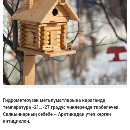
Гидрометеоүзәк мәгълүматларына караганда,
температура -21…-27 градус чикләрендә тирбәләчәк.
Салкыннарның сәбәбе – Арктикадан үтеп кергән
антициклон.