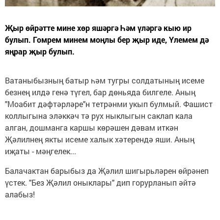
Җыр өйрәтте мине хөр яшәргә Һәм үләргә кыю ир
булып. Гомрем минем моңлы бер җыр иде, Үлемем дә
яңрар җыр булып.
Ватаныбызның батыр һәм тугры солдатының исеме
безнең илдә генә түгел, бар дөньяда билгеле. Аның
"Моабит дәфтәрләре"н тетрәнми укып булмый. Фашист
коллыгына эләккәч тә рух ныклыгын саклап кала
алган, дошманга каршы көрәшен дәвам иткән
Җәлилнең якты исеме халык хәтерендә яши. Аның
иҗаты - мәңгелек...
Балачактан барыбыз да Җәлил шигырьләрен өйрәнеп
үстек. "Без Җәлил оныклары" дип горурланып әйтә
алабыз!