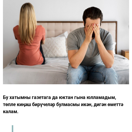
Бу хатымны газетага да юктан гына юлламадым,
төпле киңәш бирүчеләр булмасмы икән, дигән өметтә
калам.