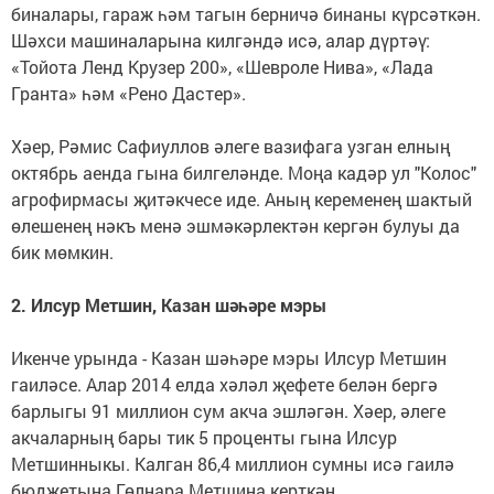
биналары, гараж һәм тагын берничә бинаны күрсәткән.
Шәхси машиналарына килгәндә исә, алар дүртәү:
«Тойота Ленд Крузер 200», «Шевроле Нива», «Лада
Гранта» һәм «Рено Дастер».
Хәер, Рәмис Сафиуллов әлеге вазифага узган елның
октябрь аенда гына билгеләнде. Моңа кадәр ул "Колос"
агрофирмасы җитәкчесе иде. Аның кеременең шактый
өлешенең нәкъ менә эшмәкәрлектән кергән булуы да
бик мөмкин.
2. Илсур Метшин, Казан шәһәре мэры
Икенче урында - Казан шәһәре мэры Илсур Метшин
гаиләсе. Алар 2014 елда хәләл җефете белән бергә
барлыгы 91 миллион сум акча эшләгән. Хәер, әлеге
акчаларның бары тик 5 проценты гына Илсур
Метшинныкы. Калган 86,4 миллион сумны исә гаилә
бюджетына Гөлнара Метшина керткән.