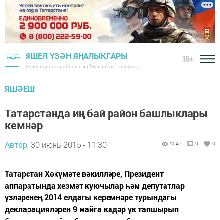
ЯШЕЛ ҮЗӘН ЯҢАЛЫКЛАРЫ
16+
Зеленодольск районының "Яшел Үзән" газетасы
ЯШӘЕШ
Татарстанда иң бай район башлыклары
кемнәр
Автор,
30 июнь 2015 - 11:30
1547
0
0
Татарстан Хөкүмәте вәкилләре, Президент
аппаратында хезмәт куючылар һәм депутатлар
үзләренең 2014 елдагы керемнәре турындагы
декларацияләрен 9 майга кадәр үк тапшырып