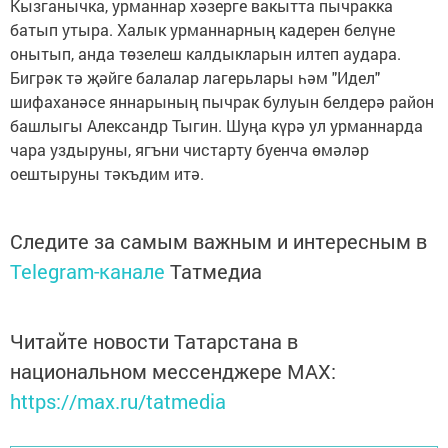
Кызганычка, урманнар хәзерге вакытта пычракка
батып утыра. Халык урманнарның кадерен белүне
онытып, анда төзелеш калдыкларын илтеп аудара.
Бигрәк тә җәйге балалар лагерьлары һәм "Идел"
шифаханәсе яннарының пычрак булуын белдерә район
башлыгы Александр Тыгин. Шуңа күрә ул урманнарда
чара уздыруны, ягъни чистарту буенча өмәләр
оештыруны тәкъдим итә.
Следите за самым важным и интересным в
Telegram-канале
Татмедиа
Читайте новости Татарстана в
национальном мессенджере MАХ:
https://max.ru/tatmedia