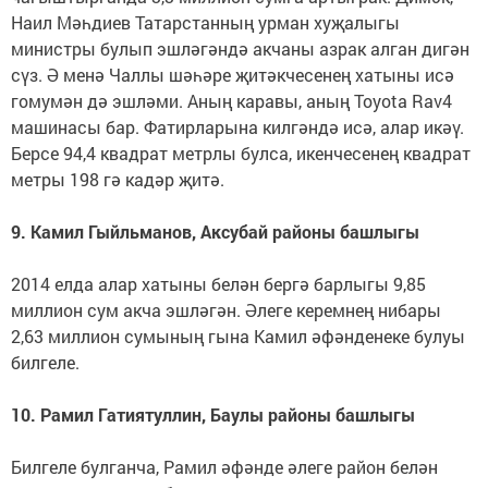
Наил Мәһдиев Татарстанның урман хуҗалыгы
министры булып эшләгәндә акчаны азрак алган дигән
сүз. Ә менә Чаллы шәһәре җитәкчесенең хатыны исә
гомумән дә эшләми. Аның каравы, аның Toyota Rav4
машинасы бар. Фатирларына килгәндә исә, алар икәү.
Берсе 94,4 квадрат метрлы булса, икенчесенең квадрат
метры 198 гә кадәр җитә.
9. Камил Гыйльманов, Аксубай районы башлыгы
2014 елда алар хатыны белән бергә барлыгы 9,85
миллион сум акча эшләгән. Әлеге керемнең нибары
2,63 миллион сумының гына Камил әфәнденеке булуы
билгеле.
10. Рамил Гатиятуллин, Баулы районы башлыгы
Билгеле булганча, Рамил әфәнде әлеге район белән