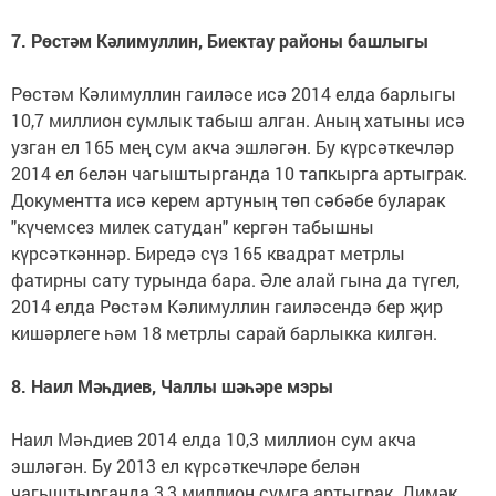
7. Рөстәм Кәлимуллин, Биектау районы башлыгы
Рөстәм Кәлимуллин гаиләсе исә 2014 елда барлыгы
10,7 миллион сумлык табыш алган. Аның хатыны исә
узган ел 165 мең сум акча эшләгән. Бу күрсәткечләр
2014 ел белән чагыштырганда 10 тапкырга артыграк.
Документта исә керем артуның төп сәбәбе буларак
"күчемсез милек сатудан" кергән табышны
күрсәткәннәр. Биредә сүз 165 квадрат метрлы
фатирны сату турында бара. Әле алай гына да түгел,
2014 елда Рөстәм Кәлимуллин гаиләсендә бер җир
кишәрлеге һәм 18 метрлы сарай барлыкка килгән.
8. Наил Мәһдиев, Чаллы шәһәре мэры
Наил Мәһдиев 2014 елда 10,3 миллион сум акча
эшләгән. Бу 2013 ел күрсәткечләре белән
чагыштырганда 3,3 миллион сумга артыграк. Димәк,