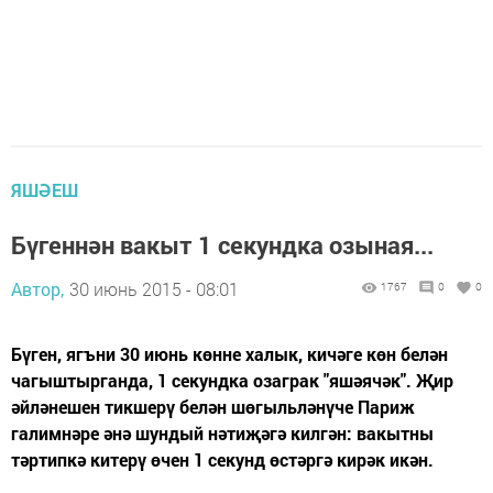
ЯШӘЕШ
Бүгеннән вакыт 1 секундка озыная...
Автор,
30 июнь 2015 - 08:01
1767
0
0
Бүген, ягъни 30 июнь көнне халык, кичәге көн белән
чагыштырганда, 1 секундка озаграк "яшәячәк". Җир
әйләнешен тикшерү белән шөгыльләнүче Париж
галимнәре әнә шундый нәтиҗәгә килгән: вакытны
тәртипкә китерү өчен 1 секунд өстәргә кирәк икән.