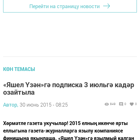
Перейти на страницу новости
КӨН ТЕМАСЫ
«Яшел Үзән»гә подписка 3 июльгә кадәр
озайтыла
Автор,
30 июнь 2015 - 08:25
849
0
0
Хөрмәтле газета укучылар! 2015 елның икенче ярты
еллыгына газета-журналларга язылу компаниясе
финишына якынлаша. «Яшел Үзән»гә язылмый калган