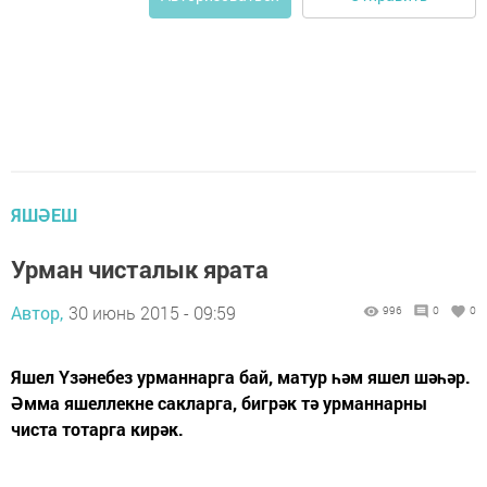
ЯШӘЕШ
Урман чисталык ярата
Автор,
30 июнь 2015 - 09:59
996
0
0
Яшел Үзәнебез урманнарга бай, матур һәм яшел шәһәр.
Әмма яшеллекне сак­ларга, бигрәк тә урманнарны
чиста тотарга кирәк.