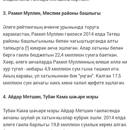
3. Рамил Муллин, Мөслим районы башлыгы
Әлеге рейтингның өченче урынында торуга
карамастан, Рамил Муллин гаиләсе 2014 елда Тәтеш
районы башлыгыныкы белән чагыштырганда алты
тапкырга (!) кимрәк акча эшләгән. Алар хатыны белән
бергә гаилә бюджетын 22,4 миллион сумга баеткан.
Хәер, әлеге акчаларда Рамил Муллинның өлеше әллә ни
зур түгел - нибары 4,9 миллион сум гына тәшкил итә.
Аның каравы, ул хатыныннан бик "уңган". Калган 17,5
миллион сум акчагы нәкъ менә хәләл җефете эшләгән.
4. Айдар Метшин, Түбән Кама шәһәре мэры
Түбән Кама шәһәре мэры Айдар Метшин гаиләсендә
акчаны шулай ук хатын-кызлар күбрәк эшли. 2014 елда
әлеге гаилә барлыгы 19,8 миллион сумлык керем алган.