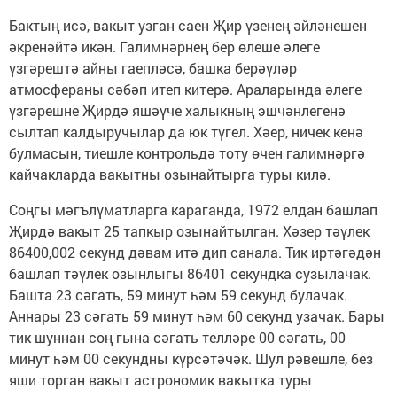
Бактың исә, вакыт узган саен Җир үзенең әйләнешен
әкренәйтә икән. Галимнәрнең бер өлеше әлеге
үзгәрештә айны гаепләсә, башка берәүләр
атмосфераны сәбәп итеп китерә. Араларында әлеге
үзгәрешне Җирдә яшәүче халыкның эшчәнлегенә
сылтап калдыручылар да юк түгел. Хәер, ничек кенә
булмасын, тиешле контрольдә тоту өчен галимнәргә
кайчакларда вакытны озынайтырга туры килә.
Соңгы мәгълүматларга караганда, 1972 елдан башлап
Җирдә вакыт 25 тапкыр озынайтылган. Хәзер тәүлек
86400,002 секунд дәвам итә дип санала. Тик иртәгәдән
башлап тәүлек озынлыгы 86401 секундка сузылачак.
Башта 23 сәгать, 59 минут һәм 59 секунд булачак.
Аннары 23 сәгать 59 минут һәм 60 секунд узачак. Бары
тик шуннан соң гына сәгать телләре 00 сәгать, 00
минут һәм 00 секундны күрсәтәчәк. Шул рәвешле, без
яши торган вакыт астрономик вакытка туры