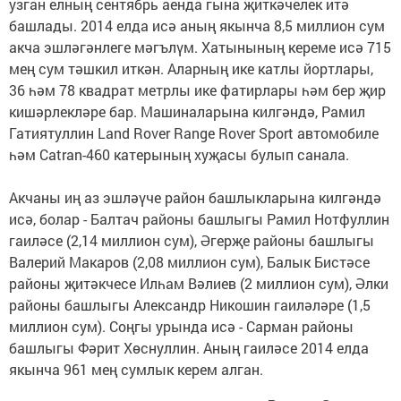
узган елның сентябрь аенда гына җиткәчелек итә
башлады. 2014 елда исә аның якынча 8,5 миллион сум
акча эшләгәнлеге мәгълүм. Хатынының кереме исә 715
мең сум тәшкил иткән. Аларның ике катлы йортлары,
36 һәм 78 квадрат метрлы ике фатирлары һәм бер җир
кишәрлекләре бар. Машиналарына килгәндә, Рамил
Гатиятуллин Land Rover Range Rover Sport автомобиле
һәм Catran-460 катерының хуҗасы булып санала.
Акчаны иң аз эшләүче район башлыкларына килгәндә
исә, болар - Балтач районы башлыгы Рамил Нотфуллин
гаиләсе (2,14 миллион сум), Әгерҗе районы башлыгы
Валерий Макаров (2,08 миллион сум), Балык Бистәсе
районы җитәкчесе Илһам Вәлиев (2 миллион сум), Әлки
районы башлыгы Александр Никошин гаиләләре (1,5
миллион сум). Соңгы урында исә - Сарман районы
башлыгы Фәрит Хөснуллин. Аның гаиләсе 2014 елда
якынча 961 мең сумлык керем алган.