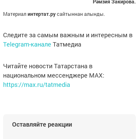
Рәмзия Закирова.
Материал
интертат.ру
сайтыннан алынды.
Следите за самым важным и интересным в
Telegram-канале
Татмедиа
Читайте новости Татарстана в
национальном мессенджере MАХ:
https://max.ru/tatmedia
Оставляйте реакции