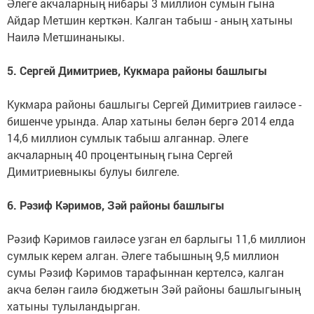
Әлеге акчаларның нибары 3 миллион сумын гына
Айдар Метшин керткән. Калган табыш - аның хатыны
Наилә Метшинаныкы.
5. Сергей Димитриев, Кукмара районы башлыгы
Кукмара районы башлыгы Сергей Димитриев гаиләсе -
бишенче урында. Алар хатыны белән бергә 2014 елда
14,6 миллион сумлык табыш алганнар. Әлеге
акчаларның 40 процентының гына Сергей
Димитриевныкы булуы билгеле.
6. Рәзиф Кәримов, Зәй районы башлыгы
Рәзиф Кәримов гаиләсе узган ел барлыгы 11,6 миллион
сумлык керем алган. Әлеге табышның 9,5 миллион
сумы Рәзиф Кәримов тарафыннан кертелсә, калган
акча белән гаилә бюджетын Зәй районы башлыгының
хатыны тулыландырган.