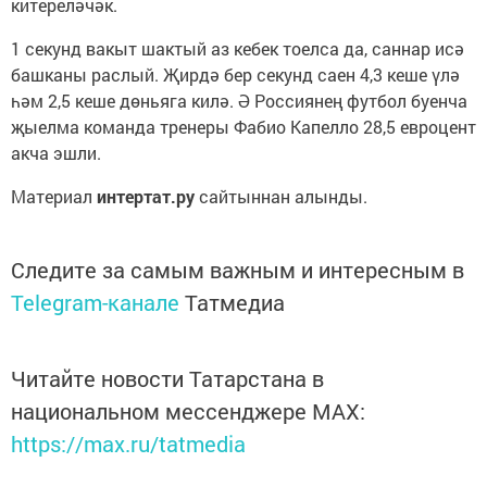
китереләчәк.
1 секунд вакыт шактый аз кебек тоелса да, саннар исә
башканы раслый. Җирдә бер секунд саен 4,3 кеше үлә
һәм 2,5 кеше дөньяга килә. Ә Россиянең футбол буенча
җыелма команда тренеры Фабио Капелло 28,5 евроцент
акча эшли.
Материал
интертат.ру
сайтыннан алынды.
Следите за самым важным и интересным в
Telegram-канале
Татмедиа
Читайте новости Татарстана в
национальном мессенджере MАХ:
https://max.ru/tatmedia