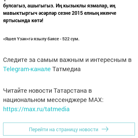
булсагыз, ашыгыгыз. Иң кызыклы язмалар, иң
мавыктыргыч әсәрләр сезне 2015 елның икенче
яртысында көтә!
«Яшел Үзән»гә язылу бәясе - 522 сум.
Следите за самым важным и интересным в
Telegram-канале
Татмедиа
Читайте новости Татарстана в
национальном мессенджере MАХ:
https://max.ru/tatmedia
Перейти на страницу новости