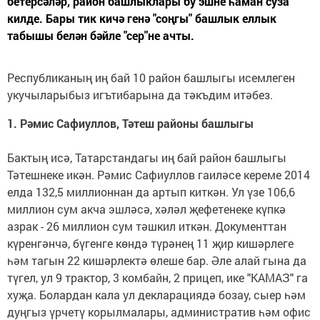
бетерсәләр, район башлыклары бу эшне һаман суза
килде. Бары тик кичә генә "соңгы" башлык еллык
табышы белән бәйле "сер"не ачты.
Республиканың иң бай 10 район башлыгы исемлеген
укучыларыбыз игътибарына да тәкъдим итәбез.
1. Рәмис Сафиуллов, Тәтеш районы башлыгы
Бактың исә, Татарстандагы иң бай район башлыгы
Тәтешнеке икән. Рәмис Сафиуллов гаиләсе кереме 2014
елда 132,5 миллионнан да артып киткән. Ул үзе 106,6
миллион сум акча эшләсә, хәләл җефетенеке күпкә
азрак - 26 миллион сум тәшкил иткән. Документтан
күренгәнчә, бүгенге көндә түрәнең 11 җир кишәрлеге
һәм тагын 22 кишәрлектә өлеше бар. Әле алай гына да
түгел, ул 9 трактор, 3 комбайн, 2 прицеп, ике "КАМАЗ" га
хуҗа. Болардан кала ул декларациядә бозау, сыер һәм
дуңгыз үрчетү корылмалары, административ һәм офис