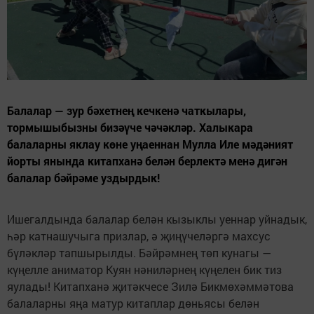
Балалар — зур бәхетнең кечкенә чаткылары,
тормышыбызны бизәүче чәчәкләр. Халыкара
балаларны яклау көне уңаеннан Мулла Иле мәдәният
йорты янында китапханә белән берлектә менә дигән
балалар бәйрәме уздырдык!
Ишегалдында балалар белән кызыклы уеннар уйнадык,
һәр катнашучыга призлар, ә җиңүчеләргә махсус
бүләкләр тапшырылды. Бәйрәмнең төп кунагы —
күңелле аниматор Куян нәниләрнең күңелен бик тиз
яулады! Китапханә җитәкчесе Зилә Бикмөхәммәтова
балаларны яңа матур китаплар дөньясы белән