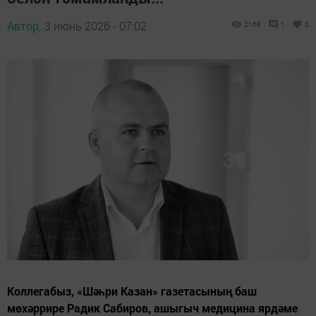
Автор,
3 июнь 2026 - 07:02
2168
1
0
Коллегабыз, «Шәһри Казан» газетасының баш
мөхәррире Радик Сабиров, ашыгыч медицина ярдәме