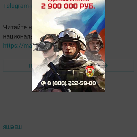
Telegram-канале
Татмедиа
Читайте новости Татарстана в
национальном мессенджере MАХ:
https://max.ru/tatmedia
Перейти на страницу новости
ЯШӘЕШ