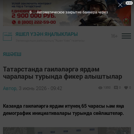
5
Автоматическое закрытие баннера через
ЯШЕЛ ҮЗӘН ЯҢАЛЫКЛАРЫ
16+
Зеленодольск районының "Яшел Үзән" газетасы
ЯШӘЕШ
Татарстанда гаиләләргә ярдәм
чаралары турында фикер алыштылар
Автор,
3 июнь 2026 - 09:42
1350
0
0
Казанда гаиләләргә ярдәм итүнең 65 чарасы һәм яңа
демографик инициативалары турында сөйләштеләр.