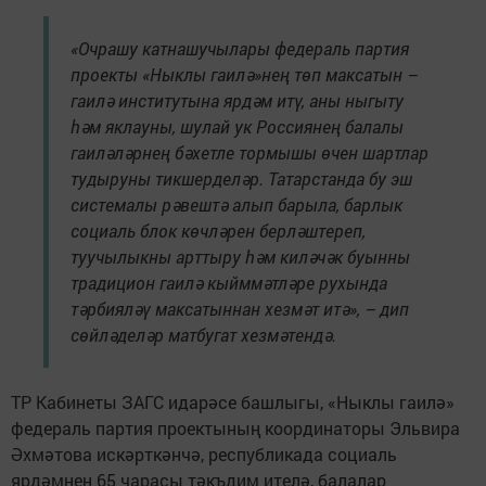
«Очрашу катнашучылары федераль партия
проекты «Ныклы гаилә»нең төп максатын –
гаилә институтына ярдәм итү, аны ныгыту
һәм яклауны, шулай ук Россиянең балалы
гаиләләрнең бәхетле тормышы өчен шартлар
тудыруны тикшерделәр. Татарстанда бу эш
системалы рәвештә алып барыла, барлык
социаль блок көчләрен берләштереп,
туучылыкны арттыру һәм киләчәк буынны
традицион гаилә кыйммәтләре рухында
тәрбияләү максатыннан хезмәт итә», – дип
сөйләделәр матбугат хезмәтендә.
ТР Кабинеты ЗАГС идарәсе башлыгы, «Ныклы гаилә»
федераль партия проектының координаторы Эльвира
Әхмәтова искәрткәнчә, республикада социаль
ярдәмнең 65 чарасы тәкъдим ителә, балалар