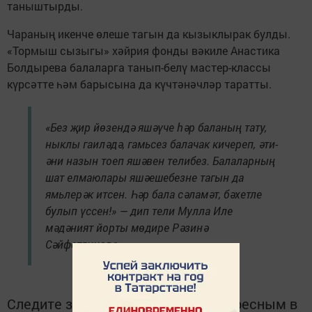
таныштырды.
Чараның икенче өлеше тагын да кызыклырак булды.
«Тормыш сызыгы» хәйрия фонды вәкиле Анастика
Болдырева балаларга танып-белү мастер-классы
күрсәтте һәм барысына да күчтәнәчләр таратты.
«Без җир йөзендә яшәүче һәр баланың тату,
ныклы гаиләдә, гамьсез балачак кичереп, әти-
әни назын тоеп яшәвен телибез. Балаларның
шат елмаюлары яшәешебезне тагын да
ямьлерәк итсен. Һәр бала сәламәт, бәхетле
булып үссен!» — дип тели Мулла Иле
мәдәният йорты мөдире Рәзинә
Сәйфетдинова.
Следите за самым важным и интересным в