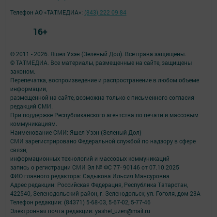
Телефон АО «ТАТМЕДИА»:
(843) 222 09 84
16+
© 2011 - 2026. Яшел Узэн (Зеленый Дол). Все права защищены.
© ТАТМЕДИА. Все материалы, размещенные на сайте, защищены
законом.
Перепечатка, воспроизведение и распространение в любом объеме
информации,
размещенной на сайте, возможна только с письменного согласия
редакций СМИ.
При поддержке Республиканского агентства по печати и массовым
коммуникациям.
Наименование СМИ: Яшел Узэн (Зеленый Дол)
СМИ зарегистрировано Федеральной службой по надзору в сфере
связи,
информационных технологий и массовых коммуникаций
запись о регистрации СМИ Эл № ФС 77- 90146 от 07.10.2025
ФИО главного редактора: Садыкова Ильсия Мансуровна
Адрес редакции: Российская Федерация, Республика Татарстан,
422540, Зеленодольский район, г. Зеленодольск, ул. Гоголя, дом 23А
Телефон редакции: (84371) 5-68-03, 5-67-02, 5-77-46
Электронная почта редакции: yashel_uzen@mail.ru