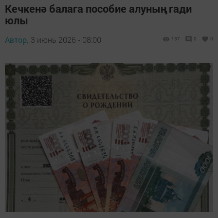
Кечкенә балага пособие алуның гади
юлы
Автор,
3 июнь 2026 - 08:00
157
0
0