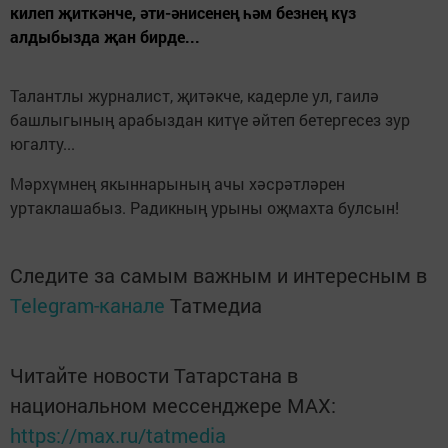
килеп җиткәнче, әти-әнисенең һәм безнең күз
алдыбызда җан бирде...
Талантлы журналист, җитәкче, кадерле ул, гаилә
башлыгының арабыздан китүе әйтеп бетергесез зур
югалту...
Мәрхүмнең якыннарының ачы хәсрәтләрен
уртаклашабыз. Радикның урыны оҗмахта булсын!
Следите за самым важным и интересным в
Telegram-канале
Татмедиа
Читайте новости Татарстана в
национальном мессенджере MАХ:
https://max.ru/tatmedia