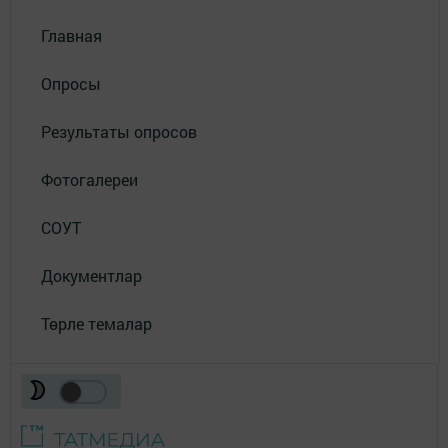
Главная
Опросы
Результаты опросов
Фотогалереи
СОУТ
Документлар
Төрле темалар