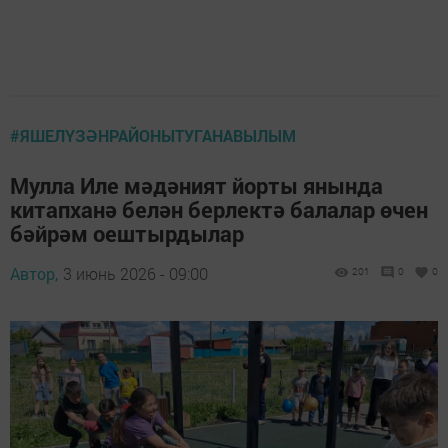
#ЯШЕЛҮЗӘНРАЙОНЫТУГАНАВЫЛЫМ
Мулла Иле мәдәният йорты янында
китапханә белән берлектә балалар өчен
бәйрәм оештырдылар
Автор,
3 июнь 2026 - 09:00
201
0
0