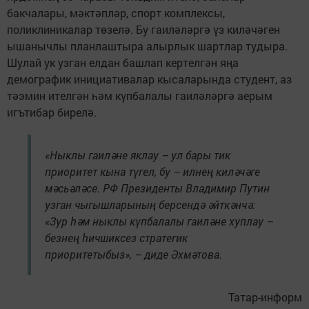
бакчалары, мәктәпләр, спорт комплексы,
поликлиникалар төзелә. Бу гаиләләргә үз киләчәген
ышанычлы планлаштыра алырлык шартлар тудыра.
Шулай ук узган елдан башлап кертелгән яңа
демографик инициативалар кысаларында студент, аз
тәэмин ителгән һәм күпбалалы гаиләләргә аерым
игътибар бирелә.
«Ныклы гаиләне яклау – ул бары тик
приоритет кына түгел, бу – илнең киләчәге
мәсьәләсе. РФ Президенты Владимир Путин
узган чыгышларының берсендә әйткәнчә:
«Зур һәм ныклы күпбалалы гаиләне хуплау –
безнең һичшиксез стратегик
приоритетыбыз», – диде Әхмәтова.
Татар-информ