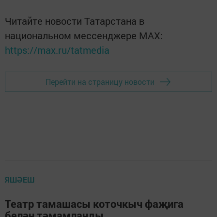
Читайте новости Татарстана в
национальном мессенджере MАХ:
https://max.ru/tatmedia
Перейти на страницу новости
ЯШӘЕШ
Театр тамашасы коточкыч фаҗига
белән тәмамланды...