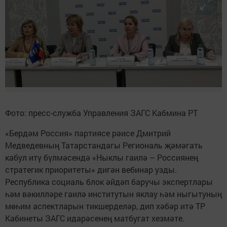
Фото: пресс-служба Управления ЗАГС Кабмина РТ
«Бердәм Россия» партиясе рәисе Дмитрий
Медведевның Татарстандагы Региональ җәмәгать
кабул итү бүлмәсендә «Ныклы гаилә – Россиянең
стратегик приоритеты» дигән вебинар узды.
Республика социаль блок әйдәп баручы экспертлары
һәм вәкилләре гаилә институтын яклау һәм ныгытуның
мөһим аспектларын тикшерделәр, дип хәбәр итә ТР
Кабинеты ЗАГС идарәсенең матбугат хезмәте.