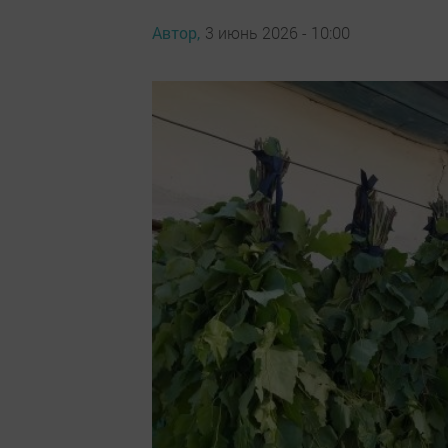
Автор,
3 июнь 2026 - 10:00