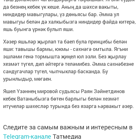
да безнең кебек үк кеше. Аның да шәхси вакыты,
ниндидер мавыгулары, үз дөньясы бар. Әмма ул
мавыгуы белән дә халкыбызга ниндидер файда китерә,
яшь буынга үрнәк булып яши.
Хәзер яшьләр җырлап та баеп була принцибы белән
яши: тавышы бармы, юкмы - сәхнәгә омтыла. Ягъни
эшләми генә тормышта җиңел юл эзли. Без җырлау
хезмәт түгел, дип әйтергә теләмибез. Әмма сәхнәбезне
сандугачлар түгел, чыпчыклар басканда. Бу
урынлыдыр, мөгаен.
Яшел Үзәннең мировой судьясы Раян Зәйнетдинов
кебек Ватаныбызга бөтен барлыгы белән хезмәт
итүчеләр шәхесләр турында без язарга һәрвакыт әзер.
Следите за самым важным и интересным в
Telegram-канале
Татмедиа