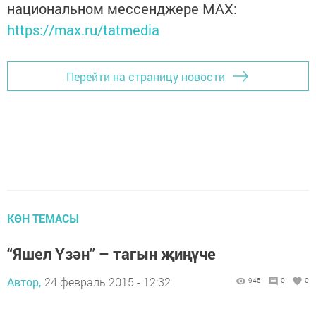
национальном мессенджере MАХ:
https://max.ru/tatmedia
Перейти на страницу новости
КӨН ТЕМАСЫ
“Яшел Үзән” – тагын җиңүче
Автор,
24 февраль 2015 - 12:32
945
0
0