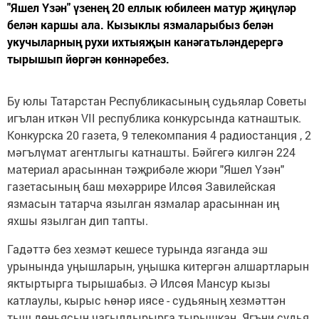
"Яшел Үзән" үзенең 20 еллык юбилеен матур җиңүләр
белән каршы ала. Кызыклы язмаларыбыз белән
укучыларның рухи ихтыяҗын канәгатьләндерергә
тырышып йөргән көннәребез.
Бу юлы Татарстан Республикасының судьялар Советы
игълан иткән VII республика конкурсында катнаштык.
Конкурска 20 газета, 9 телекомпания 4 радиостанция , 2
мәгълүмат агентлыгы катнашты. Бәйгегә килгән 224
материал арасыннан тәҗрибәле жюри "Яшел Үзән"
газетасының баш мөхәррире Илсөя Завилейская
язмасын татарча язылган язмалар арасыннан иң
яхшы язылган дип тапты.
Гадәттә без хезмәт кешесе турында язганда эш
урынында уңышларын, уңышка китергән алшартларын
яктыртырга тырышабыз. Ә Илсөя Мансур кызы
катлаулы, кырыс һөнәр иясе - судьяның хезмәттән
тыш дөньясын чагылдырырга тырышкан. Ягъни судья