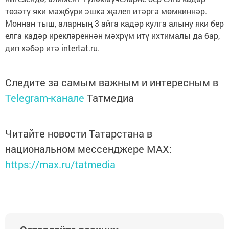
төзәтү яки мәҗбүри эшкә җәлеп итәргә мөмкиннәр.
Моннан тыш, аларның 3 айга кадәр кулга алыну яки бер
елга кадәр ирекләреннән мәхрүм итү ихтималы да бар,
дип хәбәр итә intertat.ru.
Следите за самым важным и интересным в
Telegram-канале
Татмедиа
Читайте новости Татарстана в
национальном мессенджере MАХ:
https://max.ru/tatmedia