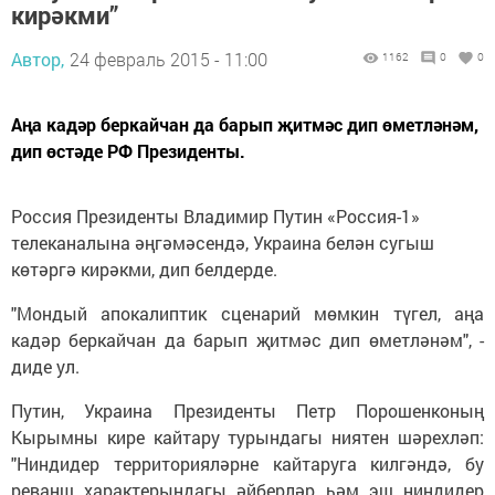
кирәкми”
Автор,
24 февраль 2015 - 11:00
1162
0
0
Аңа кадәр беркайчан да барып җитмәс дип өметләнәм,
дип өстәде РФ Президенты.
Россия Президенты Владимир Путин «Россия-1»
телеканалына әңгәмәсендә, Украина белән сугыш
көтәргә кирәкми, дип белдерде.
"Мондый апокалиптик сценарий мөмкин түгел, аңа
кадәр беркайчан да барып җитмәс дип өметләнәм", -
диде ул.
Путин, Украина Президенты Петр Порошенконың
Кырымны кире кайтару турындагы ниятен шәрехләп:
"Ниндидер территорияләрне кайтаруга килгәндә, бу
реванш характерындагы әйберләр һәм эш ниндидер