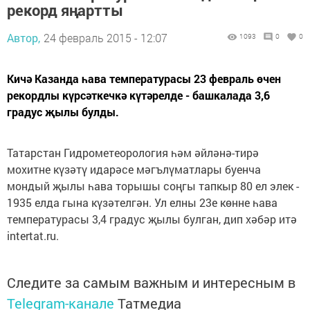
рекорд яңартты
Автор,
24 февраль 2015 - 12:07
1093
0
0
Кичә Казанда һава температурасы 23 февраль өчен
рекордлы күрсәткечкә күтәрелде - башкалада 3,6
градус җылы булды.
Татарстан Гидрометеорология һәм әйләнә-тирә
мохитне күзәтү идарәсе мәгълүматлары буенча
мондый җылы һава торышы соңгы тапкыр 80 ел элек -
1935 елда гына күзәтелгән. Ул елны 23е көнне һава
температурасы 3,4 градус җылы булган, дип хәбәр итә
intertat.ru.
Следите за самым важным и интересным в
Telegram-канале
Татмедиа