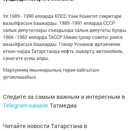
Ул 1989 - 1990 елларда КПСС Үзәк Комитет секретаре
вазыйфасын башкарды. 1989 -1991 елларда СССР
халык депутатлары съездында халык депутаты булды.
1966 - 1982 елларда ТАССР Министрлар советы рәисе
вазыйфасын башкарды. Гомәр Усманов җитәкчелек
иткән чорда Татарстанда нефть эшкәртү, автомобиль
сәнәгате үсеш алды.
Мәрхүмнең якыннарының тирән кайгысын
уртаклашабыз.
Следите за самым важным и интересным в
Telegram-канале
Татмедиа
Читайте новости Татарстана в