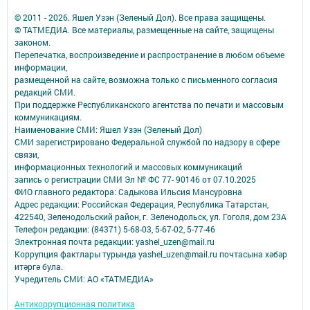
© 2011 - 2026. Яшел Узэн (Зеленый Дол). Все права защищены.
© ТАТМЕДИА. Все материалы, размещенные на сайте, защищены
законом.
Перепечатка, воспроизведение и распространение в любом объеме
информации,
размещенной на сайте, возможна только с письменного согласия
редакций СМИ.
При поддержке Республиканского агентства по печати и массовым
коммуникациям.
Наименование СМИ: Яшел Узэн (Зеленый Дол)
СМИ зарегистрировано Федеральной службой по надзору в сфере
связи,
информационных технологий и массовых коммуникаций
запись о регистрации СМИ Эл № ФС 77- 90146 от 07.10.2025
ФИО главного редактора: Садыкова Ильсия Мансуровна
Адрес редакции: Российская Федерация, Республика Татарстан,
422540, Зеленодольский район, г. Зеленодольск, ул. Гоголя, дом 23А
Телефон редакции: (84371) 5-68-03, 5-67-02, 5-77-46
Электронная почта редакции: yashel_uzen@mail.ru
Коррупция фактлары турында yashel_uzen@mail.ru почтасына хәбәр
итәргә була.
Учредитель СМИ: АО «ТАТМЕДИА»
Антикоррупционная политика