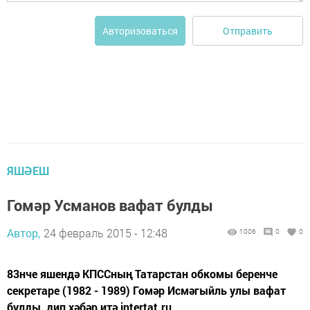
Отправить
Авторизоваться
ЯШӘЕШ
Гомәр Усманов вафат булды
Автор,
24 февраль 2015 - 12:48
1006
0
0
83нче яшендә КПССның Татарстан обкомы беренче
секретаре (1982 - 1989) Гомәр Исмәгыйль улы вафат
булды, дип хәбәр итә intertat.ru.