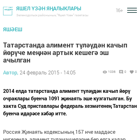
ЯШЕЛ ҮЗӘН ЯҢАЛЫКЛАРЫ
16+
Зеленодольск районының "Яшел Үзән" газетасы
ЯШӘЕШ
Татарстанда алимент түләүдән качып
йөрүче меңнән артык кешегә эш
ачылган
Автор,
24 февраль 2015 - 14:05
1036
0
0
2014 елда татарстанда алимент түләүдән качып йөрү
очраклары буенча 1091 җинаять эше кузгатылган. Бу
хакта Суд приставлары федераль хезмәтенең Татарстан
буенча идарәсе хәбәр итте.
Россия Җинаять кодексының 157 нче маддәсе
нигезендә, алимент түләмәүчеләрне бер елга кадәр