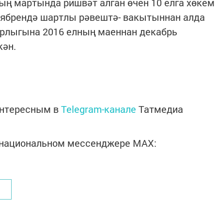
ың мартында ришвәт алган өчен 10 елга хөкем
ктябрендә шартлы рәвештә- вакытыннан алда
трлыгына 2016 елның маеннан декабрь
кән.
интересным в
Telegram-канале
Татмедиа
в национальном мессенджере MАХ: