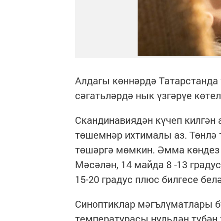
Алдагы көннәрдә Татарстанда 
сәгатьләрдә нык үзгәрүе көтел
Скандинавиядән күчеп килгән 
төшемнәр ихтималы аз. Төнлә 
төшәргә мөмкин. Әмма көндез 
Мәсәлән, 14 майда 8 -13 граду
15-20 градус плюс билгесе бел
Синоптиклар мәгълүматлары бу
температурасы нульдән түбән 