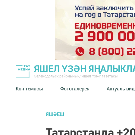
ЯШЕЛ ҮЗӘН ЯҢАЛЫКЛ
Зеленодольск районының "Яшел Үзән" газетасы
Көн темасы
Фотогалерея
Актуаль вид
ЯШӘЕШ
Татарстанда +20