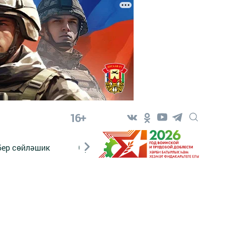
16+
бер сөйләшик
Сүз тарихы
Яшь хәбәрче