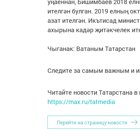
уңаеннан, Бишимбаев 2018 елн
ителгән булган. 2019 елның о
азат ителгән. Икътисад минис
ахырына кадәр җитәкчелек ит
Чыганак: Ватаным Татарстан
Следите за самым важным и 
Читайте новости Татарстана 
https://max.ru/tatmedia
Перейти на страницу новости