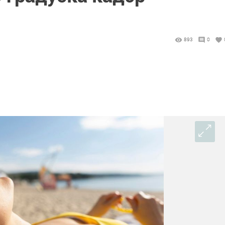
893
0