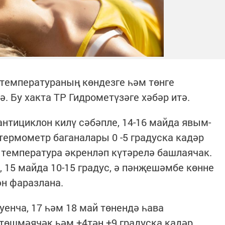
температураның көндезге һәм төнге
ә. Бу хакта ТР Гидрометүзәге хәбәр итә.
антициклон килү сәбәпле, 14-16 майда явым-
термометр баганалары 0 -5 градуска кадәр
температура әкренләп күтәрелә башлаячак.
с, 15 майда 10-15 градус, ә пәнҗешәмбе көнне
ән фаразлана.
енча, 17 һәм 18 май төнендә һава
төшмәячәк һәм +4тән +9 градуска кадәр