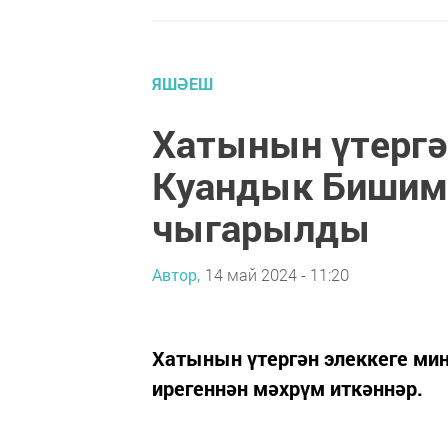
ЯШӘЕШ
Хатынын үтергә
Куандык Бишим
чыгарылды
Автор,
14 май 2024 - 11:20
Хатынын үтергән элеккеге ми
ирегеннән мәхрүм иткәннәр.