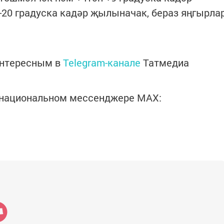
5-20 градуска кадәр җылыначак, бераз яңгырла
интересным в
Telegram-канале
Татмедиа
в национальном мессенджере MАХ: