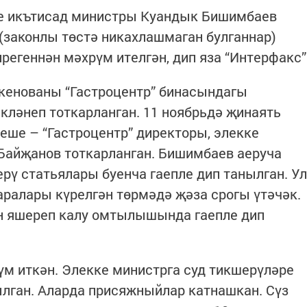
е икътисад министры Куандык Бишимбаев
(законлы төстә никахлашмаган булганнар)
ирегеннән мәхрүм ителгән, дип яза “Интерфакс”
укенованы “Гастроцентр” бинасындагы
кләнеп тоткарланган. 11 ноябрьдә җинаять
ше – “Гастроцентр” директоры, элекке
Байҗанов тоткарланган. Бишимбаев аеруча
рү статьялары буенча гаепле дип танылган. Ул
ралары күрелгән төрмәдә җәза срогы үтәчәк.
н яшереп калу омтылышында гаепле дип
рүм иткән. Элекке министрга суд тикшерүләре
лган. Аларда присяжныйлар катнашкан. Сүз