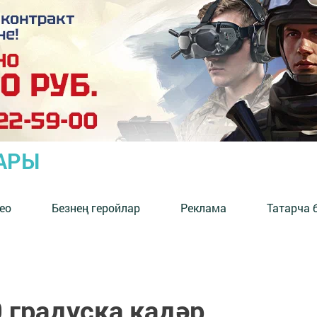
АРЫ
ео
Безнең геройлар
Реклама
Татарча 
 градуска кадәр