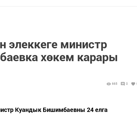
н элеккеге министр
баевка хөкем карары
665
0
нистр Куандык Бишимбаевны 24 елга