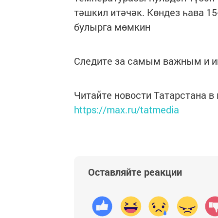
тәшкил итәчәк. Көндез һава 1
булырга мөмкин
Следите за самым важным и 
Читайте новости Татарстана 
https://max.ru/tatmedia
Оставляйте реакции