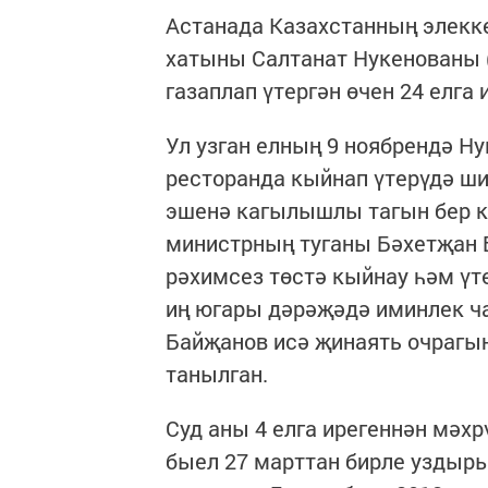
Астанада Казахстанның элекк
хатыны Салтанат Нукенованы 
газаплап үтергән өчен 24 елга 
Ул узган елның 9 ноябрендә Н
ресторанда кыйнап үтерүдә ши
эшенә кагылышлы тагын бер ке
министрның туганы Бәхетҗан 
рәхимсез төстә кыйнау һәм үте
иң югары дәрәҗәдә иминлек ча
Байҗанов исә җинаять очрагы
танылган.
Суд аны 4 елга ирегеннән мәх
быел 27 марттан бирле уздыры