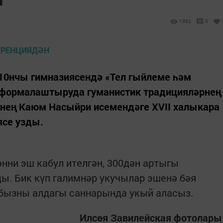
1392
0
 10нчы гимназиясендә «Тел гыйлеме һәм
 формалаштыруда гуманистик традицияләрнең
нең Каюм Насыйри исемендәге XVII халык­ара
се узды.
әнни эш кабул ителгән, 300дән артыгы
ы. Бик күп галимнәр укучылар эшенә бәя
абызны алдагы саннарында укый аласыз.
Илсөя Завилейская фотолары