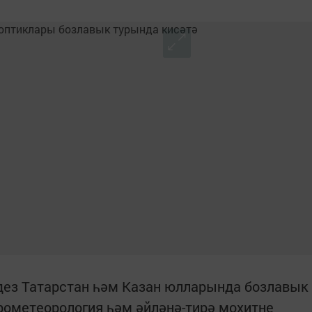
өндез Татарстан һәм Казан юлларында бозлавык
дрометеорология һәм әйләнә-тирә мохитне