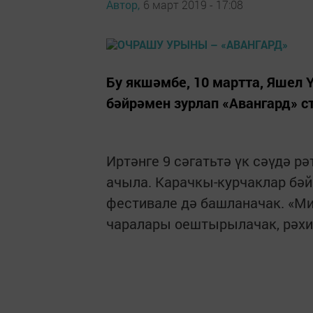
Автор,
6 март 2019 - 17:08
Бу якшәмбе, 10 мартта, Яшел 
бәйрәмен зурлап «Авангард» 
Иртәнге 9 сәгатьтә үк сәүдә 
ачыла. Карачкы-курчаклар бәй
фестивале дә башланачак. «Ми
чаралары оештырылачак, рәхи