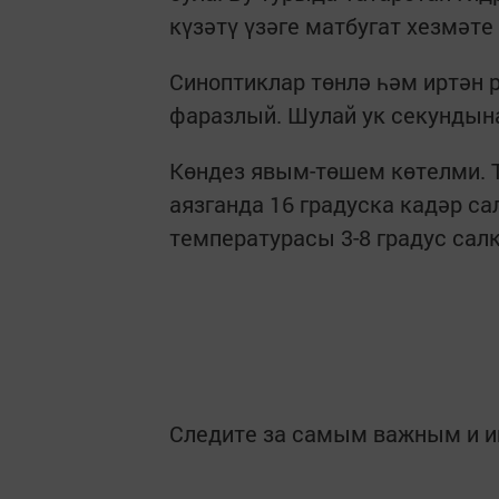
күзәтү үзәге матбугат хезмәте 
Синоптиклар төнлә һәм иртән 
фаразлый. Шулай ук секундына
Көндез явым-төшем көтелми. Т
аязганда 16 градуска кадәр с
температурасы 3-8 градус сал
Следите за самым важным и 