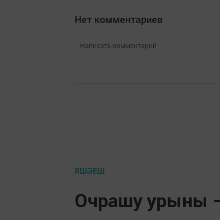
Нет комментариев
ЯШӘЕШ
Очрашу урыны –