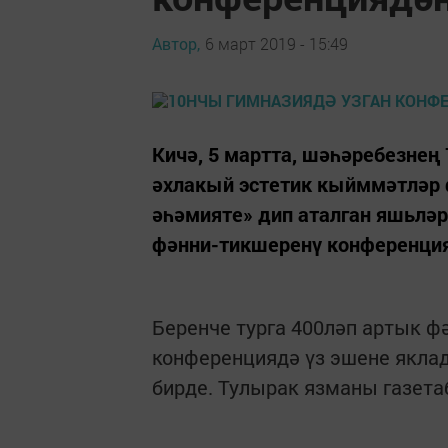
Автор,
6 март 2019 - 15:49
Кичә, 5 мартта, шәһәребезнең
әхлакый эстетик кыйммәтләр
әһәмияте» дип аталган яшьләр
фәнни-тикшеренү конференция
Беренче турга 400ләп артык ф
конференциядә үз эшене яклад
бирде. Тулырак язманы газет