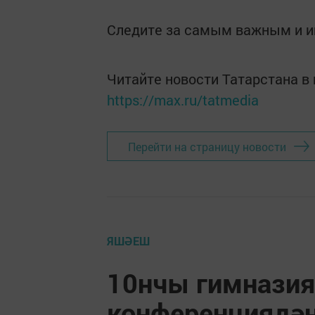
Следите за самым важным и 
Читайте новости Татарстана 
https://max.ru/tatmedia
Перейти на страницу новости
ЯШӘЕШ
10нчы гимназия
конференциядә