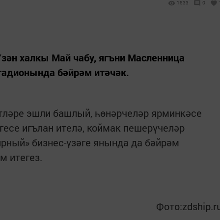
1533
0
Үзән халкы Май чабу, ягъни Масленница
стадионында бәйрәм итәчәк.
рәтләре эшли башлый, һөнәрчеләр ярминкәсе
гесе игълан ителә, коймак пешерүчеләр
рный» бизнес-үзәге янында да бәйрәм
м итегез.
Фото:zdship.r