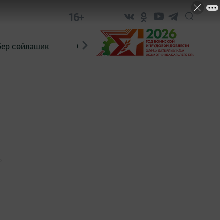
16+
бер сөйләшик
Сүз тарихы
Яшь хәбәрче
0