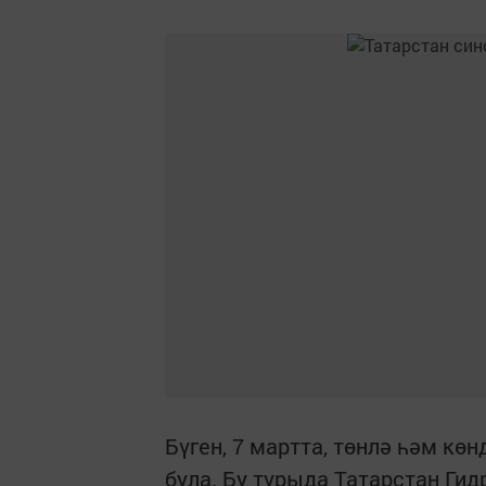
Бүген, 7 мартта, төнлә һәм к
була. Бу турыда Татарстан Ги