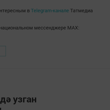
интересным в
Telegram-канале
Татмедиа
в национальном мессенджере MАХ:
дә узган
н