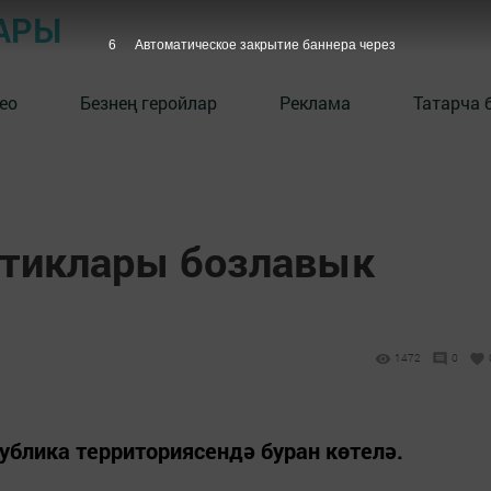
АРЫ
5
Автоматическое закрытие баннера через
ео
Безнең геройлар
Реклама
Татарча 
птиклары бозлавык
1472
0
публика территориясендә буран көтелә.