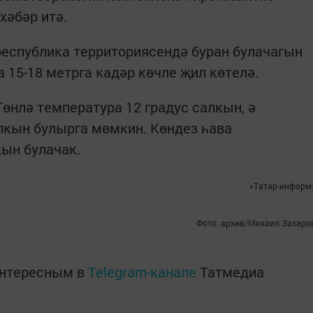
хәбәр итә.
республика территориясендә буран булачагын
 15-18 метрга кадәр көчле җил көтелә.
өнлә температура 12 градус салкын, ә
алкын булырга мөмкин. Көндез һава
кын булачак.
«Татар-информ
Фото: архив/Михаил Захаро
интересным в
Telegram-канале
Татмедиа