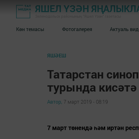
ЯШЕЛ ҮЗӘН ЯҢАЛЫКЛ
Зеленодольск районының "Яшел Үзән" газетасы
Көн темасы
Фотогалерея
Актуаль вид
ЯШӘЕШ
Татарстан сино
турында кисәтә
Автор,
7 март 2019 - 08:19
7 март төнендә һәм иртән рес