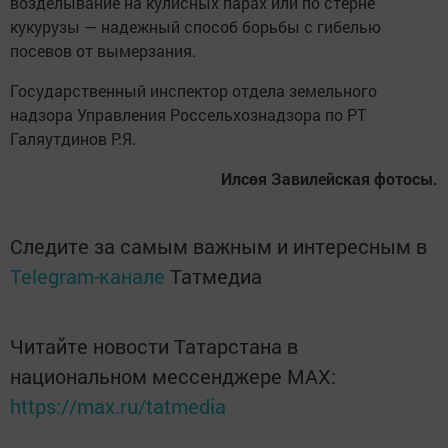
возделывание на кулисных парах или по стерне
кукурузы — надежный способ борьбы с гибелью
посевов от вымерзания.
Государственный инспектор отдела земельного
надзора Управления Россельхознадзора по РТ
Галяутдинов Р.Я.
Илсөя Завилейская фотосы.
Следите за самым важным и интересным в
Telegram-канале
Татмедиа
Читайте новости Татарстана в
национальном мессенджере MАХ:
https://max.ru/tatmedia