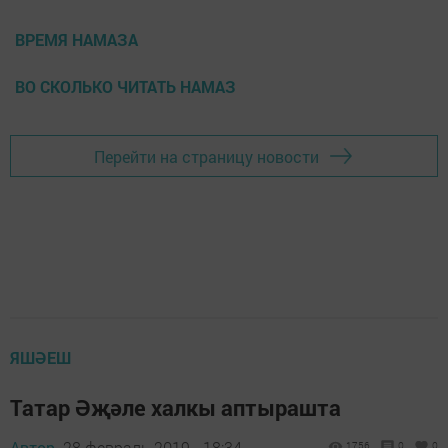
ВРЕМЯ НАМАЗА
ВО СКОЛЬКО ЧИТАТЬ НАМАЗ
Перейти на страницу новости
ЯШӘЕШ
Татар Әҗәле халкы аптырашта
Автор,
28 февраль 2019 - 18:34
1756
0
0