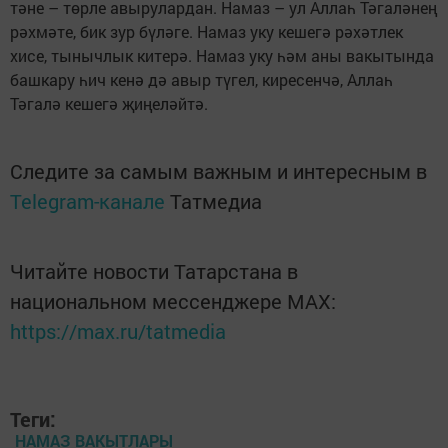
тәне – төрле авырулардан. Намаз – ул Аллаһ Тәгаләнең
рәхмәте, бик зур бүләге. Намаз уку кешегә рәхәтлек
хисе, тынычлык китерә. Намаз уку һәм аны вакытында
башкару һич кенә дә авыр түгел, киресенчә, Аллаһ
Тәгалә кешегә җиңеләйтә.
Следите за самым важным и интересным в
Telegram-канале
Татмедиа
Читайте новости Татарстана в
национальном мессенджере MАХ:
https://max.ru/tatmedia
Теги:
НАМАЗ ВАКЫТЛАРЫ