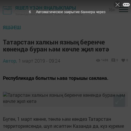
ЯШЕЛ ҮЗӘН ЯҢАЛЫКЛАРЫ
16+
5
Автоматическое закрытие баннера через
Зеленодольск районының "Яшел Үзән" газетасы
ЯШӘЕШ
Татарстан халкын язның беренче
көнендә буран һәм көчле җил көтә
Автор,
1 март 2019 - 09:24
1436
0
0
Республикада болытлы һава торышы саклана.
Бүген, 1 март көнне, төнлә һәм көндез Татарстан
территориясендә, шул исәптән Казанда да, күз күреме