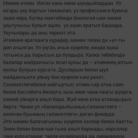
Минем әтием Илгиз нәкъ менә шундыйлардан. Ул
югары уку йортын тәмамлап, үз профессиясе буенча
эшкә керә, Күгеш мәктәбендә биология һәм химия
укытучысы булып эшли, үз эшен яратып башкара.
Укучылары да аны хөрмәт итә.
Әтиемне яратканга күрәдер, минем телем дә «әт-тә»
дип ачылган. Ул уңган, ачык күңелле, нинди эшкә
тотынса да, барысын да булдыра. Капка төбебездә
балалар мәйданчыгы ясап куюы да – әтиемнең алтын
куллы булуын күрсәтә. Дусларым белән шул
мәйданчыкта уйнау бик күңелле һәм рәхәт.
Сәламәтлегебезне кайгыртып, әтием һәр атна саен
безне бассейнга йөзәргә, кыш көне чана-чаңгы шуарга,
хоккей уйнарга алып бара. Җәй көне атка атландырып
йөртә. Чөнки ул «балаларыбызның сәламәтлеге –
киләчәк буынның сәламәтлеге» дигән фикердә.
Әти минем балачагымны күңелле хәлләр белән баетты.
Энем белән безне кая гына алып бармады, нәрсәләр
генә күрсәтмәде: төрле музейларда да, океанариум,