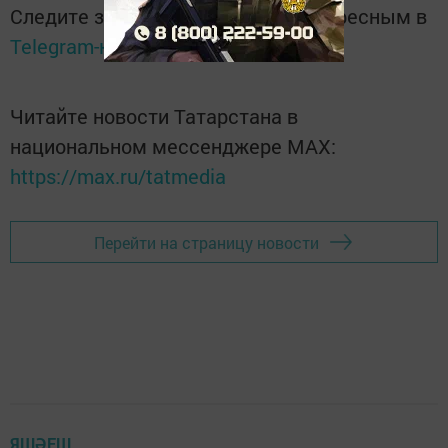
Следите за самым важным и интересным в
Telegram-канале
Татмедиа
Читайте новости Татарстана в
национальном мессенджере MАХ:
https://max.ru/tatmedia
Перейти на страницу новости
ЯШӘЕШ