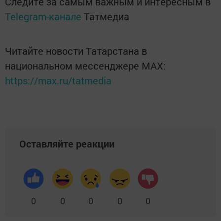
Следите за самым важным и интересным в
Telegram-канале
Татмедиа
Читайте новости Татарстана в
национальном мессенджере MАХ:
https://max.ru/tatmedia
Оставляйте реакции
0
0
0
0
0