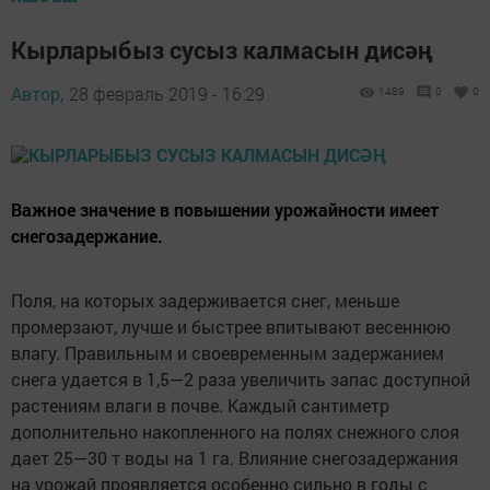
Кырларыбыз сусыз калмасын дисәң
Автор,
28 февраль 2019 - 16:29
1489
0
0
Важное значение в повышении урожайности имеет
снегозадержание.
Поля, на которых задерживается снег, меньше
промерзают, лучше и быстрее впитывают весеннюю
влагу. Правильным и своевременным задержанием
снега удается в 1,5—2 раза увеличить запас доступной
растениям влаги в почве. Каждый сантиметр
дополнительно накопленного на полях снежного слоя
дает 25—30 т воды на 1 га. Влияние снегозадержания
на урожай проявляется особенно сильно в годы с