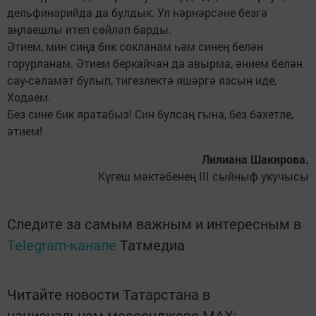
дельфинарийда да булдык. Ул һәрнәрсәне безгә
аңлаешлы итеп сөйләп барды.
Әтием, мин сиңа бик сокланам һәм синең белән
горурланам. Әтием беркайчан да авырма, әнием белән
сау-сәламәт булып, тигезлектә яшәргә язсын иде,
Ходаем.
Без сине бик яратабыз! Син булсаң гына, без бәхетле,
әтием!
Лилиана Шакирова.
Күгеш мәктәбенең III сыйныф укучысы
Следите за самым важным и интересным в
Telegram-канале
Татмедиа
Читайте новости Татарстана в
национальном мессенджере MАХ: