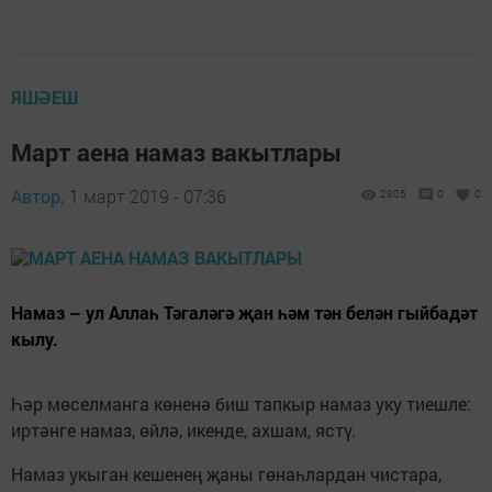
ЯШӘЕШ
Март аена намаз вакытлары
Автор,
1 март 2019 - 07:36
2805
0
0
Намаз – ул Аллаһ Тәгаләгә җан һәм тән белән гыйбадәт
кылу.
Һәр мөселманга көненә биш тапкыр намаз уку тиешле:
иртәнге намаз, өйлә, икенде, ахшам, ястү.
Намаз укыган кешенең җаны гөнаһлардан чистара,