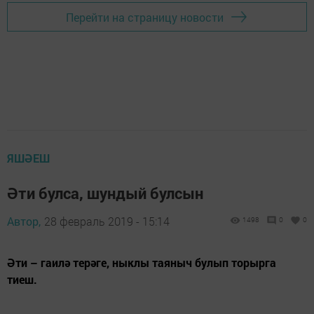
Перейти на страницу новости
ЯШӘЕШ
Әти булса, шундый булсын
Автор,
28 февраль 2019 - 15:14
1498
0
0
Әти – гаилә терәге, ныклы таяныч булып торырга
тиеш.