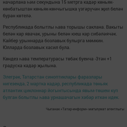
начарлана һәм секундына 15 метрга кадәр көньяк-
көнбатыштан көньяк-көнчыгышка үзгәрүчән җил белән
буран көтелә.
Республикада болытлы һава торышы саклана. Вакыты
белән кар явачак, урыны белән юеш кар сибәләячәк.
Кайбер урыннарда бозлавык булырга мөмкин.
Юлларда бозлавык хасил була.
Көндез һава температурасы төбәк буенча -3тән +1
градуска кадәр җылына.
Элегрәк, Татарстан синоптиклары фаразлары
нигезендә, 2 мартка кадәр, республикада төньяк
атлантик циклоннар йогынтысында явым-төшем күп
булган болытлы һава урнашачагын хәбәр иткән идек.
Чыганак «Татар-информ» мәгълүмат агентлыгы