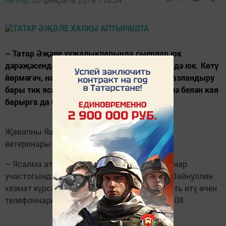
– Татар Әҗәле хуҗалыкларында сыерлар юк
дәрәҗәсендә, ике йортка 4 сыер, шуңа көтү дә юк. Көтү
йөрмәгәч, нәсел үгезе дә юк. Сыерларны буазландыру
бары тик ясалма рәвештә. Менә шул мәсьәлә белән кая
барырга да белмибез.
Җавапны Яшел Үзән районының баш
ветеринары
Физзәт Фәхретдинов
бирә:
– Ясалма аталандыру пункты Күгеш ветеринар
участогында урнашкан. Анда табиб Илшат Зәйнуллин
хезмәт күрсәтә. Бәясе – 500 сум. Мөрәҗәгать итү өчен
телефоннары: 8(84371) 2-84-48, 8 937 283 67 08.