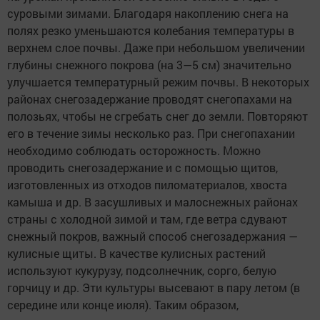
суровыми зимами. Благодаря накоплению снега на
полях резко уменьшаются колебания температуры в
верхнем слое почвы. Даже при небольшом увеличении
глубины снежного покрова (на 3—5 см) значительно
улучшается температурный режим почвы. В некоторых
районах снегозадержание проводят снегопахами на
полозьях, чтобы не сгребать снег до земли. Повторяют
его в течение зимы несколько раз. При снегопахании
необходимо соблюдать осторожность. Можно
проводить снегозадержание и с помощью щитов,
изготовленных из отходов пиломатериалов, хвоста
камыша и др. В засушливых и малоснежных районах
страны с холодной зимой и там, где ветра сдувают
снежный покров, важный способ снегозадержания —
кулисные щиты. В качестве кулисных растений
используют кукурузу, подсолнечник, сорго, белую
горчицу и др. Эти культуры высевают в пару летом (в
середине или конце июля). Таким образом,