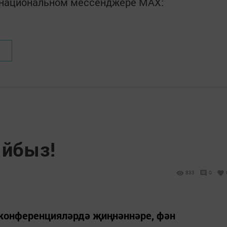
в национальном мессенджере MАХ:
ыйбыз!
833
0
конференцияләрдә җиңнәннәре, фән