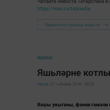
Читайте новости Татарстана 
https://max.ru/tatmedia
Перейти на страницу новости
ЯШӘЕШ
Яшьләрне котл
Автор,
27 гыйнвар 2016 - 08:25
Яхшы укыганы, фәнни гамәли 