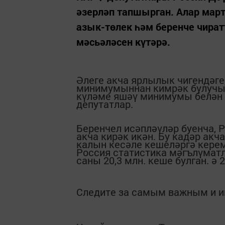
әзерләп тапшырган. Алар март
азык-төлек һәм беренче чиратт
мәсьәләсен күтәрә.
Әлеге акча ярлылык чигендәге
минимумыннан кимрәк булучыл
күләме яшәү минимумы белән 
депутатлар.
Беренчел исәпләүләр буенча, 
акча кирәк икән. Бу кадәр а
калын кесәле кешеләргә кере
Россия статистика мәгълүматл
саны 20,3 млн. кеше булган. ә 
Следите за самым важным и 