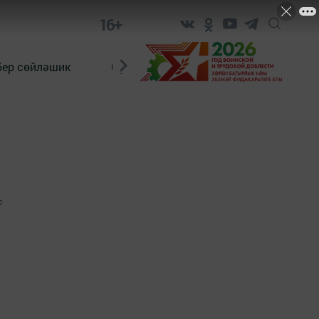
16+
бер сөйләшик
Сүз тарихы
Яшь хәбәрче
0