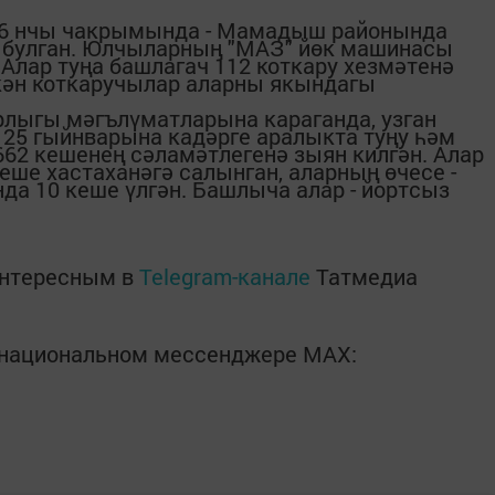
56 нчы чакрымында - Мамадыш районында
а булган. Юлчыларның "МАЗ" йөк машинасы
 Алар туңа башлагач 112 коткару хезмәтенә
кән коткаручылар аларны якындагы
рлыгы мәгълүматларына караганда, узган
25 гыйнварына кадәрге аралыкта туңу һәм
62 кешенең сәламәтлегенә зыян килгән. Алар
кеше хастаханәгә салынган, аларның өчесе -
да 10 кеше үлгән. Башлыча алар - йортсыз
интересным в
Telegram-канале
Татмедиа
в национальном мессенджере MАХ: