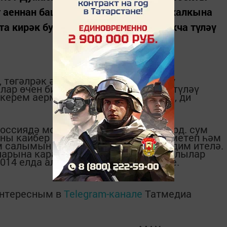
 аеннан башлап аз керемле Россия халкына
а кирәк булган товарларга айлык акча түләү
, төгәлрәк әйткәндә керемнәре яшәү
ар өчен бирелергә, айлык социаль түләү
керем аермасына тиң булырга тиеш, ди
Россиядә моның өчен ай саен 156 млрд. сум
кчаны кайбер бюджет чыгымнарын киметеп һәм
м салымын арттырып тупларга тәкъдим ителә.
арына караганда, илдә 2015 елда ярлылар
2014 елда алар әле 16,1 млн. гына иде.
интересным в
Telegram-канале
Татмедиа