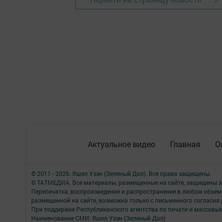
Актуальное видео
Главная
О
© 2011 - 2026. Яшел Узэн (Зеленый Дол). Все права защищены.
© ТАТМЕДИА. Все материалы, размещенные на сайте, защищены з
Перепечатка, воспроизведение и распространение в любом объе
размещенной на сайте, возможна только с письменного согласия
При поддержке Республиканского агентства по печати и массов
Наименование СМИ: Яшел Узэн (Зеленый Дол)