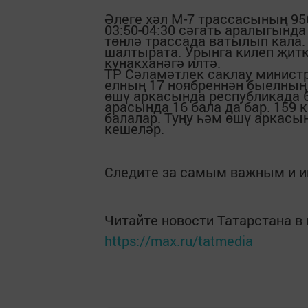
Әлеге хәл М-7 трассасының 9
03:50-04:30 сәгать аралыгынд
төнлә трассада ватылып кала.
шалтырата. Урынга килеп җит
кунакханәгә илтә.
ТР Сәламәтлек саклау минист
елның 17 ноябреннән быелның 
өшү аркасында республикада 6
арасында 16 бала да бар. 159 
балалар. Туңу һәм өшү аркасын
кешеләр.
Следите за самым важным и 
Читайте новости Татарстана 
https://max.ru/tatmedia