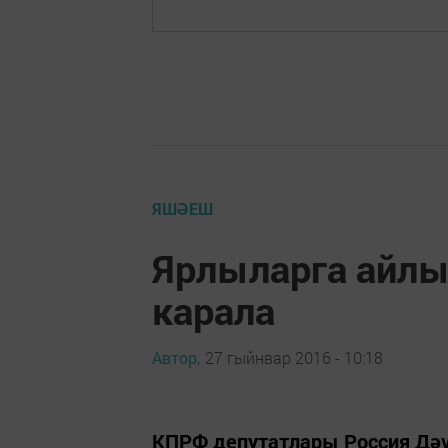
ЯШӘЕШ
Ярлыларга айлы
карала
Автор,
27 гыйнвар 2016 - 10:18
КПРФ депутатлары Россия Дәү