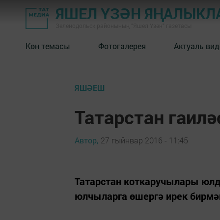
ЯШЕЛ ҮЗӘН ЯҢАЛЫКЛ
Зеленодольск районының "Яшел Үзән" газетасы
Көн темасы
Фотогалерея
Актуаль вид
ЯШӘЕШ
Татарстан гаилә
Автор,
27 гыйнвар 2016 - 11:45
Татарстан коткаручылары юл
юлчыларга өшергә ирек бирмә