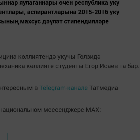
ннар яулаганнары өчен республика уку
ентлары, аспирантларына 2015-2016 уку
сының махсус дәүләт стипендияләре
ицина көллиятендә укучы Гөлзидә
еханика көллияте студенты Егор Исаев та бар.
интересным в
Telegram-канале
Татмедиа
в национальном мессенджере MАХ: