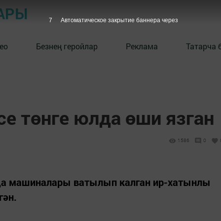
АРЫ
6
Автоматическое закрытие баннера через
ео
Безнең геройлар
Реклама
Татарча 
се төнге юлда өши язган
1586
0
да машиналары ватылып калган ир-хатынлы
гән.