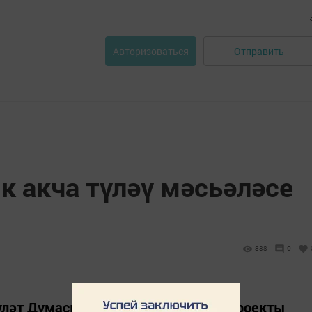
Отправить
Авторизоваться
к акча түләү мәсьәләсе
838
0
ләт Думасына шул хактагы канун проекты