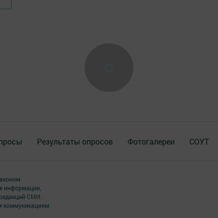
просы
Результаты опросов
Фотогалереи
СОУТ
аконом.
ме информации,
 редакций СМИ.
ым коммуникациям.