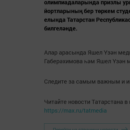
олимпиадаларында призлы уры
йортларының бер төркем студ
елында Татарстан Республика
билгеләнде.
Алар арасында Яшел Үзән мед
Габерәхимова һәм Яшел Үзән м
Следите за самым важным и 
Читайте новости Татарстана 
https://max.ru/tatmedia
Перейти на страницу новости