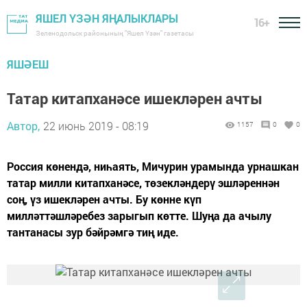
ЯШЕЛ ҮЗӘН ЯҢАЛЫКЛАРЫ
16+
Зеленодольск районының "Яшел Үзән" газетасы
ЯШӘЕШ
Татар китапханәсе ишекләрен ачты
Автор,
22 июнь 2019 - 08:19
1157
0
0
Россия көнендә, ниһаять, Мичурин урамында урнашкан
татар милли китапханәсе, төзекләндерү эшләреннән
соң, үз ишекләрен ачты. Бу көнне күп
милләттәшләребез зарыгып көтте. Шуңа да ачылу
тантанасы зур бәйрәмгә тиң иде.