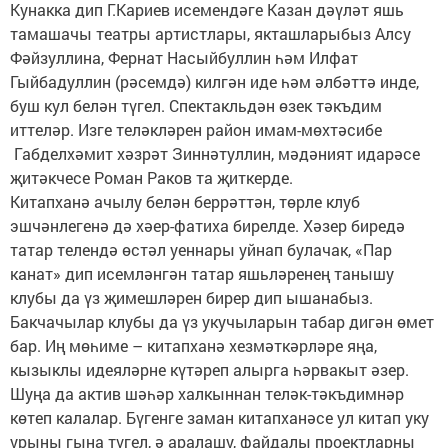
Кунакка дип Г.Кариев исемендәге Казан дәүләт яшь
тамашачы театры артистлары, якташларыбыз Алсу
Фәйзуллина, Фернат Насыйбуллин һәм Илфат
Гыйбадуллин (рәсемдә) килгән иде һәм әлбәттә инде,
буш кул белән түгел. Спектакльдән өзек тәкъдим
иттеләр. Изге теләкләрен район имам-мөхтәсибе
Габделхәмит хәзрәт Зиннәтуллин, мәдәният идарәсе
җитәкчесе Роман Раков та җиткерде.
Китапханә ачылу белән беррәттән, төрле клуб
эшчәнлегенә дә хәер-фатиха бирелде. Хәзер биредә
татар телендә өстәл уеннары уйнап булачак, «Пар
канат» дип исемләнгән татар яшьләренең танышу
клубы да үз җимешләрен бирер дип ышанабыз.
Бакчачылар клубы да үз укучыларын табар дигән өмет
бар. Иң мөһиме – китапханә хезмәткәрләре яңа,
кызыклы идеяләрне күтәреп алырга һәрвакыт әзер.
Шуңа да актив шәһәр халкыннан теләк-тәкъдимнәр
көтеп калалар. Бүгенге заман китапханәсе ул китап уку
урыны гына түгел, ә аралашу, файдалы проектларны