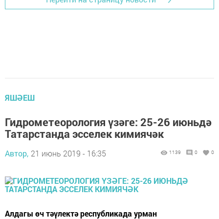
ЯШӘЕШ
Гидрометеорология үзәге: 25-26 июньдә
Татарстанда эсселек кимиячәк
Автор,
21 июнь 2019 - 16:35
1139
0
0
Алдагы өч тәүлектә республикада урман