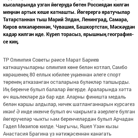
кысаларында узган йөгерүдә бөтен Россиядән килгән
меңнән артык кеше катнашты. Йөгерергә яратучылар
Татарстаннан тыш Марий Элдан, Ленинград, Самара,
Киров өлкәләреннән, Чувашия, Башкортстан, Мәскәүдән
кадәр килгән иде. Күреп торасыз, ярышның география­
се киң.
ТР Олимпия Советы рәисе Марат Бариев
катнашучыларны олимпия көне белән котлап, Самбо
көрәшенең 80 еллык юбилее уңаеннан әлеге спорт
төренең атказанган осталарына бүләкләр тапшырды.
Иң беренче булып балалар йөгерде. Араларында хәтта
өч яшьлекләре дә бар иде. Аларны финишта медаль
белән каршы алдылар, ничек шатланганнарын күрсәгез
икән! Ә инде икенче булып өч чакрымга әзерлеге булган
йөгерүчеләр чыкты һәм беренчеләрдән булып Арчадан
Гадел Мөзипов килде. Чаңгычы, Яшел Үзән кызы
Анастасия Брагина үз нәтиҗәсеннән канәгать