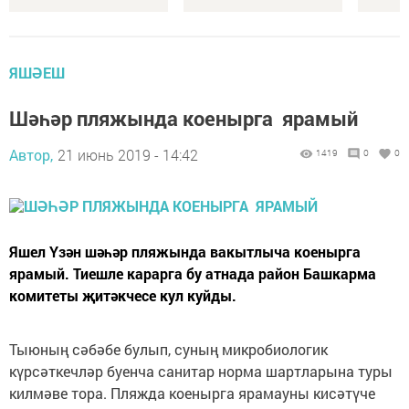
ЯШӘЕШ
Шәһәр пляжында коенырга ярамый
Автор,
21 июнь 2019 - 14:42
1419
0
0
Яшел Үзән шәһәр пля­жында вакытлыча коенырга
ярамый. Тиешле карарга бу атнада район Башкарма
комитеты җитәкчесе кул куйды.
Тыюның сәбәбе булып, суның микробиологик
күрсәткечләр буенча санитар норма шартларына туры
килмәве тора. Пляжда коенырга ярамауны кисәтүче