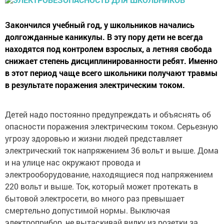
Закончился учебный год, у школьников начались
долгожданные каникулы. В эту пору дети не всегда
находятся под контролем взрослых, а летняя свобода
снижает степень дисциплинированности ребят. Именно
в этот период чаще всего школьники получают травмы
в результате поражения электрическим током.
Детей надо постоянно предупреждать и объяснять об
опасности поражения электрическим током. Серьезную
угрозу здоровью и жизни людей представляет
электрический ток напряжением 36 вольт и выше. Дома
и на улице нас окружают провода и
электрооборудование, находящиеся под напряжением
220 вольт и выше. Ток, который может протекать в
бытовой электросети, во много раз превышает
смертельно допустимой нормы. Выключая
электроприбор, не вытаскивай вилку из розетки за