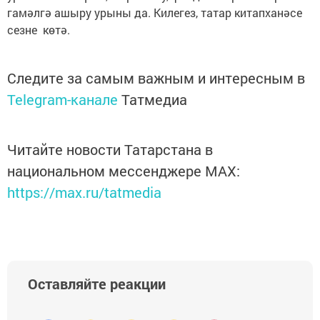
гамәлгә ашыру урыны да. Килегез, татар китапханәсе
сезне көтә.
Следите за самым важным и интересным в
Telegram-канале
Татмедиа
Читайте новости Татарстана в
национальном мессенджере MАХ:
https://max.ru/tatmedia
Оставляйте реакции