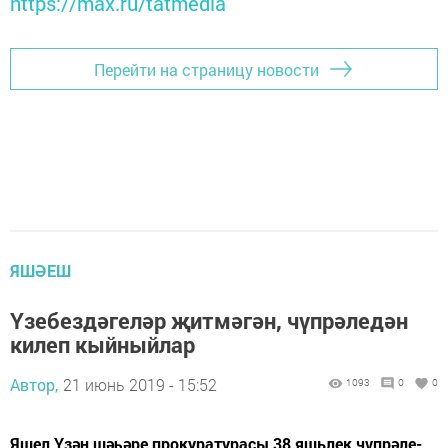
https://max.ru/tatmedia
Перейти на страницу новости
ЯШӘЕШ
Үзебездәгеләр җитмәгән, чүпрәледән
килеп кыйныйлар
Автор,
21 июнь 2019 - 15:52
1093
0
0
Яшел Үзән шәһәре прокуратурасы 38 яшьлек чүпрәле­