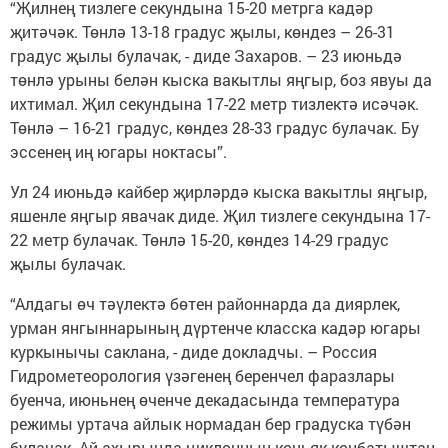
“Җилнең тизлеге секундына 15-20 метрга кадәр
җитәчәк. Төнлә 13-18 градус җылы, көндез – 26-31
градус җылы булачак, - диде Захаров. – 23 июньдә
төнлә урыны белән кыска вакытлы яңгыр, боз явуы да
ихтимал. Җил секундына 17-22 метр тизлектә исәчәк.
Төнлә – 16-21 градус, көндез 28-33 градус булачак. Бу
эссенең иң югары ноктасы”.
Ул 24 июньдә кайбер җирләрдә кыска вакытлы яңгыр,
яшенле яңгыр явачак диде. Җил тизлеге секундына 17-
22 метр булачак. Төнлә 15-20, көндез 14-29 градус
җылы булачак.
“Алдагы өч тәүлектә бөтен районнарда да диярлек,
урман янгыннарының дүртенче класска кадәр югары
куркынычы саклана, - диде докладчы. – Россия
Гидрометеорология үзәгенең беренчел фаразлары
буенча, июньнең өченче декадасында температура
режимы уртача айлык нормадан бер градуска түбән
булачак. Ай ахырында циклонның көньяк-көнбатыштан