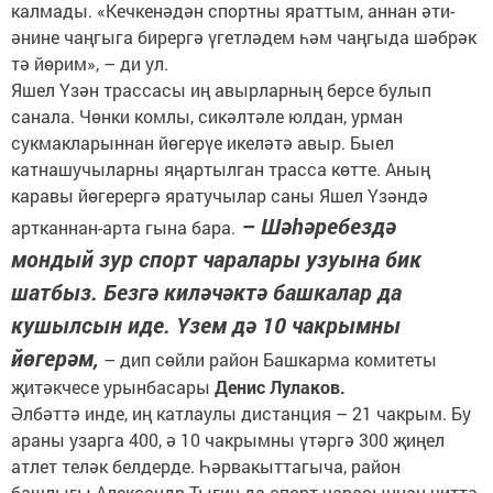
калмады. «Кечкенәдән спортны яраттым, аннан әти-
әнине чаңгыга бирергә үгетләдем һәм чаңгыда шәбрәк
тә йөрим», – ди ул.
Яшел Үзән трассасы иң авырларның берсе булып
санала. Чөнки комлы, сикәлтәле юлдан, урман
сукмакларыннан йөгерүе икеләтә авыр. Быел
катнашучыларны яңартылган трасса көтте. Аның
каравы йөгерергә яратучылар саны Яшел Үзәндә
– Шәһәребездә
артканнан-арта гына бара.
мондый зур спорт чаралары узуына бик
шатбыз. Безгә киләчәктә башкалар да
кушылсын иде. Үзем дә 10 чакрымны
йөгерәм,
– дип сөйли район Башкарма комитеты
җитәкчесе урынбасары
Денис Лулаков.
Әлбәттә инде, иң катлаулы дистанция – 21 чакрым. Бу
араны узарга 400, ә 10 чакрымны үтәргә 300 җиңел
атлет теләк белдерде. Һәрвакыттагыча, район
башлыгы Александр Тыгин да спорт чарасыннан читтә