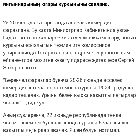
янгыннарының югары куркынычы саклана.
25-26 июньдә Татарстанда эсселек кимер дип
фаразлана. Бу хакта Министрлар Кабинетында узган
Гадәттән тыш хәлләрне кисәтү һәм юкка чыгару, янгын
куркынычсызлыгын тәэмин итү комиссиясе
утырышында Татарстанның Гидрометеорология һәм
әйләнә-тирә мохитне күзәтү идарәсе җитәкчесе Сергей
Захаров әйтте.
“Беренчел фаразлар буенча 25-26 июньдә эсселек
кимер дип көтелә, һава температурасы 19-24 градуска
кадәр төшәчәк. Урыны белән кыска вакытлы яңгырлар
явачак”, - диде ул.
Аның сүзләренчә, 22 июньдә республикада төнлә
явым-төшемсез булачак, көндез урыны белән кыска
вакытлы яңгырлар явачак. Яшен булуы ихтимал.