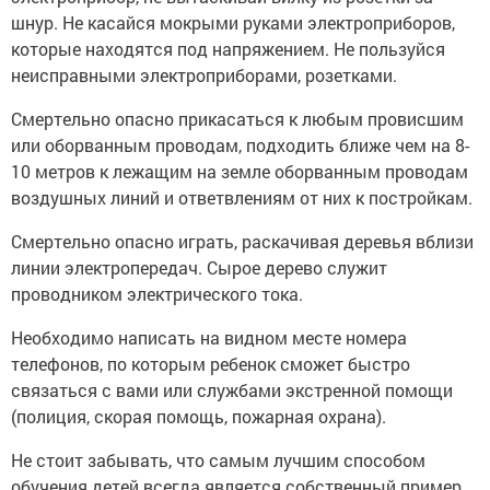
шнур. Не касайся мокрыми руками электроприборов,
которые находятся под напряжением. Не пользуйся
неисправными электроприборами, розетками.
Смертельно опасно прикасаться к любым провисшим
или оборванным проводам, подходить ближе чем на 8-
10 метров к лежащим на земле оборванным проводам
воздушных линий и ответвлениям от них к постройкам.
Смертельно опасно играть, раскачивая деревья вблизи
линии электропередач. Сырое дерево служит
проводником электрического тока.
Необходимо написать на видном месте номера
телефонов, по которым ребенок сможет быстро
связаться с вами или службами экстренной помощи
(полиция, скорая помощь, пожарная охрана).
Не стоит забывать, что самым лучшим способом
обучения детей всегда является собственный пример.