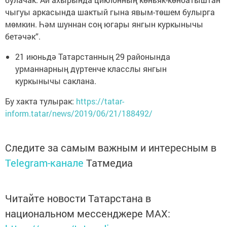
чыгуы аркасында шактый гына явым-төшем булырга
мөмкин. Һәм шуннан соң югары янгын куркынычы
бетәчәк”.
21 июньдә Татарстанның 29 районында
урманнарның дүртенче класслы янгын
куркынычы саклана.
Бу хакта тулырак:
https://tatar-
inform.tatar/news/2019/06/21/188492/
Следите за самым важным и интересным в
Telegram-канале
Татмедиа
Читайте новости Татарстана в
национальном мессенджере MАХ: