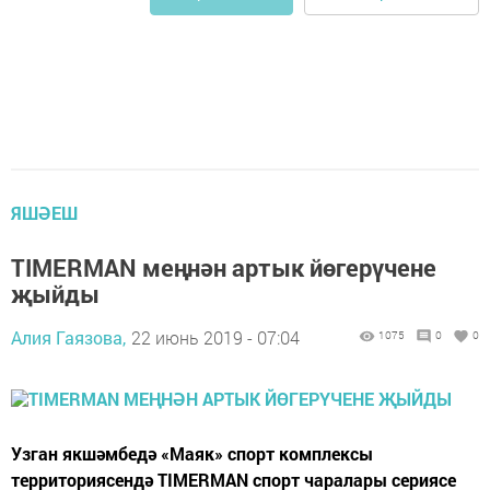
ЯШӘЕШ
TIMERMAN меңнән артык йөгерүчене
җыйды
Алия Гаязова,
22 июнь 2019 - 07:04
1075
0
0
Узган якшәмбедә «Маяк» спорт комплексы
территориясендә TIMERMAN спорт чаралары сериясе