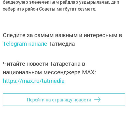
белдерүләр эленәчәк һәм рейдлар уздырылачак, дип
хәбәр итә район Советы матбугат хезмәте.
Следите за самым важным и интересным в
Telegram-канале
Татмедиа
Читайте новости Татарстана в
национальном мессенджере MАХ:
https://max.ru/tatmedia
Перейти на страницу новости