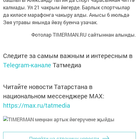
калмады. Ул 21 чакрым йөгерде. Барлык спортчылар
да киләсе марафонга чакыру алды. Анысы 6 июльдә
Зөя утравы янында йөзү буенча узачак.
Фотолар TIMERMAN.RU сайтыннан алынды.
Следите за самым важным и интересным в
Telegram-канале
Татмедиа
Читайте новости Татарстана в
национальном мессенджере MАХ:
https://max.ru/tatmedia
Перейти на страницу новости