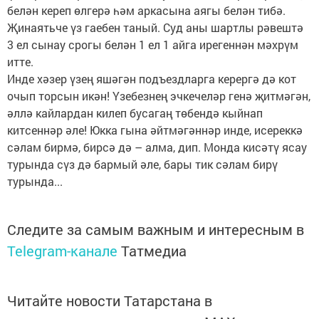
белән кереп өлгерә һәм аркасына аягы белән тибә.
Җинаятьче үз гаебен таный. Суд аны шартлы рәвештә
3 ел сынау срогы белән 1 ел 1 айга ирегеннән мәхрүм
итте.
Инде хәзер үзең яшәгән подъездларга керергә дә кот
очып торсын икән! Үзебезнең эчкечеләр генә җитмәгән,
әллә кайлардан килеп бусагаң төбендә кыйнап
китсеннәр әле! Юкка гына әйтмәгәннәр инде, исереккә
сәлам бирмә, бирсә дә – алма, дип. Монда кисәтү ясау
турында сүз дә бармый әле, бары тик сәлам бирү
турында...
Следите за самым важным и интересным в
Telegram-канале
Татмедиа
Читайте новости Татарстана в