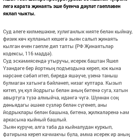
легә карата җинаять эше буенча дәүләт гаепләвен
яклап чыкты.
Суд әлеге килмешәкне, хулиганлык нияте белән кыйнау,
физик көч кулланып кешегә зыян салып җи­наять
кылган өчен гаепле дип тапты (РФ Җинаятьләр
кодексы, 116 маддә).
Суд эскәмия­сендә утыручы, исерек баштан Яшел
Үзәндәге бер йортның подъездына кереп, юк кына
нәрсәне сәбәп итеп, биредә яшәүче, үзенә таныш
булмаган хатынга бәйләнеп, низаг куптара. Кызып
китеп, уң кул йодрыгы белән аның битенә суга, хатын
авыртуга түзә алмыйча, идәнгә чүгә. Шуннан соң
дөньядагы әшәке сүзләр белән сүгенеп, аны
йодрыклары белән башына, битенә, җилкәләренә һәм
аркасына кыйный башлый.
Зыян күрүче, алга таба да кыйналудан куркып,
фатирына кереп качмакчы була, әмма исерек ир аның