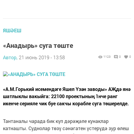
ЯШӘЕШ
«Анадырь» суга төште
Автор,
21 июнь 2019 - 13:58
1123
0
0
«А.М.Горький исемендәге Яшел Үзән заводы» АҖдә янә
шатлыклы вакыйга: 22100 проектының 1нче ранг
икенче серияле чик буе сакчы корабле суга төшерелде.
Тантаналы чарада бик күп дәрәҗәле кунаклар
катнашты. Суднолар төзү сәнәгатен үстерүдә зур өлеш