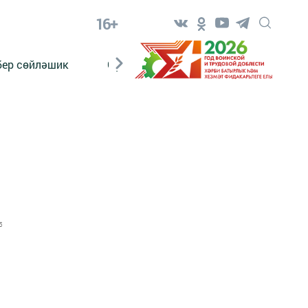
16+
бер сөйләшик
Сүз тарихы
Яшь хәбәрче
5