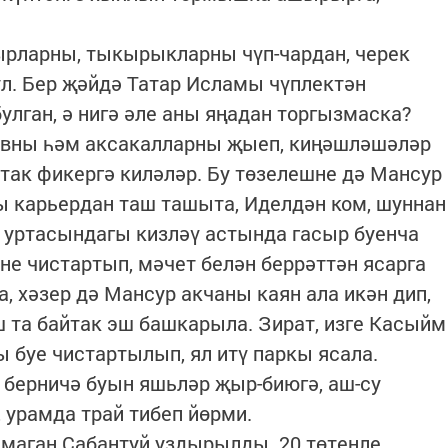
.
ырларны, тыкырыкларны чүп-чардан, черек
ул. Бер җәйдә Татар Исламы чүплектән
улган, ә нигә әле аны яңадан торгызмаска?
вны һәм аксакалларны җыеп, киңәшләшәләр
ртак фикергә киләләр. Бу төзелешне дә Мансур
гы карьердан таш ташыта, Иделдән ком, шуннан
 уртасындагы кизләү астында гасыр буенча
лне чистартып, мәчет белән беррәттән ясарга
а, хәзер дә Мансур акчаны каян ала икән дип,
 та байтак эш башкарыла. Зират, изге Касыйм
ы буе чистартылып, ял итү паркы ясала.
 берничә буын яшьләр җыр-биюгә, аш-су
, урамда трай тибеп йөрми.
лмаган Сабантуй уздырылды. 20 төтенле