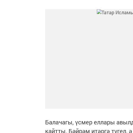
Балачагы, үсмер еллары авыл
кайтты. Бәйрәм итәргә түгел,