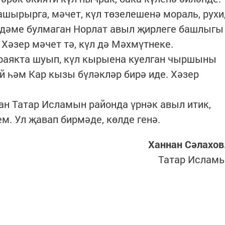
ырырга, мәчет, күл төзелешенә мораль, рухи
ярдәме булмаган Норлат авыл җирлеге башлыгы
Хәзер мәчет тә, күл дә Мәхмүтнеке.
раякта шуып, күл кырыена куелган чыршыны
й һәм Кар кызы бүләкләр бирә иде. Хәзер
н Татар Исламын районда үрнәк авыл итик,
м. Ул җавап бирмәде, көлде генә.
Ханнан Сәлахов
Татар Ислам