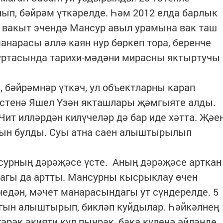
ып, бәйрәм үткәрелде. Һәм 2012 елда барлык
 вакыт эчендә Мансур авыл урамына вак таш
анарасы әллә каян нур бөркеп тора, беренче
уртасында тарихи-мәдәни мирасны яктыртучы
, бәйрәмнәр үткәч, ул объектларны карап
 өстенә Яшел Үзән якташлары җәмгыяте алды.
Чит илләрдән килүчеләр дә бар иде хәтта. Җәе
урын булды. Суы атна саен алыштырылып
нсурның дәрәҗәсе үсте. Аның дәрәҗәсе арткан
лагы да артты. Мансурны кысрыклау өчен
чедән, мәчет манарасындагы ут сүндерелде. 5
агын алыштырып, бикләп куйдылар. Һәйкәлнең
әрәк әкияти күл пычрак, бака күленә әйләнде.