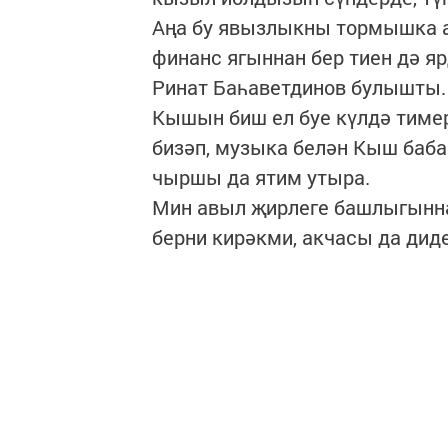
Аңа бу явызлыкны тормышка аш
финанс ягыннан бер тиен дә 
Ринат Баһаветдинов булышты. 
Кышын биш ел буе күлдә тиме
бизәп, музыка белән Кыш баба
чыршы да ятим утыра.
Мин авыл җирлеге башлыгынна
берни кирәкми, акчасы да диде