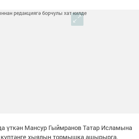
да үткән Мансур Гыймранов Татар Исламына
 ә күптәнге хыялын тормышка ашырырга,