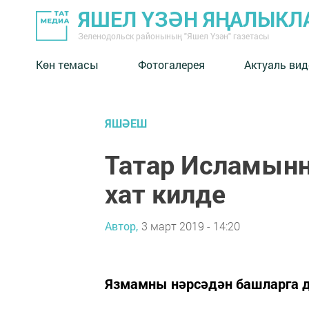
ЯШЕЛ ҮЗӘН ЯҢАЛЫКЛ
Зеленодольск районының "Яшел Үзән" газетасы
Көн темасы
Фотогалерея
Актуаль вид
ЯШӘЕШ
Татар Исламынн
хат килде
Автор,
3 март 2019 - 14:20
Язмамны нәрсәдән башларга д