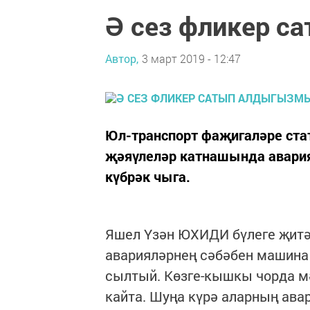
Ә сез фликер с
Автор,
3 март 2019 - 12:47
Юл-транспорт фаҗигаләре стати
җәяүлеләр катнашында авария
күбрәк чыга.
Яшел Үзән ЮХИДИ бүлеге җитә
аварияләрнең сәбәбен машина
сылтый. Көзге-кышкы чорда м
кайта. Шуңа күрә аларның авар