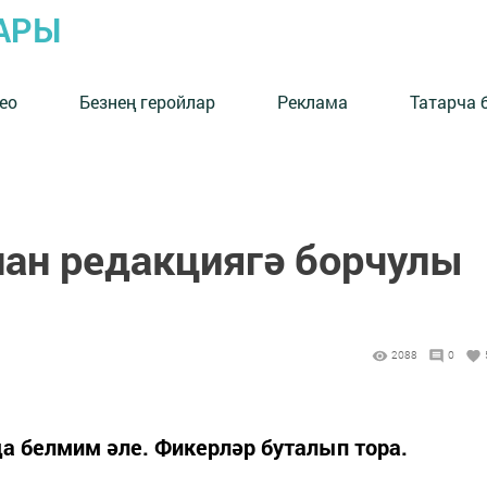
АРЫ
ео
Безнең геройлар
Реклама
Татарча 
ан редакциягә борчулы
2088
0
а белмим әле. Фикерләр буталып тора.