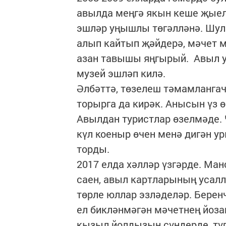
авылда меңгә якын кеше җыел
эшләр уңышлы төгәлләнә. Шул
алып кайтып җәйдерә, мәчет м
азан тавышы яңгырый. Авыл 
музей эшләп килә.
Әлбәттә, төзелеш тәмамлангач
торырга да кирәк. Анысын үз
Авылдан туристлар өзелмәде. 
күл коеныр өчен менә дигән 
торды.
2017 елда хәлләр үзгәрде. Ма
саен, авыл картларының усал
төрле юллар эзләделәр. Берен
ел бикләнмәгән мәчетнең йоз
кызыл йолдызын сүндерде, түг