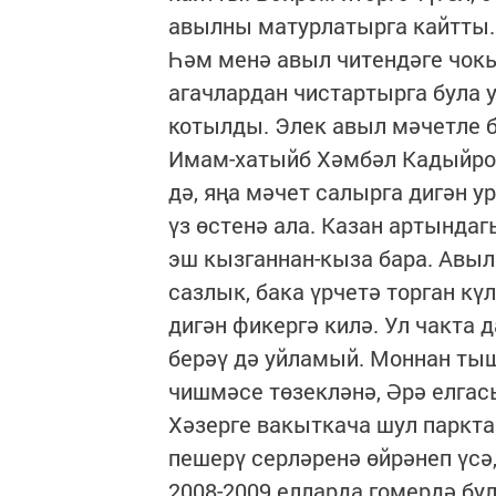
авылны матурлатырга кайтты
Һәм менә авыл читендәге чок
агачлардан чистартырга була 
котылды. Элек авыл мәчетле б
Имам-хатыйб Хәмбәл Кадыйро
дә, яңа мәчет салырга дигән у
үз өстенә ала. Казан артында
эш кызганнан-кыза бара. Авыл
сазлык, бака үрчетә торган кү
дигән фикергә килә. Ул чакта д
берәү дә уйламый. Моннан тыш
чишмәсе төзекләнә, Әрә елгас
Хәзерге вакыткача шул паркта
пешерү серләренә өйрәнеп үсә
2008-2009 елларда гомердә бу