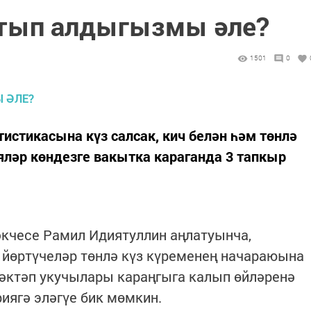
атып алдыгызмы әле?
1501
0
с­тикасына күз салсак, кич белән һәм төнлә
ләр көндезге вакытка караганда 3 тапкыр
кчесе Рамил Идиятуллин аңлатуынча,
 йөртүчеләр төнлә күз күременең начараюына
әктәп укучылары караңгыга калып өйләренә
ия­гә эләгүе бик мөмкин.