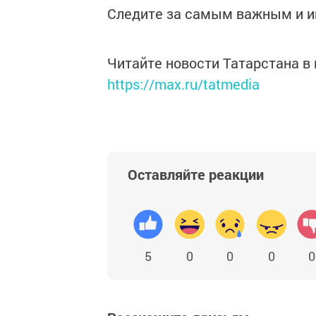
Следите за самым важным и 
Читайте новости Татарстана 
https://max.ru/tatmedia
Оставляйте реакции
5
0
0
0
0