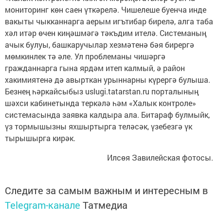
мониторинг көн саен үткәрелә. Чишелеше буенча инде
вакыты чыкканнарга аерым игътибар бирелә, алга таба
хәл итәр өчен киңәшмәгә тәкъдим ителә. Сис­теманың
ачык булуы, башкаручылар хезмәтенә бәя бирергә
мөмкинлек тә әле. Ул проблеманы чишәргә
гражданнарга гына ярдәм итеп калмый, ә район
хакимиятенә дә авырткан урыннарны күрергә булыша.
Безнең һәркайсыбыз uslugi.tatarstan.ru порталының
шәхси кабинетында теркәлә һәм «Халык контроле»
системасында заявка калдыра ала. Битараф булмыйк,
үз тормышызны яхшыртырга теләсәк, үзебезгә үк
тырышырга кирәк.
Илсөя Завилейская фотосы.
Следите за самым важным и интересным в
Telegram-канале
Татмедиа