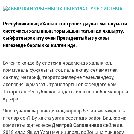
Республиканың «Халык контроле» дәүләт мәгълүмати
системасы халыкның тормышын тагын да яхшырту,
сыйфатлырак итү өчен Президентыбыз указы
нигезендә барлыкка килгән иде.
Бүгенге көндә бу система ярдәмендә халык юл,
коммуналь хуҗалыгы, социаль яклау, сәламәтлек
саклау, мәгариф, территорияләрне төзекләндерү,
экология, җәмәгать транспорты өлкәсендәге һәм
Татарстан Республикасындагы башка проблемаларны
күтәрә.
Яшел үзәнлеләр нинди моң-зарлар белән мөрәҗәгать
итәләр соң? Бу хакта узган сессиядә район Башкарма
комитеты җитәкчесе
Дмитрий Сапожников
сөйләде.
2018 елда Яшел Үзән муниципаль районына тикшерү