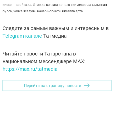
кискен тарайта да. Әгәр дә кәһвага коньяк яки лекер да салынган
булса, чәчкә ясалучы начар йогынты икеләтә арта.
Следите за самым важным и интересным в
Telegram-канале
Татмедиа
Читайте новости Татарстана в
национальном мессенджере MАХ:
https://max.ru/tatmedia
Перейти на страницу новости