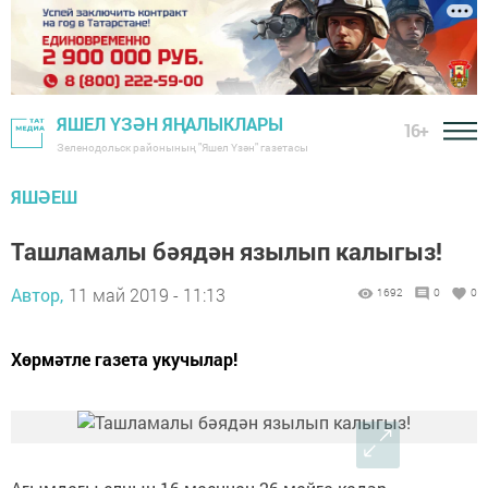
ЯШЕЛ ҮЗӘН ЯҢАЛЫКЛАРЫ
16+
Зеленодольск районының "Яшел Үзән" газетасы
ЯШӘЕШ
Ташламалы бәядән язылып калыгыз!
Автор,
11 май 2019 - 11:13
1692
0
0
Хөрмәтле газета укучылар!