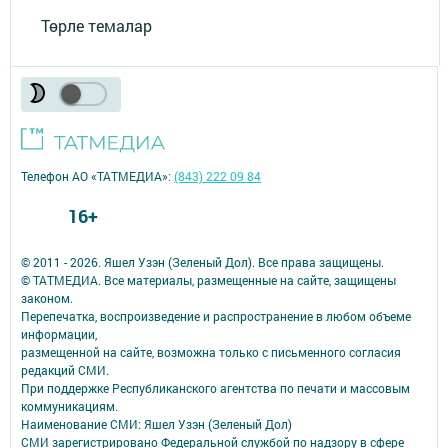
Төрле темалар
Телефон АО «ТАТМЕДИА»:
(843) 222 09 84
16+
© 2011 - 2026. Яшел Узэн (Зеленый Дол). Все права защищены.
© ТАТМЕДИА. Все материалы, размещенные на сайте, защищены
законом.
Перепечатка, воспроизведение и распространение в любом объеме
информации,
размещенной на сайте, возможна только с письменного согласия
редакций СМИ.
При поддержке Республиканского агентства по печати и массовым
коммуникациям.
Наименование СМИ: Яшел Узэн (Зеленый Дол)
СМИ зарегистрировано Федеральной службой по надзору в сфере