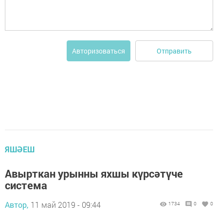
Отправить
Авторизоваться
ЯШӘЕШ
Авырткан урынны яхшы күрсәтүче
система
Автор,
11 май 2019 - 09:44
1734
0
0