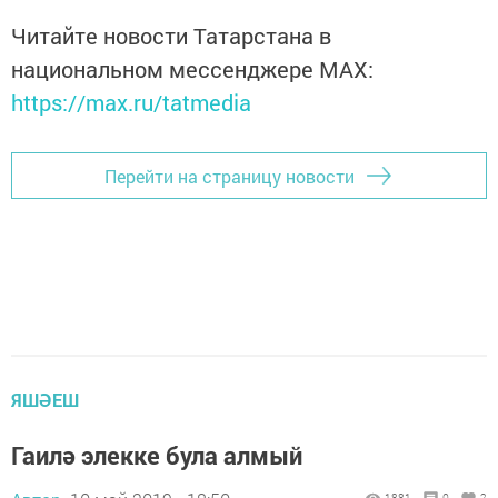
Читайте новости Татарстана в
национальном мессенджере MАХ:
https://max.ru/tatmedia
Перейти на страницу новости
ЯШӘЕШ
Гаилә элекке була алмый
1881
0
2