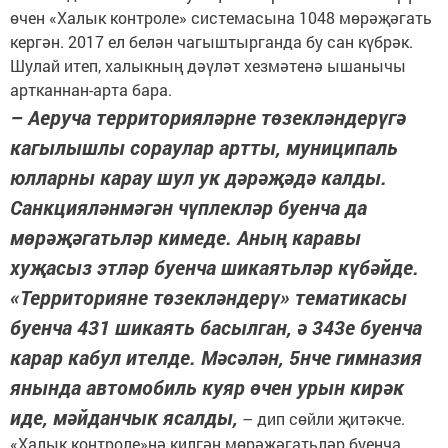
өчен «Халык контроле» системасына 1048 мөрәҗәгать
кергән. 2017 ел белән чагыштырганда бу сан күбрәк.
Шулай итеп, халыкның дәүләт хезмәтенә ышанычы
артканнан-арта бара.
– Аеруча территория­ләрне төзекләндерүгә
кагылышлы сораулар артты, муниципаль
юлларны карау шул ук дәрәҗәдә калды.
Санкцияләнмәгән чүплекләр буенча да
мөрәҗәгатьләр кимеде. Аның каравы
хуҗасыз этләр буенча шикаятьләр күбәйде.
«Территорияне төзекләндерү» тематикасы
буенча 431 шикаять басылган, ә 343е буенча
карар кабул ителде. Мәсәлән, 5нче гимназия
янында автомобиль куяр өчен урын кирәк
иде, мәйданчык ясалды,
– дип сөйли җитәкче.
«Халык контроле»нә килгән мөрәҗәгатьләр буенча