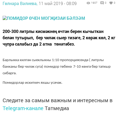
Гөлнара Вәлиева,
11 май 2019 - 08:09
1907
0
0
200-300 литрлы кисмәкнең өчтән берен кычыткан
белән тутырып, бер чиләк сыер тизәге, 2 көрәк көл, 2 кг
чүпрә салабыз да 2 атна төнәтәбез.
Барлыкка килгән сыеклыкны 1:10 пропорциясендә ( литрлы
банканы бер чиләк суга) помидор төбенә 7-10 көнгә бер тапкыр
сибәргә.
Помидорлар искиткеч яхшы үсәчәк.
Следите за самым важным и интересным в
Telegram-канале
Татмедиа