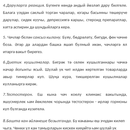
4.Даруларга реакция.
Бүгенге көндә андый йөзләп дару билгеле.
Балага узудан саклый торган чаралар, югары басымны төшерүче
дарулар, сидек куучы, депрессиягә каршы, стероид препаратлар,
хәтта аспирин да шундыйларга керә.
5. Чәчләр белән саксыз кылану.
Буяу, бөдрәләтү, бигуди, фен чәчне
боза. Әгәр дә алардан башка яшәп булмый икән, чәчләргә ял
итәргә вакыт бирегез.
6.Диетик кушылмалар.
Бигрәк тә селен кушылганнары чәчкә
начар йогынты ясый. Шулай ук чит илдән кертелгән товарларда
авыр тимерләр күп. Шуңа күрә, тикшерелгән кушылмалар
кулланырга кирәк.
7.Тестостерон.
Еш кына чәч коелу климакс вакытында,
яшүсмерлек һәм йөклелек чорында тестостерон - ирләр гормоны
күп булганда күзәтелә.
8.Башта кан әйләнеше бозылганда.
Бу кәһваны еш эчүдән килеп
чыга. Чөнки ул кан тамырларын кискен киңәйтә һәм шулай ук