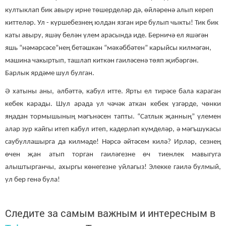
култыклап бик авыру ирне төшерделәр дә, өйләренә алып кереп
киттеләр. Ул - күршебезнең юлдан язган ире булып чыкты! Тик бик
каты авыру, яшәү белән үлем арасында иде. Берничә ел яшәгән
яшь “нәмәрсәсе”нең бетәшкән “мәхәббәтен” карыйсы килмәгән,
машина чакыртып, ташлап киткән гаиләсенә төяп җибәргән.
Барлык ярдәме шул булган.
Ә хатыны аны, әлбәттә, кабул итте. Ярты ел тирәсе бала караган
кебек карады. Шул арада ул чәчәк аткан кебек үзгәрде, чөнки
яңадан тормышының мәгънәсен тапты. “Сатлык җанның” үлемен
алар зур кайгы итеп кабул итеп, кадерләп күмделәр, ә мәгъшукасы
саубуллашырга да килмәде! Нәрсә әйтәсем килә? Ирләр, сезнең
өчен җан атып торган гаиләгезне өч тиенлек мавыгуга
алыштырганчы, ахыргы көнегезне уйлагыз! Элекке гаилә булмый,
ул бер генә була!
Следите за самым важным и интересным в