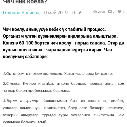
Чәч ник коела?
Гөлнара Вәлиева,
10 май 2019 - 16:59
2198
0
1
Чәч коелу, аның үсүе кебек үк табигый процесс.
Организм үлгән күзәнәкләрен яңаларына алыштыра.
Көненә 60-100 бөртек чәч коелу - норма санала. Әгәр дә
күпләп коела икән - чараларын күрергә кирәк. Чәч
коелуның сәбәпләре:
1.Организмга тимер җитешми.
Хатын-кызларда бигрәк тә.
2.Стресс.
Күпләр игътибар иткәне бардыр, нервланганнан соң
чәчләр белән проблемалар башлана.
3.Төрле авырулар.
Калкансыман биз, аз канлылык, диабет,
үпкәләр ялыксынуы, поликистоз, бөер өсте бизләре шешенүе,
венерик авырулар турыдан-туры чәчләрнең сыйфатына һәм
күләменә йогынты ясый.