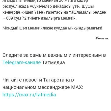
Агымдагы елның 16 маеннан 26 майга кадәр
республикада Абунәчеләр декадасы үтә. Шушы
көннәрдә «Яшел Үзән» газетасына ташламалы бәядән
– 609 сум 72 тиенгә язылырга мөмкин.
Мондый шәп мөмкинлекне кулдан ычкындырмагыз!
Реклама
Следите за самым важным и интересным в
Telegram-канале
Татмедиа
Читайте новости Татарстана в
национальном мессенджере MАХ:
https://max.ru/tatmedia