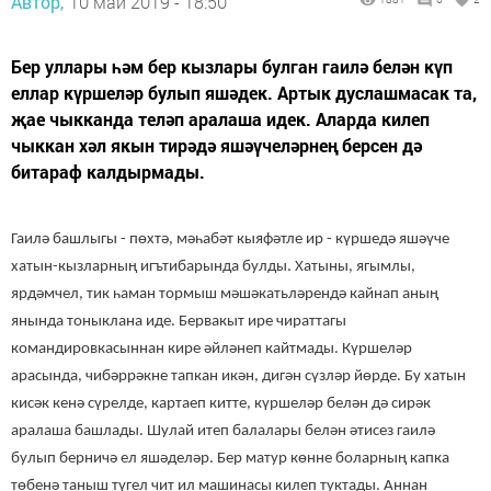
Автор,
10 май 2019 - 18:50
Бер уллары һәм бер кызлары булган гаилә белән күп
еллар күршеләр булып яшәдек. Артык дуслашмасак та,
җае чыкканда теләп аралаша идек. Аларда килеп
чыккан хәл якын тирәдә яшәүчеләрнең берсен дә
битараф калдырмады.
Гаилә башлыгы - пөхтә, мәһабәт кыяфәтле ир - күршедә яшәүче
хатын-кызларның игътибарында булды. Хатыны, ягымлы,
ярдәмчел, тик һаман тормыш мәшәкатьләрендә кайнап аның
янында тоныклана иде. Бервакыт ире чираттагы
командировкасыннан кире әйләнеп кайтмады. Күршеләр
арасында, чибәррәкне тапкан икән, дигән сүзләр йөрде. Бу хатын
кисәк кенә сүрелде, картаеп китте, күршеләр белән дә сирәк
аралаша башлады. Шулай итеп балалары белән әтисез гаилә
булып берничә ел яшәделәр. Бер матур көнне боларның капка
төбенә таныш түгел чит ил машинасы килеп туктады. Аннан