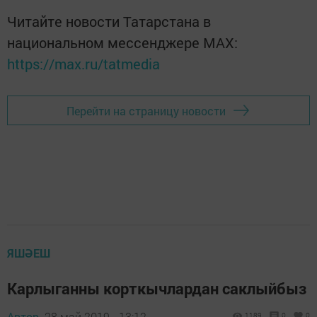
Читайте новости Татарстана в
национальном мессенджере MАХ:
https://max.ru/tatmedia
Перейти на страницу новости
ЯШӘЕШ
Карлыганны корткычлардан саклыйбыз
Автор,
28 май 2019 - 13:12
1189
0
0