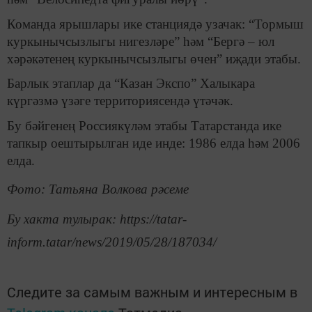
Команда ярышлары ике станциядә узачак: “Тормыш
куркынычсызлыгы нигезләре” һәм “Бергә – юл
хәрәкәтенең куркынычсызлыгы өчен” иҗади этабы.
Барлык этаплар да “Казан Экспо” Халыкара
күргәзмә үзәге территориясендә үтәчәк.
Бу бәйгенең Россиякүләм этабы Татарстанда ике
тапкыр оештырылган иде инде: 1986 елда һәм 2006
елда.
Фото: Татьяна Волкова рәсеме
Бу хакта тулырак: https://tatar-
inform.tatar/news/2019/05/28/187034/
Следите за самым важным и интересным в