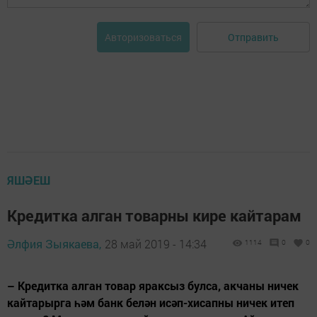
Отправить
Авторизоваться
ЯШӘЕШ
Кредитка алган товарны кире кайтарам
Әлфия Зыякаева,
28 май 2019 - 14:34
1114
0
0
– Кредитка алган товар яраксыз булса, акчаны ничек
кайтарырга һәм банк белән исәп-хисапны ничек итеп