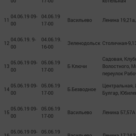
00
17-00
котельная
04.06.19 09-
04.06.19
11
Васильево
Ленина 19,21а
00
17-00
04.06.19. 9-
04.06.19.
12
Зеленодольск
Столичная-9,1
00
16-00
Садовая, Клуб
05.06.19 09-
05.06.19
13
Б Ключи
Волостного, М
00
17-00
переулок Рабо
05.06.19 09-
05.06.19
Центральная, 
14
Б.Безводное
00
17-00
Булгар, Юбиле
05.06.19 09-
05.06.19
15
Васильево
Ленина 57,57А
00
17-00
05.06.19 09-
05.06.19
16
Васильево
Ленина 17,24,