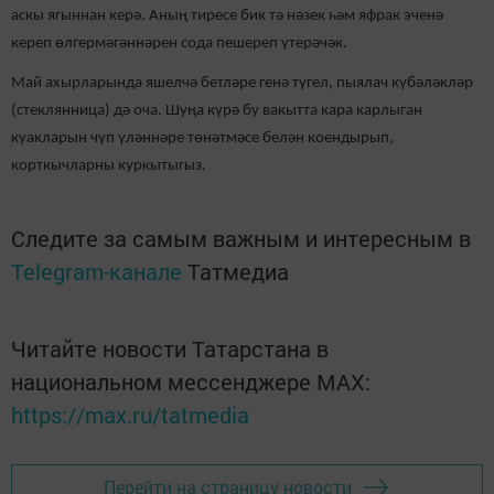
аскы ягыннан керә. Аның тиресе бик тә нәзек һәм яфрак эченә
кереп өлгермәгәннәрен сода пешереп үтерәчәк.
Май ахырларында яшелчә бетләре генә түгел, пыялач күбәләкләр
(стеклянница) дә оча. Шуңа күрә бу вакытта кара карлыган
куакларын чүп үләннәре төнәтмәсе белән коендырып,
корткычларны куркытыгыз.
Следите за самым важным и интересным в
Telegram-канале
Татмедиа
Читайте новости Татарстана в
национальном мессенджере MАХ:
https://max.ru/tatmedia
Перейти на страницу новости