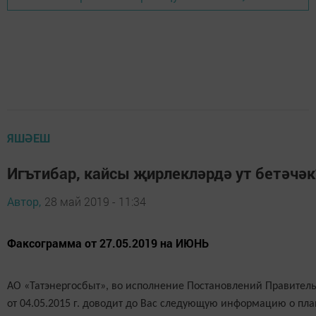
ЯШӘЕШ
Игътибар, кайсы җирлекләрдә ут бетәчәк
Автор,
28 май 2019 - 11:34
Факсограмма от 27.05.2019 на ИЮНЬ
АО «Татэнергосбыт», во исполнение Постановлений Правительс
от 04.05.2015 г. доводит до Вас следующую информацию о п