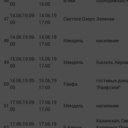
46
Б-Яки
Молодежная,Ч
00
16-00
14.06.19 09-
14.06.19
47
Светлое Озеро
Зеленая
00
17-00
14.06.19 09-
14.06.19
48
Мемдель
население
00
17-00
15.06.19 09-
15.06.19
49
Мемдель
Камала, Киров
00
17-00
15.06.19 09-
15.06.19
гостевые дом
50
Раифа
00
17-00
"Раифское"
17.06.19 09-
17.06.19
51
Мемдель
население
00
17-00
Казанская, Се
17.06.19 09-
17.06.19
52
Б Ключи
Калинина, Пр