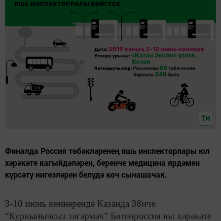
Финалда Россия төбәкләренең яшь инспекторлары юл
хәрәкәте кагыйдәләрен, беренче медицина ярдәмен
күрсәтү нигезләрен белүдә көч сынашачак.
3-10 июнь көннәрендә Казанда 38нче
“Куркынычсыз тәгәрмәч” Бөтенроссия юл хәрәкәте