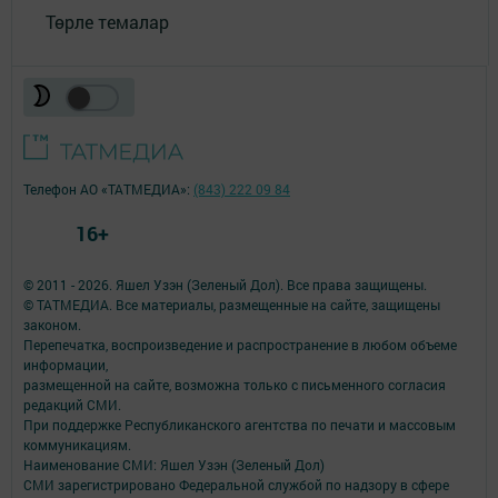
Төрле темалар
Телефон АО «ТАТМЕДИА»:
(843) 222 09 84
16+
© 2011 - 2026. Яшел Узэн (Зеленый Дол). Все права защищены.
© ТАТМЕДИА. Все материалы, размещенные на сайте, защищены
законом.
Перепечатка, воспроизведение и распространение в любом объеме
информации,
размещенной на сайте, возможна только с письменного согласия
редакций СМИ.
При поддержке Республиканского агентства по печати и массовым
коммуникациям.
Наименование СМИ: Яшел Узэн (Зеленый Дол)
СМИ зарегистрировано Федеральной службой по надзору в сфере