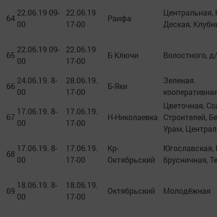
22.06.19 09-
22.06.19
Центральная, 
64
Раифа
00
17-00
Деская, Клубн
22.06.19 09-
22.06.19
65
Б Ключи
Волостного, д/
00
17-00
24.06.19. 8-
28.06.19.
Зеленая.
66
Б-Яки
00
17-00
кооперативна
Цветочная, Со
17.06.19. 8-
17.06.19.
67
Н-Николаевка
Строителей, Бе
00
17-00
Урам, Централ
17.06.19. 8-
17.06.19.
Кр-
Югославская, 
68
00
17-00
Октябрьский
брусничная, Т
18.06.19. 8-
18.06.19.
69
Октябрьский
Молодёжная
00
17-00