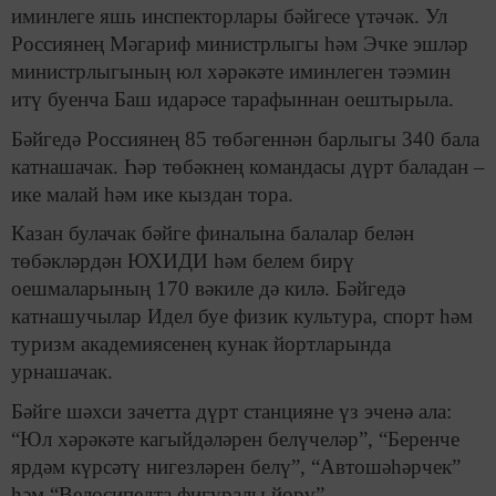
иминлеге яшь инспекторлары бәйгесе үтәчәк. Ул
Россиянең Мәгариф министрлыгы һәм Эчке эшләр
министрлыгының юл хәрәкәте иминлеген тәэмин
итү буенча Баш идарәсе тарафыннан оештырыла.
Бәйгедә Россиянең 85 төбәгеннән барлыгы 340 бала
катнашачак. Һәр төбәкнең командасы дүрт баладан –
ике малай һәм ике кыздан тора.
Казан булачак бәйге финалына балалар белән
төбәкләрдән ЮХИДИ һәм белем бирү
оешмаларының 170 вәкиле дә килә. Бәйгедә
катнашучылар Идел буе физик культура, спорт һәм
туризм академиясенең кунак йортларында
урнашачак.
Бәйге шәхси зачетта дүрт станцияне үз эченә ала:
“Юл хәрәкәте кагыйдәләрен белүчеләр”, “Беренче
ярдәм күрсәтү нигезләрен белү”, “Автошәһәрчек”
һәм “Велосипедта фигуралы йөрү”.