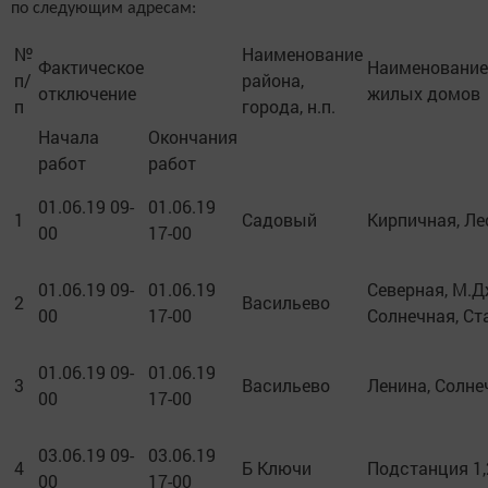
по следующим адресам:
№
Наименование
Фактическое
Наименование
п/
района,
отключение
жилых домов
п
города, н.п.
Начала
Окончания
работ
работ
01.06.19 09-
01.06.19
1
Садовый
Кирпичная, Ле
00
17-00
01.06.19 09-
01.06.19
Северная, М.Д
2
Васильево
00
17-00
Солнечная, Ст
01.06.19 09-
01.06.19
3
Васильево
Ленина, Солне
00
17-00
03.06.19 09-
03.06.19
4
Б Ключи
Подстанция 1,
00
17-00