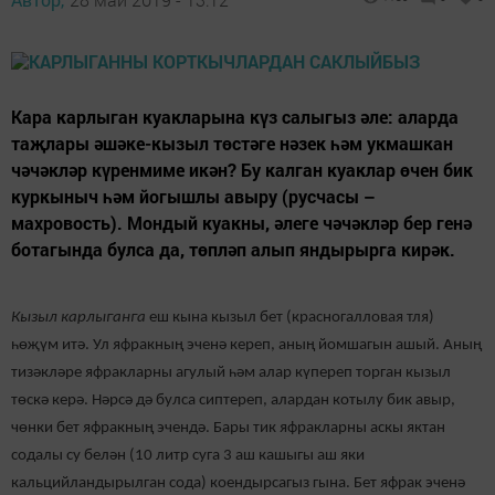
Кара карлыган куакларына күз салыгыз әле: аларда
таҗлары әшәке-кызыл төстәге нәзек һәм укмашкан
чәчәкләр күренмиме икән? Бу калган куаклар өчен бик
куркыныч һәм йогышлы авыру (русчасы –
махровость). Мондый куакны, әлеге чәчәкләр бер генә
ботагында булса да, төпләп алып яндырырга кирәк.
Кызыл карлыганга
еш кына кызыл бет (красногалловая тля)
һөҗүм итә. Ул яфракның эченә кереп, аның йомшагын ашый. Аның
тизәкләре яфракларны агулый һәм алар күпереп торган кызыл
төскә керә. Нәрсә дә булса сиптереп, алардан котылу бик авыр,
чөнки бет яфракның эчендә. Бары тик яфракларны аскы яктан
содалы су белән (10 литр суга 3 аш кашыгы аш яки
кальцийландырылган сода) коендырсагыз гына. Бет яфрак эченә