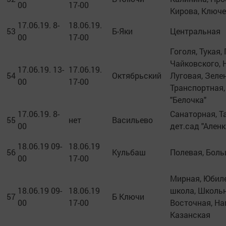
00
17-00
Кирова, Ключ
17.06.19. 8-
18.06.19.
53
Б-Яки
Центральная
00
17-00
Гоголя, Тукая,
Чайковского, 
17.06.19. 13-
17.06.19.
54
Октябрьский
Луговая, Зеле
00
17-00
Транспортная,
"Белочка"
17.06.19. 8-
Санаторная, Т
55
нет
Васильево
00
дет.сад "Аленк
18.06.19 09-
18.06.19
56
Кульбаш
Полевая, Боль
00
17-00
Мирная, Юбиле
18.06.19 09-
18.06.19
школа, Школьн
57
Б Ключи
00
17-00
Восточная, На
Казанская