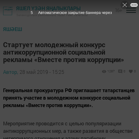
ЯШЕЛ ҮЗӘН ЯҢАЛЫКЛАРЫ
16+
4
Автоматическое закрытие баннера через
Зеленодольск районының "Яшел Үзән" газетасы
ЯШӘЕШ
Стартует молодежный конкурс
антикоррупционной социальной
рекламы «Вместе против коррупции»
Автор,
28 май 2019 - 15:25
1287
0
0
Генеральная прокуратура РФ приглашает татарстанцев
принять участие в молодежном конкурсе социальной
рекламы «Вместе против коррупции».
Мероприятие проводится с целью популяризации
антикоррупционных мер, а также развития в обществе
нетерпимого отношения к этому пагубному