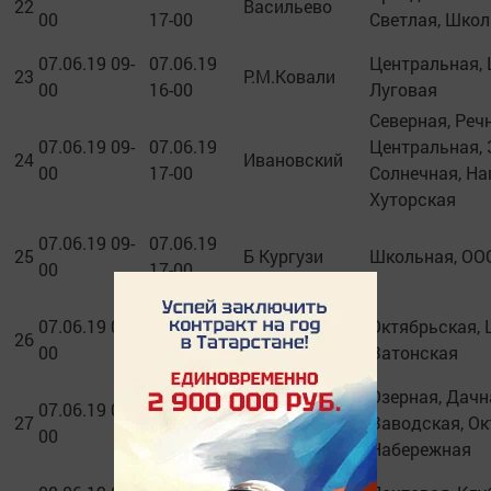
22
Васильево
00
17-00
Светлая, Школ
07.06.19 09-
07.06.19
Центральная, 
23
Р.М.Ковали
00
16-00
Луговая
Северная, Реч
07.06.19 09-
07.06.19
Центральная, 
24
Ивановский
00
17-00
Солнечная, На
Хуторская
07.06.19 09-
07.06.19
25
Б Кургузи
Школьная, ООО
00
17-00
07.06.19 09-
07.06.19
Октябрьская, 
26
Васильево
00
17-00
Затонская
Озерная, Дачн
07.06.19 09-
07.06.19
27
Васильево
Заводская, Ок
00
17-00
Набережная