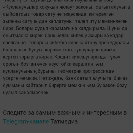
«Кулланучылар хокукын яклау» законы, сатып алучыга
сыйфатсыз товар сату нәтиҗәсендә китерелгән
зыянны сатучыдан каплатуны таләп итү мөмкинлеген
бирә. Болары судья карамагына калдырыла. Шуны да
онытмаска кирәк: банк белән килешү ахырына кадәр
өзелгәнче, товарны кибеткә кире кайтару процедурасы
башланган булуга карамастан, түләүләрне даими
кертеп торырга кирәк. Кредит килешүләрендә түләү
срогын боз­ган өчен неустойка каралган һәм
кулланучының бурычы геометрик прогрессиядә
үсәргә мөмкин. Нәтиҗәдә, банк сатып алучыга бик аз
сумманы кайтарып бирергә мөмкин һәм бу закон бозу
булып саналмая­чак.
Следите за самым важным и интересным в
Telegram-канале
Татмедиа