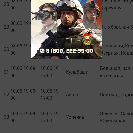
08.06.19 09-
08.06.19
Почтовая, Клу
28
Б Кургузи
00
17-00
Заречная
08.06.19 09-
08.06.19
29
Васильево
Октябрьская 5
00
17-00
08.06.19 09-
08.06.19
Школьная, Коо
30
Айша
00
17-00
Озерная, Нова
10.06.19 09-
10.06.19
Большая, нач 
31
Кульбаши
00
17-00
котельная
10.06.19 09-
10.06.19
32
Айша
Светлая, Садо
00
17-00
10.06.19 09-
10.06.19
Зеленая, Солн
33
Успенка
00
17-00
Юбилейная