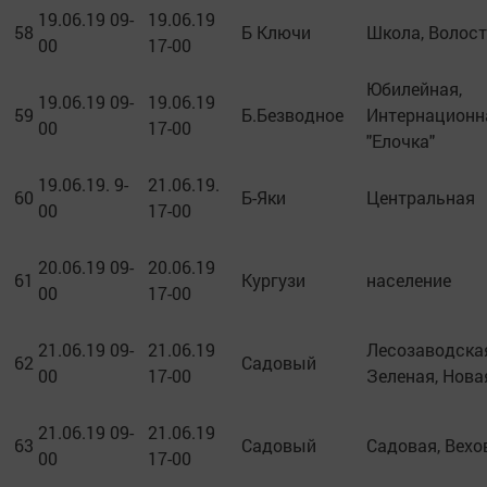
19.06.19 09-
19.06.19
58
Б Ключи
Школа, Волост
00
17-00
Юбилейная,
19.06.19 09-
19.06.19
59
Б.Безводное
Интернационна
00
17-00
"Елочка"
19.06.19. 9-
21.06.19.
60
Б-Яки
Центральная
00
17-00
20.06.19 09-
20.06.19
61
Кургузи
население
00
17-00
21.06.19 09-
21.06.19
Лесозаводская
62
Садовый
00
17-00
Зеленая, Нова
21.06.19 09-
21.06.19
63
Садовый
Садовая, Вехо
00
17-00