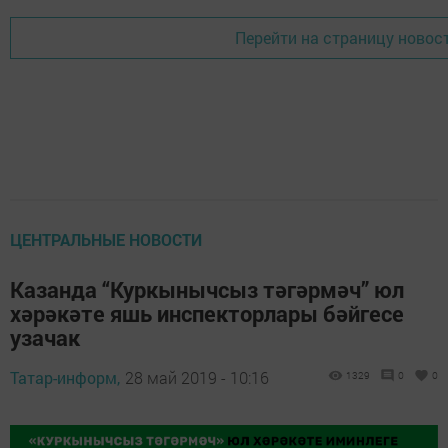
Перейти на страницу новос
ЦЕНТРАЛЬНЫЕ НОВОСТИ
Казанда “Куркынычсыз тәгәрмәч” юл
хәрәкәте яшь инспекторлары бәйгесе
узачак
Татар-информ,
28 май 2019 - 10:16
1329
0
0