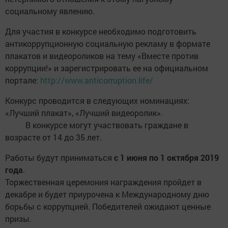
социальному явлению.
Для участия в конкурсе необходимо подготовить
антикоррупционную социальную рекламу в формате
плакатов и видеороликов на тему «Вместе против
коррупции!» и зарегистрировать ее на официальном
портале:
http://www.anticorruption.life/
Конкурс проводится в следующих номинациях:
«Лучший плакат», «Лучший видеоролик».
В конкурсе могут участвовать граждане в
возрасте от 14 до 35 лет.
Работы будут приниматься
с 1 июня по 1 октября 2019
года
.
Торжественная церемония награждения пройдет в
декабре и будет приурочена к Международному дню
борьбы с коррупцией. Победителей ожидают ценные
призы.