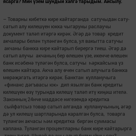
ясарга? Мин үзем шундый хәлгә тарыдым. Айсылу.
– Товарны кибеткә кире кайтарганда сатучыдан сату-
сатып алу килешүен юкка чыгаруны раслаучы
документ таләп итәргә кирәк. Әгәр дә товар кредит
акчалары белән түләнгән булса, ул вакытта сатучы
акчаны банкка кире кайтарып бирергә тиеш. Әгәр дә
сатып алучы акчаның бер өлешен үзе, икенче өлешен
банк исәбенә түләгән булса, сатучы һәркайсына үз
өлешен кайтара. Акча алу өчен сатып алучыга банкка
мөрәҗәгать итәргә кирәк. Банктан кулланучыга
«финанс дәгъвасы юк» дип язылган банк кредиты
килешүен өзү турында килешү таләп итү киңәш ителә.
Законның 24нче маддәсе нигезендә кредитка
сыйфатсыз товар сатып алганда кулланучының, әгәр
дә ул килешү шартларында каралган булса, товарга
түләнгән акчасы һәм кредитка биргән суммасы
каплана. Түләнгән процентларны банк кире кайтарырга
тиеш түгел. Шулай да аны алып булмыймы соң?