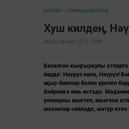
ХАТЛАР – ТОРМЫШ КӨЗГЕСЕ
Хуш килдең, Нәү
Автор,
29 март 2012 - 10:39
Бизәлгән кыңгыраулы атларга
йөрде: Нәүрүз килә, Нәүрүз! 
җыр-биюләр белән үрелеп бард
бәйрәмгә ямь өстәде. Мәдәни
уеннарны ишетеп, ишәгенә атл
мәзәкләр сөйләде, матур итеп 