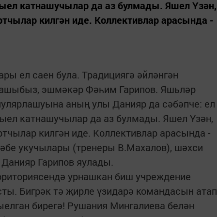
Быел катнашучылар да аз булмады. Яшел Үзән,
ртчылар килгән иде. Коллективлар арасында -
ры ел саен була. Традициягә әйләнгән
дашыбыз, эшмәкәр Фәһим Гарипов. Яшьләр
пулярлашуына аның улы Данияр да сәбәпче: ел
Быел катнашучылар да аз булмады. Яшел Үзән,
ртчылар килгән иде. Коллективлар арасында -
әбе укучылары (тренеры В.Махалов), шәхси
 Данияр Гарипов яулады.
рриториясендә урнашкан биш учреждение
ты. Бигрәк тә җирле үзидарә командасын атап
ыелган бирегә! Рушания Мингалиева белән