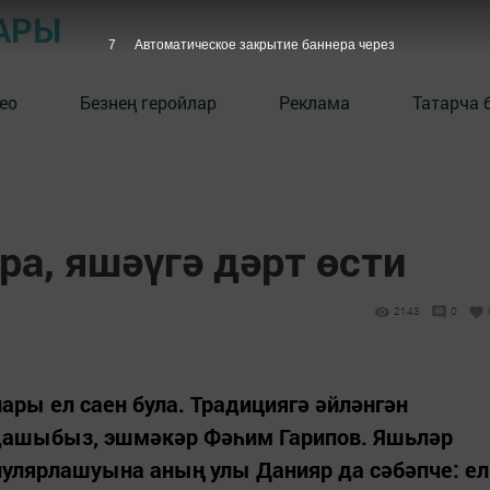
АРЫ
7
Автоматическое закрытие баннера через
ео
Безнең геройлар
Реклама
Татарча 
а, яшәүгә дәрт өсти
2143
0
ры ел саен була. Традициягә әйләнгән
дашыбыз, эшмәкәр Фәһим Гарипов. Яшьләр
пулярлашуына аның улы Данияр да сәбәпче: ел