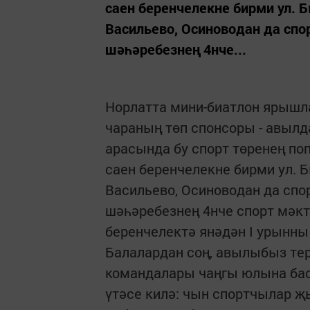
саен беренчелекне бирми ул. 
Васильево, Осиноводан да спо
шәһәребезнең 4нче...
Норлатта мини-биатлон ярышла
чараның төп спонсоры - авыл
арасында бу спорт төренең по
саен беренчелекне бирми ул. 
Васильево, Осиноводан да спо
шәһәребезнең 4нче спорт мәкт
беренчелектә янәдән I урынны
Балалардан соң, авылыбыз те
командалары чаңгы юлына бас
үтәсе килә: чын спортчылар җ