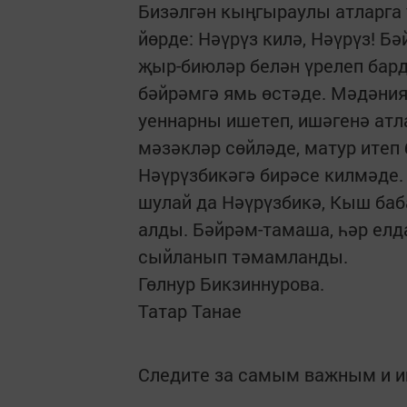
Бизәлгән кыңгыраулы атларга 
йөрде: Нәүрүз килә, Нәүрүз! 
җыр-биюләр белән үрелеп бард
бәйрәмгә ямь өстәде. Мәдәни
уеннарны ишетеп, ишәгенә атла
мәзәкләр сөйләде, матур итеп
Нәүрүзбикәгә бирәсе килмәде.
шулай да Нәүрүзбикә, Кыш баб
алды. Бәйрәм-тамаша, һәр елд
сыйланып тәмамланды.
Гөлнур Бикзиннурова.
Татар Танае
Следите за самым важным и 