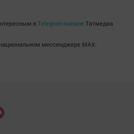
интересным в
Telegram-канале
Татмедиа
в национальном мессенджере MАХ: