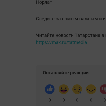
Норлат
Следите за самым важным и 
Читайте новости Татарстана 
https://max.ru/tatmedia
Оставляйте реакции
0
0
0
0
0