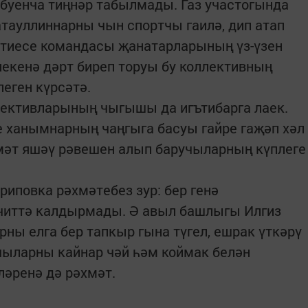
 буенча тиңнәр табылмады. Газ участогында
атауллиннарны чын спортчы гаилә, дип атап
ятиесе командасы җанатарларының үз-үзен
екенә дәрт биреп торуы бу коллективның
еген күрсәтә.
ективларының чыгышы да игътибарга лаек.
е ханымнарның чаңгыга басуы гайре гаҗәп хәл
амәт яшәү рәвешен алып баручыларның күплеге
иповка рәхмәтебез зур: бер генә
читтә калдырмады. Ә авыл башлыгы Илгиз
ы елга бер тапкыр гына түгел, ешрак үткәрү
чыларны кайнар чәй һәм коймак белән
әренә дә рәхмәт.