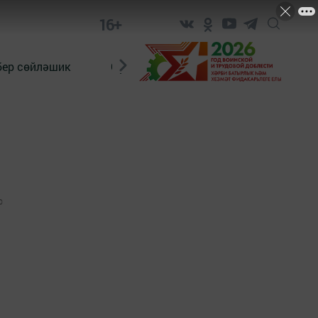
16+
бер сөйләшик
Сүз тарихы
Яшь хәбәрче
0