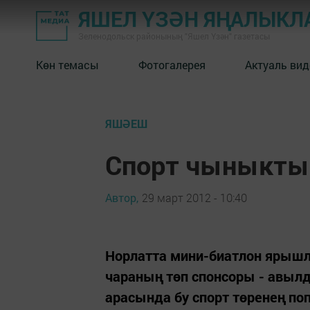
ЯШЕЛ ҮЗӘН ЯҢАЛЫКЛ
Зеленодольск районының "Яшел Үзән" газетасы
Көн темасы
Фотогалерея
Актуаль вид
ЯШӘЕШ
Спорт чыныктыр
Автор,
29 март 2012 - 10:40
Норлатта мини-биатлон ярышла
чараның төп спонсоры - авыл
арасында бу спорт төренең по