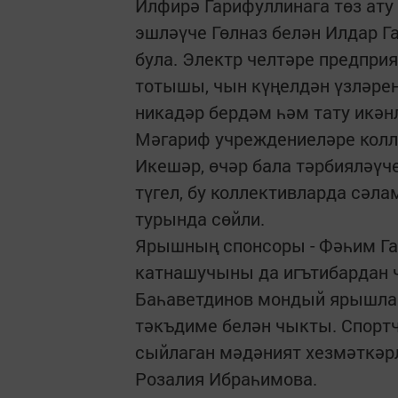
Илфирә Гарифуллинага төз ату
эшләүче Гөлназ белән Илдар Г
була. Электр челтәре предпри
тотышы, чын күңелдән үзләрен
никадәр бердәм һәм тату икәнл
Мәгариф учреждениеләре колл
Икешәр, өчәр бала тәрбияләүч
түгел, бу коллективларда сәл
турында сөйли.
Ярышның спонсоры - Фәһим Гар
катнашучыны да игътибардан 
Баһаветдинов мондый ярышларн
тәкъдиме белән чыкты. Спорт
сыйлаган мәдәният хезмәткәрл
Розалия Ибраһимова.