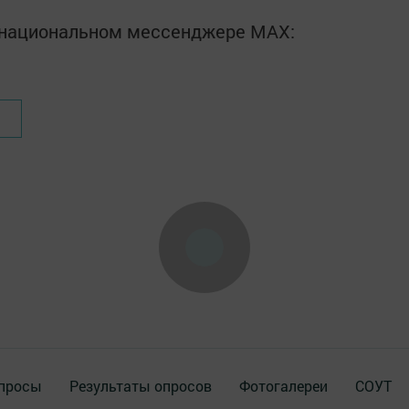
в национальном мессенджере MАХ:
просы
Результаты опросов
Фотогалереи
СОУТ