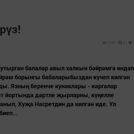
рүз!
2158
0
 утырган балалар авыл халкын бәйрәмгә өндәп
Бәйрәм борынгы бабаларыбыздан күчеп килгән
ы. Язның беренче кунаклары - каргалар
ят йортында дәртле җырларны, күңелле
анып, Хуҗа Насретдин да килгән иде. Ул
биеп...