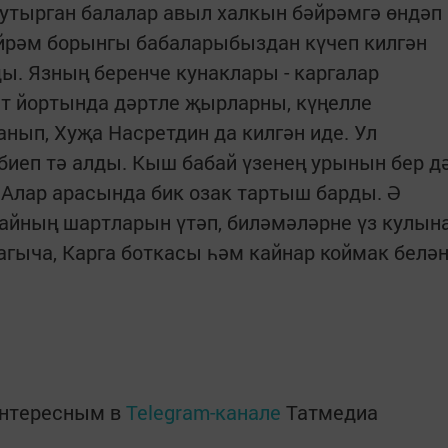
утырган балалар авыл халкын бәйрәмгә өндәп
Бәйрәм борынгы бабаларыбыздан күчеп килгән
ы. Язның беренче кунаклары - каргалар
ят йортында дәртле җырларны, күңелле
нып, Хуҗа Насретдин да килгән иде. Ул
 биеп тә алды. Кыш бабай үзенең урынын бер д
 Алар арасында бик озак тартыш барды. Ә
айның шартларын үтәп, биләмәләрне үз кулын
агыча, Карга боткасы һәм кайнар коймак белә
интересным в
Telegram-канале
Татмедиа