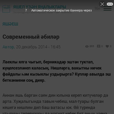
ЯШЕЛ ҮЗӘН ЯҢАЛЫКЛАРЫ
16+
6
Автоматическое закрытие баннера через
Зеленодольск районының "Яшел Үзән" газетасы
ЯШӘЕШ
Современный әбиләр
Автор,
20 декабрь 2014 - 16:45
865
0
0
Лаеклы ялга чыгып, берникадәр эштән туктап,
күңелсезләнеп каласың. Нишләргә, вакытны ничек
файдалы һәм кызыклы уздырырга? Күпләр авылда эш
беткәнмени соң, дияр.
Аннан яшь барган саен дин юлына кереп китүчеләр дә
арта. Хуҗалыгында тавык-чебеш, мал-туары булган
кешегә нишлим дип баш ватасы юк. Өй түрендә
утыручы телевизоры да магнит кебек бит аның, үзенә