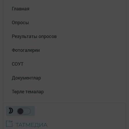
Главная
Опросы
Результаты опросов
Фотогалереи
СОУТ
Документлар
Төрле темалар