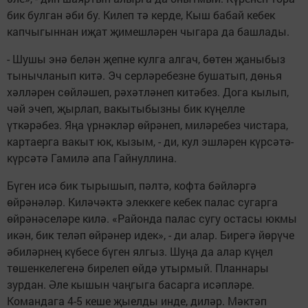
бик булган әби бу. Килеп тә керде, Кыш бабай кебек
капчыгыннан иҗат җимешләрен чыгара да башлады.
- Шушы энә белән җепне кулга алгач, бөтен җаныбыз
тынычланып китә. Эч серләребезне бушатып, дөнья
хәлләрен сөйләшеп, рәхәтләнеп китәбез. Дога кылып,
чәй эчеп, җырлап, вакытыбызны бик күңелле
үткәрәбез. Яңа үрнәкләр өйрәнеп, миләребез чис­тара,
картаерга вакыт юк, кызым, - ди, кул эшләрен күрсәтә-
күрсәтә Гамилә апа Гайнуллина.
Бүген исә бик тырышып, пәлтә, кофта бәйләргә
өйрәнәләр. Киләчәктә элеккеге кебек палас сугарга
өйрәнәселәре килә. «Районда палас сугу остасы юкмы
икән, бик теләп өйрәнер идек», - ди алар. Бирегә йөрүче
әбиләрнең күбесе бүген ялгыз. Шуңа да алар күңел
төшенкелегенә бирелеп өйдә утыр­мый. Планнары
зурдан. Әле кышын чаңгыга басарга исәпләре.
Командага 4-5 кеше җыелды инде, диләр. Мәктәп