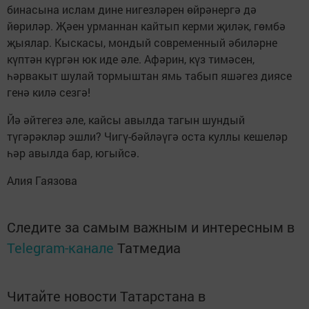
бинасына ислам дине нигезләрен өйрәнергә дә
йөриләр. Җәен урманнан кайтып керми җиләк, гөмбә
җыялар. Кыс­касы, мондый современный әбиләрне
күптән күргән юк иде әле. Афәрин, күз тимәсен,
һәрвакыт шулай тормыштан ямь табып яшәгез диясе
генә килә сезгә!
Йә әйтегез әле, кайсы авылда тагын шундый
түгәрәкләр эшли? Чигү-бәйләүгә оста куллы кешеләр
һәр авылда бар, югыйсә.
Алия Гаязова
Следите за самым важным и интересным в
Telegram-канале
Татмедиа
Читайте новости Татарстана в