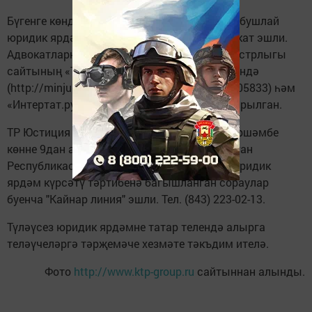
Бүгенге көндә Татарстан Республикасында бушлай
юридик ярдәм күрсәтү өлкәсендә 155 адвокат эшли.
Адвокатларның исемлеге ТР Юстиция министрлыгы
сайтының «Түләүсез юридик ярдәм» бүлегендә
(http://minjust.tatarstan.ru/rus/info.php?id=605833) һәм
«Интертат.ру» газетасы сайтында урнаштырылган.
ТР Юстиция министрлыгында атна саен чәршәмбе
көнне 9дан алып 11 сәгатькә кадәр Татарстан
Республикасы территориясендә түләүсез юридик
ярдәм күрсәтү тәртибенә багышланган сораулар
буенча "Кайнар линия" эшли. Тел. (843) 223-02-13.
Түләүсез юридик ярдәмне татар телендә алырга
теләүчеләргә тәрҗемәче хезмәте тәкъдим ителә.
Фото
http://www.ktp-group.ru
сайтыннан алынды.