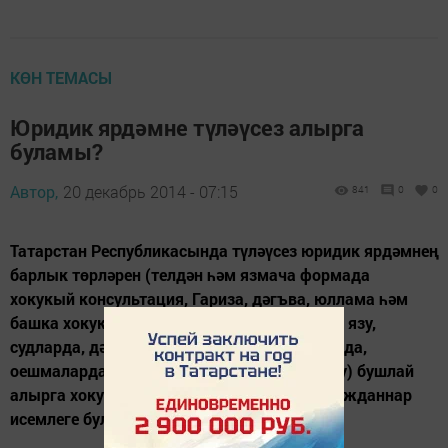
КӨН ТЕМАСЫ
Юридик ярдәмне түләүсез алырга
буламы?
Автор,
20 декабрь 2014 - 07:15
841
0
0
Татарстан Республикасында түләүсез юридик ярдәмнең
барлык төрләрен (телдән һәм язмача формада
хокукый консультация, Гариза, дәгъва, юллама һәм
башка хокукый характердагы документлар язу,
судларда, дәүләт һәм муниципаль органнарда,
оешмаларда гражданнар мәнфәгатен яклау) бушлай
алырга хокукы булган 11 төр категория гражданнар
исемлеге булдырылды.