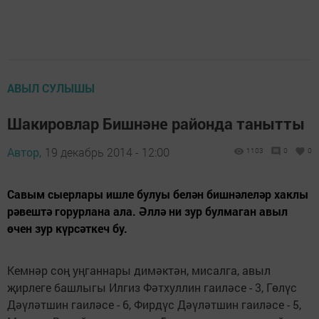
АВЫЛ СУЛЫШЫ
Шакировлар Бишнәне районда танытты
Автор,
19 декабрь 2014 - 12:00
1103
0
0
Савым сыерлары ишле булуы белән бишнәлеләр хаклы
рәвештә горурлана ала. Әллә ни зур булмаган авыл
өчен зур күрсәткеч бу.
Кемнәр соң уңганнары димәктән, мисалга, авыл
җирлеге башлыгы Илгиз Фәтхуллин гаиләсе - 3, Гөлүс
Дәүләтшин гаиләсе - 6, Фирдүс Дәүләтшин гаиләсе - 5,