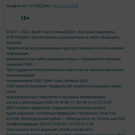
Телефон АО «ТАТМЕДИА»:
(843) 222 09 84
16+
© 2011 - 2026. Яшел Узэн (Зеленый Дол). Все права защищены.
© ТАТМЕДИА. Все материалы, размещенные на сайте, защищены
законом.
Перепечатка, воспроизведение и распространение в любом объеме
информации,
размещенной на сайте, возможна только с письменного согласия
редакций СМИ.
При поддержке Республиканского агентства по печати и массовым
коммуникациям.
Наименование СМИ: Яшел Узэн (Зеленый Дол)
СМИ зарегистрировано Федеральной службой по надзору в сфере
связи,
информационных технологий и массовых коммуникаций
запись о регистрации СМИ Эл № ФС 77- 90146 от 07.10.2025
ФИО главного редактора: Садыкова Ильсия Мансуровна
Адрес редакции: Российская Федерация, Республика Татарстан,
422540, Зеленодольский район, г. Зеленодольск, ул. Гоголя, дом 23А
Телефон редакции: (84371) 5-68-03, 5-67-02, 5-77-46
Электронная почта редакции: yashel_uzen@mail.ru
Коррупция фактлары турында yashel_uzen@mail.ru почтасына хәбәр