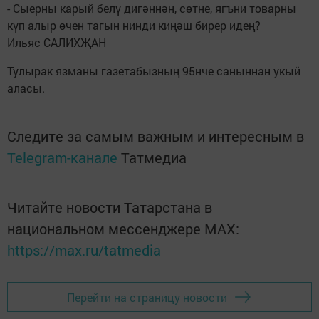
- Сыерны карый белү дигәннән, сөтне, ягъни товарны
күп алыр өчен тагын нинди киңәш бирер идең?
Ильяс САЛИХҖАН
Тулырак язманы газетабызның 95нче саныннан укый
аласы.
Следите за самым важным и интересным в
Telegram-канале
Татмедиа
Читайте новости Татарстана в
национальном мессенджере MАХ:
https://max.ru/tatmedia
Перейти на страницу новости