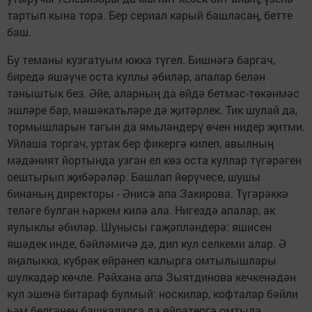
тартып кына тора. Бер сериал карый башласаң, бетте
баш.
Бу теманы кузгатуым юкка түгел. Бишнәгә баргач,
биредә яшәүче оста куллы әбиләр, апалар белән
таныштык без. Әйе, аларның да өйдә бетмәс-төкәнмәс
эшләре бар, мәшәкатьләре дә җитәрлек. Тик шулай да,
тормыш­ларын тагын да ямьләндерү өчен нидер җитми.
Уйлаша торгач, уртак бер фикергә килеп, авылның
мәдәният йортында узган ел көз оста куллар түгәрәген
оештырып җибәрәләр. Башлап йөрүчесе, шушы
бинаның директоры - Әнисә апа Закирова. Түгәрәккә
теләге булган һәркем килә ала. Нигездә апалар, ак
яулык­лы әбиләр. Шунысы гаҗәп­ләндерә: яшисен
яшәдек инде, бәйләмичә дә, дип кул селкеми алар. Ә
яңалыкка, күбрәк өйрәнеп калырга омтылышлары
шулкадәр көчле. Рәйхана апа Зыятдинова кечкенәдән
кул эшенә битараф булмый: носкилар, кофталар бәйли
һәм белгәнен башкаларга да өйрәтергә омтыла.