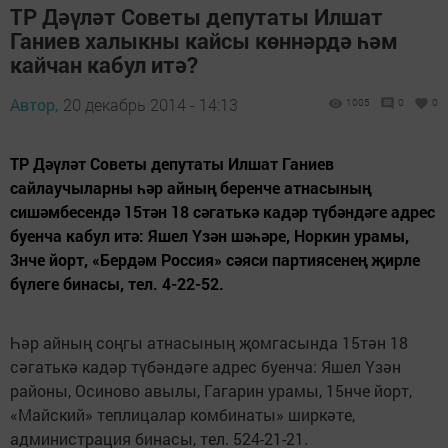
ТР Дәүләт Советы депутаты Илшат
Ганиев халыкны кайсы көннәрдә һәм
кайчан кабул итә?
Автор,
20 декабрь 2014 - 14:13
1005
0
0
ТР Дәүләт Советы депутаты Илшат Ганиев
сайлаучыларны һәр айның беренче атнасының
сишәмбесендә 15тән 18 сәгатькә кадәр түбәндәге адрес
буенча кабул итә: Яшел Үзән шәһәре, Норкин урамы,
3нче йорт, «Бердәм Россия» сәяси партиясенең җирле
бүлеге бинасы, тел. 4-22-52.
Һәр айның соңгы атнасының җомгасында 15тән 18
сәгатькә кадәр түбәндәге адрес буенча: Яшел Үзән
районы, Осиново авылы, Гагарин урамы, 15нче йорт,
«Майский» теплицалар комбинаты» ширкәте,
администрация бинасы, тел. 524-21-21.