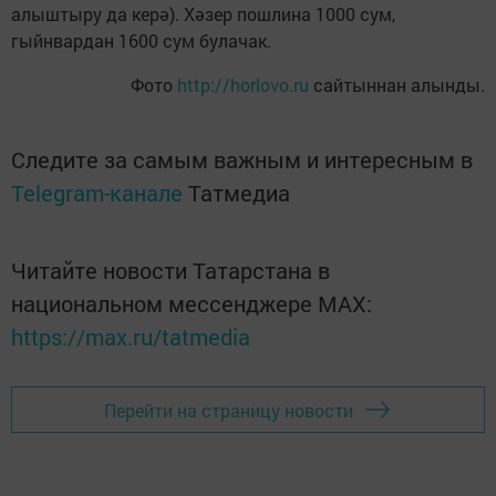
алыштыру да керә). Хәзер пошлина 1000 сум,
гыйнвардан 1600 сум булачак.
Фото
http://horlovo.ru
сайтыннан алынды.
Следите за самым важным и интересным в
Telegram-канале
Татмедиа
Читайте новости Татарстана в
национальном мессенджере MАХ:
https://max.ru/tatmedia
Перейти на страницу новости