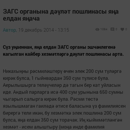
ЗАГС органына дәүләт пошлинасы яңа
елдан яңача
Автор,
19 декабрь 2014 - 13:15
1084
0
0
Cүз уңаеннан, яңа елдан ЗАГС органы эшчәнлегенә
кагылган кайбер хезмәтләргә дәүләт пошлинасы арта.
Никахыңны рәсмиләштерү өчен элек 200 сум түләргә
кирәк булса, 1 гыйнвардан 350 сум түлисе була.
Аерылышырга теләүчеләр дә тагын бер кат уйласын
иде. Андый парларга исә 400 сум урынына 650 сумны
чыгарып салырга кирәк була. Рәсми төстә
язылышмаган гаиләдә әтисе баласына үз фамилиясен
бирергә тели икән, бу хезмәткә элек пошлина 200 сум
булса, яңа елдан 350 сум торачак. Иң кыйммәтләнгән
хезмәт - исем алыштыру (моңа инде фамилия