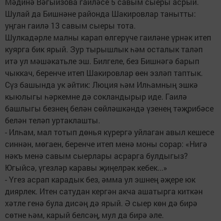
Мәдинә Вәгыйзова гаиләсе 5 савым сыеры асрый.
Шулай да Бишнәне районда Шакировлар танытты:
уңган гаилә 13 савым сыеры тота.
Шулкадәрле малны карап өлгерүче гаиләне үрнәк итеп
куярга бик ярый. Зур тырышлык һәм осталык таләп
итә ул мәшәкатьле эш. Билгеле, без Бишнәгә барып
чыккач, беренче итеп Шакировлар өен эзләп таптык.
Сүз башында ук әйтик: Люция һәм Илһамның эшкә
кыюлыгы һәркемне дә сокландырыр иде. Гаилә
башлыгы безнең белән сөйләшкәндә үзенең тәҗрибәсе
белән теләп уртак­лашты.
- Илһам, мал тотып дөнья күрергә уйлаган авыл кешесе
синнән, мөгаен, беренче итеп менә моны сорар: «Нигә
нәкъ менә савым сыерлары асрарга булдыгыз?
Югыйсә, үгезләр каравы җиңелрәк кебек...»
- Үгез асрап карадык без, әмма ул эшнең әҗере юк
диярлек. Итен сатудан кергән акча ашатырга киткән
хәтле генә була дисәң дә ярый. Ә сыер көн дә бирә
сөтне һәм, карый белсәң, мул да бирә әле.