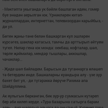
- Мәктәптә укыганда ук бәйли башлаган идем, гомер
буе энәдән аерылган юк. Үрнәкләрен китап-
журналлардан, интернеттан, телевизордан карыйбыз, -
ди ул.
Бөтен җаны-тәне белән башкарган кул эшләрен
күрсәгез, шаклар катасыз, тамчы да арттырып әйтүем
түгел. Ниләр генә юк монда: оекбаш, кофталар, шәл,
төрле җәймәләр, мендәр тышлары, аккош­лар,
чәчәкләр...
- Җиде шәл бәйләдем. Барысын да туганнарга өләшеп
тә бетердем инде. Башкаларны куандыра алу - үзе зур
бәхет бит ул, - ди түгәрәккә йөрүче Рәхимә апа
Шәйдуллина.
Ак яулыгын бөркәнгән, бик зур-ур сумкасын күтәреп
бер әби килеп керде. «Тура базарына сатырга барам
әле», - дип шаяртып алырга да онытмый. Күренеп тора