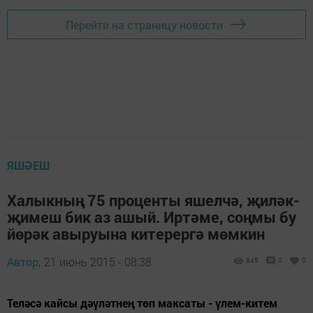
Перейти на страницу новости
ЯШӘЕШ
Халыкның 75 проценты яшелчә, җиләк-
җимеш бик аз ашый. Иртәме, соңмы бу
йөрәк авыруына китерергә мөмкин
Автор,
21 июнь 2015 - 08:38
845
0
0
Теләсә кайсы дәүләтнең төп максаты - үлем-китем