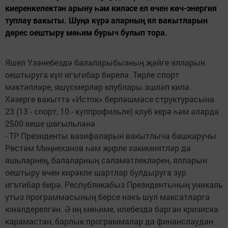
киеренкелектән арыну һәм киләсе ел өчен көч-энергия
туплау вакыты. Шуңа күрә аларның ял вакытларын
дөрес оештыру мөһим бурыч булып тора.
Яшел Үзәнебездә балаларыбызның җәйге ялларын
оештыруга күп игътибар бирелә. Төрле спорт
мәктәпләре, яшүсмерләр клублары эшләп килә.
Хәзерге вакытта «Исток» берләшмәсе структурасына
23 (13 - спорт, 10 - күппрофильле) клуб керә һәм аларда
2500 кеше шөгыльләнә.
- ТР Президенты вазифаларын вакытлыча башкаручы
Рөстәм Миңнеханов һәм җирле хакимиятләр дә
яшьләрнең, балаларның сәламәтлекләрен, ялларын
оештыру өчен кирәкле шартлар булдыруга зур
игътибар бирә. Респуб­ликабыз Президентының уникаль
утыз программасының берсе нәкъ шул максатларга
юнәлдерелгән. Ә иң мөһиме, илебездә барган кризиска
карамастан, барлык программалар да финанслаудан