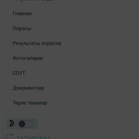
Главная
Опросы
Результаты опросов
Фотогалереи
СОУТ
Документлар
Төрле темалар