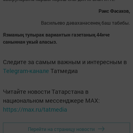
Рәис Фәсәхов,
Васильево дәваханәсенең баш табибы.
Язманың тулырак вариантын газетаның 44нче
саныннан укый аласыз.
Следите за самым важным и интересным в
Telegram-канале
Татмедиа
Читайте новости Татарстана в
национальном мессенджере MАХ:
https://max.ru/tatmedia
Перейти на страницу новости