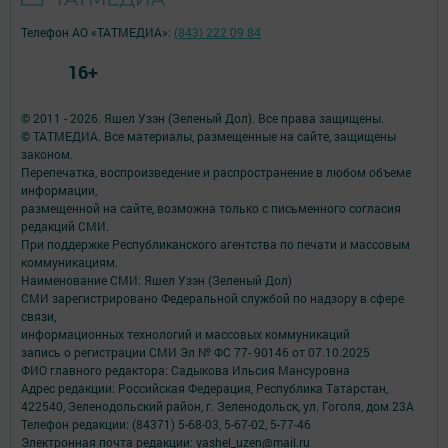
Телефон АО «ТАТМЕДИА»:
(843) 222 09 84
16+
© 2011 - 2026. Яшел Узэн (Зеленый Дол). Все права защищены.
© ТАТМЕДИА. Все материалы, размещенные на сайте, защищены
законом.
Перепечатка, воспроизведение и распространение в любом объеме
информации,
размещенной на сайте, возможна только с письменного согласия
редакций СМИ.
При поддержке Республиканского агентства по печати и массовым
коммуникациям.
Наименование СМИ: Яшел Узэн (Зеленый Дол)
СМИ зарегистрировано Федеральной службой по надзору в сфере
связи,
информационных технологий и массовых коммуникаций
запись о регистрации СМИ Эл № ФС 77- 90146 от 07.10.2025
ФИО главного редактора: Садыкова Ильсия Мансуровна
Адрес редакции: Российская Федерация, Республика Татарстан,
422540, Зеленодольский район, г. Зеленодольск, ул. Гоголя, дом 23А
Телефон редакции: (84371) 5-68-03, 5-67-02, 5-77-46
Электронная почта редакции: yashel_uzen@mail.ru