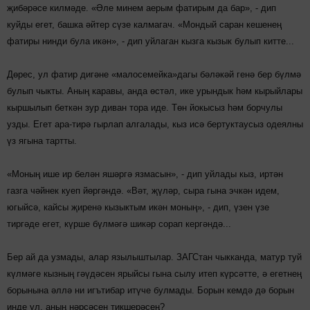
җибәрәсе килмәде. «Әле минем аерым фатирым да бар», - дип
куйды егет, башка әйтер сүзе калмагач. «Мондый саран кешенең
фатиры нинди була икән», - дип уйлаган кызга кызык булып китте...
Дөрес, ул фатир дигәне «малосемейка»дагы бәләкәй генә бер бүлмә
булып чыкты. Аның каравы, анда өстәл, ике урындык һәм кырыйлары
кыршылып беткән зур диван тора иде. Төн йокысыз һәм борчулы
узды. Егет ара-тирә гырлап алгалады, кыз исә бертуктаусыз одеялны
үз ягына тартты.
«Моның ише ир белән яшәргә язмасын», - дип уйлады кыз, иртән
газга чәйнек куеп йөргәндә. «Вәт, җүләр, сыра гына эчкән идем,
югыйсә, кайсы җиренә кызыктым икән моның», - дип, үзен үзе
тиргәде егет, күрше бүлмәгә шикәр сорап кергәндә...
Бер ай да узмады, алар язылыштылар. ЗАГСтан чык­канда, матур туй
күлмәге кызның гәүдәсен ярыйсы гына сылу итеп күрсәтте, ә егетнең
борынына әллә ни игътибар итүче булмады. Борын кемдә дә борын
инде ул, аның нәрсәсен тикшерәсең?