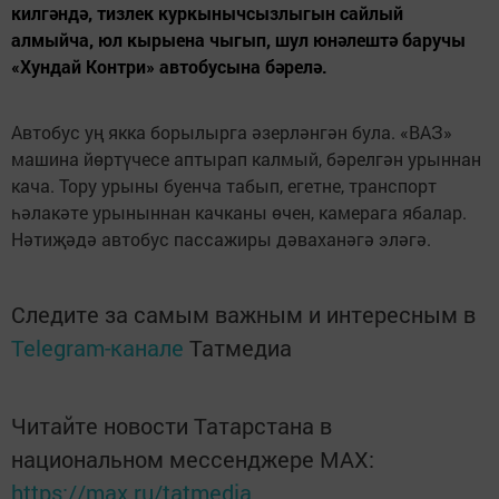
килгәндә, тизлек куркынычсызлыгын сайлый
алмыйча, юл кырыена чыгып, шул юнәлештә баручы
«Хундай Контри» автобусына бәрелә.
Автобус уң якка борылырга әзерләнгән була. «ВАЗ»
машина йөртүчесе аптырап калмый, бәрелгән урыннан
кача. Тору урыны буенча табып, егетне, транспорт
һәлакәте урыныннан качканы өчен, камерага ябалар.
Нәтиҗәдә автобус пассажиры дәваханәгә эләгә.
Следите за самым важным и интересным в
Telegram-канале
Татмедиа
Читайте новости Татарстана в
национальном мессенджере MАХ:
https://max.ru/tatmedia