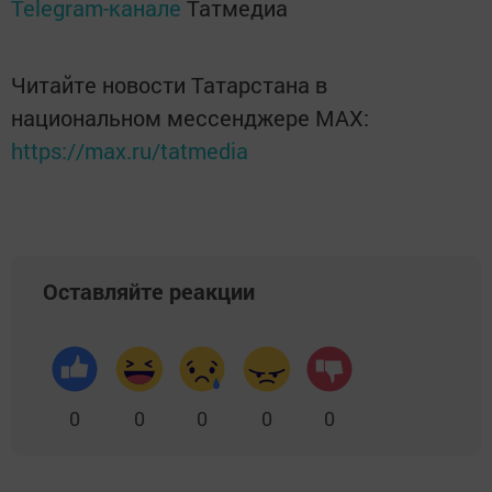
Telegram-канале
Татмедиа
Читайте новости Татарстана в
национальном мессенджере MАХ:
https://max.ru/tatmedia
Оставляйте реакции
0
0
0
0
0