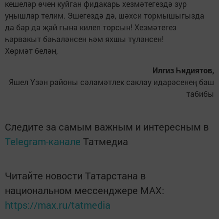
кешеләр өчен куйган фидакарь хезмәтегездә зур
уңышлар телим. Эшегездә дә, шәхси тормышыгызда
да бар да җай гына килеп торсын! Хезмәтегез
һәрвакыт бәһаләнсен һәм яхшы түләнсен!
Хөрмәт белән,
Илгиз Һидиятов,
Яшел Үзән районы сәламәтлек саклау идарәсенең баш
табибы
Следите за самым важным и интересным в
Telegram-канале
Татмедиа
Читайте новости Татарстана в
национальном мессенджере MАХ:
https://max.ru/tatmedia