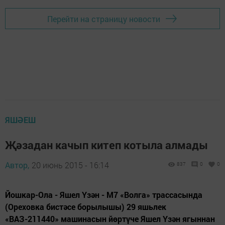
Перейти на страницу новости
ЯШӘЕШ
Җәзадан качып китеп котыла алмады
Автор,
20 июнь 2015 - 16:14
837
0
0
Йошкар-Ола - Яшел Үзән - М7 «Волга» трассасында
(Ореховка бистәсе борылышы) 29 яшьлек
«ВАЗ-211440» машинасын йөртүче Яшел Үзән ягыннан