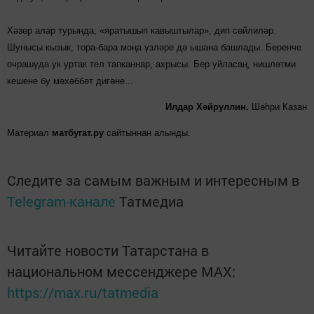
Хәзер алар турында, «яратышып кавыштылар», дип сөйлиләр.
Шунысы кызык, тора-бара моңа үзләре дә ышана башлады. Беренче
очрашуда ук уртак тел тапканнар, ахрысы. Бер уйласаң, нишләтми
кешене бу мәхәббәт дигәне...
Илдар Хәйруллин.
Шәһри Казан
Материал
матбугат.ру
сайтыннан алынды.
Следите за самым важным и интересным в
Telegram-канале
Татмедиа
Читайте новости Татарстана в
национальном мессенджере MАХ:
https://max.ru/tatmedia