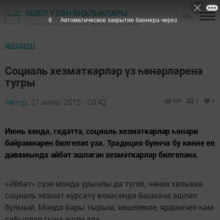
ЯШЕЛ ҮЗӘН ЯҢАЛЫКЛАРЫ
16+
5
Автоматическое закрытие баннера через
Зеленодольск районының "Яшел Үзән" газетасы
ЯШӘЕШ
Социаль хезмәткәрләр үз һөнәрләренә
тугры
Автор,
21 июнь 2015 - 09:42
836
0
0
Июнь аенда, гадәттә, социаль хезмәткәрләр һөнәри
бәйрәмнәрен билгеләп уза. Традиция буенча бу көнне ел
дәвамында әйбәт эшләгән хезмәткәрләр билгеләнә.
«Әйбәт» сүзе монда урынлы да түгел, чөнки халыкка
социаль хезмәт күрсәтү өлкәсендә башкача эшләп
булмый. Монда бары тырыш, кешелекле, ярдәмчел һәм
сабырлар гына эшли ала.