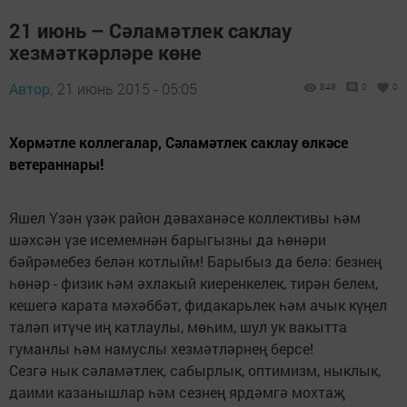
21 июнь – Сәламәтлек саклау
хезмәткәрләре көне
Автор,
21 июнь 2015 - 05:05
848
0
0
Хөрмәтле коллегалар, Сәламәтлек саклау өлкәсе
ветераннары!
Яшел Үзән үзәк район дәваханәсе коллективы һәм
шәхсән үзе исемемнән барыгызны да һөнәри
бәйрәмебез белән котлыйм! Барыбыз да белә: безнең
һөнәр - физик һәм әхлакый киеренкелек, тирән белем,
кешегә карата мәхәббәт, фидакарьлек һәм ачык күңел
таләп итүче иң катлаулы, мөһим, шул ук вакытта
гуманлы һәм намуслы хезмәтләрнең берсе!
Сезгә нык сәламәтлек, сабырлык, оптимизм, ныклык,
даими казанышлар һәм сезнең ярдәмгә мохтаҗ