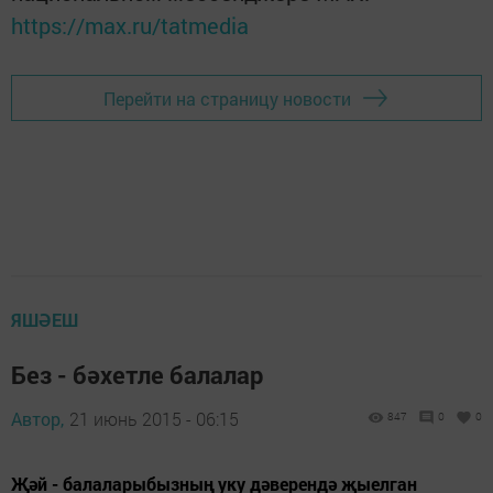
https://max.ru/tatmedia
Перейти на страницу новости
ЯШӘЕШ
Без - бәхетле балалар
Автор,
21 июнь 2015 - 06:15
847
0
0
Җәй - балаларыбызның уку дәверендә җыелган