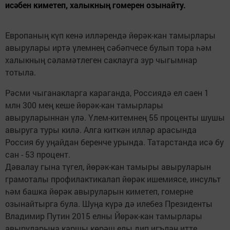
исәбен киметеп, халыкның гомерен озынайту.
Европаның күп кенә илләрендә йөрәк-кан тамырлары
авырулары иртә үлемнең сәбәпчесе булып тора һәм
халыкның сәламәтлеген саклауга зур чыгымнар
тотыла.
Рәсми чыганакларга караганда, Россиядә ел саен 1
млн 300 мең кеше йөрәк-кан тамырлары
авыруларыннан үлә. Үлем-китемнең 55 проценты шушы
авыруга туры килә. Алга киткән илләр арасында
Россия бу уңайдан беренче урында. Татарстанда исә бу
сан - 53 процент.
Дәвалау гына түгел, йөрәк-кан тамыры авыруларын
грамоталы профилактикалап йөрәк ишемиясе, инсульт
һәм башка йөрәк авыруларын киметеп, гомерне
озынайтырга була. Шуңа күрә дә илебез Президенты
Владимир Путин 2015 елны Йөрәк-кан тамырлары
авыруларына каршы көрәш елы дип игълан итте.