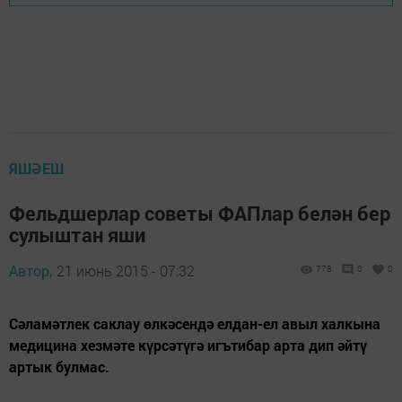
ЯШӘЕШ
Фельдшерлар советы ФАПлар белән бер
сулыштан яши
Автор,
21 июнь 2015 - 07:32
778
0
0
Сәламәтлек саклау өлкәсендә елдан-ел авыл халкына
медицина хезмәте күрсәтүгә игътибар арта дип әйтү
артык булмас.