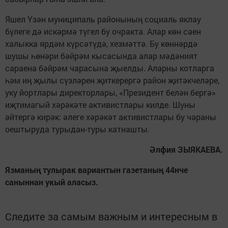
Яшел Үзән муниципаль районының социаль яклау
бүлеге дә искәрмә түгел бу очракта. Алар көн саен
халыкка ярдәм күрсәтүдә, хезмәттә. Бу көннәрдә
шушы һөнәри бәйрәм кысасында алар мәдәният
сараена бәйрәм чарасына җыелды. Аларны котларга
һәм иң җылы сүзләрен җиткерергә район җитәкчеләре,
уку йортлары директорлары, «Президент белән бергә»
иҗтимагый хәрәкәте активистлары килде. Шуны
әйтергә кирәк: әлеге хәрәкәт активистлары бу чараны
оештыруда турыдан-туры катнашты.
Әлфия ЗЫЯКАЕВА.
Язманың тулырак вариантын газетаның 44нче
саныннан укый аласыз.
Следите за самым важным и интересным в