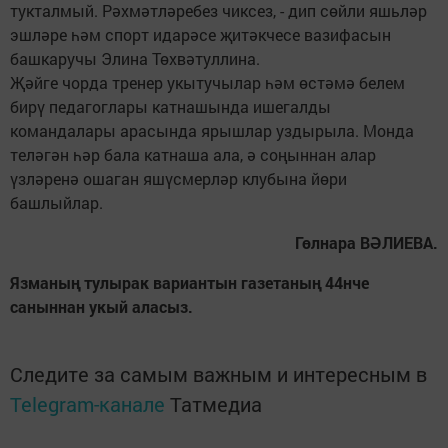
тукталмый. Рәхмәтләребез чиксез, - дип сөйли яшьләр
эшләре һәм спорт идарәсе җитәкчесе вазифасын
башкаручы Элина Төхвәтуллина.
Җәйге чорда тренер укытучылар һәм өстәмә белем
бирү педагоглары катнашында ишегалды
командалары арасында ярышлар уздырыла. Монда
теләгән һәр бала катнаша ала, ә соңыннан алар
үзләренә ошаган яшүсмерләр клубына йөри
башлыйлар.
Гөлнара ВӘЛИЕВА.
Язманың тулырак вариантын газетаның 44нче
саныннан укый аласыз.
Следите за самым важным и интересным в
Telegram-канале
Татмедиа