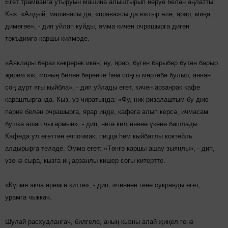
Егет трамвайга утыруын машина алыштырып йөрүе белән аңлатты.
Кыз: «Алдый, машинасы да, «права»сы да юктыр әле, ярар, миңа
димәгәе», - дип уйлап куйды, әмма кичен очрашырга дигән
тәкъдимгә каршы килмәде.
«Аяклары бераз кәкрерәк икән, ну, ярар, бүген барыбер бүтән барыр
җирем юк, моның белән беренче һәм соңгы мәртәбә булыр, аннан
соң дүрт ягы кыйбла», - дип уйлады егет, кичен арзанрак кафе
караштырганда. Кыз, үз чиратында: «Фу, ник ризалаштым бу дию
пәрие белән очрашырга, ярар инде, кафега алып керсә, ичмасам
бушка ашап чыгармын», - дип, нигә килгәненә үкенә башлады.
Кафеда ул егеттән өчпочмак, пицца һәм кыйбатлы коктейль
алдырырга теләде. Әмма егет: «Төнгә каршы ашау зыянлы», - дип,
үзенә сыра, кызга иң арзанлы кишер согы китертте.
«Күпме акча әрәмгә китте», - дип, эченнән генә сукранды егет,
урамга чыккач.
Шулай расхудлангач, билгеле, аның кызны алай җиңел генә