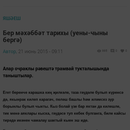
ЯШӘЕШ
Бер мәхәббәт тарихы (уены-чыны
бергә)
Автор,
21 июнь 2015 - 09:11
995
0
0
Алар очраклы рәвештә трамвай тукталышында
таныштылар.
Егет беренче карашка киң җилкәле, таза гәүдәле булып күренсә
дә, якынрак килеп карагач, пеләш башлы һәм иләмсез зур
борынлы булып чыкты. Кыз болай үзе бар яктан да килешле,
тик менә аяклары кыска, гәүдәсе туп кебек булганга, биле кайсы
тирәдә икәнен чамалау шактый кыен эш иде.