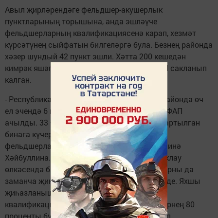
Авыл җирләрендәге фельдшер-акушерлык
пунктларының торышына, анда эшләүче
фельдшерларның квалификациясенә карап, хезмәт
күрсәтүнең сыйфатын билгеләргә була. Безнең районда
хәзер шундый 42 пункт эшли. Хәтта 200 кешедән
кимрәк яшәгән торак пунктларда да 16 ФАП сакланып
калган.
- Республика программасы буенча безнең районда өч
ел эчендә 6 модульле һәм 1 күп функцияле ФАП
ачылды. 33 ФАП төзекләндерелде, ә 2се яңартылган
бинага күчерелде, - дип сөйли бу уңайдан
фельдшерларның район советы рәисе Гөлфинә
Хәйбуллина. - Республикада сәламәтлек саклау
өлкәсендә барган модернизацияләү, ФАПларны да
заманча җиһазландырырга мөмкинлек бирде. Яхшы
җиһазланыштан тыш, фельдшерлар
квалификацияләрен күтәреп тора. Белгечләрнең 80
проценты бу көнгә югары категориягә ия. Ел