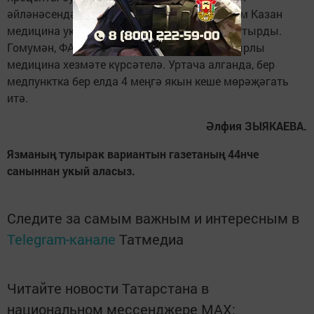
әйләнәсендә 12 медперсонал Яшел Үзән һәм Казан
медицина уку йортларында белемнәрен арттырды.
Гомумән, ФАПларның барысында да киң кырлы
медицина хезмәте күрсәтелә. Уртача алганда, бер
медпунктка бер елда 4 меңгә якын кеше мөрәҗәгать
итә.
Әлфия ЗЫЯКАЕВА.
Язманың тулырак вариантын газетаның 44нче
саныннан укый аласыз.
Следите за самым важным и интересным в
Telegram-канале
Татмедиа
Читайте новости Татарстана в
национальном мессенджере MАХ: