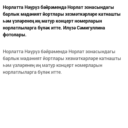
Норлатта Нәүрүз бәйрәмендә Норлат зонасындагы
барлык мәдәният йортлары хезмәткәрләре катнашты
һәм үзләренең иң матур концерт номерларын
норлатлыларга бүләк итте. Илүзә Сәмигуллина
фотолары.
Норлатта Нәүрүз бәйрәмендә Норлат зонасындагы
барлык мәдәният йортлары хезмәткәрләре катнашты
һәм үзләренең иң матур концерт номерларын
норлатлыларга бүләк итте.