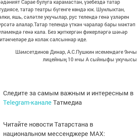
әдәният Сарае булуга карамастан, үзебездә татар
тудиясе, татар театры бүгенге көндә юк. Шунлыктан,
әлки, яшь, сәләтле укучылар, рус телендә генә үзләрен
үрсәтә алалар.Татар телендә үткән чаралар бары мәктәп
үләмендә генә кала. Без җиткергән фикерләргә шәһәр
итәкчеләре дә колак салсыннар иде.
Шәмсетдинов Динар, А.С.Пушкин исемендәге 9нчы
лицейның 10 нчы А сыйныфы укучысы
Следите за самым важным и интересным в
Telegram-канале
Татмедиа
Читайте новости Татарстана в
национальном мессенджере MАХ: