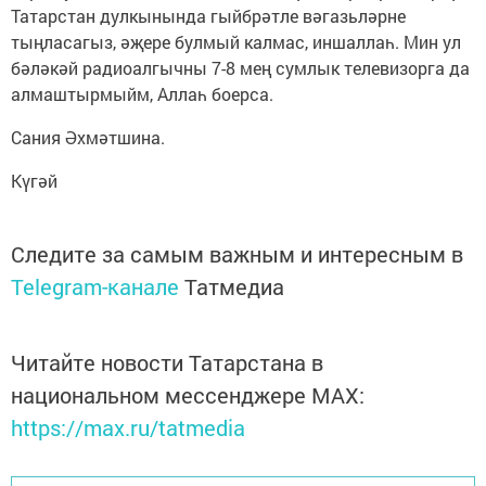
Татарстан дулкынында гыйбрәтле вәгазьләрне
тыңласагыз, әҗере булмый калмас, иншаллаһ. Мин ул
бәләкәй радиоалгычны 7-8 мең сумлык телевизорга да
алмаштырмыйм, Аллаһ боерса.
Сания Әхмәтшина.
Күгәй
Следите за самым важным и интересным в
Telegram-канале
Татмедиа
Читайте новости Татарстана в
национальном мессенджере MАХ:
https://max.ru/tatmedia