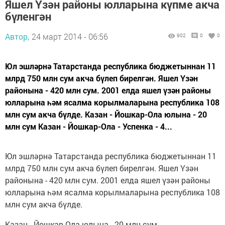
Яшел Үзән районы юлларына күпме акча
бүленгән
Автор,
24 март 2014 - 06:56
902
0
0
Юл эшләрнә Татарстанда республика бюджетыннан 11
млрд 750 млн сум акча бүлеп бирелгән. Яшел Үзән
районына - 420 млн сум. 2001 елда яшел үзән районы
юлларына һәм ясалма корылмаларына республика 108
млн сум акча бүлде. Казан - Йошкар-Ола юлына - 20
млн сум Казан - Йошкар-Ола - Успенка - 4...
Юл эшләрнә Татарстанда республика бюджетыннан 11
млрд 750 млн сум акча бүлеп бирелгән. Яшел Үзән
районына - 420 млн сум. 2001 елда яшел үзән районы
юлларына һәм ясалма корылмаларына республика 108
млн сум акча бүлде.
Казан - Йошкар-Ола юлына - 20 млн сум