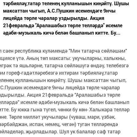
тәрбияләү,татар теленең кулланышын киңәйтү. Шушы
максаттан чыгып, А.С.Пушкин исемендәге 9нчы
лицейда төрле чаралар уздырылды. Акция
21февральдә "Аралашабыз төрле телләрдә" исемле
әдәби-музыкаль кичә белән башланып китте. Бу...
л саен республика күләмендә "Мин татарча сөйләшәм"
кциясе үтә. Аның төп максаты: укучыларны, халыкны,
игрәк тә яшьләрне, татарча сөйләшүгә өндәү, телебезгә
әм гореф-гадәтләребезгә ихтирам тәрбияләү,татар
еленең кулланышын киңәйтү. Шушы максаттан чыгып,
.С.Пушкин исемендәге 9нчы лицейда төрле чаралар
здырылды. Акция 21февральдә "Аралашабыз төрле
елләрдә" исемле әдәби-музыкаль кичә белән башланып
итте. Бу юкка гына түгел, чөнки бу көн- Халыкара телләр
өне. Төрле милләт укучылары (чуваш, мари, үзбәк,
зәрбәйджан, испан, немец, чегән) туган телләрендә
өйләделәр, җырладылар. Шул ук балалар саф татар