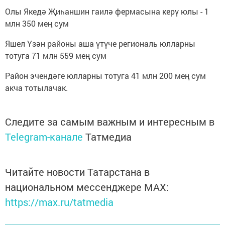
Олы Якедә Җиһаншин гаилә фермасына керү юлы - 1
млн 350 мең сум
Яшел Үзән районы аша үтүче региональ юлларны
тотуга 71 млн 559 мең сум
Район эчендәге юлларны тотуга 41 млн 200 мең сум
акча тотылачак.
Следите за самым важным и интересным в
Telegram-канале
Татмедиа
Читайте новости Татарстана в
национальном мессенджере MАХ:
https://max.ru/tatmedia