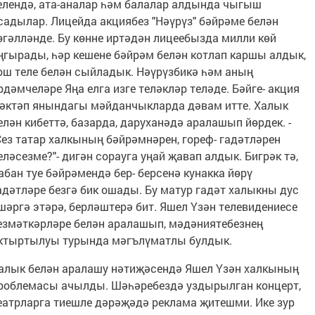
елендә, ата-аналар һәм балалар алдында чыгыш
садылар. Лицейда акциябез "Нәүрүз" бәйрәме белән
өгәлләнде. Бу көнне иртәдән лицеебызда милли көй
ңгырады, һәр кешене бәйрәм белән котлап каршы алдык,
ош теле белән сыйладык. Нәүрүзбикә һәм аның
рдәмчеләре Яңа елга изге теләкләр теләде. Бәйге- акция
әктәп янындагы мәйданчыкларда дәвам итте. Халык
елән кибеттә, базарда, даруханәдә аралашып йөрдек. -
Сез татар халкының бәйрәмнәрен, гореф- гадәтләрен
еләсезме?"- дигән сорауга уңай җавап алдык. Бигрәк тә,
абан туе бәйрәмендә бер- берсенә кунакка йөрү
адәтләре безгә бик ошады. Бу матур гадәт халыкны дус
шәргә этәрә, берләштерә бит. Яшел Үзән телевидениесе
езмәткәрләре белән аралашып, мәдәниятебезнең
ктыртылуы турында мәгълүматлы булдык.
алык белән аралашу нәтиҗәсендә Яшел Үзән халкының
роблемасы ачылды. Шәһәребездә уздырылган концерт,
еатрларга тиешле дәрәҗәдә реклама җитешми. Ике зур