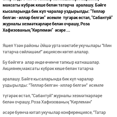
максаты күбрәк кеше белән татарча аралашу. Бәйге
кысаларында бик күп чаралар уздырылды: "Телләр
белгән - илләр белгән" исемле түгәрәк өстәл, "Сабантуй"
журналы хезмәткәрләре белән очрашу, Роза
Хафизованың "Кирлемән" әсәре ...
Яшел Үзән районы Әйшә урта мәктәбе укучылары "Мин
татарча сөйләшәм!" акциясен көтеп алалар.
Бу бәйгегә алар инде өченче тапкыр катнашалар.
Акциянең максаты күбрәк кеше белән татарча
аралашу. Бәйге кысаларында бик күп чаралар
уздырылды: "Телләр белгән - илләр белгән" исемле
түгәрәк өстәл, "Сабантуй" журналы хезмәткәрләре
белән очрашу, Роза Хафизованың "Кирлемән"
әсәре буенча китап укучылар конференциясе, "Татар