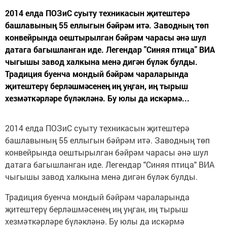
2014 елда ПОЗиС суыту техникасын җитештерә
башлавының 55 еллыгын бәйрәм итә. Заводның төп
конвейрында оештырылган бәйрәм чарасы әнә шул
датага багышланган иде. Легендар "Синяя птица" ВИА
чыгышы завод халкына менә дигән бүләк булды.
Традиция буенча мондый бәйрәм чараларында
җитештерү берләшмәсенең иң уңган, иң тырыш
хезмәткәрләре бүләкләнә. Бу юлы да искәрмә...
2014 елда ПОЗиС суыту техникасын җитештерә
башлавының 55 еллыгын бәйрәм итә. Заводның төп
конвейрында оештырылган бәйрәм чарасы әнә шул
датага багышланган иде. Легендар "Синяя птица" ВИА
чыгышы завод халкына менә дигән бүләк булды.
Традиция буенча мондый бәйрәм чараларында
җитештерү берләшмәсенең иң уңган, иң тырыш
хезмәткәрләре бүләкләнә. Бу юлы да искәрмә