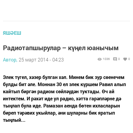
ЯШӘЕШ
Радиотапшырулар – күңел юанычым
Автор,
25 март 2014 - 04:23
1036
0
0
Элек түгел, хәзер булган хәл. Минем бик зур сөенечем
булды бит әле. Моннан 30 ел элек күршем Равил алып
кайтып биргән радиом сөйләүдән туктады. Өч ай
интектем. И рәхәт иде ул радио, хәтта гарәпләрне дә
тыңлап була иде. Рамазан аенда бөтен ихласларын
биреп тәрәвих укыйлар, әни шуларны бик яратып
тыңлый...