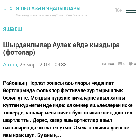
ЯШЕЛ ҮЗӘН ЯҢАЛЫКЛАРЫ
16+
Зеленодольск районының "Яшел Үзән" газетасы
ЯШӘЕШ
Шырданлылар Аулак өйдә кыздыра
(фотолар)
Автор,
25 март 2014 - 04:33
1006
0
0
Районның Норлат зонасы авыллары мәдәният
йортларында фольклор фестивале зур тырышлык
белән үтте. Мондый күңелле кичәләрне авыл халкы
күптән күрмәгән иде инде: өлкәннәр яшьлекләрен искә
төшерде, яшьләр менә ничек булган икән элек, дип тел
шартлатты. Дөрес, хәзер яшь артистлар авыл
сәхнәләрен дә читләтеп үтми. Әмма халыкка үзенеке
якынрак шул. Бу аның...