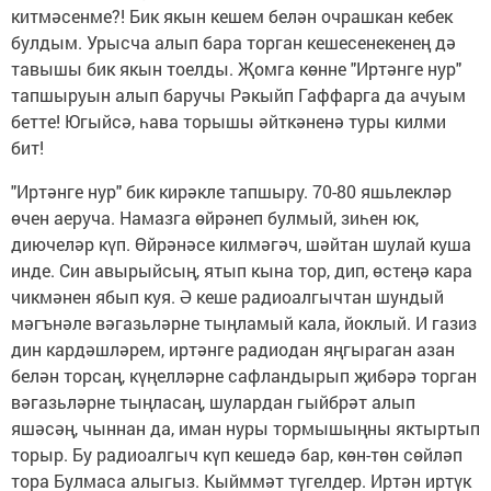
китмәсенме?! Бик якын кешем белән очрашкан кебек
булдым. Урысча алып бара торган кешесенекенең дә
тавышы бик якын тоелды. Җомга көнне "Иртәнге нур"
тапшыруын алып баручы Рәкыйп Гаффарга да ачуым
бетте! Югыйсә, һава торышы әйткәненә туры килми
бит!
"Иртәнге нур" бик кирәкле тапшыру. 70-80 яшьлекләр
өчен аеруча. Намазга өйрәнеп булмый, зиһен юк,
диючеләр күп. Өйрәнәсе килмәгәч, шәйтан шулай куша
инде. Син авырыйсың, ятып кына тор, дип, өстеңә кара
чикмәнен ябып куя. Ә кеше радиоалгычтан шундый
мәгънәле вәгазьләрне тыңламый кала, йоклый. И газиз
дин кардәшләрем, иртәнге радиодан яңгыраган азан
белән торсаң, күңелләрне сафландырып җибәрә торган
вәгазьләрне тыңласаң, шулардан гыйбрәт алып
яшәсәң, чыннан да, иман нуры тормышыңны яктыртып
торыр. Бу радиоалгыч күп кешедә бар, көн-төн сөйләп
тора Булмаса алыгыз. Кыйммәт түгелдер. Иртән иртүк