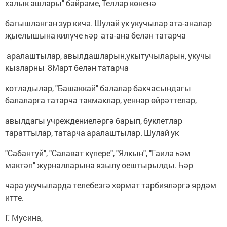
халык ашлары" бәйрәме, Телләр көненә
багышланган зур кичә. Шулай ук укучылар ата-аналар
җыелышына килүче һәр ата-ана белән татарча
аралаштылар, авылдашларын,укытучыларын, укучы
кызларны 8Март белән татарча
котладылар, "Башаккай" балалар бакчасындагы
балаларга татарча такмаклар, уеннар өйрәттеләр,
авылдагы учреждениеләргә барып, буклетлар
тараттылар, татарча аралаштылар. Шулай ук
"Сабантуй", "Салават күпере", "Ялкын", "Гаилә һәм
мәктәп" журналларына язылу оештырылды. Һәр
чара укучыларда телебезгә хөрмәт тәрбияләргә ярдәм
итте.
Г. Мусина,