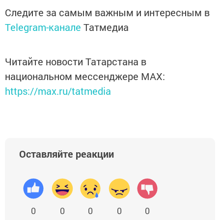
Следите за самым важным и интересным в
Telegram-канале
Татмедиа
Читайте новости Татарстана в
национальном мессенджере MАХ:
https://max.ru/tatmedia
Оставляйте реакции
0
0
0
0
0