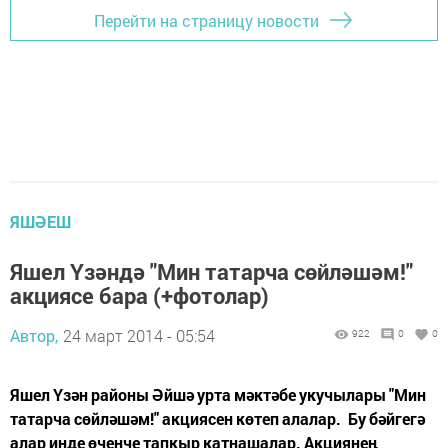
Перейти на страницу новости
ЯШӘЕШ
Яшел Үзәндә "Мин татарча сөйләшәм!"
акциясе бара (+фотолар)
Автор,
24 март 2014 - 05:54
922
0
0
Яшел Үзән районы Әйшә урта мәктәбе укучылары "Мин
татарча сөйләшәм!" акциясен көтеп алалар. Бу бәйгегә
алар инде өченче тапкыр катнашалар. Акциянең