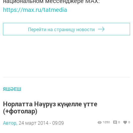
национальном мессенджере MАХ:
https://max.ru/tatmedia
Перейти на страницу новости
ЯШӘЕШ
Норлатта Нәүрүз күңелле үтте
(+фотолар)
Автор,
24 март 2014 - 09:09
1050
0
0