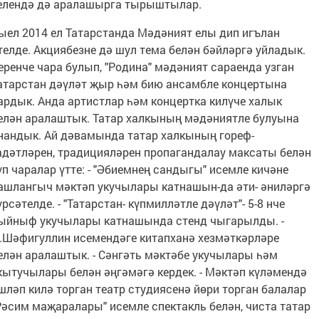
елендә дә аралашырга тырыштылар.
ыел 2014 ел Татарстанда Мәдәният елы дип игълан
телде. Акциябезне дә шул тема белән бәйләргә уйладык.
еренче чара булып, "Родина" мәдәният сараенда узган
атарстан дәүләт җыр һәм бию ансамбле концертына
ардык. Анда артистлар һәм концертка килүче халык
елән аралаштык. Татар халкының мәдәниятле булуына
нандык. Ай дәвамында татар халкының гореф-
адәтләрен, традицияләрен пропагандалау максаты белән
үп чаралар үтте: - "Әбиемнең сандыгы" исемле кичәне
ашлангыч мәктәп укучылары катнашын-да әти- әниләргә
үрсәтелде. - "Татарстан- күпмилләтле дәүләт"- 5-8 нче
ыйныф укучылары катнашында стенд чыгарылды. -
.Шәфигуллин исемендәге китапханә хезмәткәрләре
елән аралаштык. - Сәнгәть мәктәбе укучылары һәм
кытучылары белән әңгәмәгә кердек. - Мәктәп күләмендә
шләп килә торган театр студиясенә йөри торган балалар
Рәсим маҗаралары" исемле спектакль белән, чиста татар