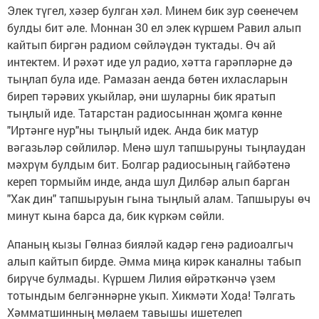
Элек түгел, хәзер булган хәл. Минем бик зур сөенечем
булды бит әле. Моннан 30 ел элек күршем Равил алып
кайтып биргән радиом сөйләүдән туктады. Өч ай
интектем. И рәхәт иде ул радио, хәтта гарәпләрне дә
тыңлап була иде. Рамазан аенда бөтен ихласларын
биреп тәрәвих укыйлар, әни шуларны бик яратып
тыңлый иде. Татарстан радиосыннан җомга көнне
"Иртәнге нур"ны тыңлый идек. Анда бик матур
вәгазьләр сөйлиләр. Менә шул тапшыруны тыңлаудан
мәхрүм булдым бит. Болгар радиосының гайбәтенә
кереп тормыйм инде, анда шул Дилбәр алып барган
"Хак дин" тапшыруын гына тыңлый алам. Тапшыруы өч
минут кына барса да, бик күркәм сөйли.
Апаның кызы Гөлназ бияләй кадәр генә радиоалгыч
алып кайтып бирде. Әмма миңа кирәк каналны табып
бирүче булмады. Күршем Лилия өйрәткәнчә үзем
тотындым белгәннәрне укып. Хикмәти Хода! Тәлгать
Хәмматшинның мөлаем тавышы ишетелеп