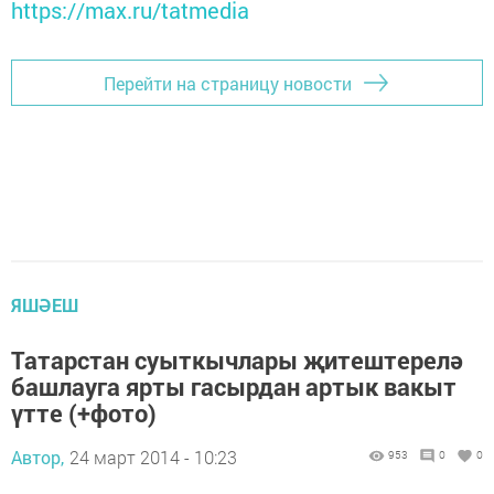
https://max.ru/tatmedia
Перейти на страницу новости
ЯШӘЕШ
Татарстан суыткычлары җитештерелә
башлауга ярты гасырдан артык вакыт
үтте (+фото)
Автор,
24 март 2014 - 10:23
953
0
0