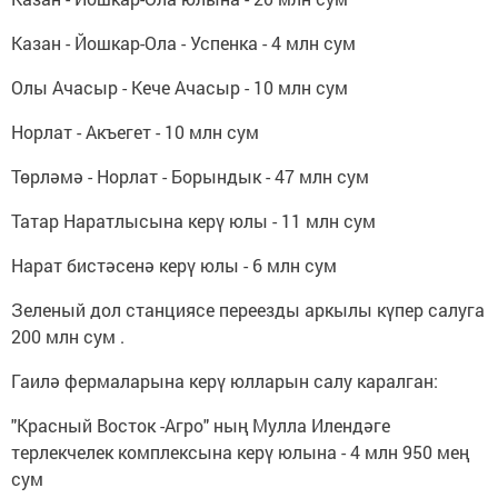
Казан - Йошкар-Ола - Успенка - 4 млн сум
Олы Ачасыр - Кече Ачасыр - 10 млн сум
Норлат - Акъегет - 10 млн сум
Төрләмә - Норлат - Борындык - 47 млн сум
Татар Наратлысына керү юлы - 11 млн сум
Нарат бистәсенә керү юлы - 6 млн сум
Зеленый дол станциясе переезды аркылы күпер салуга
200 млн сум .
Гаилә фермаларына керү юлларын салу каралган:
"Красный Восток -Агро" ның Мулла Илендәге
терлекчелек комплексына керү юлына - 4 млн 950 мең
сум