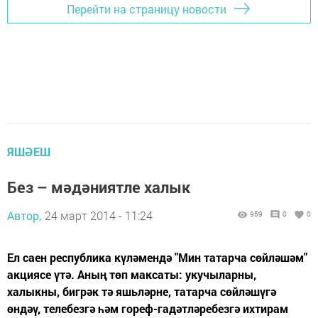
Перейти на страницу новости
ЯШӘЕШ
Без – мәдәниятле халык
Автор,
24 март 2014 - 11:24
959
0
0
Ел саен республика күләмендә "Мин татарча сөйләшәм"
акциясе үтә. Аның төп максаты: укучыларны,
халыкны, бигрәк тә яшьләрне, татарча сөйләшүгә
өндәү, телебезгә һәм гореф-гадәтләребезгә ихтирам