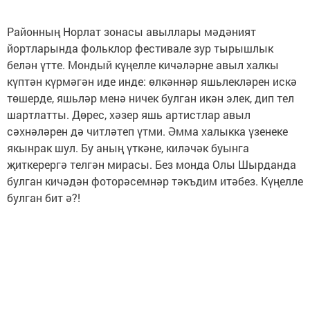
Районның Норлат зонасы авыллары мәдәният
йортларында фольклор фестивале зур тырышлык
белән үтте. Мондый күңелле кичәләрне авыл халкы
күптән күрмәгән иде инде: өлкәннәр яшьлекләрен искә
төшерде, яшьләр менә ничек булган икән элек, дип тел
шартлатты. Дөрес, хәзер яшь артистлар авыл
сәхнәләрен дә читләтеп үтми. Әмма халыкка үзенеке
якынрак шул. Бу аның үткәне, киләчәк буынга
җиткерергә телгән мирасы. Без монда Олы Шырданда
булган кичәдән фоторәсемнәр тәкъдим итәбез. Күңелле
булган бит ә?!