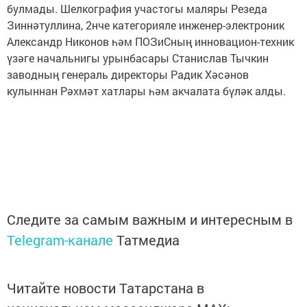
булмады. Шелкография участогы маляры Резеда
Зиннәтуллина, 2нче категорияле инженер-электроник
Александр Никонов һәм ПОЗиСның инновацион-техник
үзәге начальнигы урынбасары Станислав Тычкин
заводның генераль директоры Радик Хәсәнов
кулыннан Рәхмәт хатлары һәм акчалата бүләк алды.
Следите за самым важным и интересным в
Telegram-канале
Татмедиа
Читайте новости Татарстана в