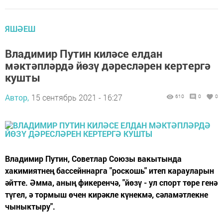
ЯШӘЕШ
Владимир Путин киләсе елдан
мәктәпләрдә йөзү дәресләрен кертергә
кушты
Автор,
15 сентябрь 2021 - 16:27
610
0
0
Владимир Путин, Советлар Союзы вакытында
хакимиятнең бассейннарга "роскошь" итеп карауларын
әйтте. Әмма, аның фикеренчә, "йөзү - ул спорт төре генә
түгел, ә тормыш өчен кирәкле күнекмә, сәламәтлекне
чыныктыру".