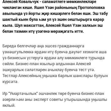
Алексей Ковальчук - сәламәтлеге мөмкинлекләре
чикләнгән кеше. Яшел Үзән районының Протопоповка
авылында үз йорты җир кишәрлеге белән яши. Эш табу
шактый кыен була һәм ул үз эшен оештырырга карар
кыла. Шул максаттан, Алексей Яшел Үзән халкын эш
белән тәэмин итү үзәгенә мөрәҗәгать итте.
Биредә белгечләр аңа эшсез гражданнарга
үзмәшгульлеккә ярдәм итү буенча дәүләт хезмәте аша
үз бизнесын үстерүгә ярдәм алу мөмкинлеге турында
сөйли. Бизнес-план язылыр алдыннан Алексей
эшкуарлык сәләтләрен ачыклау буенча тест үтә.
Тестлар Алексейның уңышка барлык шанслары булуын
күрсәтә.
Ир "Умартачылык" эшчәнлек төре буенча бизнес-план
әзерли һәм аны эксперт советы утырышында уңышлы
яклый.