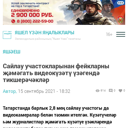
ЯШЕЛ ҮЗӘН ЯҢАЛЫКЛАРЫ
16+
Зеленодольск районының "Яшел Үзән" газетасы
ЯШӘЕШ
Сайлау участокларынан фейкларны
җәмәгать видеокүзәтү үзәгендә
тикшерәчәкләр
Автор,
15 сентябрь 2021 - 18:32
614
0
0
Татарстанда барлык 2,8 мең сайлау участогы да
видеокамералар белән тәэмин ителгән. Күзәтүчеләр
һәм журналистлар җәмәгать күзәтүе үзәкләрендә