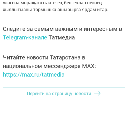
үзәгенә мөрәҗәгать итегез, белгечләр сезнең
хыялыгызны тормышка ашырырга ярдәм итәр.
Следите за самым важным и интересным в
Telegram-канале
Татмедиа
Читайте новости Татарстана в
национальном мессенджере MАХ:
https://max.ru/tatmedia
Перейти на страницу новости