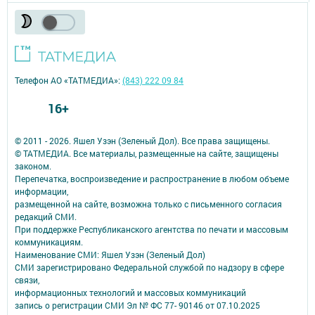
Телефон АО «ТАТМЕДИА»:
(843) 222 09 84
16+
© 2011 - 2026. Яшел Узэн (Зеленый Дол). Все права защищены.
© ТАТМЕДИА. Все материалы, размещенные на сайте, защищены
законом.
Перепечатка, воспроизведение и распространение в любом объеме
информации,
размещенной на сайте, возможна только с письменного согласия
редакций СМИ.
При поддержке Республиканского агентства по печати и массовым
коммуникациям.
Наименование СМИ: Яшел Узэн (Зеленый Дол)
СМИ зарегистрировано Федеральной службой по надзору в сфере
связи,
информационных технологий и массовых коммуникаций
запись о регистрации СМИ Эл № ФС 77- 90146 от 07.10.2025