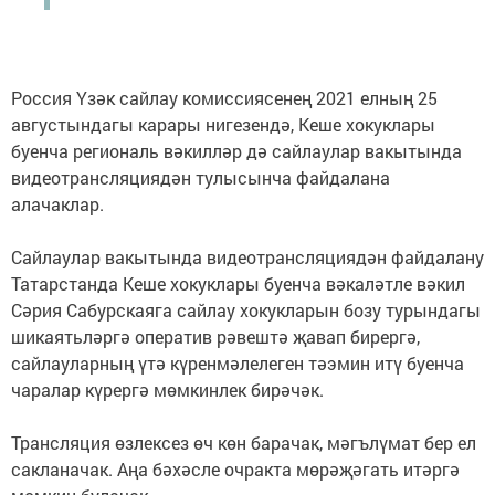
Россия Үзәк сайлау комиссиясенең 2021 елның 25
августындагы карары нигезендә, Кеше хокуклары
буенча региональ вәкилләр дә сайлаулар вакытында
видеотрансляциядән тулысынча файдалана
алачаклар.
Сайлаулар вакытында видеотрансляциядән файдалану
Татарстанда Кеше хокуклары буенча вәкаләтле вәкил
Сәрия Сабурскаяга сайлау хокукларын бозу турындагы
шикаятьләргә оператив рәвештә җавап бирергә,
сайлауларның үтә күренмәлелеген тәэмин итү буенча
чаралар күрергә мөмкинлек бирәчәк.
Трансляция өзлексез өч көн барачак, мәгълүмат бер ел
сакланачак. Аңа бәхәсле очракта мөрәҗәгать итәргә