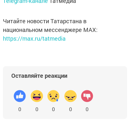
Telegram-канале
Татмедиа
Читайте новости Татарстана в
национальном мессенджере MАХ:
https://max.ru/tatmedia
Оставляйте реакции
0
0
0
0
0