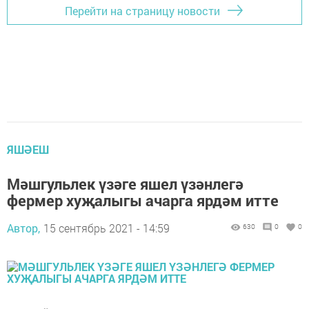
Перейти на страницу новости
ЯШӘЕШ
Мәшгульлек үзәге яшел үзәнлегә
фермер хуҗалыгы ачарга ярдәм итте
Автор,
15 сентябрь 2021 - 14:59
630
0
0