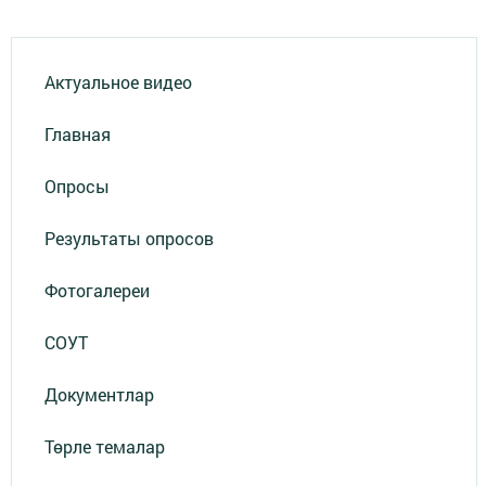
Актуальное видео
Главная
Опросы
Результаты опросов
Фотогалереи
СОУТ
Документлар
Төрле темалар