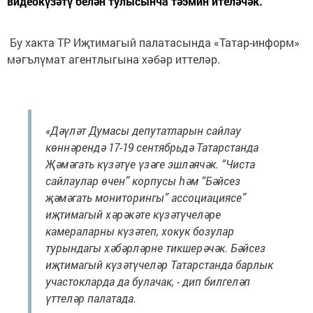
видеокүзәтү белән тулысынча тәэмин ителәчәк.
Бу хакта ТР Иҗтимагый палатасында «Татар-информ»
мәгълүмат агентлыгына хәбәр иттеләр.
«Дәүләт Думасы депутатларын сайлау
көннәрендә 17-19 сентябрьдә Татарстанда
Җәмәгать күзәтүе үзәге эшләячәк. “Чиста
сайлаулар өчен” корпусы һәм “Бәйсез
җәмәгать мониторингы” ассоциациясе”
иҗтимагый хәрәкәте күзәтүчеләре
камераларны күзәтеп, хокук бозулар
турындагы хәбәрләрне тикшерәчәк. Бәйсез
иҗтимагый күзәтүчеләр Татарстанда барлык
участокларда да булачак, - дип билгеләп
үттеләр палатада.