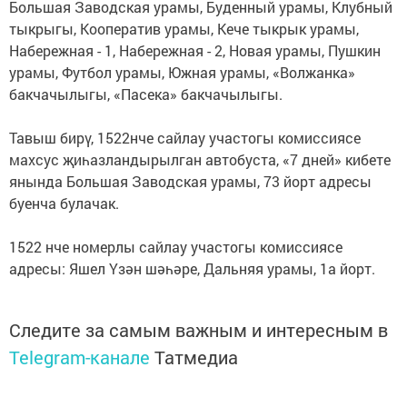
Большая Заводская урамы, Буденный урамы, Клубный
тыкрыгы, Кооператив урамы, Кече тыкрык урамы,
Набережная - 1, Набережная - 2, Новая урамы, Пушкин
урамы, Футбол урамы, Южная урамы, «Волжанка»
бакчачылыгы, «Пасека» бакчачылыгы.
Тавыш бирү, 1522нче сайлау участогы комиссиясе
махсус җиһазландырылган автобуста, «7 дней» кибете
янында Большая Заводская урамы, 73 йорт адресы
буенча булачак.
1522 нче номерлы сайлау участогы комиссиясе
адресы: Яшел Үзән шәһәре, Дальняя урамы, 1а йорт.
Следите за самым важным и интересным в
Telegram-канале
Татмедиа