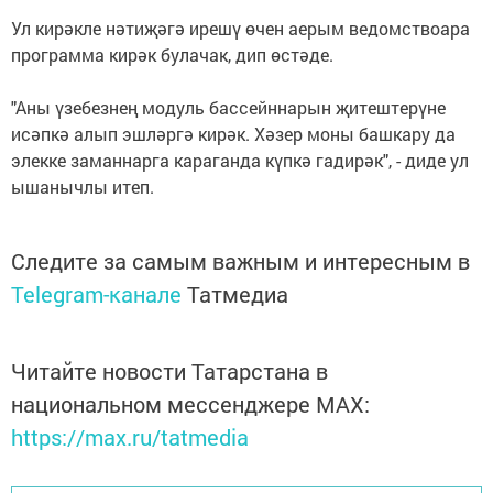
Ул кирәкле нәтиҗәгә ирешү өчен аерым ведомствоара
программа кирәк булачак, дип өстәде.
"Аны үзебезнең модуль бассейннарын җитештерүне
исәпкә алып эшләргә кирәк. Хәзер моны башкару да
элекке заманнарга караганда күпкә гадирәк", - диде ул
ышанычлы итеп.
Следите за самым важным и интересным в
Telegram-канале
Татмедиа
Читайте новости Татарстана в
национальном мессенджере MАХ:
https://max.ru/tatmedia