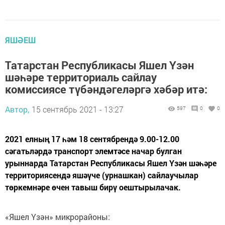
ЯШӘЕШ
Татарстан Республикасы Яшел Үзән
шәһәре территориаль сайлау
комиссиясе түбәндәгеләргә хәбәр итә:
Автор,
15 сентябрь 2021 - 13:27
597
0
0
2021 елның 17 һәм 18 сентябрендә 9.00-12.00
сәгатьләрдә транспорт элемтәсе начар булган
урыннарда Татарстан Республикасы Яшел Үзән шәһәре
территориясендә яшәүче (урнашкан) сайлаучылар
төркемнәре өчен тавыш бирү оештырылачак.
«Яшел Үзән» микрорайоны: