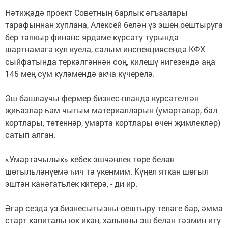
Нәтиҗәдә проект Советның барлык әгъзалары
тарафыннан хуплана, Алексей белән үз эшен оештыруга
бер тапкыр финанс ярдәме күрсәтү турында
шартнамәгә кул куела, салым инспекциясендә КФХ
сыйфатында теркәлгәннән соң, килешү нигезендә аңа
145 мең сум күләмендә акча күчерелә.
Эш башлаучы фермер бизнес-планда күрсәтелгән
җиһазлар һәм чыгым материалларын (умарталар, бал
кортлары, төтеннәр, умарта кортлары өчен җимлекләр)
сатып алган.
«Умартачылык» кебек эшчәнлек төре белән
шөгыльләнүемә һич тә үкенмим. Күңел яткан шөгыл
эштән канәгатьлек китерә, - ди ир.
Әгәр сездә үз бизнесыгызны оештыру теләге бар, әмма
старт капиталы юк икән, халыкны эш белән тәэмин итү