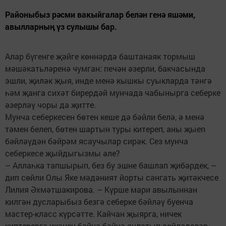
Районыбыз рәсми вакыйгалар белән генә яшәми,
авылларның үз сулышы бар.
Алар бүгенге җәйге көннәрдә баштанаяк тормыш
мәшәкатьләренә чумган: печән әзерли, бакчасында
эшли, җиләк җыя, инде менә кышкы суыкларда тәнгә
һәм җанга сихәт бирердәй мунчада чабынырга себерке
әзерләү чоры да җитте.
Мунча себеркесен бөтен кеше дә бәйли белә, ә менә
тәмен белеп, бөтен шартын туры китереп, аны җыеп
бәйләүдән бәйрәм ясаучылар сирәк. Сез мунча
себеркесе җыйдыгызмы әле?
– Аллаһка тапшырып, без бу эшне башлап җибәрдек, –
дип сөйли Олы Яке мәдәният йорты сәнгать җитәкчесе
Лилия Әхмәтшакирова. – Күрше мари авылыннан
килгән дусларыбыз безгә себерке бәйләү буенча
мастер-класс күрсәтте. Кайчан җыярга, ничек
киптерергә икәнен бәйнә-бәйнә аңлатып сөйләделәр.