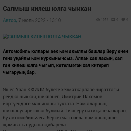
Салмыш килеш юлга чыккан
Автор,
7 июль 2022 - 13:10
1074
0
0
Автомобиль юллары аек һәм акыллы башлар йөрү өчен
генә уңайлы һәм куркынычсыз. Аллаһ сак ласын, сал
ган килеш юлга чыгып, көтелмәгән хәл китереп
чыгаруың бар.
Яшел Үзән ЮХИДИ бүлеге хезмәткәрләре чираттагы
рейдка чыккач, шикләнеп, Дмитрий Пахомов
йөртүендәге машинаны туктата. Һәм аларның
шикләнүләре юкка булмый. Тикшерү нәтиҗәсенә карап,
бу автомобильчегә беркетмә төзелә һәм аның эше
җәмәгать судына җибәрелә.