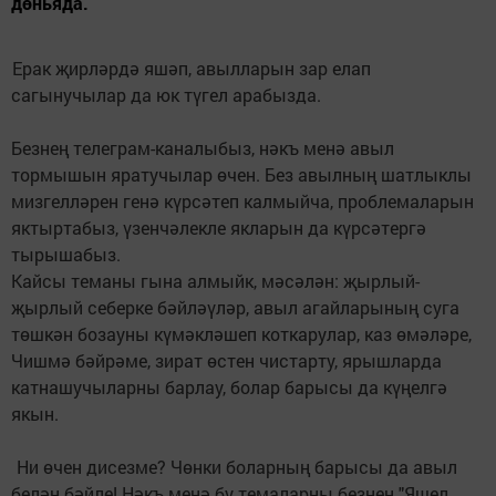
дөньяда.
Ерак җирләрдә яшәп, авылларын зар елап
сагынучылар да юк түгел арабызда.
Безнең телеграм-каналыбыз, нәкъ менә авыл
тормышын яратучылар өчен. Без авылның шатлыклы
мизгелләрен генә күрсәтеп калмыйча, проблемаларын
яктыртабыз, үзенчәлекле якларын да күрсәтергә
тырышабыз.
Кайсы теманы гына алмыйк, мәсәлән: җырлый-
җырлый себерке бәйләүләр, авыл агайларының суга
төшкән бозауны күмәкләшеп коткарулар, каз өмәләре,
Чишмә бәйрәме, зират өстен чистарту, ярышларда
катнашучыларны барлау, болар барысы да күңелгә
якын.
Ни өчен дисезме? Чөнки боларның барысы да авыл
белән бәйле! Нәкъ менә бу темаларны безнең "Яшел