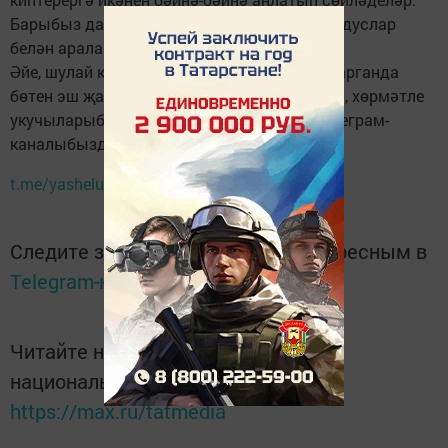
Барыбыз да сау-сәламәт булып, күршеләр, дуслар
белән аралашып, тату яшәргә язсын.
Әйе, шулай күмәкләшеп, күңелле итеп башкарганда
бөтен эш җайлы һәм җиңел бара ул. Ә сезгә, хөрмәтле
укучыларыбыз, ул серләрне тәфсилләп телеграм-
каналыбызда сөйләрбез. Карап барыгыз!
t.me/yasheluzan
.
Следите за самым важным и интересным в
Telegram-канале
Татмедиа
Читайте новости Татарстана в
национальном мессенджере MАХ:
https://max.ru/tatmedia