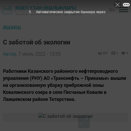
ЯШЕЛ ҮЗӘН ЯҢАЛЫКЛАРЫ
16+
4
Автоматическое закрытие баннера через
Зеленодольск районының "Яшел Үзән" газетасы
ЯШӘЕШ
С заботой об экологии
Автор,
7 июль 2022 - 13:35
687
0
0
Работники Казанского районного нефтепроводного
управления (РНУ) АО «Транснефть – Прикамье» вышли
на организованную уборку прибрежной зоны
Ковалинского озера в селе Песчаные Ковали в
Лаишевском районе Татарстана.