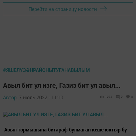
Перейти на страницу новости
#ЯШЕЛҮЗӘНРАЙОНЫТУГАНАВЫЛЫМ
Авыл бит ул изге, Газиз бит ул авыл...
Автор,
7 июль 2022 - 11:10
1074
0
0
Авыл тормышына битараф булмаган кеше юктыр бу