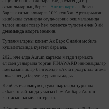
акцияне башлап җибәрә: сәүдә үзәгендә иң
отышлыларның берсе –
Aurum картасы
белән
барлык сатып алуларга 10% кешбэк. Арттырылган
кэшбэкны сумнарда сәүдә-сервис оешмаларында
теләсә нинди товар һәм хезмәткә түләгән өчен 3 ай
дәвамында алырга мөмкин.
Тупланмаларны клиент Ак Барс Онлайн мобиль
кушымтасында күзәтеп бара ала.
2021 нче елда Aurum картасы матди тармакта
ел саен уздырыла торган FINAWARD инновацияләр
һәм казанышлар бәйгесендә «Акча продукты» атама
юнәлешендә беренче урынны алды.
Кэшбэк исәпләнүнең тулы шартлары турында
akbars.ru сайтында укыгыз һәм Ак Барс Aurum
картасын рәсмиләштерегез.
* Акцияне үткәрүнең гомуми вакыты: 2022 нче