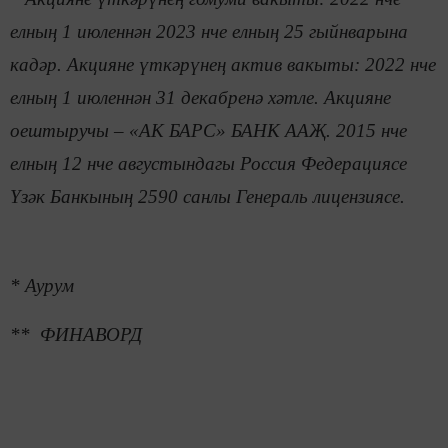
елның 1 июленнән 2023 нче елның 25 гыйнварына
кадәр. Акцияне үткәрүнең актив вакыты: 2022 нче
елның 1 июленнән 31 декабренә хәтле. Акцияне
оештыручы – «АК БАРС» БАНК ААҖ. 2015 нче
елның 12 нче августындагы Россия Федерациясе
Үзәк Банкының 2590 санлы Генераль лицензиясе.
* Аурум
** ФИНАВОРД