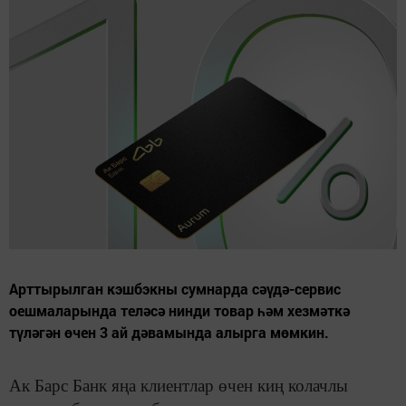
Арттырылган кэшбэкны сумнарда сәүдә-сервис
оешмаларында теләсә нинди товар һәм хезмәткә
түләгән өчен 3 ай дәвамында алырга мөмкин.
Ак Барс Банк яңа клиентлар өчен киң колачлы