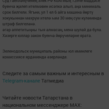
Суд гаепләнүченең элек РФ КоАПның 12нче маддәсе
буенча җәлеп ителмәвен исәпкә алып, аңа минималь
срок билгели. Ягъни, ул 1 ел 6 айга машина йөртү
хокукыннан мәхрүм ителә һәм 30 мең сум күләмендә
штраф билгеләнә.
әгәр аппетитыңны тыя алмасаң, менә шулай да була.
Хәзерге юллар закон буенча йөрүчеләрне ярата.
Зеленодольск муниципаль районы юл иминлеге
комиссиясе ярдәмендә әзерләнде.
Следите за самым важным и интересным в
Telegram-канале
Татмедиа
Читайте новости Татарстана в
национальном мессенджере MАХ: