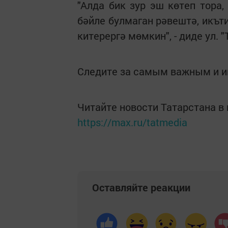
"Алда бик зур эш көтеп тора,
бәйле булмаган рәвештә, икът
китерергә мөмкин", - диде ул.
Следите за самым важным и 
Читайте новости Татарстана 
https://max.ru/tatmedia
Оставляйте реакции