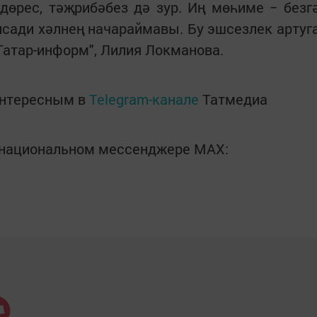
 дөрес, тәҗрибәбез дә зур. Иң мөһиме − безг
исади хәлнең начараймавы. Бу эшсезлек артуг
 "Татар-информ", Лилия Локманова.
интересным в
Telegram-канале
Татмедиа
в национальном мессенджере MАХ: