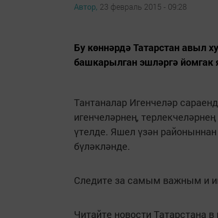
Автор,
23 февраль 2015 - 09:28
Бу көннәрдә Татарстан авыл х
башкарылган эшләргә йомгак 
Тантаналар Игенчеләр сараенд
игенчеләрнең, терлекчеләрнең
үтелде. Яшел үзән районыннан
бүләкләнде.
Следите за самым важным и 
Читайте новости Татарстана 