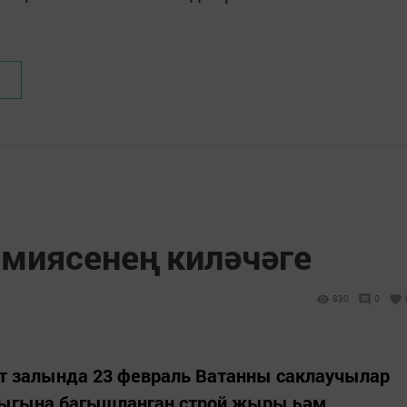
рмиясенең киләчәге
830
0
т залында 23 февраль Ватанны саклаучылар
лыгына багышланган строй җыры һәм