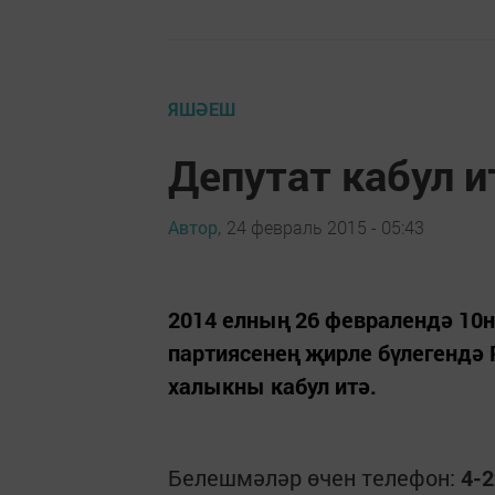
ЯШӘЕШ
Депутат кабул и
Автор,
24 февраль 2015 - 05:43
2014 елның 26 февралендә 10н
партиясенең җирле бүлегендә
халыкны кабул итә.
Белешмәләр өчен телефон:
4-2