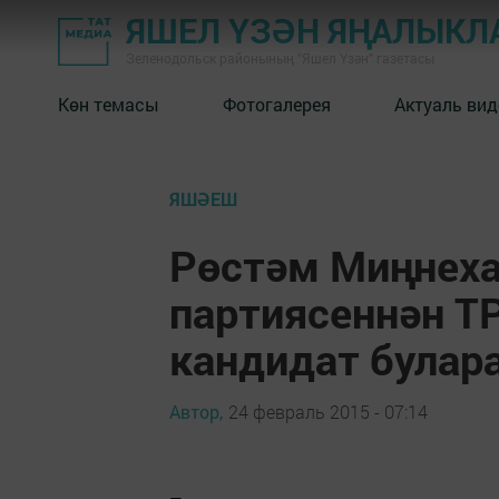
ЯШЕЛ ҮЗӘН ЯҢАЛЫКЛ
Зеленодольск районының "Яшел Үзән" газетасы
Көн темасы
Фотогалерея
Актуаль вид
ЯШӘЕШ
Рөстәм Миңнеха
партиясеннән Т
кандидат булар
Автор,
24 февраль 2015 - 07:14