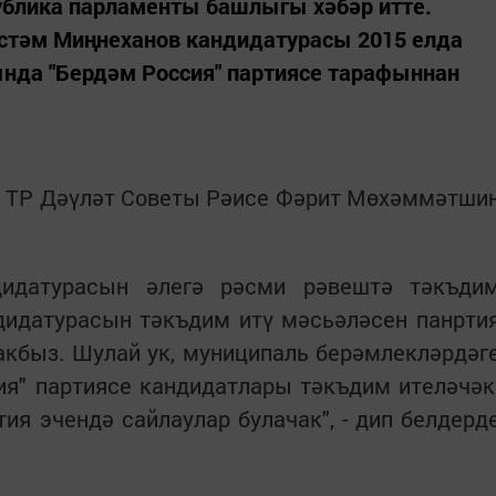
ублика парламенты башлыгы хәбәр итте.
стәм Миңнеханов кандидатурасы 2015 елда
ында "Бердәм Россия" партиясе тарафыннан
га ТР Дәүләт Советы Рәисе Фәрит Мөхәммәтши
дидатурасын әлегә рәсми рәвештә тәкъди
дидатурасын тәкъдим итү мәсьәләсен панрти
акбыз. Шулай ук, муниципаль берәмлекләрдәг
ия" партиясе кандидатлары тәкъдим ителәчәк
тия эчендә сайлаулар булачак", - дип белдерд