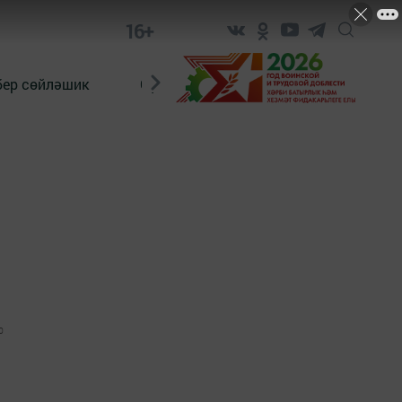
16+
бер сөйләшик
Сүз тарихы
Яшь хәбәрче
0