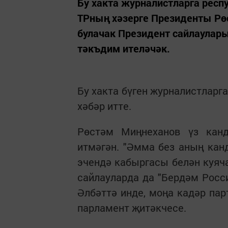
Бу хакта журналистларга респ
ТРның хәзерге Президенты Рө
булачак Президент сайлаулар
тәкъдим ителәчәк.
Бу хакта бүген журналистлар
хәбәр итте.
Рөстәм Миңнеханов үз кан
итмәгән. "Әмма без аның кан
эчендә кабыргасы белән куяч
сайлауларда да "Бердәм Росс
Әлбәттә инде, моңа кадәр пар
парламент җитәкчесе.