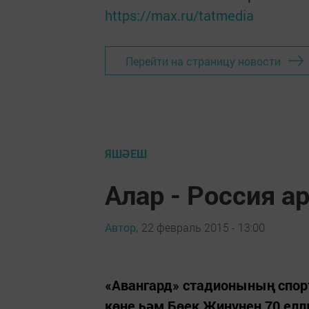
https://max.ru/tatmedia
Перейти на страницу новости
ЯШӘЕШ
Алар - Россия а
Автор,
22 февраль 2015 - 13:00
«Авангард» стадионының спор
көне һәм Бөек Җиңүнең 70 ел