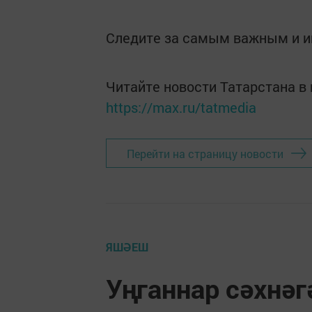
Следите за самым важным и 
Читайте новости Татарстана 
https://max.ru/tatmedia
Перейти на страницу новости
ЯШӘЕШ
Уңганнар сәхнә