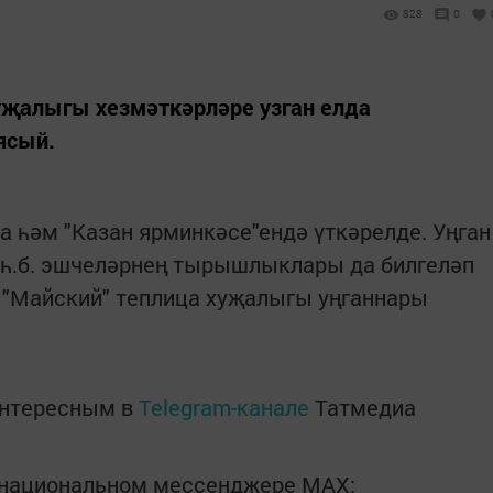
828
0
уҗалыгы хезмәткәрләре узган елда
ясый.
а һәм "Казан ярминкәсе"ендә үткәрелде. Уңган
 һ.б. эшчеләрнең тырышлыклары да билгеләп
 "Майский" теплица хуҗалыгы уңганнары
интересным в
Telegram-канале
Татмедиа
в национальном мессенджере MАХ: