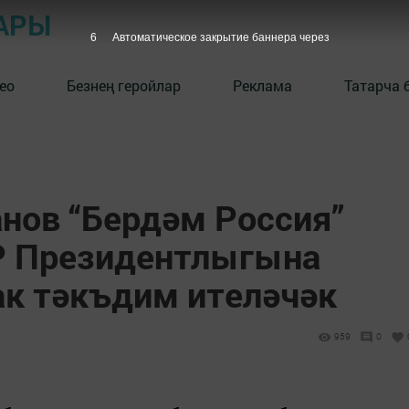
АРЫ
5
Автоматическое закрытие баннера через
ео
Безнең геройлар
Реклама
Татарча 
нов “Бердәм Россия”
Р Президентлыгына
ак тәкъдим ителәчәк
959
0