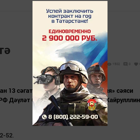
тә
1502
0
ан 13 сәгатькә кадәр «Бердәм Россия» сәяси
 РФ Дәүләт Советы депутаты Айрат Хайрулллин
2-52
.