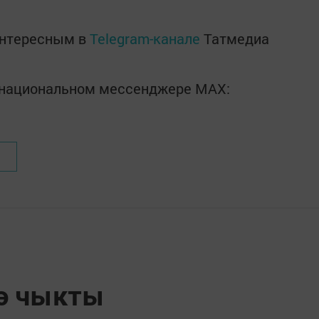
интересным в
Telegram-канале
Татмедиа
в национальном мессенджере MАХ:
гә чыкты